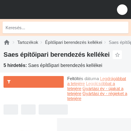
Tartozékok
Építőipari berendezés kellékei
Saes építői
Saes építőipari berendezés kellékei
5 hirdetés:
Saes építőipari berendezés kellékei
Feltöltés dátuma
Legdrágábbat
a tetejére
Legolcsóbbat a
tetejére
Gyártási év - újakat a
tetejére
Gyártási év - régieket a
tetejére