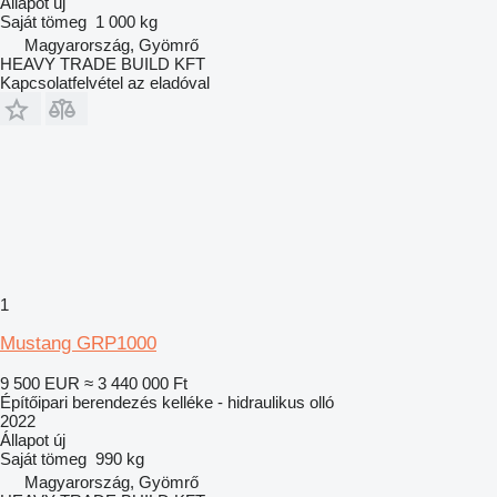
Állapot
új
Saját tömeg
1 000 kg
Magyarország, Gyömrő
HEAVY TRADE BUILD KFT
Kapcsolatfelvétel az eladóval
1
Mustang GRP1000
9 500 EUR
≈ 3 440 000 Ft
Építőipari berendezés kelléke - hidraulikus olló
2022
Állapot
új
Saját tömeg
990 kg
Magyarország, Gyömrő