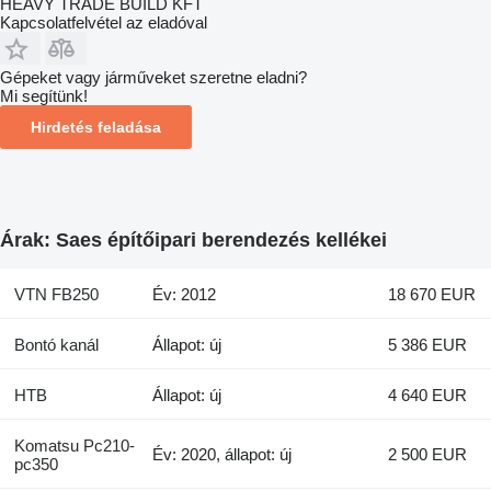
HEAVY TRADE BUILD KFT
Kapcsolatfelvétel az eladóval
Gépeket vagy járműveket szeretne eladni?
Mi segítünk!
Hirdetés feladása
Árak: Saes építőipari berendezés kellékei
VTN FB250
Év: 2012
18 670 EUR
Bontó kanál
Állapot: új
5 386 EUR
HTB
Állapot: új
4 640 EUR
Komatsu Pc210-
Év: 2020, állapot: új
2 500 EUR
pc350