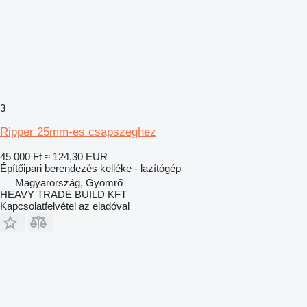
3
Ripper 25mm-es csapszeghez
45 000 Ft
≈ 124,30 EUR
Építőipari berendezés kelléke - lazítógép
Magyarország, Gyömrő
HEAVY TRADE BUILD KFT
Kapcsolatfelvétel az eladóval