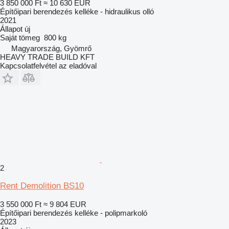
3 850 000 Ft
≈ 10 630 EUR
Építőipari berendezés kelléke - hidraulikus olló
2021
Állapot
új
Saját tömeg
800 kg
Magyarország, Gyömrő
HEAVY TRADE BUILD KFT
Kapcsolatfelvétel az eladóval
2
Rent Demolition BS10
3 550 000 Ft
≈ 9 804 EUR
Építőipari berendezés kelléke - polipmarkoló
2023