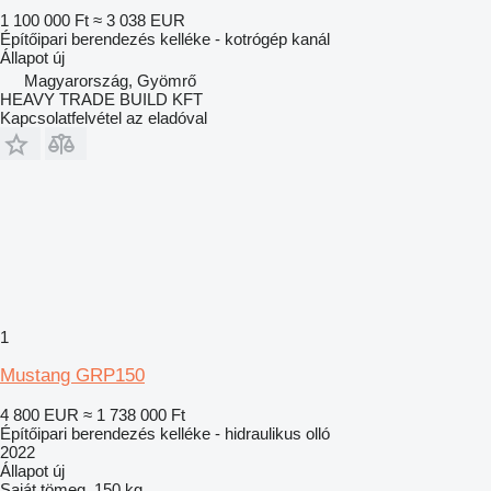
1 100 000 Ft
≈ 3 038 EUR
Építőipari berendezés kelléke - kotrógép kanál
Állapot
új
Magyarország, Gyömrő
HEAVY TRADE BUILD KFT
Kapcsolatfelvétel az eladóval
1
Mustang GRP150
4 800 EUR
≈ 1 738 000 Ft
Építőipari berendezés kelléke - hidraulikus olló
2022
Állapot
új
Saját tömeg
150 kg