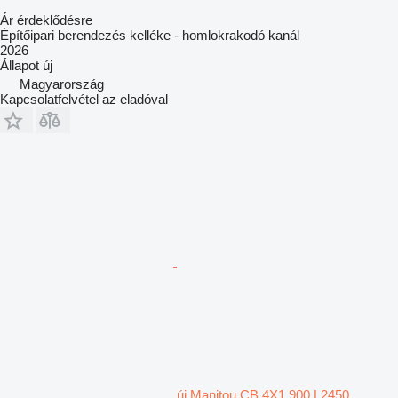
Ár érdeklődésre
Építőipari berendezés kelléke - homlokrakodó kanál
2026
Állapot
új
Magyarország
Kapcsolatfelvétel az eladóval
új Manitou CB 4X1 900 L2450