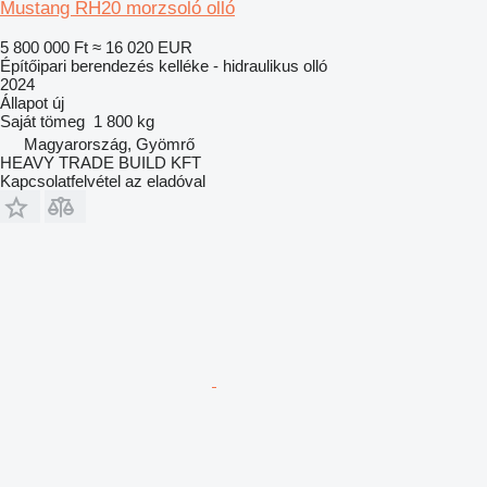
Mustang RH20 morzsoló olló
5 800 000 Ft
≈ 16 020 EUR
Építőipari berendezés kelléke - hidraulikus olló
2024
Állapot
új
Saját tömeg
1 800 kg
Magyarország, Gyömrő
HEAVY TRADE BUILD KFT
Kapcsolatfelvétel az eladóval