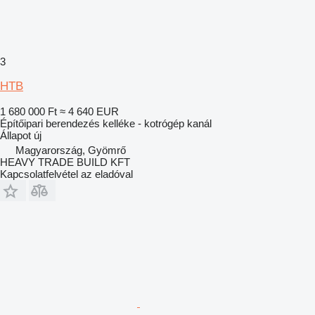
3
HTB
1 680 000 Ft
≈ 4 640 EUR
Építőipari berendezés kelléke - kotrógép kanál
Állapot
új
Magyarország, Gyömrő
HEAVY TRADE BUILD KFT
Kapcsolatfelvétel az eladóval