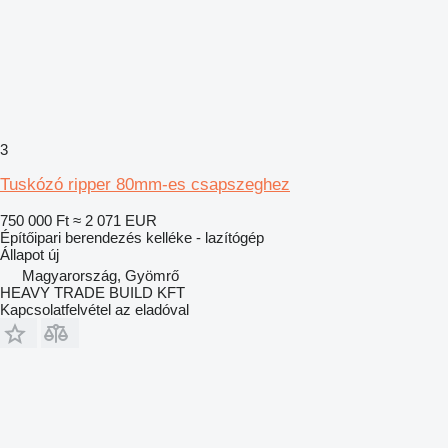
3
Tuskózó ripper 80mm-es csapszeghez
750 000 Ft
≈ 2 071 EUR
Építőipari berendezés kelléke - lazítógép
Állapot
új
Magyarország, Gyömrő
HEAVY TRADE BUILD KFT
Kapcsolatfelvétel az eladóval