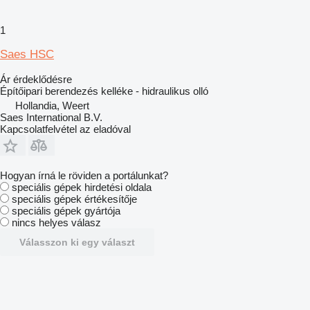
1
Saes HSC
Ár érdeklődésre
Építőipari berendezés kelléke - hidraulikus olló
Hollandia, Weert
Saes International B.V.
Kapcsolatfelvétel az eladóval
Hogyan írná le röviden a portálunkat?
speciális gépek hirdetési oldala
speciális gépek értékesítője
speciális gépek gyártója
nincs helyes válasz
Válasszon ki egy választ