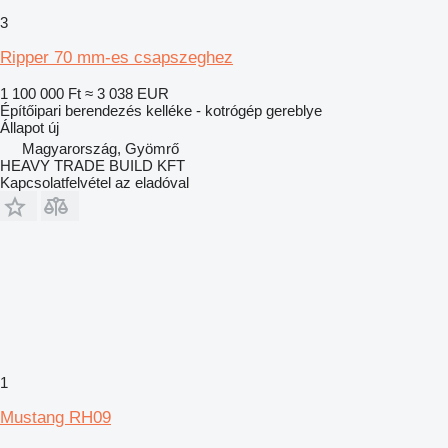
3
Ripper 70 mm-es csapszeghez
1 100 000 Ft
≈ 3 038 EUR
Építőipari berendezés kelléke - kotrógép gereblye
Állapot
új
Magyarország, Gyömrő
HEAVY TRADE BUILD KFT
Kapcsolatfelvétel az eladóval
1
Mustang RH09