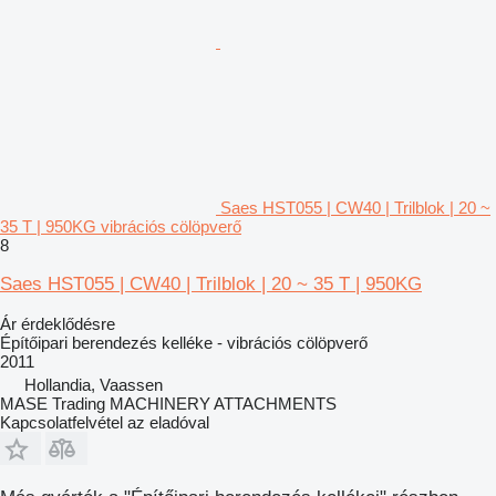
Saes HST055 | CW40 | Trilblok | 20 ~
35 T | 950KG vibrációs cölöpverő
8
Saes HST055 | CW40 | Trilblok | 20 ~ 35 T | 950KG
Ár érdeklődésre
Építőipari berendezés kelléke - vibrációs cölöpverő
2011
Hollandia, Vaassen
MASE Trading MACHINERY ATTACHMENTS
Kapcsolatfelvétel az eladóval