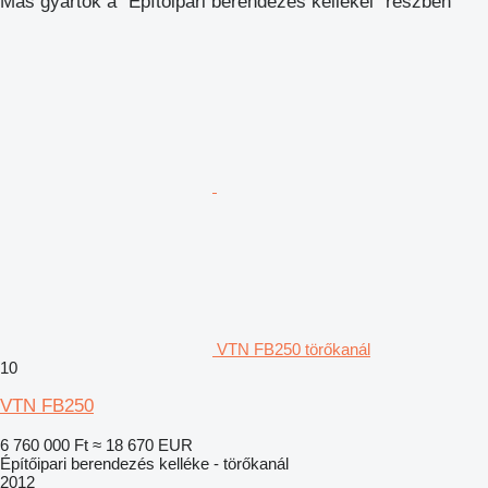
Más gyártók a "Építőipari berendezés kellékei" részben
VTN FB250 törőkanál
10
VTN FB250
6 760 000 Ft
≈ 18 670 EUR
Építőipari berendezés kelléke - törőkanál
2012