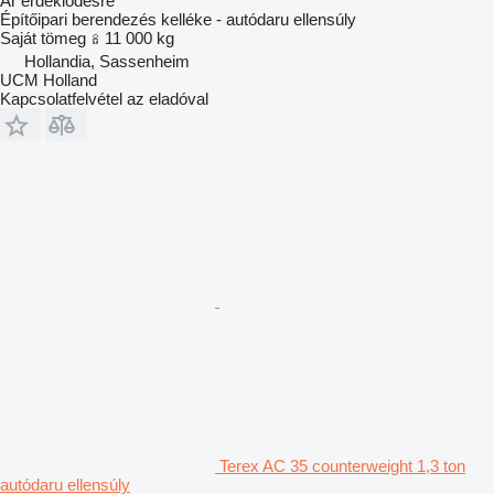
Ár érdeklődésre
Építőipari berendezés kelléke - autódaru ellensúly
Saját tömeg
11 000 kg
Hollandia, Sassenheim
UCM Holland
Kapcsolatfelvétel az eladóval
Terex AC 35 counterweight 1,3 ton
autódaru ellensúly