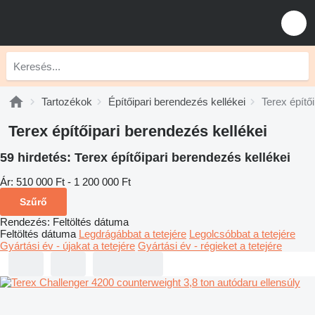
Tartozékok
Építőipari berendezés kellékei
Terex építő
Terex építőipari berendezés kellékei
59 hirdetés:
Terex építőipari berendezés kellékei
Ár:
510 000 Ft - 1 200 000 Ft
Szűrő
Rendezés
:
Feltöltés dátuma
Feltöltés dátuma
Legdrágábbat a tetejére
Legolcsóbbat a tetejére
Gyártási év - újakat a tetejére
Gyártási év - régieket a tetejére