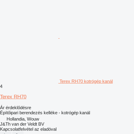
Terex RH70 kotrógép kanál
4
Terex RH70
Ár érdeklődésre
Építőipari berendezés kelléke - kotrógép kanál
Hollandia, Wouw
J&Th van der Veldt BV
Kapcsolatfelvétel az eladóval