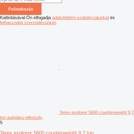
Feliratkozás
Kattintásával Ön elfogadja
adatvédelmi szabályzatunkat
és
felhasználói szerződésünket
.
Terex explorer 5600 counterweight 9,7
ton autódaru ellensúly
5
Terex explorer 5600 counterweight 9,7 ton