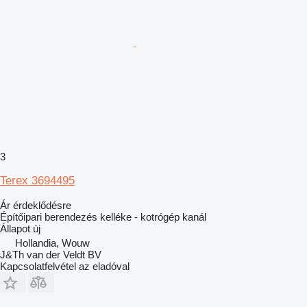
3
Terex 3694495
Ár érdeklődésre
Építőipari berendezés kelléke - kotrógép kanál
Állapot
új
Hollandia, Wouw
J&Th van der Veldt BV
Kapcsolatfelvétel az eladóval