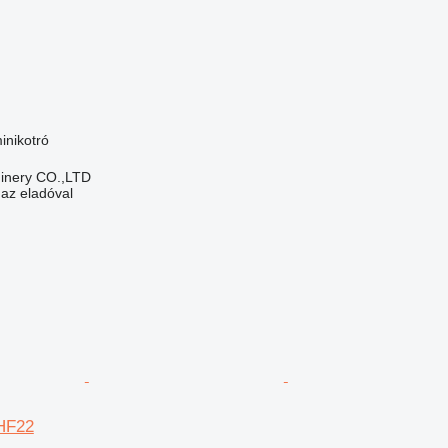
inikotró
hinery CO.,LTD
 az eladóval
HF22