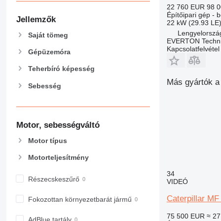
434
22 760 EUR
98 
Építőipari gép - 
444
Jellemzők
22 kW (29.93 LE
589
Lengyelorszá
Saját tömeg
826
EVERTON Techni
Kapcsolatfelvétel
906
Gépüzemóra
907
Teherbíró képesség
908
Más gyártók a 
Sebesség
910
914
918
920
Motor, sebességváltó
924
Motor típus
926
Motorteljesítmény
928
930
34
Részecskeszűrő
VIDEÓ
931
938
Caterpillar MF
Fokozottan környezetbarát jármű
950
75 500 EUR
≈ 27
953
AdBlue tartály