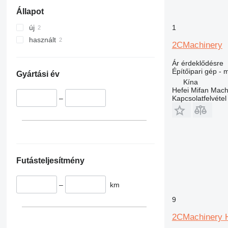
326
JZ
Állapot
329
NXT
330
S-Series
1
új
336
TM
használt
2CMachinery
340
VMT
345
Vibromax
Ár érdeklődésre
Építőipari gép - m
349
Gyártási év
Kína
350
Hefei Mifan Mac
Kapcsolatfelvétel
365
–
374
390
395
416
420
Futásteljesítmény
424
426
–
km
428
9
430
2CMachinery 
432