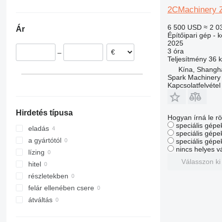
Lengyelország
306
406
2030
PR
G-series
XG
2CMachinery 
Spanyolország
307
407
2630
R-series
L-series
XM
6 500 USD
≈ 2 0
Ár
308
409
2646
LM
XP
Építőipari gép - 
2025
311
426
3246
SD
XR
3 óra
–
312
427
3369
XS
Teljesítmény
36 
313
435S
3394
XZ
Kína, Shangh
Spark Machinery 
314
436
4069
ZL
Kapcsolatfelvétel
315
437
4394
316
456
E-series
Hirdetés típusa
317
457
Liftlux
Hogyan írná le rö
speciális gépek
318
8008
Pecolift
eladás
speciális gépe
319
8018
R-series
a gyártótól
speciális gépe
nincs helyes v
320
8025
Toucan
lízing
Válasszon ki
321
8026
hitel
322
8030
részletekben
323
8035
felár ellenében csere
324
CT
átváltás
325
JS