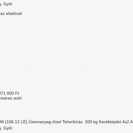
, Győr
 az eladóval
871 000 Ft
kosaras autó
kW (106.12 LE)
Üzemanyag
dízel
Teherbírás
200 kg
Kerékképlet
4x2
A
, Győr