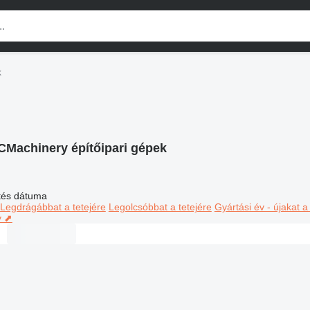
k
CMachinery építőipari gépek
ltés dátuma
Legdrágábbat a tetejére
Legolcsóbbat a tetejére
Gyártási év - újakat a
y ⬈