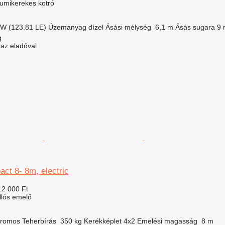
gumikerekes kotró
kW (123.81 LE)
Üzemanyag
dízel
Ásási mélység
6,1 m
Ásás sugara
9 
g
 az eladóval
ct 8- 8m, electric
12 000 Ft
ollós emelő
tromos
Teherbírás
350 kg
Kerékképlet
4x2
Emelési magasság
8 m