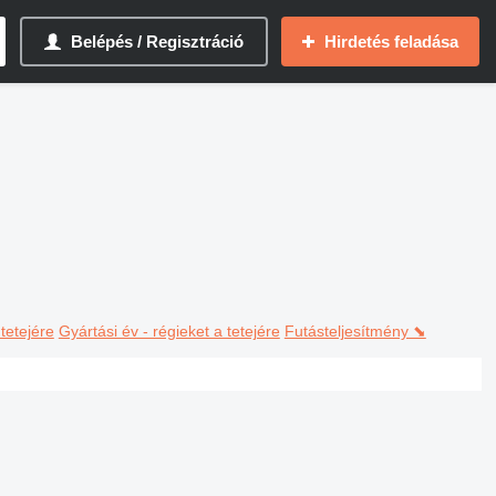
Belépés / Regisztráció
Hirdetés feladása
 tetejére
Gyártási év - régieket a tetejére
Futásteljesítmény ⬊