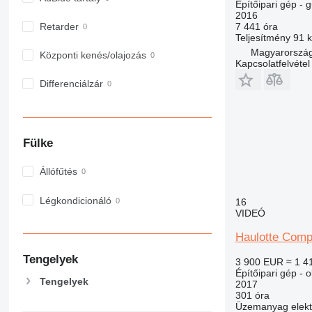
Építőipari gép - 
955
2016
7 441 óra
Retarder
962
Teljesítmény
91 
963
Magyarorszá
Központi kenés/olajozás
966
Kapcsolatfelvétel
972
Differenciálzár
973
980
982
Fülke
988
990
Állófűtés
992
AP
Légkondicionáló
16
C-series
VIDEÓ
CB
Haulotte Compa
CS
Tengelyek
3 900 EUR
≈ 1 4
D series
Építőipari gép - 
E-series
Tengelyek
2017
301 óra
F-series
Üzemanyag
elek