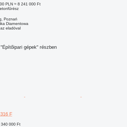
000 PLN
≈ 8 241 000 Ft
betonfűrész
)
g, Poznań
ka Diamentowa
 az eladóval
"Építőipari gépek" részben
 316 F
 340 000 Ft