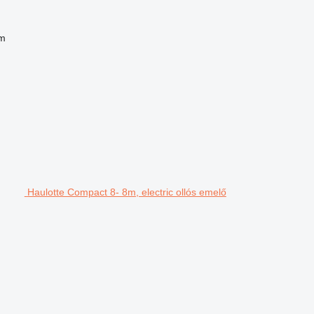
m
Haulotte Compact 8- 8m, electric ollós emelő