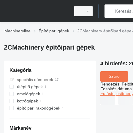
Machineryline
Építőipari gépek
2CMachinery építőipari gépe
2CMachinery építőipari gépek
4 hirdetés:
2
Kategória
Szűrő
speciális dömperek
Rendezés
:
Feltö
útépítő gépek
Feltöltés dátuma
Futásteljesítmén
emelőgépek
betonfűrészek
kotrógépek
függesztett hidak
építőipari rakodógépek
minikotrók
kerekes rakodók
Márkanév