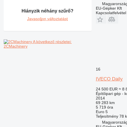
GC
Magyarország
IT
EU-Gépker Kft
Hiányzik néhány szűrő?
Kapcsolatfelvétel
M-series
Javasoljon változtatást
MH
NR
PM
RM
A következő részletei:
2CMachinery
16
IVECO Daily
24 500 EUR
≈ 8 
Építőipari gép - 
2014
69 283 km
5 719 óra
Euro 5
Teljesítmény
78 
Magyarország
EU-Gépker Kft