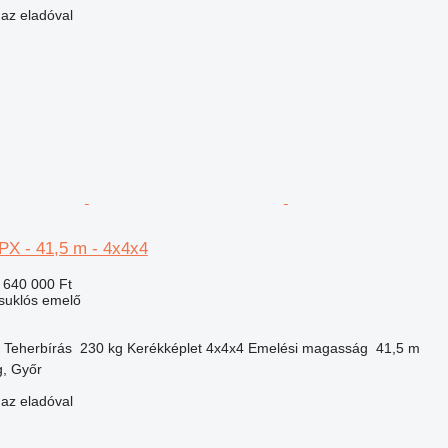
 az eladóval
PX - 41,5 m - 4x4x4
 640 000 Ft
csuklós emelő
Teherbírás
230 kg
Kerékképlet
4x4x4
Emelési magasság
41,5 m
, Győr
 az eladóval