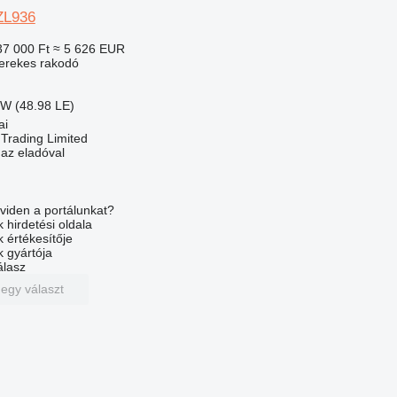
ZL936
37 000 Ft
≈ 5 626 EUR
kerekes rakodó
kW (48.98 LE)
ai
Trading Limited
 az eladóval
viden a portálunkat?
 hirdetési oldala
k értékesítője
k gyártója
álasz
 egy választ