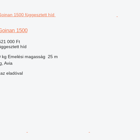
Goinan 1500
621 000 Ft
üggesztett híd
0 kg
Emelési magasság
25 m
, Avia
 az eladóval