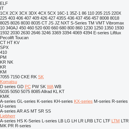
ELF
IT
1CX
2CX
3CX
3DX
4CX
5CX
16C-1
35Z-1
86
110
205
215
220X
225
403
406
407
409
426
427
435S
436
437
456
457
8008
8018
8025
8026
8030
8035
CT
JS
JZ
NXT
S-Series
TM
VMT
Vibromax
10
340AJ
450
460
520
600
660
680
800
860
1230
1250
1350
1930
1932
2030
2630
2646
3246
3369
3394
4069
4394
E-series
Liftlux
Pecolift
Toucan
CT
HT
KV
SPX
410
PM
KR
NK
KR
KM
7055
7150
CKE
RK
SK
Komatsu
D series
GD
PC
PW
SK
WA
WB
5035
5050
5075
8085
Allrad
KL
KT
KMK
A-series
GL-series
K-series
KH-series
KX-series
M-series
R-series
U-series
A-series
AR
AS
MT
SR
SS
Liebherr
A-series
HS
K-Series
L-series
LB
LG
LH
LR
LRB
LTC
LTF
LTM
LTR
MK
PR
R-series