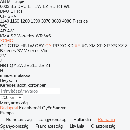
AB
MT
Super
6003
BS
DPU
ET
EW
EZ
RD
RT
WL
DPU
ET
RT
CR
SRV
1140
1160
1280
1390
3070
3080
4080
T-series
WG
AR
AW
KMA
SP
W-series
WR
WS
XCMG
GR
GTBZ
HB
LW
QAY
QY
RP
XC
XD
XE
XG
XM
XP
XR
XS
XZ
ZL
B-series
SV
V-series
Vio
ZM
ZL
HBT
QY
ZA
ZE
ZLJ
ZS
ZT
H
mindet mutassa
Helyszín
Keresés adott körzetben
Magyarország
Budapest
Kecskemét
Győr
Sárvár
Európa
Németország
Lengyelország
Hollandia
Románia
Spanyolország
Franciaország
Litvánia
Olaszország