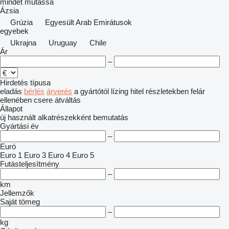
mindet mutassa
Ázsia
Grúzia
Egyesült Arab Emirátusok
egyebek
Ukrajna
Uruguay
Chile
Ár
–
Hirdetés típusa
eladás
bérlés
árverés
a gyártótól
lízing
hitel
részletekben
felár
ellenében csere
átváltás
Állapot
új
használt
alkatrészekként
bemutatás
Gyártási év
–
Euró
Euro 1
Euro 3
Euro 4
Euro 5
Futásteljesítmény
–
km
Jellemzők
Saját tömeg
–
kg