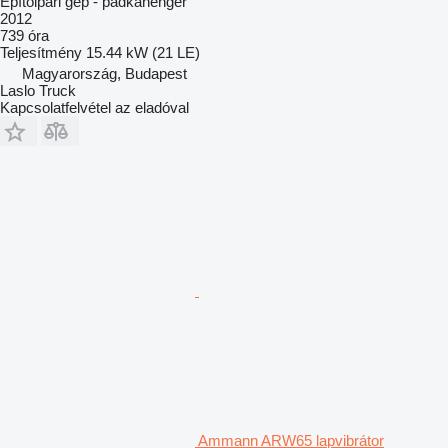
Építőipari gép - padkahenger
2012
739 óra
Teljesítmény
15.44 kW (21 LE)
Magyarország, Budapest
Laslo Truck
Kapcsolatfelvétel az eladóval
Ammann ARW65 lapvibrátor