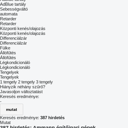
AdBlue tartály
Sebességváltó
automata
Retarder
Retarder
Központi kenés/olajozás
Központi kenés/olajozás
Differenciálzár
Differenciálzár
Fülke
Állófűtés
Állófűtés
Légkondicionáló
Légkondicionáló
Tengelyek
Tengelyek
1 tengely
2 tengely
3 tengely
Hiányzik néhány szűrő?
Javasoljon változtatást
Keresés eredménye:
-
mutat
Keresés eredménye:
387 hirdetés
Mutat
387 hirdetés:
Ammann építőipari gépek