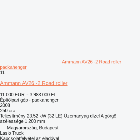
Ammann AV26 -2 Road roller
padkahenger
11
Ammann AV26 -2 Road roller
11 000 EUR
≈ 3 983 000 Ft
Építőipari gép - padkahenger
2008
250 óra
Teljesítmény
23.52 kW (32 LE)
Üzemanyag
dízel
A görgő
szélessége
1 200 mm
Magyarország, Budapest
Laslo Truck
Kapcsolatfelvétel az eladóval