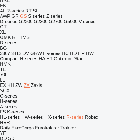
HRE
EK
AL
R-series
RT
SL
AWP
GR
GS
S series
Z series
D-series
G2200
G2300
G2700
G5000
V-series
GT
XL
GMK
RT
TMS
D-series
BG
3307
3412
DV
GRW
H-series
HC
HD
HP
HW
Compact
H-series
HA
HT
Optimum
Star
HMK
TE
700
LL
EX
KH
ZW
ZX
Zaxis
SCX
C-series
H-series
A-series
FS
K-series
HL-series
HW-series
HX-series
R-series
Robex
HBR
Daily
EuroCargo
Eurotrakker
Trakker
YF
DD
SD