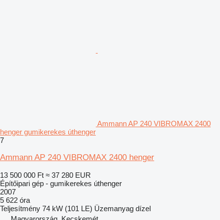
Ammann AP 240 VIBROMAX 2400
henger gumikerekes úthenger
7
Ammann AP 240 VIBROMAX 2400 henger
13 500 000 Ft
≈ 37 280 EUR
Építőipari gép - gumikerekes úthenger
2007
5 622 óra
Teljesítmény
74 kW (101 LE)
Üzemanyag
dízel
Magyarország, Kecskemét