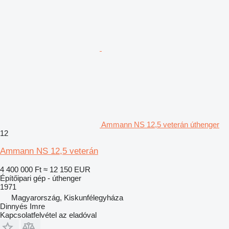
Ammann NS 12,5 veterán úthenger
12
Ammann NS 12,5 veterán
4 400 000 Ft
≈ 12 150 EUR
Építőipari gép - úthenger
1971
Magyarország, Kiskunfélegyháza
Dinnyés Imre
Kapcsolatfelvétel az eladóval