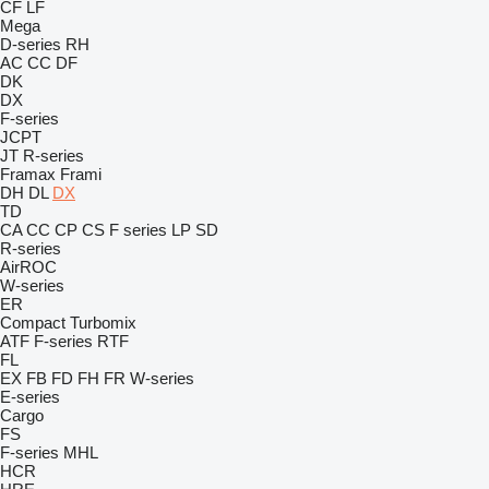
CF
LF
Mega
D-series
RH
AC
CC
DF
DK
DX
F-series
JCPT
JT
R-series
Framax
Frami
DH
DL
DX
TD
CA
CC
CP
CS
F series
LP
SD
R-series
AirROC
W-series
ER
Compact
Turbomix
ATF
F-series
RTF
FL
EX
FB
FD
FH
FR
W-series
E-series
Cargo
FS
F-series
MHL
HCR