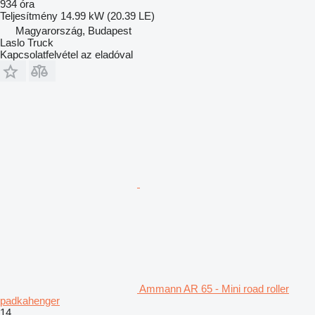
934 óra
Teljesítmény
14.99 kW (20.39 LE)
Magyarország, Budapest
Laslo Truck
Kapcsolatfelvétel az eladóval
Ammann AR 65 - Mini road roller
padkahenger
14