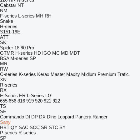
Cabstar
NT
NM
F-series
L-series
MH
RH
Snake
H-series
S151-19E
ATT
SK
Spider 18.90 Pro
GTMR
H-series
HD
IGO
MC
MD
MDT
BSA
M-series
SP
MR
RW
C-series
K-series
Kerax
Master
Maxity
Midlum
Premium
Trafic
XN
R-series
RX
E-Series
ER
L-Series
LG
655
656
816
919
920
921
922
TS
SE
Commando
DI
DP
DX
Dino
Leopard
Pantera
Ranger
Sany
HBT
QY
SAC
SCC
SR
STC
SY
P-series
R-series
SP