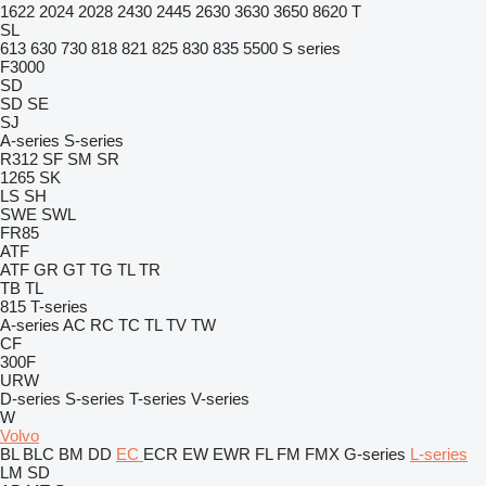
1622
2024
2028
2430
2445
2630
3630
3650
8620 T
SL
613
630
730
818
821
825
830
835
5500
S series
F3000
SD
SD
SE
SJ
A-series
S-series
R312
SF
SM
SR
1265
SK
LS
SH
SWE
SWL
FR85
ATF
ATF
GR
GT
TG
TL
TR
TB
TL
815
T-series
A-series
AC
RC
TC
TL
TV
TW
CF
300F
URW
D-series
S-series
T-series
V-series
W
Volvo
BL
BLC
BM
DD
EC
ECR
EW
EWR
FL
FM
FMX
G-series
L-series
LM
SD