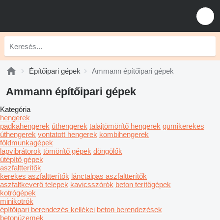
Építőipari gépek
Ammann építőipari gépek
Ammann építőipari gépek
Kategória
hengerek
padkahengerek
úthengerek
talajtömörítő hengerek
gumikerekes
úthengerek
vontatott hengerek
kombihengerek
földmunkagépek
lapvibrátorok
tömörítő gépek
döngölők
útépítő gépek
aszfaltterítők
kerekes aszfaltterítők
lánctalpas aszfaltterítők
aszfaltkeverő telepek
kavicsszórók
beton terítőgépek
kotrógépek
minikotrók
építőipari berendezés kellékei
beton berendezések
betonüzemek