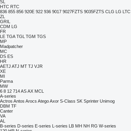
SL
HTC
RTC
836
855
856
920E
922
936
9017
9027FZTS
9035FZTS
CLG
LG
LTC
ZL
GRIL
CDM
LG
FR
LE
TGA
TGL
TGM
TGS
MP
Madpatcher
MC
DS
ES
HR
AETJ
ATJ
MT
TJ
VJR
XE
MI
Parma
MW
6
8
12
714
AS
AX
MCL
A-series
Actros
Antos
Arocs
Atego
Axor
S-Class
SK
Sprinter
Unimog
DBM
TF
Canter
VA
AL
B-series
D-series
E-series
L-series
LB
MH
NH
RG
W-series
120
HR
N-series