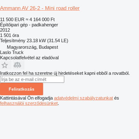
Ammann AV 26-2 - Mini road roller
11 500 EUR
≈ 4 164 000 Ft
Építőipari gép - padkahenger
2012
1 501 óra
Teljesítmény
23.18 kW (31.54 LE)
Magyarország, Budapest
Laslo Truck
Kapcsolatfelvétel az eladóval
Iratkozzon fel ha szeretne új hirdetéseket kapni ebből a rovatból.
Feliratkozás
Kattintásával Ön elfogadja
adatvédelmi szabályzatunkat
és
felhasználói szerződésünket
.