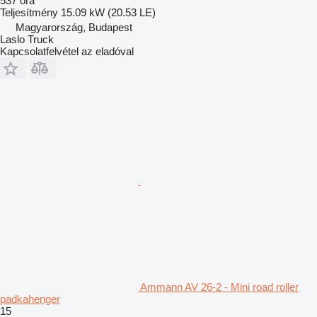
537 óra
Teljesítmény
15.09 kW (20.53 LE)
Magyarország, Budapest
Laslo Truck
Kapcsolatfelvétel az eladóval
Ammann AV 26-2 - Mini road roller
padkahenger
15