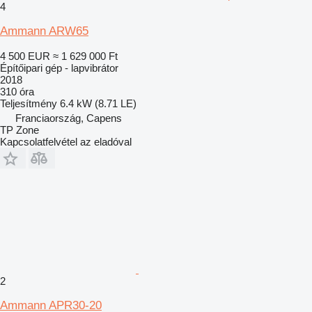
4
Ammann ARW65
4 500 EUR
≈ 1 629 000 Ft
Építőipari gép - lapvibrátor
2018
310 óra
Teljesítmény
6.4 kW (8.71 LE)
Franciaország, Capens
TP Zone
Kapcsolatfelvétel az eladóval
2
Ammann APR30-20