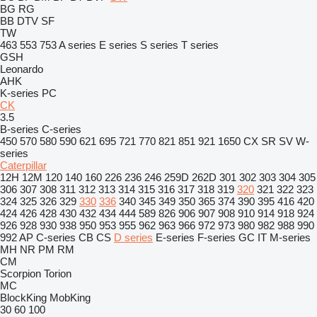
BG
RG
BB
DTV
SF
TW
463
553
753
A series
E series
S series
T series
GSH
Leonardo
AHK
K-series
PC
CK
3.5
B-series
C-series
450
570
580
590
621
695
721
770
821
851
921
1650
CX
SR
SV
W-
series
Caterpillar
12H
12M
120
140
160
226
236
246
259D
262D
301
302
303
304
305
306
307
308
311
312
313
314
315
316
317
318
319
320
321
322
323
324
325
326
329
330
336
340
345
349
350
365
374
390
395
416
420
424
426
428
430
432
434
444
589
826
906
907
908
910
914
918
924
926
928
930
938
950
953
955
962
963
966
972
973
980
982
988
990
992
AP
C-series
CB
CS
D series
E-series
F-series
GC
IT
M-series
MH
NR
PM
RM
CM
Scorpion
Torion
MC
BlockKing
MobKing
30
60
100