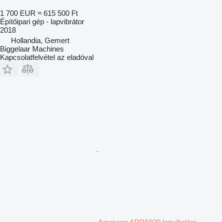
1 700 EUR
≈ 615 500 Ft
Építőipari gép - lapvibrátor
2018
Hollandia, Gemert
Biggelaar Machines
Kapcsolatfelvétel az eladóval