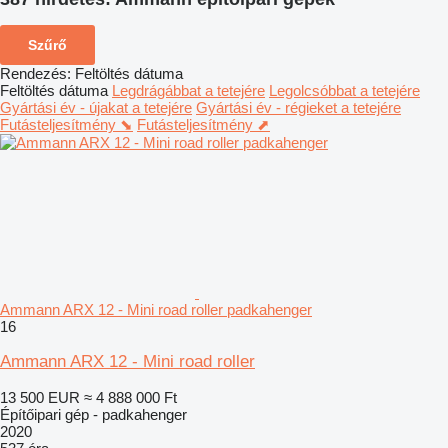
Szűrő
Rendezés
:
Feltöltés dátuma
Feltöltés dátuma
Legdrágábbat a tetejére
Legolcsóbbat a tetejére
Gyártási év - újakat a tetejére
Gyártási év - régieket a tetejére
Futásteljesítmény ⬊
Futásteljesítmény ⬈
Ammann ARX 12 - Mini road roller padkahenger
16
Ammann ARX 12 - Mini road roller
13 500 EUR
≈ 4 888 000 Ft
Építőipari gép - padkahenger
2020