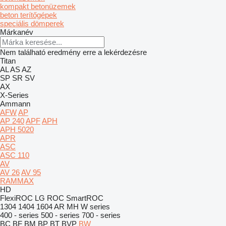
kompakt betonüzemek
beton terítőgépek
speciális dömperek
Márkanév
Nem található eredmény erre a lekérdezésre
Titan
AL
AS
AZ
SP
SR
SV
AX
X-Series
Ammann
AFW
AP
AP 240
APF
APH
APH 5020
APR
ASC
ASC 110
AV
AV 26
AV 95
RAMMAX
HD
FlexiROC
LG
ROC
SmartROC
1304
1404
1604
AR
MH
W series
400 - series
500 - series
700 - series
BC
BF
BM
BP
BT
BVP
BW