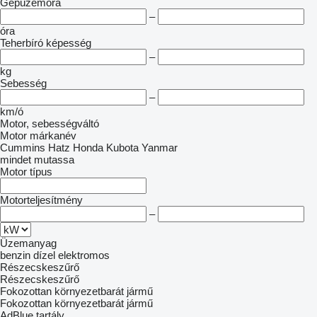
Gépüzemóra
–
óra
Teherbíró képesség
–
kg
Sebesség
–
km/ó
Motor, sebességváltó
Motor márkanév
Cummins
Hatz
Honda
Kubota
Yanmar
mindet mutassa
Motor típus
Motorteljesítmény
–
Üzemanyag
benzin
dízel
elektromos
Részecskeszűrő
Részecskeszűrő
Fokozottan környezetbarát jármű
Fokozottan környezetbarát jármű
AdBlue tartály