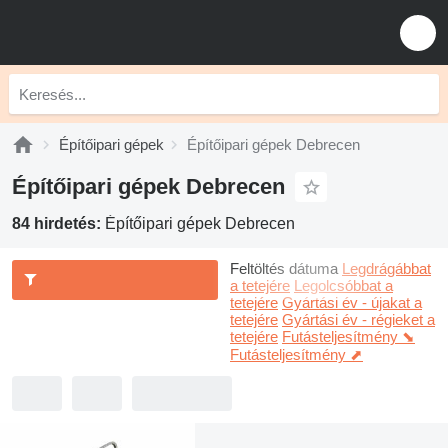
Építőipari gépek
Építőipari gépek Debrecen
Építőipari gépek Debrecen
84 hirdetés:
Építőipari gépek Debrecen
Feltöltés dátuma
Legdrágábbat
a tetejére
Legolcsóbbat a
tetejére
Gyártási év - újakat a
tetejére
Gyártási év - régieket a
tetejére
Futásteljesítmény ⬊
Futásteljesítmény ⬈