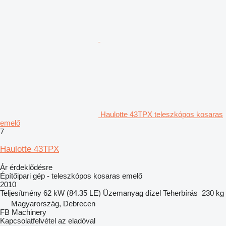
Haulotte 43TPX teleszkópos kosaras
emelő
7
Haulotte 43TPX
Ár érdeklődésre
Építőipari gép - teleszkópos kosaras emelő
2010
Teljesítmény
62 kW (84.35 LE)
Üzemanyag
dízel
Teherbírás
230 kg
Magyarország, Debrecen
FB Machinery
Kapcsolatfelvétel az eladóval