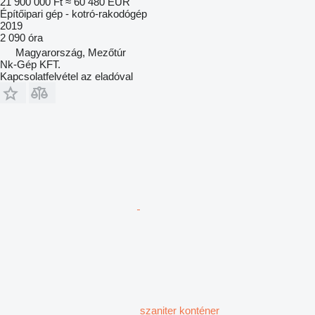
21 900 000 Ft
≈ 60 480 EUR
Építőipari gép - kotró-rakodógép
2019
2 090 óra
Magyarország, Mezőtúr
Nk-Gép KFT.
Kapcsolatfelvétel az eladóval
szaniter konténer