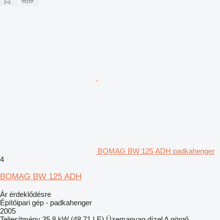
BOMAG BW 125 ADH padkahenger
4
BOMAG BW 125 ADH
Ár érdeklődésre
Építőipari gép - padkahenger
2005
Teljesítmény
35.8 kW (48.71 LE)
Üzemanyag
dízel
A görgő