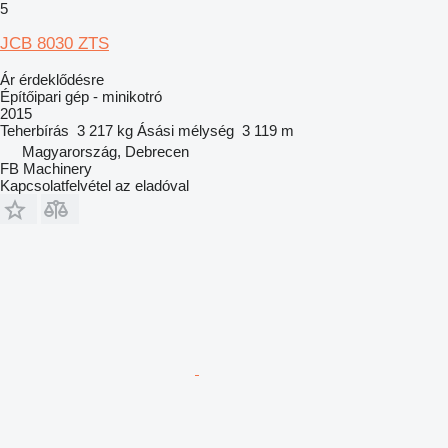
5
JCB 8030 ZTS
Ár érdeklődésre
Építőipari gép - minikotró
2015
Teherbírás
3 217 kg
Ásási mélység
3 119 m
Magyarország, Debrecen
FB Machinery
Kapcsolatfelvétel az eladóval