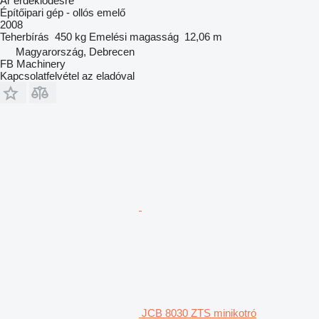
Ár érdeklődésre
Építőipari gép - ollós emelő
2008
Teherbírás
450 kg
Emelési magasság
12,06 m
Magyarország, Debrecen
FB Machinery
Kapcsolatfelvétel az eladóval
JCB 8030 ZTS minikotró