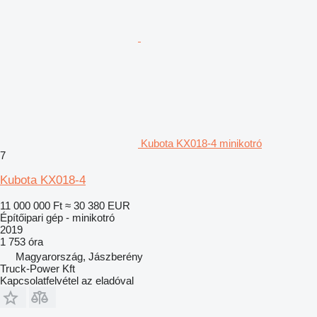
Kubota KX018-4 minikotró
7
Kubota KX018-4
11 000 000 Ft
≈ 30 380 EUR
Építőipari gép - minikotró
2019
1 753 óra
Magyarország, Jászberény
Truck-Power Kft
Kapcsolatfelvétel az eladóval