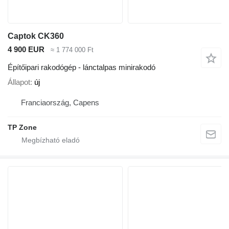
Captok CK360
4 900 EUR
≈ 1 774 000 Ft
Építőipari rakodógép - lánctalpas minirakodó
Állapot
új
Franciaország, Capens
TP Zone