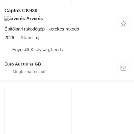
Captok CK930
Árverés
Építőipari rakodógép - kerekes rakodó
2026
Állapot
új
Egyesült Királyság, Leeds
Euro Auctions GB