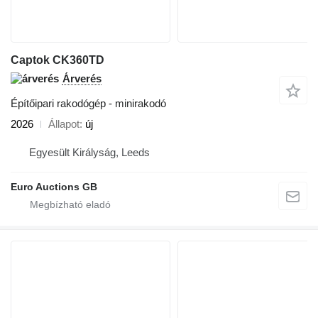
Captok CK360TD
Árverés
Építőipari rakodógép - minirakodó
2026
Állapot
új
Egyesült Királyság, Leeds
Euro Auctions GB