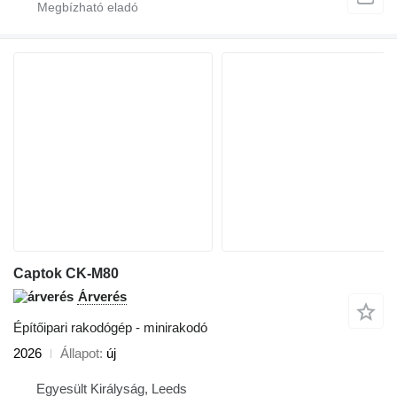
Captok CK-M80
Árverés
Építőipari rakodógép - minirakodó
2026
Állapot
új
Egyesült Királyság, Leeds