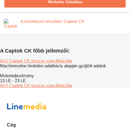
Hirdetés feladása
A következő részletei: Captok CK
A Captok CK főbb jellemzői:
A(z) Captok CK összes specifikációja
Machineryline hirdetési adatbázis alapján gyűjtött adatok
Motorteljesítmény
13 LE
-
23 LE
A(z) Captok CK összes specifikációja
Cég