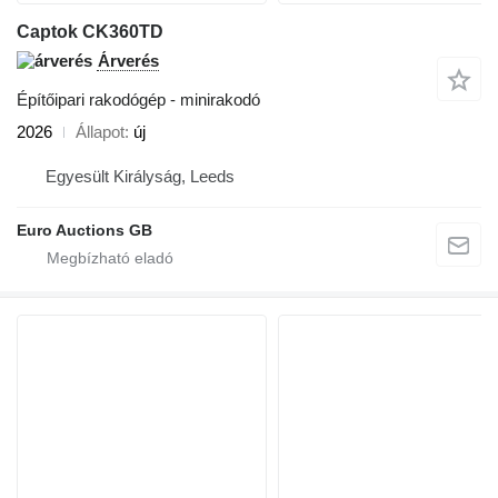
Captok CK360TD
Árverés
Építőipari rakodógép - minirakodó
2026
Állapot
új
Egyesült Királyság, Leeds
Euro Auctions GB