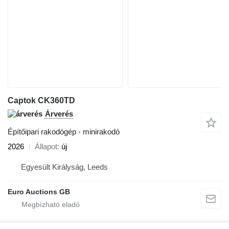
Captok CK360TD
Árverés
Építőipari rakodógép - minirakodó
2026
Állapot
új
Egyesült Királyság, Leeds
Euro Auctions GB