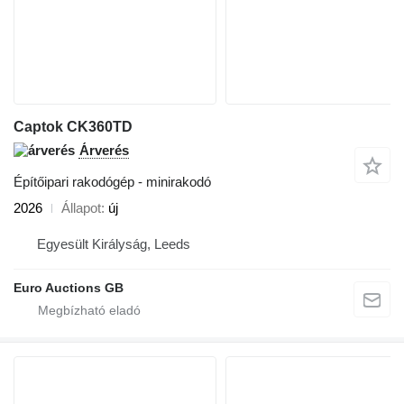
Captok CK360TD
Árverés
Építőipari rakodógép - minirakodó
2026
Állapot
új
Egyesült Királyság, Leeds
Euro Auctions GB