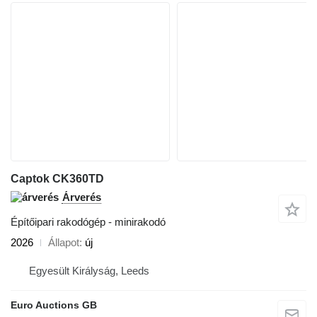
Captok CK360TD
Árverés
Építőipari rakodógép - minirakodó
2026
Állapot
új
Egyesült Királyság, Leeds
Euro Auctions GB