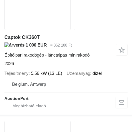
Captok CK360T
1 000 EUR
≈ 362 100 Ft
Építőipari rakodógép - lánctalpas minirakodó
2026
Teljesítmény
9.56 kW (13 LE)
Üzemanyag
dízel
Belgium, Antwerp
AuctionPort