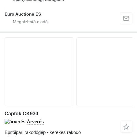
Euro Auctions ES
Captok CK930
Árverés
Építőipari rakodógép - kerekes rakodó