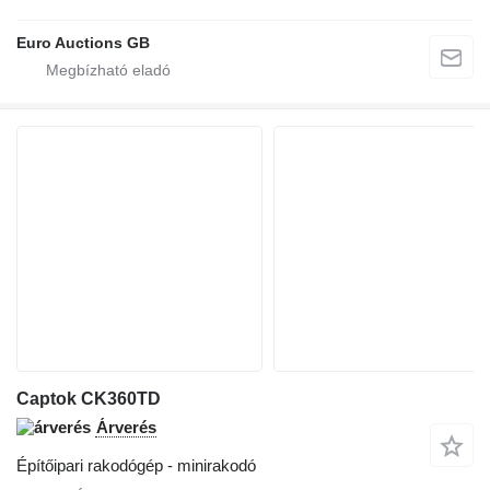
Euro Auctions GB
Captok CK360TD
Árverés
Építőipari rakodógép - minirakodó