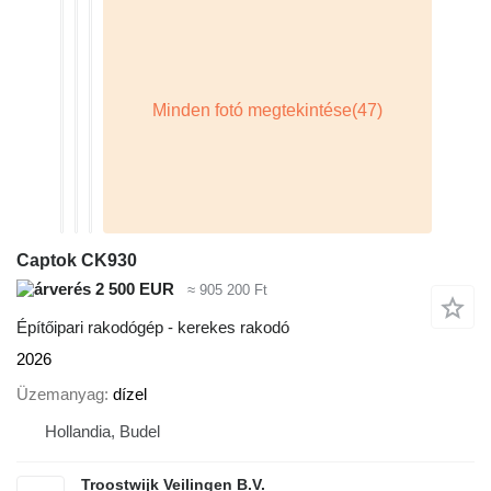
Captok CK930
2 500 EUR
≈ 905 200 Ft
Építőipari rakodógép - kerekes rakodó
2026
Üzemanyag
dízel
Hollandia, Budel
Troostwijk Veilingen B.V.