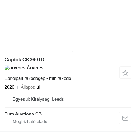
Captok CK360TD
Árverés
Építőipari rakodógép - minirakodó
2026
Állapot
új
Egyesült Királyság, Leeds
Euro Auctions GB