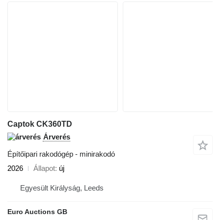
Captok CK360TD
Árverés
Építőipari rakodógép - minirakodó
2026
Állapot
új
Egyesült Királyság, Leeds
Euro Auctions GB