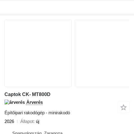
Captok CK- MT800D
Árverés
Építőipari rakodógép - minirakodó
2026
Állapot
új
Spanyolország, Zaragoza