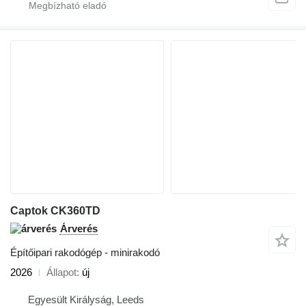
Captok CK360TD
Árverés
Építőipari rakodógép - minirakodó
2026
Állapot
új
Egyesült Királyság, Leeds