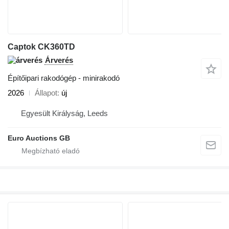
Captok CK360TD
Árverés
Építőipari rakodógép - minirakodó
2026
Állapot
új
Egyesült Királyság, Leeds
Euro Auctions GB