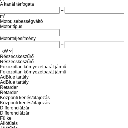
A kanál térfogata
–
m³
Motor, sebességváltó
Motor típus
Motorteljesítmény
–
Részecskeszűrő
Részecskeszűrő
Fokozottan környezetbarát jármű
Fokozottan környezetbarát jármű
AdBlue tartály
AdBlue tartály
Retarder
Retarder
Központi kenés/olajozás
Központi kenés/olajozás
Differenciálzár
Differenciálzár
Fülke
Állófűtés