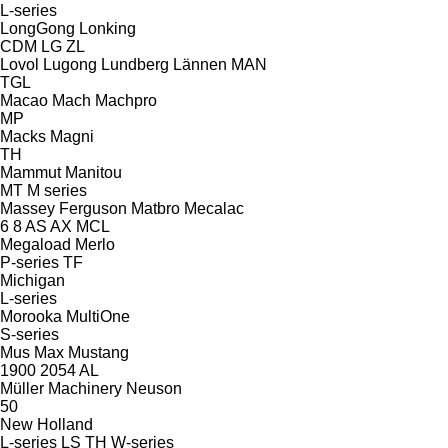
L-series
LongGong
Lonking
CDM
LG
ZL
Lovol
Lugong
Lundberg
Lännen
MAN
TGL
Macao
Mach
Machpro
MP
Macks
Magni
TH
Mammut
Manitou
MT
M series
Massey Ferguson
Matbro
Mecalac
6
8
AS
AX
MCL
Megaload
Merlo
P-series
TF
Michigan
L-series
Morooka
MultiOne
S-series
Mus Max
Mustang
1900
2054
AL
Müller Machinery
Neuson
50
New Holland
L-series
LS
TH
W-series