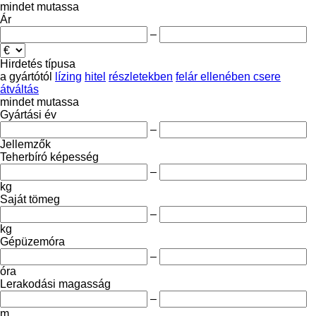
mindet mutassa
Ár
–
Hirdetés típusa
a gyártótól
lízing
hitel
részletekben
felár ellenében csere
átváltás
mindet mutassa
Gyártási év
–
Jellemzők
Teherbíró képesség
–
kg
Saját tömeg
–
kg
Gépüzemóra
–
óra
Lerakodási magasság
–
m