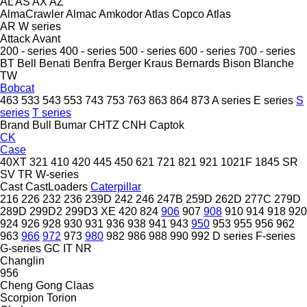
AL
AS
AX
AZ
AlmaCrawler
Almac
Amkodor
Atlas Copco
Atlas
AR
W series
Attack
Avant
200 - series
400 - series
500 - series
600 - series
700 - series
BT
Bell
Benati
Benfra
Berger Kraus
Bernards
Bison
Blanche
TW
Bobcat
463
533
543
553
743
753
763
863
864
873
A series
E series
S
series
T series
Brand
Bull
Bumar
CHTZ
CNH
Captok
CK
Case
40XT
321
410
420
445
450
621
721
821
921
1021F
1845
SR
SV
TR
W-series
Cast
CastLoaders
Caterpillar
216
226
232
236
239D
242
246
247B
259D
262D
277C
279D
289D
299D2
299D3 XE
420
824
906
907
908
910
914
918
920
924
926
928
930
931
936
938
941
943
950
953
955
956
962
963
966
972
973
980
982
986
988
990
992
D series
F-series
G-series
GC
IT
NR
Changlin
956
Cheng Gong
Claas
Scorpion
Torion