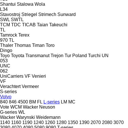
Shantui
Stalowa Wola
L34
Stavostroj
Striegel
Strimech
Sunward
SWL
SWTL
TCM
TDC
TICAB
Taian
Takeuchi
TL
Tamrock
Terex
970
TL
Thaler
Thomas
Timan
Toro
Dingo
Toyo
Toyota
Transmanut
Trejon
Tur Poland
Turchi
UN
053
UNC
062
UniCarriers
VF Venieri
VF
Verachtert
Vermeer
S-series
Volvo
840
846
4500
BM
FL
L-series
LM
MC
Vote
WCM
Wacker Neuson
G-series
WL
Wacker
Warynski
Weidemann
1140
1160
1190
1240
1260
1280
1350
1390
2070
2080
3070
3080
4070
4080
5080
9080
T-series