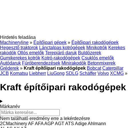
Hirdetés feladása
Machineryline
»
Építőipari gépek
»
Építőipari rakodógépek
Hegesztő traktorok
Lánctalpas kotrógépek
Minikotrók
Kerekes
rakodók
Ollós emelők
Terepjáró daruk
Buldózerek
Gumikerekes kotrók
Kotró-rakodógépek
Csuklós emelők
Autódaruk
Fúróberendezések
Minirakodók
Betonmixerek
Gréderek
»
Kraft építőipari rakodógépek
Bobcat
Caterpillar
JCB
Komatsu
Liebherr
LiuGong
SDLG
Schäffer
Volvo
XCMG
»
Kraft építőipari rakodógépek
Márkanév
Nem található eredmény erre a lekérdezésre
2CMachinery
AF
AFA
AGP
AGT
ATS
Adige
Ahlmann