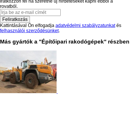
Iratkozzon fel ha szeretne új hirdetéseket kapni ebből a
rovatból.
Feliratkozás
Kattintásával Ön elfogadja
adatvédelmi szabályzatunkat
és
felhasználói szerződésünket
.
Más gyártók a "Építőipari rakodógépek" részben