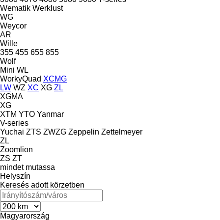
Wematik
Werklust
WG
Weycor
AR
Wille
355
455
655
855
Wolf
Mini
WL
WorkyQuad
XCMG
LW
WZ
XC
XG
ZL
XGMA
XG
XTM
YTO
Yanmar
V-series
Yuchai
ZTS
ZWZG
Zeppelin
Zettelmeyer
ZL
Zoomlion
ZS
ZT
mindet mutassa
Helyszín
Keresés adott körzetben
Magyarország