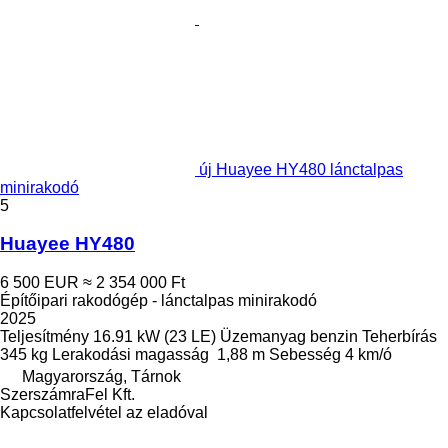
új Huayee HY480 lánctalpas
minirakodó
5
Huayee HY480
6 500 EUR
≈ 2 354 000 Ft
Építőipari rakodógép - lánctalpas minirakodó
2025
Teljesítmény
16.91 kW (23 LE)
Üzemanyag
benzin
Teherbírás
345 kg
Lerakodási magasság
1,88 m
Sebesség
4 km/ó
Magyarország, Tárnok
SzerszámraFel Kft.
Kapcsolatfelvétel az eladóval