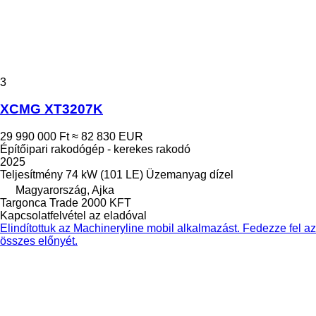
3
XCMG XT3207K
29 990 000 Ft
≈ 82 830 EUR
Építőipari rakodógép - kerekes rakodó
2025
Teljesítmény
74 kW (101 LE)
Üzemanyag
dízel
Magyarország, Ajka
Targonca Trade 2000 KFT
Kapcsolatfelvétel az eladóval
Elindítottuk az Machineryline mobil alkalmazást. Fedezze fel az
összes előnyét.