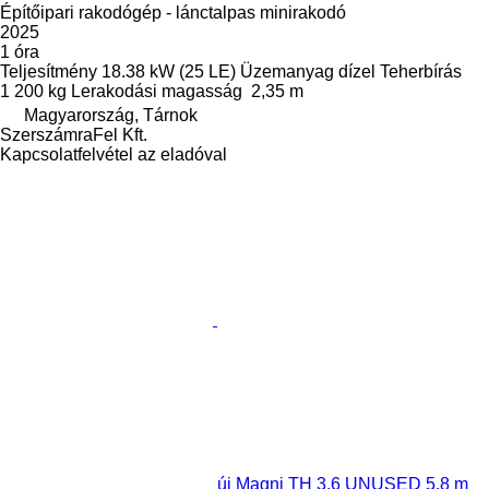
Építőipari rakodógép - lánctalpas minirakodó
2025
1 óra
Teljesítmény
18.38 kW (25 LE)
Üzemanyag
dízel
Teherbírás
1 200 kg
Lerakodási magasság
2,35 m
Magyarország, Tárnok
SzerszámraFel Kft.
Kapcsolatfelvétel az eladóval
új Magni TH 3.6 UNUSED 5.8 m