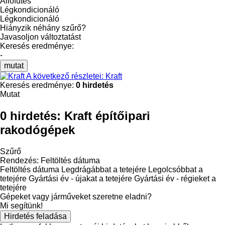
Állófűtés
Légkondicionáló
Légkondicionáló
Hiányzik néhány szűrő?
Javasoljon változtatást
Keresés eredménye:
-
mutat
A következő részletei: Kraft
Keresés eredménye:
0 hirdetés
Mutat
0 hirdetés:
Kraft építőipari
rakodógépek
Szűrő
Rendezés
:
Feltöltés dátuma
Feltöltés dátuma
Legdrágábbat a tetejére
Legolcsóbbat a
tetejére
Gyártási év - újakat a tetejére
Gyártási év - régieket a
tetejére
Gépeket vagy járműveket szeretne eladni?
Mi segítünk!
Hirdetés feladása