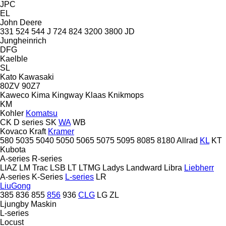
JPC
EL
John Deere
331
524
544 J
724
824
3200
3800
JD
Jungheinrich
DFG
Kaelble
SL
Kato
Kawasaki
80ZV
90Z7
Kaweco
Kima
Kingway
Klaas
Knikmops
KM
Kohler
Komatsu
CK
D series
SK
WA
WB
Kovaco
Kraft
Kramer
580
5035
5040
5050
5065
5075
5095
8085
8180
Allrad
KL
KT
Kubota
A-series
R-series
LIAZ
LM Trac
LSB
LT
LTMG
Ladys
Landward
Libra
Liebherr
A-series
K-Series
L-series
LR
LiuGong
385
836
855
856
936
CLG
LG
ZL
Ljungby Maskin
L-series
Locust