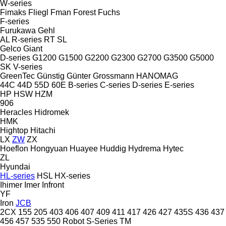
W-series
Fimaks
Fliegl
Fman
Forest
Fuchs
F-series
Furukawa
Gehl
AL
R-series
RT
SL
Gelco
Giant
D-series
G1200
G1500
G2200
G2300
G2700
G3500
G5000
SK
V-series
GreenTec
Günstig
Günter Grossmann
HANOMAG
44C
44D
55D
60E
B-series
C-series
D-series
E-series
HP
HSW
HZM
906
Heracles
Hidromek
HMK
Hightop
Hitachi
LX
ZW
ZX
Hoeflon
Hongyuan
Huayee
Huddig
Hydrema
Hytec
ZL
Hyundai
HL-series
HSL
HX-series
Ihimer
Imer
Infront
YF
Iron
JCB
2CX
155
205
403
406
407
409
411
417
426
427
435S
436
437
456
457
535
550
Robot
S-Series
TM