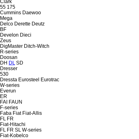
Clark
55
175
Cummins
Daewoo
Mega
Delco
Derette
Deutz
BF
Develon
Dieci
Zeus
DigMaster
Ditch-Witch
R-series
Doosan
DH
DL
SD
Dresser
530
Dressta
Eurosteel
Eurotrac
W-series
Everun
ER
FAI
FAUN
F-series
Faba
Fiat
Fiat-Allis
FL
FR
Fiat-Hitachi
FL
FR
SL
W-series
Fiat-Kobelco