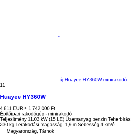
új Huayee HY360W minirakodó
11
Huayee HY360W
4 811 EUR
≈ 1 742 000 Ft
Építőipari rakodógép - minirakodó
Teljesítmény
11.03 kW (15 LE)
Üzemanyag
benzin
Teherbírás
330 kg
Lerakodási magasság
1,9 m
Sebesség
4 km/ó
Magyarország, Tárnok