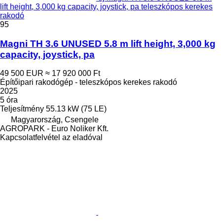
lift height, 3,000 kg capacity, joystick, pa teleszkópos kerekes
rakodó
95
Magni TH 3.6 UNUSED 5.8 m lift height, 3,000 kg
capacity, joystick, pa
49 500 EUR
≈ 17 920 000 Ft
Építőipari rakodógép - teleszkópos kerekes rakodó
2025
5 óra
Teljesítmény
55.13 kW (75 LE)
Magyarország, Csengele
AGROPARK - Euro Noliker Kft.
Kapcsolatfelvétel az eladóval