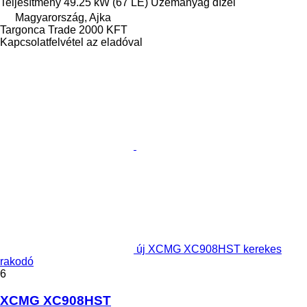
Teljesítmény
49.25 kW (67 LE)
Üzemanyag
dízel
Magyarország, Ajka
Targonca Trade 2000 KFT
Kapcsolatfelvétel az eladóval
új XCMG XC908HST kerekes
rakodó
6
XCMG XC908HST