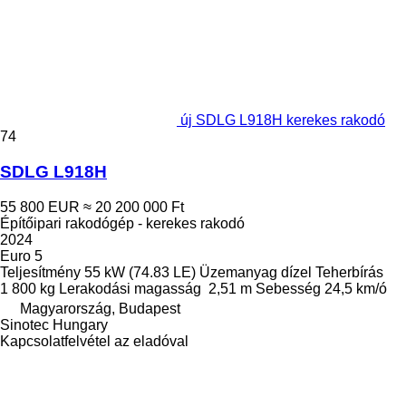
új SDLG L918H kerekes rakodó
74
SDLG L918H
55 800 EUR
≈ 20 200 000 Ft
Építőipari rakodógép - kerekes rakodó
2024
Euro 5
Teljesítmény
55 kW (74.83 LE)
Üzemanyag
dízel
Teherbírás
1 800 kg
Lerakodási magasság
2,51 m
Sebesség
24,5 km/ó
Magyarország, Budapest
Sinotec Hungary
Kapcsolatfelvétel az eladóval