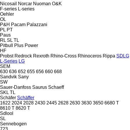
Nicosail
Norcar
Nuoman
O&K
F-series
L-series
Oehler
OL
P&H
Pacam
Palazzani
PL
PT
Paus
RL
SL
TL
Pitbull
Plus Power
HF
Probst
Redrock
Rexroth
Rhino-Cross
Rhinoceros
Rippa
SDLG
L-Series
LG
SEM
630
636
652
655
656
660
668
Sandvik
Sany
SW
Sauer-Danfoss
Saurus
Schaeff
SKL
TL
Schäfer
Schäffer
1622
2024
2028
2430
2445
2628
2630
3630
3650
6680 T
8610 T
8620 T
Sdlool
SL
Sennebogen
723