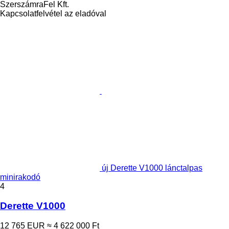
SzerszámraFel Kft.
Kapcsolatfelvétel az eladóval
új Derette V1000 lánctalpas
minirakodó
4
Derette V1000
12 765 EUR
≈ 4 622 000 Ft