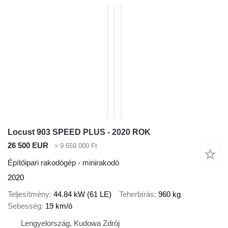
Locust 903 SPEED PLUS - 2020 ROK
26 500 EUR
≈ 9 659 000 Ft
Építőipari rakodógép - minirakodó
2020
Teljesítmény
44.84 kW (61 LE)
Teherbírás
960 kg
Sebesség
19 km/ó
Lengyelország, Kudowa Zdrój