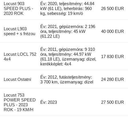
Locust 903
Év: 2020, teljesítmény: 44.84
SPEED PLUS -
kW (61 LE), teherbírás: 960
26 500 EUR
2020 ROK
kg, sebesség: 19 km/ó
Év: 2021, gépüzemóra: 2 196
Locust L903
óra, teljesítmény: 45 kW
40 000 EUR
speed + s frézou
(61.22 LE)
Év: 2011, gépüzemóra: 9 310
Locust LOCL 752
óra, teljesítmény: 44.97 kW
17 830 EUR
4x4
(61.18 LE), üzemanyag: dízel,
kerékképlet: 4x4
Év: 2012, futásteljesítmény:
Locust Ostatní
24 280 EUR
3 700 km, üzemanyag: dízel
Locust 753
POWER SPEED
Év: 2023
27 500 EUR
PLUS - 2023
ROK - 19 KM/H