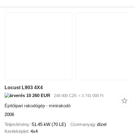
Locust L903 4X4
10 260 EUR
249 000 CZK
≈ 3 741 000 Ft
Építőipari rakodógép - minirakodó
2006
Teljesítmény
51.45 kW (70 LE)
Üzemanyag
dízel
Kerékképlet
4x4