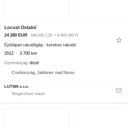
Locust Ostatní
24 280 EUR
589 000 CZK
≈ 8 849 000 Ft
Építőipari rakodógép - kerekes rakodó
2012
3 700 km
Üzemanyag
dízel
Csehország, Jablonec nad Nisou
LUTWA s.r.o.