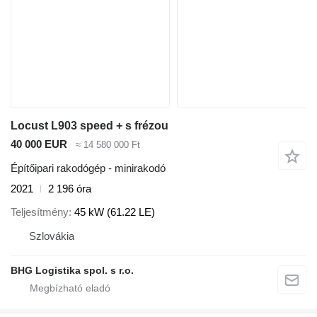
Locust L903 speed + s frézou
40 000 EUR
≈ 14 580 000 Ft
Építőipari rakodógép - minirakodó
2021
2 196 óra
Teljesítmény
45 kW (61.22 LE)
Szlovákia
BHG Logistika spol. s r.o.