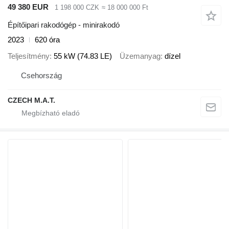
49 380 EUR
1 198 000 CZK
≈ 18 000 000 Ft
Építőipari rakodógép - minirakodó
2023
620 óra
Teljesítmény
55 kW (74.83 LE)
Üzemanyag
dízel
Csehország
CZECH M.A.T.