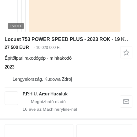
VIDEÓ
Locust 753 POWER SPEED PLUS - 2023 ROK - 19 KM/H
27 500 EUR
≈ 10 020 000 Ft
Építőipari rakodógép - minirakodó
2023
Lengyelország, Kudowa Zdrój
P.P.H.U. Artur Hucaluk
16
éve az Machineryline-nál