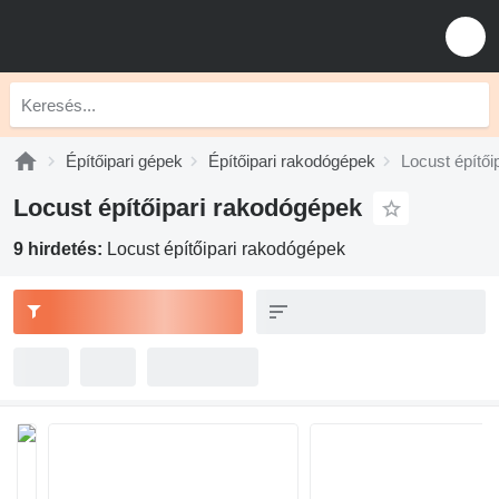
Építőipari gépek
Építőipari rakodógépek
Locust építői
Locust építőipari rakodógépek
9 hirdetés:
Locust építőipari rakodógépek