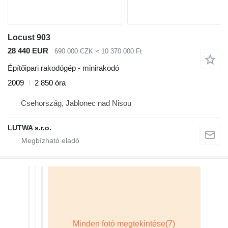
Locust 903
28 440 EUR
690 000 CZK
≈ 10 370 000 Ft
Építőipari rakodógép - minirakodó
2009
2 850 óra
Csehország, Jablonec nad Nisou
LUTWA s.r.o.