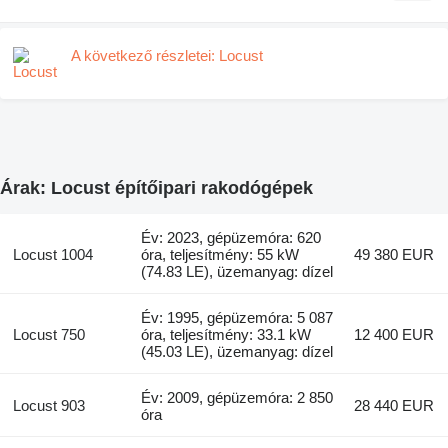
A következő részletei: Locust
Árak: Locust építőipari rakodógépek
Év: 2023, gépüzemóra: 620
Locust 1004
óra, teljesítmény: 55 kW
49 380 EUR
(74.83 LE), üzemanyag: dízel
Év: 1995, gépüzemóra: 5 087
Locust 750
óra, teljesítmény: 33.1 kW
12 400 EUR
(45.03 LE), üzemanyag: dízel
Év: 2009, gépüzemóra: 2 850
Locust 903
28 440 EUR
óra