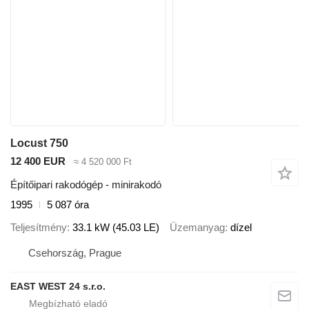
Locust 750
12 400 EUR
≈ 4 520 000 Ft
Építőipari rakodógép - minirakodó
1995
5 087 óra
Teljesítmény
33.1 kW (45.03 LE)
Üzemanyag
dízel
Csehország, Prague
EAST WEST 24 s.r.o.