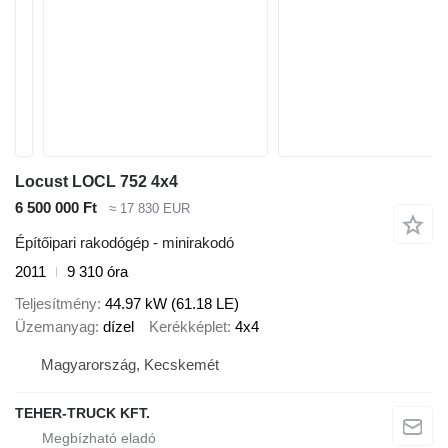
Locust LOCL 752 4x4
6 500 000 Ft
≈ 17 830 EUR
Építőipari rakodógép - minirakodó
2011
9 310 óra
Teljesítmény
44.97 kW (61.18 LE)
Üzemanyag
dízel
Kerékképlet
4x4
Magyarország, Kecskemét
TEHER-TRUCK KFT.