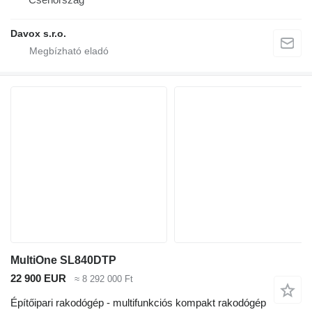
Davox s.r.o.
MultiOne SL840DTP
22 900 EUR
≈ 8 292 000 Ft
Építőipari rakodógép - multifunkciós kompakt rakodógép