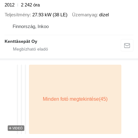
2012
2 242 óra
Teljesítmény
27.93 kW (38 LE)
Üzemanyag
dízel
Finnország, Inkoo
Kenttäsepät Oy
VIDEÓ