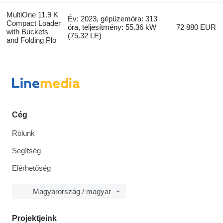
MultiOne 11.9 K
Év: 2023, gépüzemóra: 313
Compact Loader
óra, teljesítmény: 55.36 kW
72 880 EUR
with Buckets
(75.32 LE)
and Folding Plo
Cég
Rólunk
Segítség
Elérhetőség
Magyarország / magyar
Projektjeink