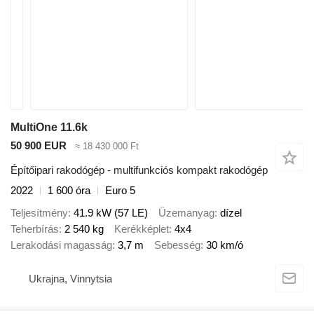
MultiOne 11.6k
50 900 EUR
≈ 18 430 000 Ft
Építőipari rakodógép - multifunkciós kompakt rakodógép
2022
1 600 óra
Euro 5
Teljesítmény
41.9 kW (57 LE)
Üzemanyag
dízel
Teherbírás
2 540 kg
Kerékképlet
4x4
Lerakodási magasság
3,7 m
Sebesség
30 km/ó
Ukrajna, Vinnytsia