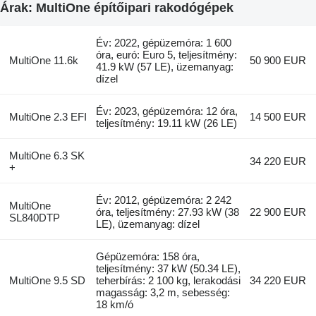
Árak: MultiOne építőipari rakodógépek
Év: 2022, gépüzemóra: 1 600
óra, euró: Euro 5, teljesítmény:
MultiOne 11.6k
50 900 EUR
41.9 kW (57 LE), üzemanyag:
dízel
Év: 2023, gépüzemóra: 12 óra,
MultiOne 2.3 EFI
14 500 EUR
teljesítmény: 19.11 kW (26 LE)
MultiOne 6.3 SK
34 220 EUR
+
Év: 2012, gépüzemóra: 2 242
MultiOne
óra, teljesítmény: 27.93 kW (38
22 900 EUR
SL840DTP
LE), üzemanyag: dízel
Gépüzemóra: 158 óra,
teljesítmény: 37 kW (50.34 LE),
MultiOne 9.5 SD
teherbírás: 2 100 kg, lerakodási
34 220 EUR
magasság: 3,2 m, sebesség:
18 km/ó