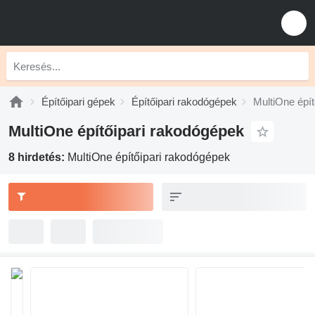
Építőipari gépek
Építőipari rakodógépek
MultiOne épí
MultiOne építőipari rakodógépek
8 hirdetés:
MultiOne építőipari rakodógépek