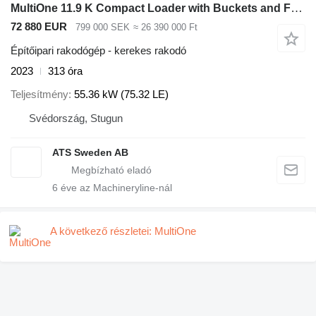
MultiOne 11.9 K Compact Loader with Buckets and Folding Plo
72 880 EUR
799 000 SEK
≈ 26 390 000 Ft
Építőipari rakodógép - kerekes rakodó
2023
313 óra
Teljesítmény
55.36 kW (75.32 LE)
Svédország, Stugun
ATS Sweden AB
6
éve az Machineryline-nál
A következő részletei: MultiOne