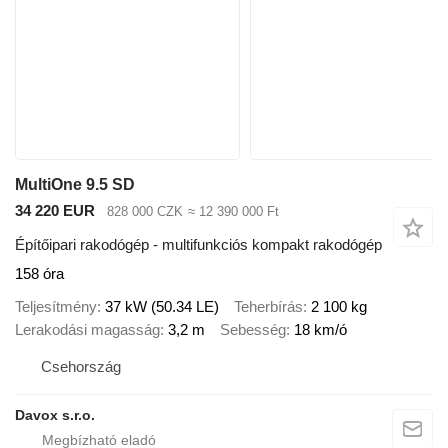
MultiOne 9.5 SD
34 220 EUR
828 000 CZK
≈ 12 390 000 Ft
Építőipari rakodógép - multifunkciós kompakt rakodógép
158 óra
Teljesítmény
37 kW (50.34 LE)
Teherbírás
2 100 kg
Lerakodási magasság
3,2 m
Sebesség
18 km/ó
Csehország
Davox s.r.o.