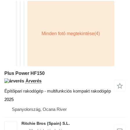
Plus Power HF150
Árverés
Építőipari rakodógép - multifunkciós kompakt rakodógép
2025
Spanyolország, Ocana River
Ritchie Bros (Spain) S.L.