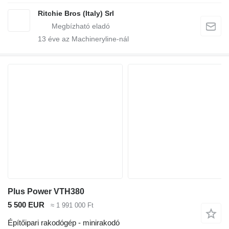
Ritchie Bros (Italy) Srl
13
éve az Machineryline-nál
Plus Power VTH380
5 500 EUR
≈ 1 991 000 Ft
Építőipari rakodógép - minirakodó