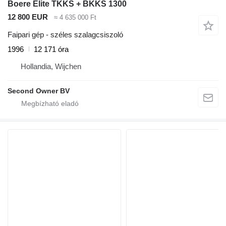
Boere Elite TKKS + BKKS 1300
12 800 EUR
≈ 4 635 000 Ft
Faipari gép - széles szalagcsiszoló
1996
12 171 óra
Hollandia, Wijchen
Second Owner BV