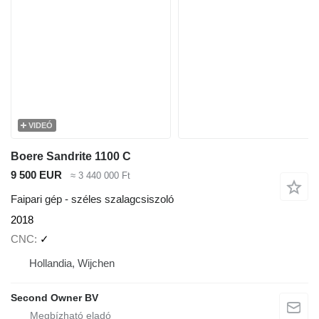
VIDEÓ
Boere Sandrite 1100 C
9 500 EUR
≈ 3 440 000 Ft
Faipari gép - széles szalagcsiszoló
2018
CNC
✓
Hollandia, Wijchen
Second Owner BV