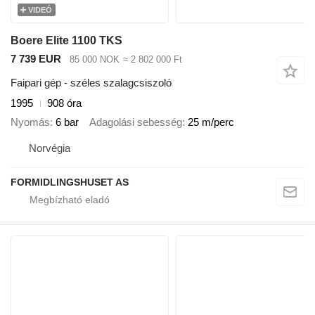
VIDEÓ
Boere Elite 1100 TKS
7 739 EUR
85 000 NOK
≈ 2 802 000 Ft
Faipari gép - széles szalagcsiszoló
1995
908 óra
Nyomás
6 bar
Adagolási sebesség
25 m/perc
Norvégia
FORMIDLINGSHUSET AS