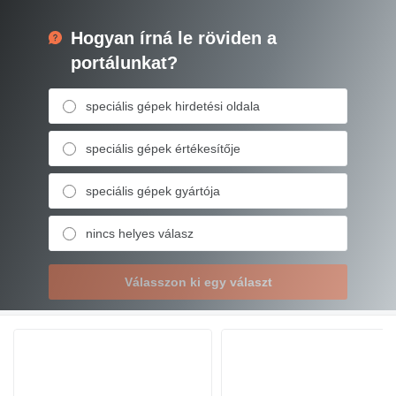
Hogyan írná le röviden a
portálunkat?
speciális gépek hirdetési oldala
speciális gépek értékesítője
speciális gépek gyártója
nincs helyes válasz
Válasszon ki egy választ