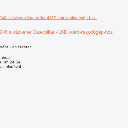
46 alvázkeret Caterpillar 416D kotró-rakodógép-hoz
rész - alvázkeret
uahua
e Km 24 Sa
 az eladóval