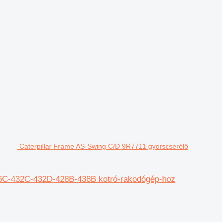
Caterpillar Frame AS-Swing C/D 9R7711 gyorscserélő
416C-432C-432D-428B-438B kotró-rakodógép-hoz