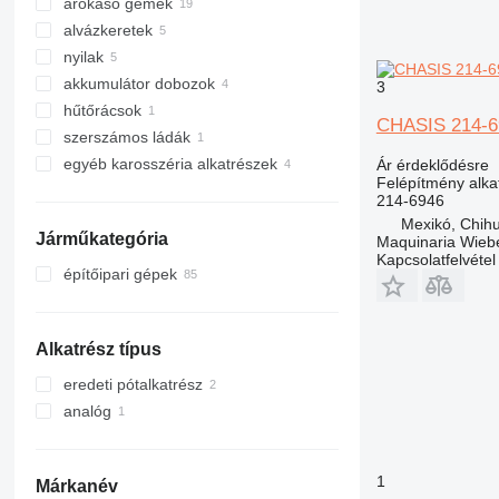
árokásó gémek
alvázkeretek
nyilak
akkumulátor dobozok
3
hűtőrácsok
CHASIS 214-69
szerszámos ládák
egyéb karosszéria alkatrészek
Ár érdeklődésre
Felépítmény alkat
214-6946
Mexikó, Chih
Járműkategória
Maquinaria Wieb
Kapcsolatfelvétel
építőipari gépek
kotrógépek
kotró-rakodógépek
Alkatrész típus
eredeti pótalkatrész
analóg
1
Márkanév