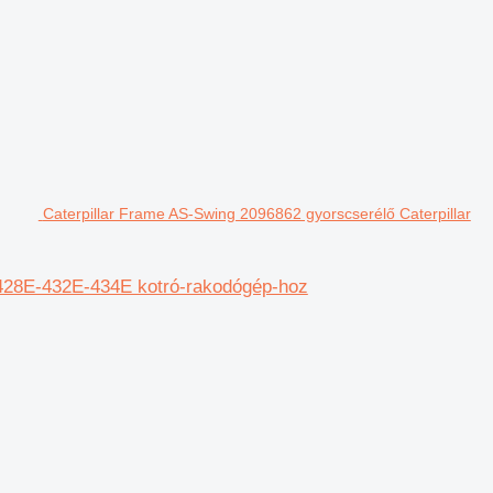
Caterpillar Frame AS-Swing 2096862 gyorscserélő Caterpillar
-428E-432E-434E kotró-rakodógép-hoz