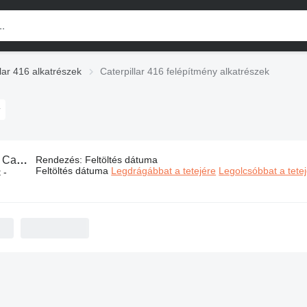
llar 416 alkatrészek
Caterpillar 416 felépítmény alkatrészek
:
Caterpillar 416 felépítmény alkatrészek
Rendezés
:
Feltöltés dátuma
Feltöltés dátuma
Legdrágábbat a tetejére
Legolcsóbbat a tete
 -