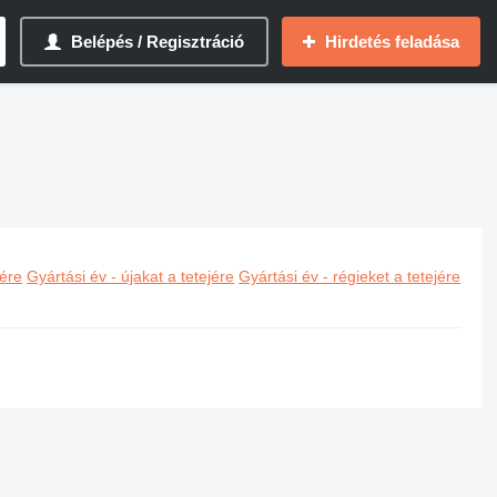
Belépés / Regisztráció
Hirdetés feladása
jére
Gyártási év - újakat a tetejére
Gyártási év - régieket a tetejére