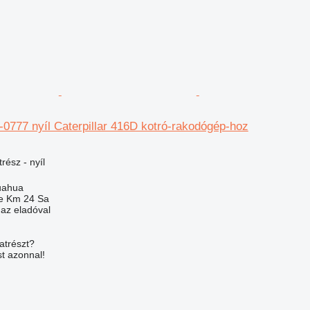
0-0777 nyíl Caterpillar 416D kotró-rakodógép-hoz
rész - nyíl
uahua
e Km 24 Sa
 az eladóval
atrészt?
t azonnal!