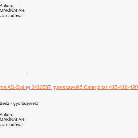
 Ankara
MAKİNALARI
 az eladóval
rame AS-Swing 3410597 gyorscserélő Caterpillar 415-416-42
trész - gyorscserélő
 Ankara
MAKİNALARI
 az eladóval