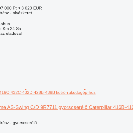
97 000 Ft
≈ 3 029 EUR
rész - alvázkeret
uahua
e Km 24 Sa
 az eladóval
B-416C-432C-432D-428B-438B kotró-rakodógép-hoz
rame AS-Swing C/D 9R7711 gyorscserélő Caterpillar 416B-
trész - gyorscserélő