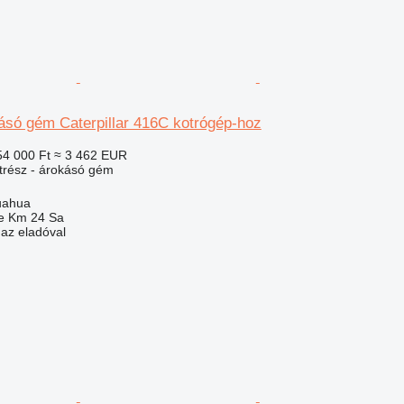
ásó gém Caterpillar 416C kotrógép-hoz
54 000 Ft
≈ 3 462 EUR
trész - árokásó gém
uahua
e Km 24 Sa
 az eladóval