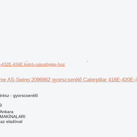
432E-434E kotró-rakodógép-hoz
rame AS-Swing 2096862 gyorscserélő Caterpillar 416E-420E
trész - gyorscserélő
9
 Ankara
MAKİNALARI
 az eladóval