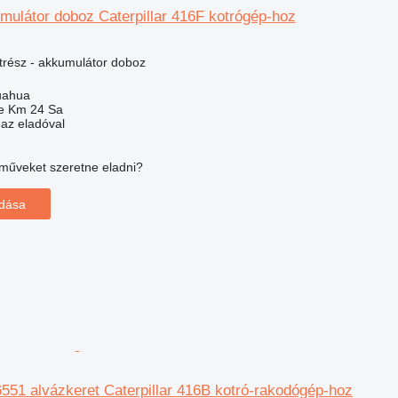
mulátor doboz Caterpillar 416F kotrógép-hoz
trész - akkumulátor doboz
uahua
e Km 24 Sa
 az eladóval
műveket szeretne eladni?
adása
-6551 alvázkeret Caterpillar 416B kotró-rakodógép-hoz