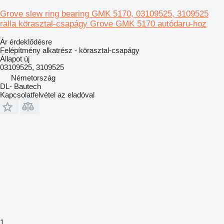
Grove slew ring bearing GMK 5170, 03109525, 3109525
ralla körasztal-csapágy Grove GMK 5170 autódaru-hoz
Ár érdeklődésre
Felépítmény alkatrész - körasztal-csapágy
Állapot
új
03109525, 3109525
Németország
DL- Bautech
Kapcsolatfelvétel az eladóval
1