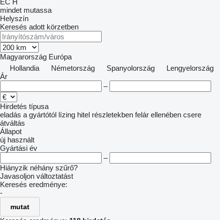
EC
H
mindet mutassa
Helyszín
Keresés adott körzetben
Magyarország
Európa
Hollandia
Németország
Spanyolország
Lengyelország
Ár
–
Hirdetés típusa
eladás
a gyártótól
lízing
hitel
részletekben
felár ellenében csere
átváltás
Állapot
új
használt
Gyártási év
–
Hiányzik néhány szűrő?
Javasoljon változtatást
Keresés eredménye:
-
mutat