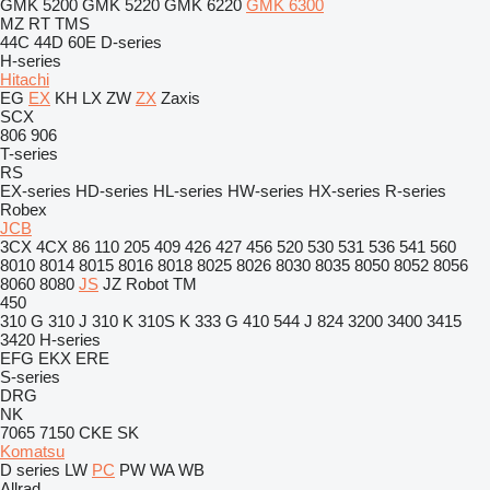
GMK 5200
GMK 5220
GMK 6220
GMK 6300
MZ
RT
TMS
44C
44D
60E
D-series
H-series
Hitachi
EG
EX
KH
LX
ZW
ZX
Zaxis
SCX
806
906
T-series
RS
EX-series
HD-series
HL-series
HW-series
HX-series
R-series
Robex
JCB
3CX
4CX
86
110
205
409
426
427
456
520
530
531
536
541
560
8010
8014
8015
8016
8018
8025
8026
8030
8035
8050
8052
8056
8060
8080
JS
JZ
Robot
TM
450
310 G
310 J
310 K
310S K
333 G
410
544 J
824
3200
3400
3415
3420
H-series
EFG
EKX
ERE
S-series
DRG
NK
7065
7150
CKE
SK
Komatsu
D series
LW
PC
PW
WA
WB
Allrad