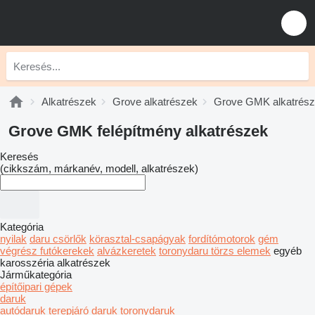
Alkatrészek
Grove alkatrészek
Grove GMK alkatrés
Grove GMK felépítmény alkatrészek
Keresés
(cikkszám, márkanév, modell, alkatrészek)
Kategória
nyilak
daru csörlők
körasztal-csapágyak
fordítómotorok
gém
végrész futókerekek
alvázkeretek
toronydaru törzs elemek
egyéb
karosszéria alkatrészek
Járműkategória
építőipari gépek
daruk
autódaruk
terepjáró daruk
toronydaruk