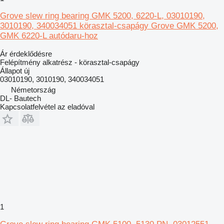
Grove slew ring bearing GMK 5200, 6220-L, 03010190,
3010190, 340034051 körasztal-csapágy Grove GMK 5200,
GMK 6220-L autódaru-hoz
Ár érdeklődésre
Felépítmény alkatrész - körasztal-csapágy
Állapot
új
03010190, 3010190, 340034051
Németország
DL- Bautech
Kapcsolatfelvétel az eladóval
1