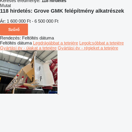
Keresés eredménye:
118 hirdetés
Mutat
118 hirdetés:
Grove GMK felépítmény alkatrészek
Ár:
1 600 000 Ft - 6 500 000 Ft
Szűrő
Rendezés
:
Feltöltés dátuma
Feltöltés dátuma
Legdrágábbat a tetejére
Legolcsóbbat a tetejére
Gyártási év - újakat a tetejére
Gyártási év - régieket a tetejére