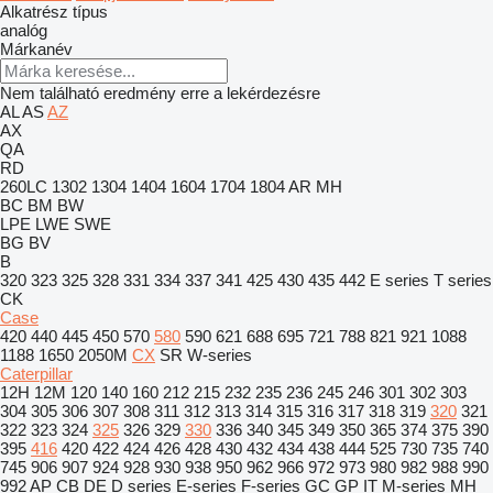
Alkatrész típus
analóg
Márkanév
Nem található eredmény erre a lekérdezésre
AL
AS
AZ
AX
QA
RD
260LC
1302
1304
1404
1604
1704
1804
AR
MH
BC
BM
BW
LPE
LWE
SWE
BG
BV
B
320
323
325
328
331
334
337
341
425
430
435
442
E series
T series
CK
Case
420
440
445
450
570
580
590
621
688
695
721
788
821
921
1088
1188
1650
2050M
CX
SR
W-series
Caterpillar
12H
12M
120
140
160
212
215
232
235
236
245
246
301
302
303
304
305
306
307
308
311
312
313
314
315
316
317
318
319
320
321
322
323
324
325
326
329
330
336
340
345
349
350
365
374
375
390
395
416
420
422
424
426
428
430
432
434
438
444
525
730
735
740
745
906
907
924
928
930
938
950
962
966
972
973
980
982
988
990
992
AP
CB
DE
D series
E-series
F-series
GC
GP
IT
M-series
MH