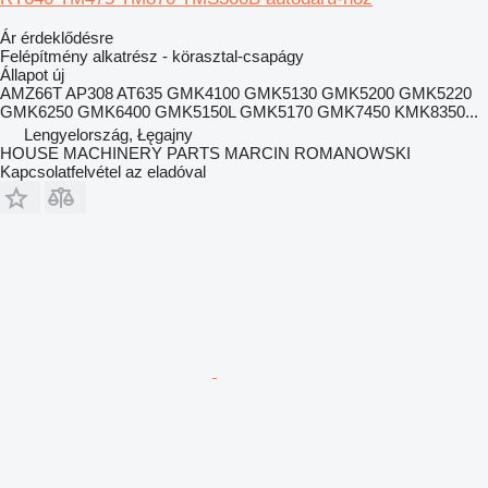
Ár érdeklődésre
Felépítmény alkatrész - körasztal-csapágy
Állapot
új
AMZ66T AP308 AT635 GMK4100 GMK5130 GMK5200 GMK5220
GMK6250 GMK6400 GMK5150L GMK5170 GMK7450 KMK8350...
Lengyelország, Łęgajny
HOUSE MACHINERY PARTS MARCIN ROMANOWSKI
Kapcsolatfelvétel az eladóval