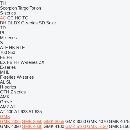
TH
Scorpion
Targo
Torion
S-series
AC
CC
HC
TC
DH
DL
DX
G-series
SD
Solar
TD
PL
M-series
S
ATF
HK
RTF
760
860
FE
FR
EX
FB
FH
W-series
ZX
E-series
MHL
F-series
W-series
AL
SL
H-series
GTH
Z series
AMK
Grove
AMZ
AT
AT 400
AT 633
AT 635
GMK
GMK 2035
GMK 3050
GMK 3055
GMK 3060
GMK 4070
GMK 4075
GMK 4080
GMK 4090
GMK 4100
GMK 5100
GMK 5130
GMK 5150