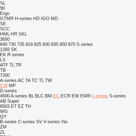
SL
90
Ergo
GTMR
H-series
HD
IGO
MD
SE
SCC
HML
HR
SKL
3650
640
730
735
818
825
830
835
850
870
S series
1265
SK
EK
R-series
LS
ATF
TL
TR
TB
7200
A-series
AC
TA
TC
TL
TW
CW
MP
D-series
4500
A-series
BL
BLC
BM
EC
ECR
EW
EWR
L-series
S-series
AB
Super
6503
ET
EZ
TH
WG
QY
B-series
C-series
SV
V-series
Vio
ZM
ZL