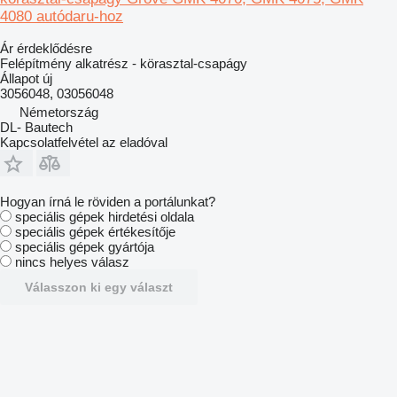
4080 autódaru-hoz
Ár érdeklődésre
Felépítmény alkatrész - körasztal-csapágy
Állapot
új
3056048, 03056048
Németország
DL- Bautech
Kapcsolatfelvétel az eladóval
Hogyan írná le röviden a portálunkat?
speciális gépek hirdetési oldala
speciális gépek értékesítője
speciális gépek gyártója
nincs helyes válasz
Válasszon ki egy választ