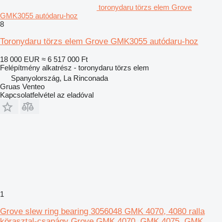
toronydaru törzs elem Grove
GMK3055 autódaru-hoz
8
Toronydaru törzs elem Grove GMK3055 autódaru-hoz
18 000 EUR
≈ 6 517 000 Ft
Felépítmény alkatrész - toronydaru törzs elem
Spanyolország, La Rinconada
Gruas Venteo
Kapcsolatfelvétel az eladóval
1
Grove slew ring bearing 3056048 GMK 4070, 4080 ralla
körasztal-csapágy Grove GMK 4070, GMK 4075, GMK