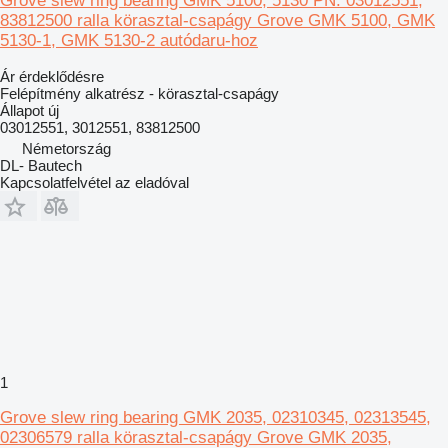
Grove slew ring bearing GMK 5100, 5130 PN. 03012551,
83812500 ralla körasztal-csapágy Grove GMK 5100, GMK
5130-1, GMK 5130-2 autódaru-hoz
Ár érdeklődésre
Felépítmény alkatrész - körasztal-csapágy
Állapot
új
03012551, 3012551, 83812500
Németország
DL- Bautech
Kapcsolatfelvétel az eladóval
1
Grove slew ring bearing GMK 2035, 02310345, 02313545,
02306579 ralla körasztal-csapágy Grove GMK 2035,