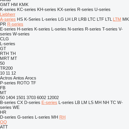
GMT
HM
KMK
K-series
KC-series
KH-series
KX-series
R-series
U-series
Liebherr
A-series
HS
K-Series
L-series
LG
LH
LR
LRB
LTC
LTF
LTL
LTM
MK
PR
R-series
E-series
H-series
K-series
L-series
N-series
R-series
T-series
V-
series
W-series
CLG
L-series
GT
RTH
TH
MRT
MT
50
TR200
10
11
12
Actros
Antos
Arocs
P-series
ROTO
TF
FB
MT
50
1404
1501
3703
6002
12002
B-series
CX
D-series
E-series
L-series
LB
LM
LS
MH
NH
TC
W-
series
WE
HR
D-series
G-series
L-series
MH
RH
OQ
ATT