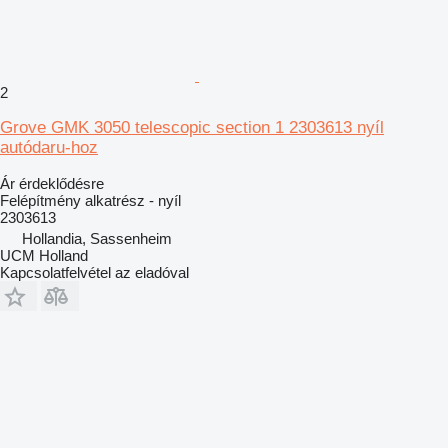
2
Grove GMK 3050 telescopic section 1 2303613 nyíl
autódaru-hoz
Ár érdeklődésre
Felépítmény alkatrész - nyíl
2303613
Hollandia, Sassenheim
UCM Holland
Kapcsolatfelvétel az eladóval