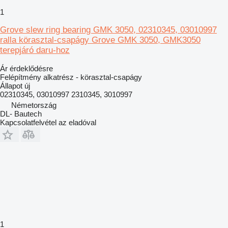
1
Grove slew ring bearing GMK 3050, 02310345, 03010997
ralla körasztal-csapágy Grove GMK 3050, GMK3050
terepjáró daru-hoz
Ár érdeklődésre
Felépítmény alkatrész - körasztal-csapágy
Állapot
új
02310345, 03010997 2310345, 3010997
Németország
DL- Bautech
Kapcsolatfelvétel az eladóval
1