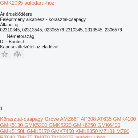
GMK2035 autódaru-hoz
Ár érdeklődésre
Felépítmény alkatrész - körasztal-csapágy
Állapot
új
02310345, 02313545, 02306579 2310345, 2313545, 2306579
Németország
DL- Bautech
Kapcsolatfelvétel az eladóval
1
Körasztal-csapágy Grove AMZ66T AP308 AT635 GMK4100
GMK5130 GMK5200 GMK5220 GMK6250 GMK6400
GMK5150L GMK5170 GMK7450 KMK8350 MZ131 MZ90
RT640 TM475 TM870 TMS300B autódaru-hoz