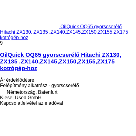
OilQuick OQ65 gyorscserélő
Hitachi ZX130, ZX135 ,ZX140,ZX145,ZX150,ZX155,ZX175
kotrógép-hoz
9
OilQuick OQ65 gyorscserélő Hitachi ZX130,
ZX135 ,ZX140,ZX145,ZX150,ZX155,ZX175
kotrógép-hoz
Ár érdeklődésre
Felépítmény alkatrész - gyorscserélő
Németország, Baienfurt
Kiesel Used GmbH
Kapcsolatfelvétel az eladóval