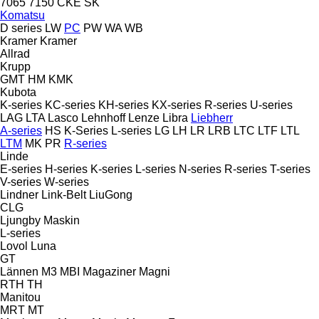
7065
7150
CKE
SK
Komatsu
D series
LW
PC
PW
WA
WB
Kramer
Kramer
Allrad
Krupp
GMT
HM
KMK
Kubota
K-series
KC-series
KH-series
KX-series
R-series
U-series
LAG
LTA
Lasco
Lehnhoff
Lenze
Libra
Liebherr
A-series
HS
K-Series
L-series
LG
LH
LR
LRB
LTC
LTF
LTL
LTM
MK
PR
R-series
Linde
E-series
H-series
K-series
L-series
N-series
R-series
T-series
V-series
W-series
Lindner
Link-Belt
LiuGong
CLG
Ljungby Maskin
L-series
Lovol
Luna
GT
Lännen
M3
MBI
Magaziner
Magni
RTH
TH
Manitou
MRT
MT