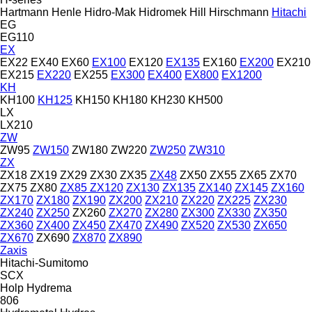
Hartmann
Henle
Hidro-Mak
Hidromek
Hill
Hirschmann
Hitachi
EG
EG110
EX
EX22
EX40
EX60
EX100
EX120
EX135
EX160
EX200
EX210
EX215
EX220
EX255
EX300
EX400
EX800
EX1200
KH
KH100
KH125
KH150
KH180
KH230
KH500
LX
LX210
ZW
ZW95
ZW150
ZW180
ZW220
ZW250
ZW310
ZX
ZX18
ZX19
ZX29
ZX30
ZX35
ZX48
ZX50
ZX55
ZX65
ZX70
ZX75
ZX80
ZX85
ZX120
ZX130
ZX135
ZX140
ZX145
ZX160
ZX170
ZX180
ZX190
ZX200
ZX210
ZX220
ZX225
ZX230
ZX240
ZX250
ZX260
ZX270
ZX280
ZX300
ZX330
ZX350
ZX360
ZX400
ZX450
ZX470
ZX490
ZX520
ZX530
ZX650
ZX670
ZX690
ZX870
ZX890
Zaxis
Hitachi-Sumitomo
SCX
Holp
Hydrema
806