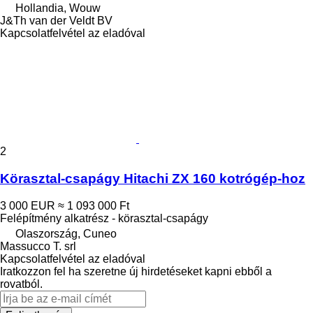
Hollandia, Wouw
J&Th van der Veldt BV
Kapcsolatfelvétel az eladóval
2
Körasztal-csapágy Hitachi ZX 160 kotrógép-hoz
3 000 EUR
≈ 1 093 000 Ft
Felépítmény alkatrész - körasztal-csapágy
Olaszország, Cuneo
Massucco T. srl
Kapcsolatfelvétel az eladóval
Iratkozzon fel ha szeretne új hirdetéseket kapni ebből a
rovatból.