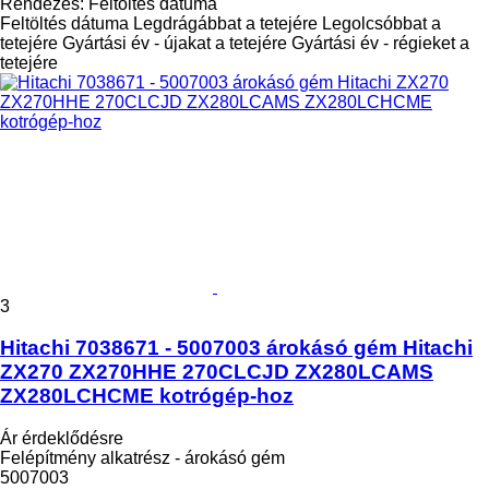
Rendezés
:
Feltöltés dátuma
Feltöltés dátuma
Legdrágábbat a tetejére
Legolcsóbbat a
tetejére
Gyártási év - újakat a tetejére
Gyártási év - régieket a
tetejére
3
Hitachi 7038671 - 5007003 árokásó gém Hitachi
ZX270 ZX270HHE 270CLCJD ZX280LCAMS
ZX280LCHCME kotrógép-hoz
Ár érdeklődésre
Felépítmény alkatrész - árokásó gém
5007003