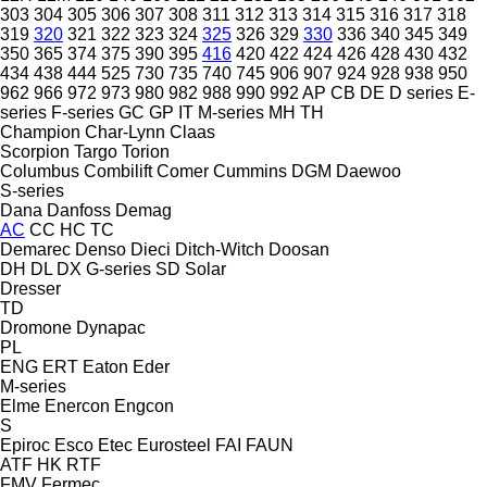
303
304
305
306
307
308
311
312
313
314
315
316
317
318
319
320
321
322
323
324
325
326
329
330
336
340
345
349
350
365
374
375
390
395
416
420
422
424
426
428
430
432
434
438
444
525
730
735
740
745
906
907
924
928
938
950
962
966
972
973
980
982
988
990
992
AP
CB
DE
D series
E-
series
F-series
GC
GP
IT
M-series
MH
TH
Champion
Char-Lynn
Claas
Scorpion
Targo
Torion
Columbus
Combilift
Comer
Cummins
DGM
Daewoo
S-series
Dana
Danfoss
Demag
AC
CC
HC
TC
Demarec
Denso
Dieci
Ditch-Witch
Doosan
DH
DL
DX
G-series
SD
Solar
Dresser
TD
Dromone
Dynapac
PL
ENG
ERT
Eaton
Eder
M-series
Elme
Enercon
Engcon
S
Epiroc
Esco
Etec
Eurosteel
FAI
FAUN
ATF
HK
RTF
FMV
Fermec