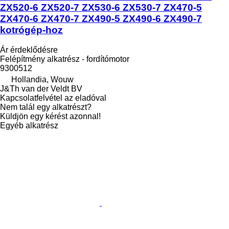
ZX520-6 ZX520-7 ZX530-6 ZX530-7 ZX470-5
ZX470-6 ZX470-7 ZX490-5 ZX490-6 ZX490-7
kotrógép-hoz
Ár érdeklődésre
Felépítmény alkatrész - fordítómotor
9300512
Hollandia, Wouw
J&Th van der Veldt BV
Kapcsolatfelvétel az eladóval
Nem talál egy alkatrészt?
Küldjön egy kérést azonnal!
Egyéb alkatrész