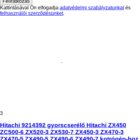
Feliratkozás
Kattintásával Ön elfogadja
adatvédelmi szabályzatunkat
és
felhasználói szerződésünket
.
3
Hitachi 9214392 gyorscserélő Hitachi ZX450
ZC500-6 ZX520-3 ZX530-7 ZX450-3 ZX470-3
ZX470-5 ZX490-5 ZX490-6 ZX490-7 kotrógép-hoz