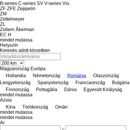
B-series
C-series
SV
V-series
Vio
ZF
ZFE
Zeppelin
ZM
Zettelmeyer
ZL
Zollern
Åkerman
EC
H
mindet mutassa
Helyszín
Keresés adott körzetben
Magyarország
Európa
Hollandia
Németország
Románia
Olaszország
Lengyelország
Spanyolország
Franciaország
Bulgária
Finnország
Portugália
Dánia
Egyesült Királyság
mindet mutassa
Ázsia
Kína
Törökország
Omán
mindet mutassa
mindet mutassa
Ár
–