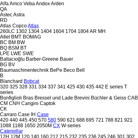
Alfa
Amco Veba
Andox
Arden
QA
Astec
Astra
RD
Atlas Copco
Atlas
260LC
1302
1304
1404
1604
1704
1804
AR
MH
Atlet
BMT
BOMAG
BC
BM
BW
BQ
BSM
BT
LPE
LWE
SWE
Baltacıoğlu
Barber-Greene
Bauer
BG
BV
Baumaschinentechnik
BePe
Beco
Bell
B
Blanchard
Bobcat
320
325
328
331
334
337
341
425
430
435
442
E series
T
series
Bonfiglioli
Bras
Bressel und Lade
Brevini
Büchler & Geiss
CAB
CM
CNH
Cangini
Captok
CK
Carraro
Case IH
Case
420
440
445
450
570
580
590
621
688
695
721
788
821
921
1088
1188
1650
2050M
CX
W-series
Caterpillar
12H
12M
120
140
160
212
215
232
235
236
245
246
301
302