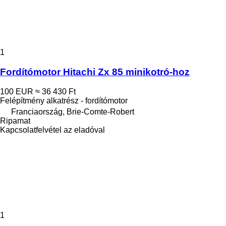
1
Fordítómotor Hitachi Zx 85 minikotró-hoz
100 EUR
≈ 36 430 Ft
Felépítmény alkatrész - fordítómotor
Franciaország, Brie-Comte-Robert
Ripamat
Kapcsolatfelvétel az eladóval
1