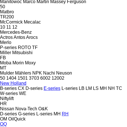
Manitowoc
Marco
Martin
Massey Ferguson
50
Matbro
TR200
McCormick
Mecalac
10
11
12
Mercedes-Benz
Actros
Antos
Arocs
Merlo
P-series
ROTO
TF
Miller
Mitsubishi
FB
Moba
Morin
Moxy
MT
Mulder
Mählers
NPK
Nachi
Neuson
50
1404
1501
3703
6002
12002
New Holland
B-series
CX
D-series
E-series
L-series
LB
LM
LS
MH
NH
TC
W-series
WE
Niftylift
HR
Nissan
Nova-Tech
O&K
D-series
G-series
L-series
MH
RH
OM
OilQuick
OQ