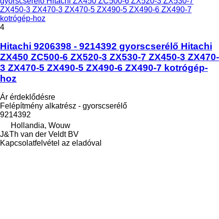
gyorscserélő Hitachi ZX450 ZC500-6 ZX520-3 ZX530-7
ZX450-3 ZX470-3 ZX470-5 ZX490-5 ZX490-6 ZX490-7
kotrógép-hoz
4
Hitachi 9206398 - 9214392 gyorscserélő Hitachi
ZX450 ZC500-6 ZX520-3 ZX530-7 ZX450-3 ZX470-
3 ZX470-5 ZX490-5 ZX490-6 ZX490-7 kotrógép-
hoz
Ár érdeklődésre
Felépítmény alkatrész - gyorscserélő
9214392
Hollandia, Wouw
J&Th van der Veldt BV
Kapcsolatfelvétel az eladóval