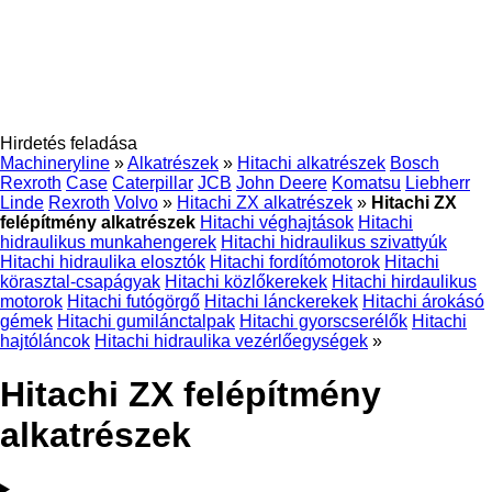
Hirdetés feladása
Machineryline
»
Alkatrészek
»
Hitachi alkatrészek
Bosch
Rexroth
Case
Caterpillar
JCB
John Deere
Komatsu
Liebherr
Linde
Rexroth
Volvo
»
Hitachi ZX alkatrészek
»
Hitachi ZX
felépítmény alkatrészek
Hitachi véghajtások
Hitachi
hidraulikus munkahengerek
Hitachi hidraulikus szivattyúk
Hitachi hidraulika elosztók
Hitachi fordítómotorok
Hitachi
körasztal-csapágyak
Hitachi közlőkerekek
Hitachi hirdaulikus
motorok
Hitachi futógörgő
Hitachi lánckerekek
Hitachi árokásó
gémek
Hitachi gumilánctalpak
Hitachi gyorscserélők
Hitachi
hajtóláncok
Hitachi hidraulika vezérlőegységek
»
Hitachi ZX felépítmény
alkatrészek