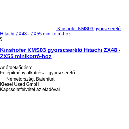
Kinshofer KMS03 gyorscserélő
Hitachi ZX48 - ZX55 minikotró-hoz
9
Kinshofer KMS03 gyorscserélő Hitachi ZX48 -
ZX55 minikotró-hoz
Ár érdeklődésre
Felépítmény alkatrész - gyorscserélő
Németország, Baienfurt
Kiesel Used GmbH
Kapcsolatfelvétel az eladóval