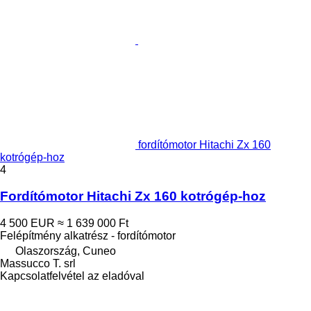
fordítómotor Hitachi Zx 160
kotrógép-hoz
4
Fordítómotor Hitachi Zx 160 kotrógép-hoz
4 500 EUR
≈ 1 639 000 Ft
Felépítmény alkatrész - fordítómotor
Olaszország, Cuneo
Massucco T. srl
Kapcsolatfelvétel az eladóval