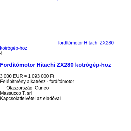
fordítómotor Hitachi ZX280
kotrógép-hoz
4
Fordítómotor Hitachi ZX280 kotrógép-hoz
3 000 EUR
≈ 1 093 000 Ft
Felépítmény alkatrész - fordítómotor
Olaszország, Cuneo
Massucco T. srl
Kapcsolatfelvétel az eladóval