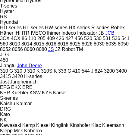
Hydrometal
Hydros
T-series
Hyster
RS
Hyundai
HD-series
HL-series
HW-series
HX-series
R-series
Robex
Häner
IHI
ITR
IVECO
Ihimer
Indeco
Indexator
JB
JCB
3CX
4CX
86
110
205
409
426
427
456
520
530
531
536
541
560
8010
8014
8015
8016
8018
8025
8026
8030
8035
8050
8052
8056
8060
8080
JS
JZ
Robot
TM
JLG
450
Jiangtu
John Deere
310 G
310 J
310 K
310S K
333 G
410
544 J
824
3200
3400
3415
3420
H-series
Jost
Jungheinrich
EFG
EKX
ERE
KSR Kuebler
KSW
KYB
Kaiser
S-series
Kaishu
Kalmar
DRG
Kato
NK
Kawasaki
Kemp
Kiesel
Kinglink
Kinshofer
Klac
Kleemann
Klepp Mek
Kobelco