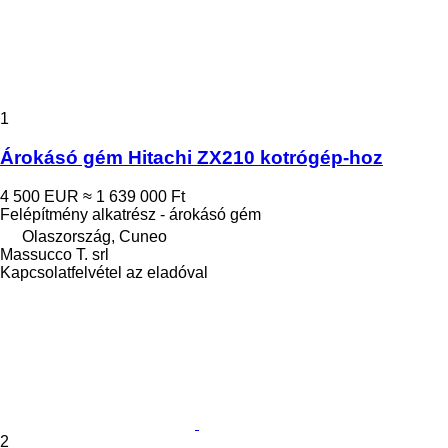
1
Árokásó gém Hitachi ZX210 kotrógép-hoz
4 500 EUR
≈ 1 639 000 Ft
Felépítmény alkatrész - árokásó gém
Olaszország, Cuneo
Massucco T. srl
Kapcsolatfelvétel az eladóval
2