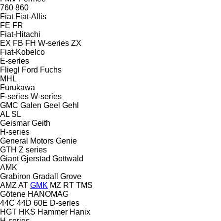
760
860
Fiat
Fiat-Allis
FE
FR
Fiat-Hitachi
EX
FB
FH
W-series
ZX
Fiat-Kobelco
E-series
Fliegl
Ford
Fuchs
MHL
Furukawa
F-series
W-series
GMC
Galen
Geel
Gehl
AL
SL
Geismar
Geith
H-series
General Motors
Genie
GTH
Z series
Giant
Gjerstad
Gottwald
AMK
Grabiron
Gradall
Grove
AMZ
AT
GMK
MZ
RT
TMS
Götene
HANOMAG
44C
44D
60E
D-series
HGT
HKS
Hammer
Hanix
H-series