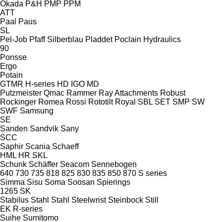
Okada
P&H
PMP
PPM
ATT
Paal
Paus
SL
Pel-Job
Pfaff Silberblau
Pladdet
Poclain Hydraulics
90
Ponsse
Ergo
Potain
GTMR
H-series
HD
IGO
MD
Putzmeister
Qmac
Rammer
Ray Attachments
Robust
Rockinger
Romea
Rossi
Rototilt
Royal
SBL
SET
SMP
SW
SWF
Samsung
SE
Sanden
Sandvik
Sany
SCC
Saphir
Scania
Schaeff
HML
HR
SKL
Schunk
Schäffer
Seacom
Sennebogen
640
730
735
818
825
830
835
850
870
S series
Simma
Sisu
Soma
Soosan
Spierings
1265
SK
Stabilus
Stahl
Stahl
Steelwrist
Steinbock
Still
EK
R-series
Suihe
Sumitomo