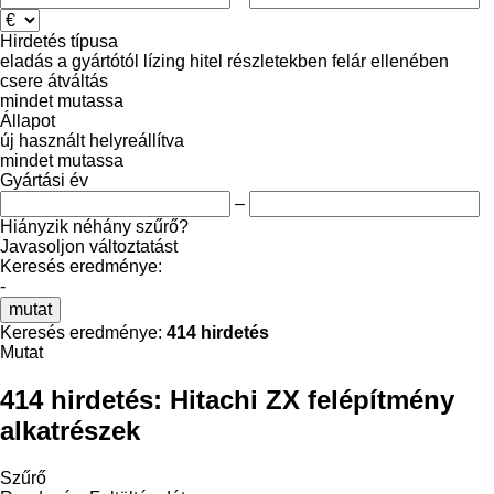
Hirdetés típusa
eladás
a gyártótól
lízing
hitel
részletekben
felár ellenében
csere
átváltás
mindet mutassa
Állapot
új
használt
helyreállítva
mindet mutassa
Gyártási év
–
Hiányzik néhány szűrő?
Javasoljon változtatást
Keresés eredménye:
-
mutat
Keresés eredménye:
414 hirdetés
Mutat
414 hirdetés:
Hitachi ZX felépítmény
alkatrészek
Szűrő