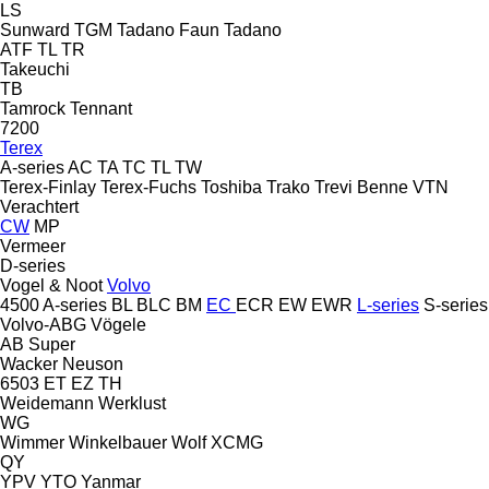
LS
Sunward
TGM
Tadano Faun
Tadano
ATF
TL
TR
Takeuchi
TB
Tamrock
Tennant
7200
Terex
A-series
AC
TA
TC
TL
TW
Terex-Finlay
Terex-Fuchs
Toshiba
Trako
Trevi Benne
VTN
Verachtert
CW
MP
Vermeer
D-series
Vogel & Noot
Volvo
4500
A-series
BL
BLC
BM
EC
ECR
EW
EWR
L-series
S-series
Volvo-ABG
Vögele
AB
Super
Wacker Neuson
6503
ET
EZ
TH
Weidemann
Werklust
WG
Wimmer
Winkelbauer
Wolf
XCMG
QY
YPV
YTO
Yanmar