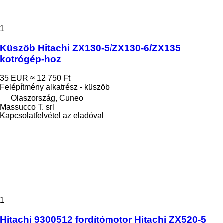
1
Küszöb Hitachi ZX130-5/ZX130-6/ZX135
kotrógép-hoz
35 EUR
≈ 12 750 Ft
Felépítmény alkatrész - küszöb
Olaszország, Cuneo
Massucco T. srl
Kapcsolatfelvétel az eladóval
1
Hitachi 9300512 fordítómotor Hitachi ZX520-5