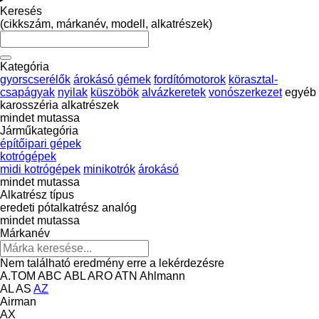
Keresés
(cikkszám, márkanév, modell, alkatrészek)
Kategória
gyorscserélők
árokásó gémek
fordítómotorok
körasztal-
csapágyak
nyilak
küszöbök
alvázkeretek
vonószerkezet
egyéb
karosszéria alkatrészek
mindet mutassa
Járműkategória
építőipari gépek
kotrógépek
midi kotrógépek
minikotrók
árokásó
mindet mutassa
Alkatrész típus
eredeti pótalkatrész
analóg
mindet mutassa
Márkanév
Nem található eredmény erre a lekérdezésre
A.TOM
ABC
ABL
ARO
ATN
Ahlmann
AL
AS
AZ
Airman
AX