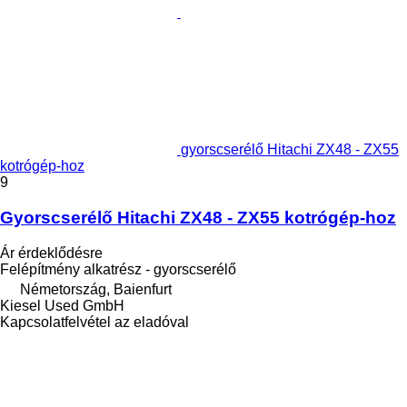
gyorscserélő Hitachi ZX48 - ZX55
kotrógép-hoz
9
Gyorscserélő Hitachi ZX48 - ZX55 kotrógép-hoz
Ár érdeklődésre
Felépítmény alkatrész - gyorscserélő
Németország, Baienfurt
Kiesel Used GmbH
Kapcsolatfelvétel az eladóval