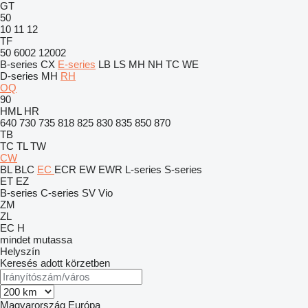
GT
50
10
11
12
TF
50
6002
12002
B-series
CX
E-series
LB
LS
MH
NH
TC
WE
D-series
MH
RH
OQ
90
HML
HR
640
730
735
818
825
830
835
850
870
TB
TC
TL
TW
CW
BL
BLC
EC
ECR
EW
EWR
L-series
S-series
ET
EZ
B-series
C-series
SV
Vio
ZM
ZL
EC
H
mindet mutassa
Helyszín
Keresés adott körzetben
Magyarország
Európa