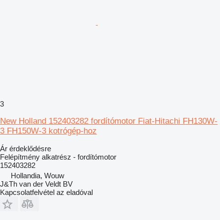
3
New Holland 152403282 fordítómotor Fiat-Hitachi FH130W-
3 FH150W-3 kotrógép-hoz
Ár érdeklődésre
Felépítmény alkatrész - fordítómotor
152403282
Hollandia, Wouw
J&Th van der Veldt BV
Kapcsolatfelvétel az eladóval