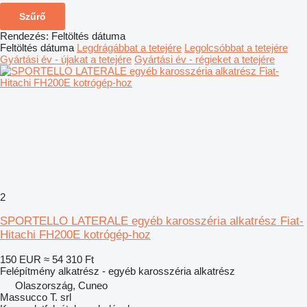
Szűrő
Rendezés
:
Feltöltés dátuma
Feltöltés dátuma
Legdrágábbat a tetejére
Legolcsóbbat a tetejére
Gyártási év - újakat a tetejére
Gyártási év - régieket a tetejére
2
SPORTELLO LATERALE egyéb karosszéria alkatrész Fiat-
Hitachi FH200E kotrógép-hoz
150 EUR
≈ 54 310 Ft
Felépítmény alkatrész - egyéb karosszéria alkatrész
Olaszország, Cuneo
Massucco T. srl