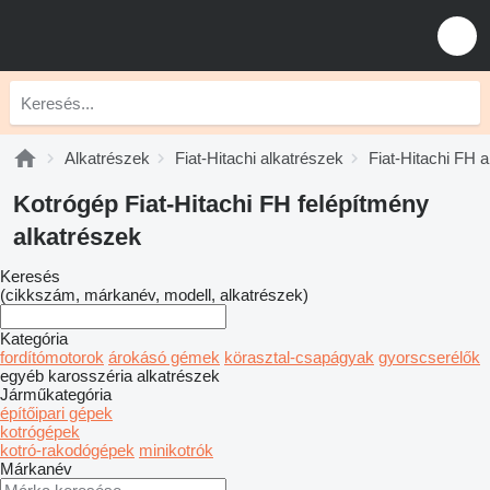
Alkatrészek
Fiat-Hitachi alkatrészek
Fiat-Hitachi FH 
Kotrógép Fiat-Hitachi FH felépítmény
alkatrészek
Keresés
(cikkszám, márkanév, modell, alkatrészek)
Kategória
fordítómotorok
árokásó gémek
körasztal-csapágyak
gyorscserélők
egyéb karosszéria alkatrészek
Járműkategória
építőipari gépek
kotrógépek
kotró-rakodógépek
minikotrók
Márkanév