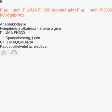
6
Fiat-Hitachi PLUMA FH330 árokásó gém Fiat-Hitachi FH330
kotrógép-hoz
Ár érdeklődésre
Felépítmény alkatrész - árokásó gém
PLUMA FH330
Spanyolország, León
CHR MAQUINARIA
Kapcsolatfelvétel az eladóval