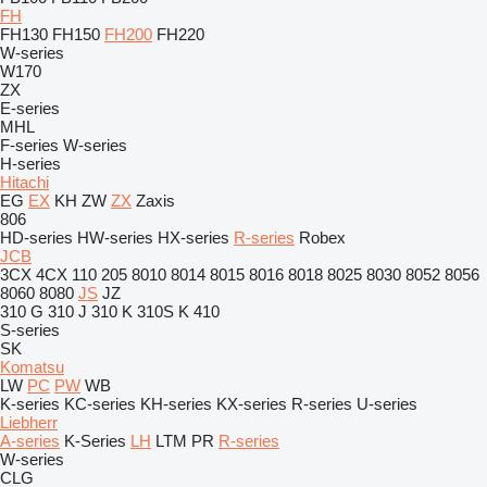
FH
FH130
FH150
FH200
FH220
W-series
W170
ZX
E-series
MHL
F-series
W-series
H-series
Hitachi
EG
EX
KH
ZW
ZX
Zaxis
806
HD-series
HW-series
HX-series
R-series
Robex
JCB
3CX
4CX
110
205
8010
8014
8015
8016
8018
8025
8030
8052
8056
8060
8080
JS
JZ
310 G
310 J
310 K
310S K
410
S-series
SK
Komatsu
LW
PC
PW
WB
K-series
KC-series
KH-series
KX-series
R-series
U-series
Liebherr
A-series
K-Series
LH
LTM
PR
R-series
W-series
CLG