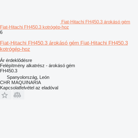
Fiat-Hitachi FH450.3 árokásó gém
Fiat-Hitachi FH450.3 kotrógép-hoz
6
Fiat-Hitachi FH450.3 árokásó gém Fiat-Hitachi FH450.3
kotrógép-hoz
Ár érdeklődésre
Felépítmény alkatrész - árokásó gém
FH450.3
Spanyolország, León
CHR MAQUINARIA
Kapcsolatfelvétel az eladóval