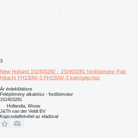
3
New Holland 152403282 - 152403281 fordítómotor Fiat-
Hitachi FH130W-3 FH150W-3 kotrógép-hoz
Ár érdeklődésre
Felépítmény alkatrész - fordítómotor
152403281
Hollandia, Wouw
J&Th van der Veldt BV
Kapcsolatfelvétel az eladóval