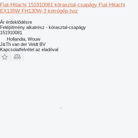
Fiat-Hitachi 151910081 körasztal-csapágy Fiat-Hitachi
EX135W FH130W-3 kotrógép-hoz
Ár érdeklődésre
Felépítmény alkatrész - körasztal-csapágy
151910081
Hollandia, Wouw
J&Th van der Veldt BV
Kapcsolatfelvétel az eladóval