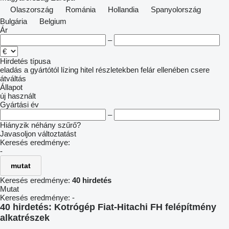
Olaszország
Románia
Hollandia
Spanyolország
Bulgária
Belgium
Ár
–
Hirdetés típusa
eladás
a gyártótól
lízing
hitel
részletekben
felár ellenében csere
átváltás
Állapot
új
használt
Gyártási év
–
Hiányzik néhány szűrő?
Javasoljon változtatást
Keresés eredménye:
-
mutat
Keresés eredménye:
40 hirdetés
Mutat
Keresés eredménye:
-
40 hirdetés:
Kotrógép Fiat-Hitachi FH felépítmény
alkatrészek