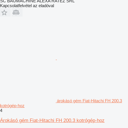
SC BAUMACHINE ALEXA RATEZ SRL
Kapcsolatfelvétel az eladóval
árokásó gém Fiat-Hitachi FH 200.3
kotrógép-hoz
4
Árokásó gém Fiat-Hitachi FH 200.3 kotrógép-hoz