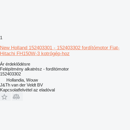
1
New Holland 152403301 - 152403302 fordítómotor Fiat-
Hitachi FH150W-3 kotrógép-hoz
Ár érdeklődésre
Felépítmény alkatrész - fordítómotor
152403302
Hollandia, Wouw
J&Th van der Veldt BV
Kapcsolatfelvétel az eladóval