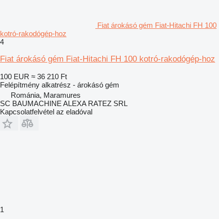
Fiat árokásó gém Fiat-Hitachi FH 100
kotró-rakodógép-hoz
4
Fiat árokásó gém Fiat-Hitachi FH 100 kotró-rakodógép-hoz
100 EUR
≈ 36 210 Ft
Felépítmény alkatrész - árokásó gém
Románia, Maramures
SC BAUMACHINE ALEXA RATEZ SRL
Kapcsolatfelvétel az eladóval
1