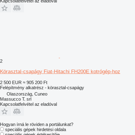
Kapcsolatfelvétel az eladóval
2
Körasztal-csapágy Fiat-Hitachi FH200E kotrógép-hoz
2 500 EUR
≈ 905 200 Ft
Felépítmény alkatrész - körasztal-csapágy
Olaszország, Cuneo
Massucco T. srl
Kapcsolatfelvétel az eladóval
Hogyan írná le röviden a portálunkat?
speciális gépek hirdetési oldala
speciális gépek értékesítője