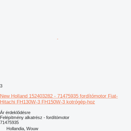
3
New Holland 152403282 - 71475935 fordítómotor Fiat-
Hitachi FH130W-3 FH150W-3 kotrógép-hoz
Ár érdeklődésre
Felépítmény alkatrész - fordítómotor
71475935
Hollandia, Wouw