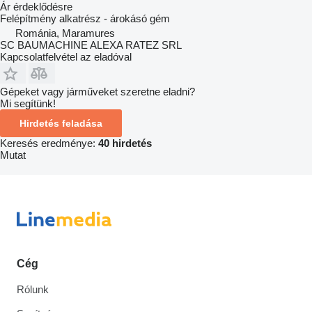
Ár érdeklődésre
Felépítmény alkatrész - árokásó gém
Románia, Maramures
SC BAUMACHINE ALEXA RATEZ SRL
Kapcsolatfelvétel az eladóval
Gépeket vagy járműveket szeretne eladni?
Mi segítünk!
Hirdetés feladása
Keresés eredménye:
40 hirdetés
Mutat
Cég
Rólunk