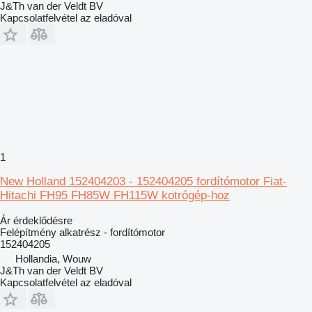
J&Th van der Veldt BV
Kapcsolatfelvétel az eladóval
1
New Holland 152404203 - 152404205 fordítómotor Fiat-
Hitachi FH95 FH85W FH115W kotrógép-hoz
Ár érdeklődésre
Felépítmény alkatrész - fordítómotor
152404205
Hollandia, Wouw
J&Th van der Veldt BV
Kapcsolatfelvétel az eladóval