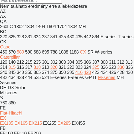
Nem található eredmény erre a lekérdezésre
AZ
AX
QA
260LC
1302
1304
1404
1604
1704
1804
MH
BC
320
325
328
331
334
337
341
425
430
435
442
864
E series
T series
CK
Case
450
570
580
590
688
695
788
1088
1188
CX
SR
W-series
Caterpillar
120
140
212
215
235
301
302
303
304
305
306
307
308
311
312
313
314
315
316
317
318
319
320
321
322
323
324
325
326
329
330
336
340
345
349
350
365
374
375
390
395
416
420
422
424
426
428
430
432
434
438
444
525
924
E-series
F-series
GP
IT
M-series
MH
S-series
DH
DX
Solar
M-series
S
760
860
FE
Fiat-Hitachi
EX
EX135
EX165
EX215
EX255
EX285
EX455
FB
FB100
FB110
FB200