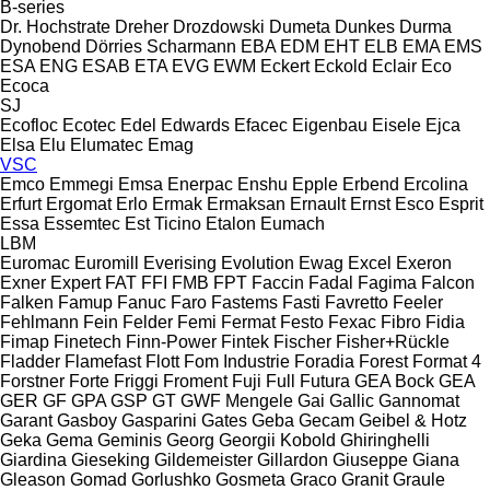
B-series
Dr. Hochstrate
Dreher
Drozdowski
Dumeta
Dunkes
Durma
Dynobend
Dörries Scharmann
EBA
EDM
EHT
ELB
EMA
EMS
ESA ENG
ESAB
ETA
EVG
EWM
Eckert
Eckold
Eclair
Eco
Ecoca
SJ
Ecofloc
Ecotec
Edel
Edwards
Efacec
Eigenbau
Eisele
Ejca
Elsa
Elu
Elumatec
Emag
VSC
Emco
Emmegi
Emsa
Enerpac
Enshu
Epple
Erbend
Ercolina
Erfurt
Ergomat
Erlo
Ermak
Ermaksan
Ernault
Ernst
Esco
Esprit
Essa
Essemtec
Est Ticino
Etalon
Eumach
LBM
Euromac
Euromill
Everising
Evolution
Ewag
Excel
Exeron
Exner
Expert
FAT
FFI
FMB
FPT
Faccin
Fadal
Fagima
Falcon
Falken
Famup
Fanuc
Faro
Fastems
Fasti
Favretto
Feeler
Fehlmann
Fein
Felder
Femi
Fermat
Festo
Fexac
Fibro
Fidia
Fimap
Finetech
Finn-Power
Fintek
Fischer
Fisher+Rückle
Fladder
Flamefast
Flott
Fom Industrie
Foradia
Forest
Format 4
Forstner
Forte
Friggi
Froment
Fuji
Full
Futura
GEA Bock
GEA
GER
GF
GPA
GSP
GT
GWF Mengele
Gai
Gallic
Gannomat
Garant
Gasboy
Gasparini
Gates
Geba
Gecam
Geibel & Hotz
Geka
Gema
Geminis
Georg
Georgii Kobold
Ghiringhelli
Giardina
Gieseking
Gildemeister
Gillardon
Giuseppe Giana
Gleason
Gomad
Gorlushko
Gosmeta
Graco
Granit
Graule