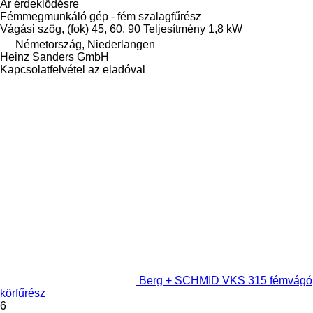
Ár érdeklődésre
Fémmegmunkáló gép - fém szalagfűrész
Vágási szög, (fok)
45, 60, 90
Teljesítmény
1,8 kW
Németország, Niederlangen
Heinz Sanders GmbH
Kapcsolatfelvétel az eladóval
Berg + SCHMID VKS 315 fémvágó
körfűrész
6