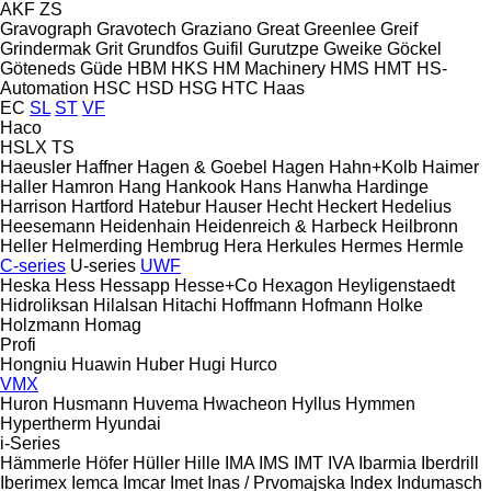
AKF
ZS
Gravograph
Gravotech
Graziano
Great
Greenlee
Greif
Grindermak
Grit
Grundfos
Guifil
Gurutzpe
Gweike
Göckel
Göteneds
Güde
HBM
HKS
HM Machinery
HMS
HMT
HS-
Automation
HSC
HSD
HSG
HTC
Haas
EC
SL
ST
VF
Haco
HSLX
TS
Haeusler
Haffner
Hagen & Goebel
Hagen
Hahn+Kolb
Haimer
Haller
Hamron
Hang
Hankook
Hans
Hanwha
Hardinge
Harrison
Hartford
Hatebur
Hauser
Hecht
Heckert
Hedelius
Heesemann
Heidenhain
Heidenreich & Harbeck
Heilbronn
Heller
Helmerding
Hembrug
Hera
Herkules
Hermes
Hermle
C-series
U-series
UWF
Heska
Hess
Hessapp
Hesse+Co
Hexagon
Heyligenstaedt
Hidroliksan
Hilalsan
Hitachi
Hoffmann
Hofmann
Holke
Holzmann
Homag
Profi
Hongniu
Huawin
Huber
Hugi
Hurco
VMX
Huron
Husmann
Huvema
Hwacheon
Hyllus
Hymmen
Hypertherm
Hyundai
i-Series
Hämmerle
Höfer
Hüller Hille
IMA
IMS
IMT
IVA
Ibarmia
Iberdrill
Iberimex
Iemca
Imcar
Imet
Inas / Prvomajska
Index
Indumasch