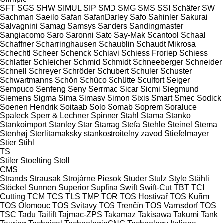
SFT
SGS
SHW
SIMUL
SIP
SMD
SMG
SMS
SSI Schäfer
SW
Sachman
Saeilo
Safan
SafanDarley
Safo
Sahinler
Sakurai
Salvagnini
Samag
Samsys
Sanders
Sandingmaster
Sangiacomo
Saro
Saronni
Sato
Say-Mak
Scantool
Schaal
Schaffner
Scharringhausen
Schaublin
Schaudt Mikrosa
Schechtl
Scheer
Schenck
Schiavi
Schiess Froriep
Schiess
Schlatter
Schleicher
Schmid
Schmidt
Schneeberger
Schneider
Schnell
Schreyer
Schröder
Schubert
Schuler
Schuster
Schwartmanns
Schön
Schüco
Schütte
Sculfort
Seiger
Sempuco
Senfeng
Seny
Serrmac
Sicar
Sicmi
Siegmund
Siemens
Sigma
Sima
Simasv
Simon
Sixis
Smart
Smec
Sodick
Soenen Hendrik
Soitaab
Solo
Somab
Soprem
Soraluce
Spaleck
Sperr & Lechner
Spinner
Stahl
Stama
Stanko
Stankoimport
Stanley
Star
Starrag
Stefa
Stehle
Steinel
Stema
Stenhøj
Sterlitamaksky stankostroitelny zavod
Stiefelmayer
Stier
Stihl
TS
Stiler
Stoelting
Stoll
CMS
Strands
Strausak
Strojárne Piesok
Studer
Stulz
Style
Stähli
Stöckel
Sunnen
Superior
Supfina
Swift
Swift-Cut
TBT
TCI
Cutting
TCM
TCS
TLS
TMP
TOR
TOS Hostivař
TOS Kuřim
TOS Olomouc
TOS Svitavy
TOS Trenčín
TOS Varnsdorf
TOS
TSC
Tadu
Tailift
Tajmac-ZPS
Takamaz
Takisawa
Takumi
Tank