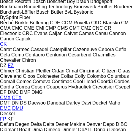
Bosch Rexroth
Bosch
Boschert
Boy
Braun
Bridgeport
Brinkmann
Briquetting Technology
Bronswerk
Brother
Bruderer
Burkhardt-Löffler
Busch
Butler
BvL
Bystronic
BySprint Fiber
Bêché
Bürkle
Bütfering
CDE
CDM Rovella
CKD Blansko
CM
CMA
CMC
CME
CMI
CMP
CMS
CMT
CMZ
CNC
CR
Electronic
CRC Evans
Caljan
Calvet
Cames
Camu
Cannon
Canon
Captok
CK
Carat
Carmec
Casadei
Caterpillar
Cazeneuve
Cebora
Cefla
Cela
Cemb
Centauro
Centurion
Cesurbend
Charmilles
Chevalier
Chiron
DZ
FZ
Chmer
Christian Pfeiffer
Cidan
Cimat
Cincinnati
Citizen
Claas
Cleveland
Cloos
Colchester
Collar
Colly
Colombo
Columbus
Comall
Comec
Comeva
Contimac
Cool Head
Coord3
Cordes
Cordia
Correa
Cosen
Couperus Hydrauliek
Crevoisier
Csepel
DF
DMC
DMF
DMG
CMX
CTX
DMT
DN
DS
Daewoo
Danobat
Darley
Davi
Deckel Maho
DMC
DMU
Deckel
FP
KF
Defum
Degen
Delta
Delta
Dener Makina
Denver
Depo
DiBO
Diamant Boart
Dima
Dimeco
Dirinler
DoALL
Donau
Doosan