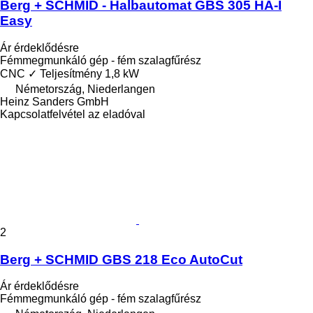
Berg + SCHMID - Halbautomat GBS 305 HA-I
Easy
Ár érdeklődésre
Fémmegmunkáló gép - fém szalagfűrész
CNC
✓
Teljesítmény
1,8 kW
Németország, Niederlangen
Heinz Sanders GmbH
Kapcsolatfelvétel az eladóval
2
Berg + SCHMID GBS 218 Eco AutoCut
Ár érdeklődésre
Fémmegmunkáló gép - fém szalagfűrész