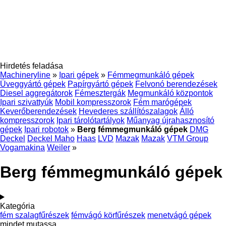
Hirdetés feladása
Machineryline
»
Ipari gépek
»
Fémmegmunkáló gépek
Üveggyártó gépek
Papírgyártó gépek
Felvonó berendezések
Diesel aggregátorok
Fémesztergák
Megmunkáló központok
Ipari szivattyúk
Mobil kompresszorok
Fém marógépek
Keverőberendezések
Hevederes szállítószalagok
Álló
kompresszorok
Ipari tárolótartályok
Műanyag újrahasznosító
gépek
Ipari robotok
»
Berg fémmegmunkáló gépek
DMG
Deckel
Deckel Maho
Haas
LVD
Mazak
Mazak
VTM Group
Vogamakina
Weiler
»
Berg fémmegmunkáló gépek
Kategória
fém szalagfűrészek
fémvágó körfűrészek
menetvágó gépek
mindet mutassa