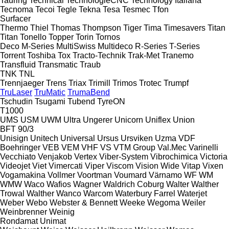
Tauring
Technical
TechnologieCNC
Technology Italiana
Tecnoma
Tecoi
Tegle
Tekna
Tesa
Tesmec
Tfon
Surfacer
Thermo
Thiel
Thomas
Thompson
Tiger
Tima
Timesavers
Titan
Titan
Tonello
Topper
Torin
Tornos
Deco
M-Series
MultiSwiss
Multideco
R-Series
T-Series
Torrent
Toshiba
Tox
Tracto-Technik
Trak-Met
Tranemo
Transfluid
Transmatic
Traub
TNK
TNL
Trennjaeger
Trens
Triax
Trimill
Trimos
Trotec
Trumpf
TruLaser
TruMatic
TrumaBend
Tschudin
Tsugami
Tubend
TyreON
T1000
UMS
USM
UWM
Ultra
Ungerer
Unicorn
Uniflex
Union
BFT 90/3
Unisign
Unitech
Universal
Ursus
Ursviken
Uzma
VDF
Boehringer
VEB
VEM
VHF
VS
VTM Group
Val.Mec
Varinelli
Vecchiato
Venjakob
Vertex
Viber-System
Vibrochimica
Victoria
Videojet
Viet
Vimercati
Viper
Viscom
Vision Wide
Vitap
Vixen
Vogamakina
Vollmer
Voortman
Voumard
Värnamo
WF
WM
WMW
Waco
Wafios
Wagner
Waldrich Coburg
Walter
Walther
Trowal
Walther
Wanco
Warcom
Waterbury Farrel
Waterjet
Weber
Webo
Webster & Bennett
Weeke
Wegoma
Weiler
Weinbrenner
Weinig
Rondamat
Unimat