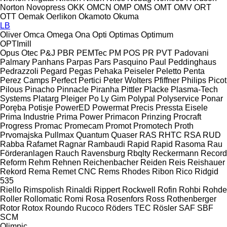
Norton
Novopress
OKK
OMCN
OMP
OMS
OMT
OMV
ORT
OTT
Oemak
Oerlikon
Okamoto
Okuma
LB
Oliver
Omca
Omega
Ona
Opti
Optimas
Optimum
OPTImill
Opus
Otec
P&J
PBR
PEMTec
PM
POS
PR
PVT
Padovani
Palmary
Panhans
Parpas
Pars
Pasquino
Paul
Peddinghaus
Pedrazzoli
Pegard
Pegas
Pehaka
Peiseler
Peletto
Penta
Perez Camps
Perfect
Pertici
Peter Wolters
Pfiffner
Philips
Picot
Pilous
Pinacho
Pinnacle
Piranha
Pittler
Placke
Plasma-Tech
Systems
Platarg
Pleiger
Po Ly Gim
Polypal
Polyservice
Ponar
Poręba
Potisje
PowerED
Powermat
Precis
Pressta Eisele
Prima Industrie
Prima Power
Primacon
Prinzing
Procraft
Progress
Promac
Promecam
Promot
Promotech
Proth
Prvomajska
Pullmax
Quantum
Quaser
RAS
RHTC
RSA
RUD
Rabba
Rafamet
Ragnar
Rambaudi
Rapid
Rapid
Rasoma
Rau
Förderanlagen
Rauch
Ravensburg
Rbqlty
Reckermann
Record
Reform
Rehm
Rehnen
Reichenbacher
Reiden
Reis
Reishauer
Rekord
Rema
Remet CNC
Rems
Rhodes
Ribon
Rico
Ridgid
535
Riello
Rimspolish
Rinaldi
Rippert
Rockwell
Rofin
Rohbi
Rohde
Roller
Rollomatic
Romi
Rosa
Rosenfors
Ross
Rothenberger
Rotor
Rotox
Roundo
Rucoco
Röders TEC
Rösler
SAF
SBF
SCM
Olimpic