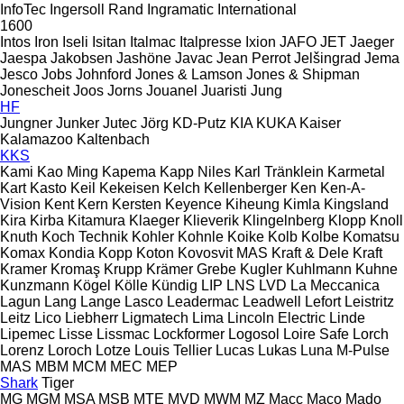
InfoTec
Ingersoll Rand
Ingramatic
International
1600
Intos
Iron
Iseli
Isitan
Italmac
Italpresse
Ixion
JAFO
JET
Jaeger
Jaespa
Jakobsen
Jashöne
Javac
Jean Perrot
Jelšingrad
Jema
Jesco
Jobs
Johnford
Jones & Lamson
Jones & Shipman
Jonescheit
Joos
Jorns
Jouanel
Juaristi
Jung
HF
Jungner
Junker
Jutec
Jörg
KD-Putz
KIA
KUKA
Kaiser
Kalamazoo
Kaltenbach
KKS
Kami
Kao Ming
Kapema
Kapp Niles
Karl Tränklein
Karmetal
Kart
Kasto
Keil
Kekeisen
Kelch
Kellenberger
Ken
Ken-A-
Vision
Kent
Kern
Kersten
Keyence
Kiheung
Kimla
Kingsland
Kira
Kirba
Kitamura
Klaeger
Klieverik
Klingelnberg
Klopp
Knoll
Knuth
Koch Technik
Kohler
Kohnle
Koike
Kolb
Kolbe
Komatsu
Komax
Kondia
Kopp
Koton
Kovosvit MAS
Kraft & Dele
Kraft
Kramer
Kromaş
Krupp
Krämer Grebe
Kugler
Kuhlmann
Kuhne
Kunzmann
Kögel
Kölle
Kündig
LIP
LNS
LVD
La Meccanica
Lagun
Lang
Lange
Lasco
Leadermac
Leadwell
Lefort
Leistritz
Leitz
Lico
Liebherr
Ligmatech
Lima
Lincoln Electric
Linde
Lipemec
Lisse
Lissmac
Lockformer
Logosol
Loire Safe
Lorch
Lorenz
Loroch
Lotze
Louis Tellier
Lucas
Lukas
Luna
M-Pulse
MAS
MBM
MCM
MEC
MEP
Shark
Tiger
MG
MGM
MSA
MSB
MTE
MVD
MWM
MZ
Macc
Maco
Mado