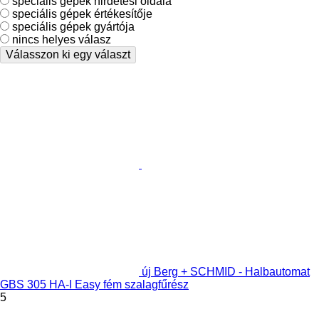
speciális gépek hirdetési oldala
speciális gépek értékesítője
speciális gépek gyártója
nincs helyes válasz
Válasszon ki egy választ
új Berg + SCHMID - Halbautomat
GBS 305 HA-I Easy fém szalagfűrész
5