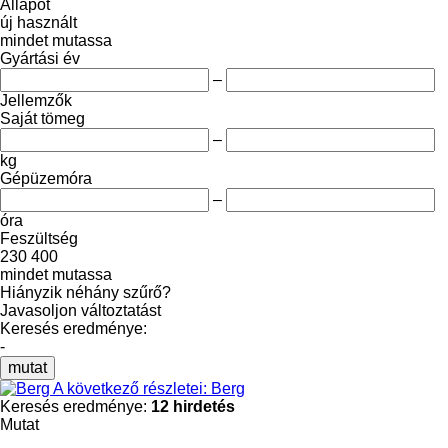
Állapot
új
használt
mindet mutassa
Gyártási év
–
Jellemzők
Saját tömeg
–
kg
Gépüzemóra
–
óra
Feszültség
230
400
mindet mutassa
Hiányzik néhány szűrő?
Javasoljon változtatást
Keresés eredménye:
-
mutat
A következő részletei: Berg
Keresés eredménye:
12 hirdetés
Mutat