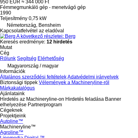
950 EUR
≈ 344 000 Ft
Fémmegmunkáló gép - menetvágó gép
1990
Teljesítmény
0,75 kW
Németország, Bensheim
Kapcsolatfelvétel az eladóval
A következő részletei: Berg
Keresés eredménye:
12 hirdetés
Mutat
Cég
Rólunk
Segítség
Elérhetőség
Magyarország / magyar
Információk
Általános szerződési feltételek
Adatvédelmi irányelvek
Biztonsági tippek
Vélemények a Machineryline-ról
Márkakatalógus
Ajánlataink
Hirdetés az Machineryline-on
Hirdetés feladása
Banner
elhelyezése
Partnerprogram
Cégeknek
Projektjeink
Autoline™
Machineryline™
Agroline™
Linemedia Digital ™