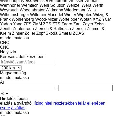
Weishaupt
Weiss
Weisser Heilbronn
Weisser
Wemas
Wemhöner
Wemtech
Weni Solution
Wenzel
Wera
Werth
Weyrauch
Wheelabrator
Widmann
Wiedemann
Wila
Wilhelmsburger
Willemin-Macodel
Winter
Wipotec
Witzig &
Frank
Wohlenberg
Wood-Mizer
Wortelboer
Wotan
XYZ
YCM
Yadon
Yang
ZFS
ZMM
ZPS
ZTS
Zagro
Zani
Zayer
Zeiss
Zenith
Zeulenroda
Ziersch & Baltrusch
Ziersch
Zimmer &
Kreim
Zinser
Zoller
Zopf
Škoda
Šmeral
ŽĎAS
mindet mutassa
CNC
CNC
Helyszín
Keresés adott körzetben
Magyarország
mindet mutassa
Ár
–
Hirdetés típusa
eladás
a gyártótól
lízing
hitel
részletekben
felár ellenében
csere
átváltás
mindet mutassa