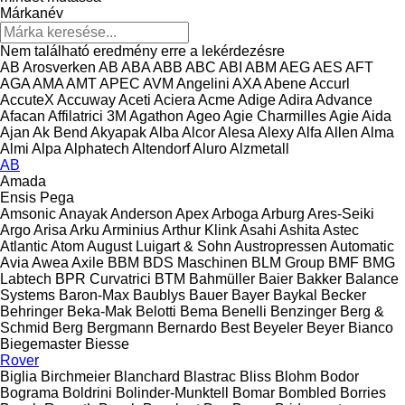
Márkanév
Nem található eredmény erre a lekérdezésre
AB Arosverken
AB
ABA
ABB
ABC
ABI
ABM
AEG
AES
AFT
AGA
AMA
AMT
APEC
AVM Angelini
AXA
Abene
Accurl
AccuteX
Accuway
Aceti
Aciera
Acme
Adige
Adira
Advance
Afacan
Affilatrici 3M
Agathon
Ageo
Agie Charmilles
Agie
Aida
Ajan
Ak Bend
Akyapak
Alba
Alcor
Alesa
Alexy
Alfa
Allen
Alma
Almi
Alpa
Alphatech
Altendorf
Aluro
Alzmetall
AB
Amada
Ensis
Pega
Amsonic
Anayak
Anderson
Apex
Arboga
Arburg
Ares-Seiki
Argo
Arisa
Arku
Arminius
Arthur Klink
Asahi
Ashita
Astec
Atlantic
Atom
August Luigart & Sohn
Austropressen
Automatic
Avia
Awea
Axile
BBM
BDS Maschinen
BLM Group
BMF
BMG
Labtech
BPR Curvatrici
BTM
Bahmüller
Baier
Bakker
Balance
Systems
Baron-Max
Baublys
Bauer
Bayer
Baykal
Becker
Behringer
Beka-Mak
Belotti
Bema
Benelli
Benzinger
Berg &
Schmid
Berg
Bergmann
Bernardo
Best
Beyeler
Beyer
Bianco
Biegemaster
Biesse
Rover
Biglia
Birchmeier
Blanchard
Blastrac
Bliss
Blohm
Bodor
Bograma
Boldrini
Bolinder-Munktell
Bomar
Bombled
Borries