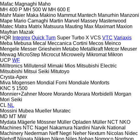
Mafac
Magnaghi
Maho
MH 400 P
MH 500 W
MH 600 E
Mahr
Maier
Maka
Makino
Mammut
Mantech
Manurhin
Manzoni
Mape
Mario Carnaghi
Martin
Marvel
Massey
Masterwood
Matec
Matra
Matrix
Matsuura
Mauting
Max
Maximart
Maxion
Mayfran
Mazak
HQR
Integrex
Quick Turn
Super Turbo X
VCS
VTC
Variaxis
Meba
Mebusa
Mecal
Meccanica Cortini
Mecos
Meinco
Mengele
Messer Griesheim
Metabo
Metallkraft
Metcor
Meuser
Mewag
MicroStep
Microcut
Microweily
Mikromat
Mikron
UCP
WF
Milltronics
Millutensil
Mimaki
Mios
Mitsubishi Electric
Mitsubishi
Mitsui Seiki
Mitutoyo
Crysta-Apex
Miva
Mogensen
Mondial Forni
Mondiale
Monforts
KNC 5 1500
Monnier+Zahner
Moore
Morando
Morara
Morbidelli
Morgan
Mori Seiki
CL
NL
Mossini
Mubea
Mueller
Muratec
MD
MT
MW
Mydata
Mägerle
Mössner
Müller Opladen
Müller
NCT
NKO
Machines
NTC
Nagel
Nakamura
Nardini
Narvik
National
Machinery
Nederman
Neff
Negri
Neher
Nexturn
Nicolas
Nidec
Niehoff
Niigata
Nikken
Nikon
Niles
Nobag
Nomoco
Nordson