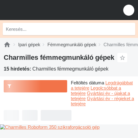
Ipari gépek
Fémmegmunkáló gépek
Charmilles fém
Charmilles fémmegmunkáló gépek
15 hirdetés:
Charmilles fémmegmunkáló gépek
Feltöltés dátuma
Legdrágábbat
a tetejére
Legolcsóbbat a
tetejére
Gyártási év - újakat a
tetejére
Gyártási év - régieket a
tetejére