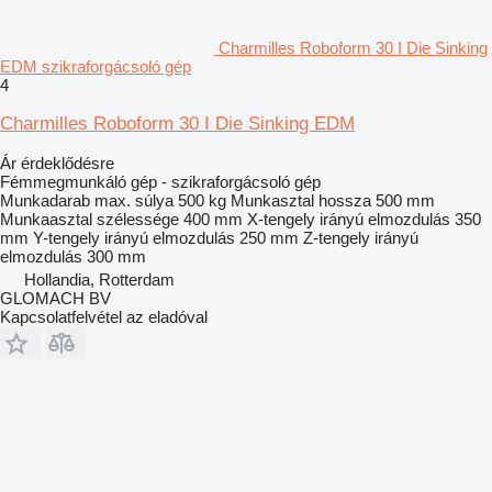
Charmilles Roboform 30 I Die Sinking
EDM szikraforgácsoló gép
4
Charmilles Roboform 30 I Die Sinking EDM
Ár érdeklődésre
Fémmegmunkáló gép - szikraforgácsoló gép
Munkadarab max. súlya
500 kg
Munkasztal hossza
500 mm
Munkaasztal szélessége
400 mm
X-tengely irányú elmozdulás
350
mm
Y-tengely irányú elmozdulás
250 mm
Z-tengely irányú
elmozdulás
300 mm
Hollandia, Rotterdam
GLOMACH BV
Kapcsolatfelvétel az eladóval