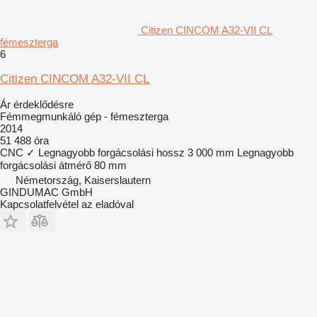
Citizen CINCOM A32-VII CL
fémeszterga
6
Citizen CINCOM A32-VII CL
Ár érdeklődésre
Fémmegmunkáló gép - fémeszterga
2014
51 488 óra
CNC
✓
Legnagyobb forgácsolási hossz
3 000 mm
Legnagyobb
forgácsolási átmérő
80 mm
Németország, Kaiserslautern
GINDUMAC GmbH
Kapcsolatfelvétel az eladóval