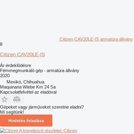
Citizen CAV20LE-IS armatúra állvány
8
Citizen CAV20LE-IS
Ár érdeklődésre
Fémmegmunkáló gép - armatúra állvány
2020
Mexikó, Chihuahua
Maquinaria Wiebe Km 24 Sa
Kapcsolatfelvétel az eladóval
Gépeket vagy járműveket szeretne eladni?
Mi segítünk!
Hirdetés feladása
A következő részletei: Citizen