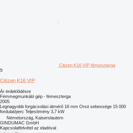
Citizen K16 VIP fémeszterga
9
Citizen K16 VIP
Ár érdeklődésre
Fémmegmunkáló gép - fémeszterga
2005
Legnagyobb forgácsolási átmérő
16 mm
Orsó sebessége
15 000
fordulat/perc
Teljesítmény
3,7 kW
Németország, Kaiserslautern
GINDUMAC GmbH
Kapcsolatfelvétel az eladóval