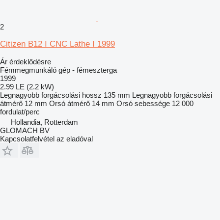
2
Citizen B12 I CNC Lathe I 1999
Ár érdeklődésre
Fémmegmunkáló gép - fémeszterga
1999
2.99 LE (2.2 kW)
Legnagyobb forgácsolási hossz
135 mm
Legnagyobb forgácsolási
átmérő
12 mm
Orsó átmérő
14 mm
Orsó sebessége
12 000
fordulat/perc
Hollandia, Rotterdam
GLOMACH BV
Kapcsolatfelvétel az eladóval