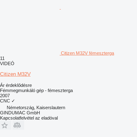
Citizen M32V fémeszterga
11
VIDEÓ
Citizen M32V
Ár érdeklődésre
Fémmegmunkáló gép - fémeszterga
2007
CNC
✓
Németország, Kaiserslautern
GINDUMAC GmbH
Kapcsolatfelvétel az eladóval