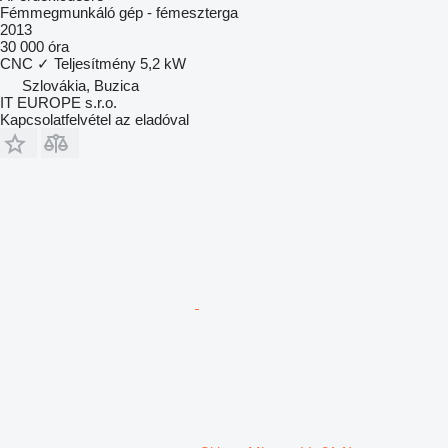
Fémmegmunkáló gép - fémeszterga
2013
30 000 óra
CNC
✓
Teljesítmény
5,2 kW
Szlovákia, Buzica
IT EUROPE s.r.o.
Kapcsolatfelvétel az eladóval