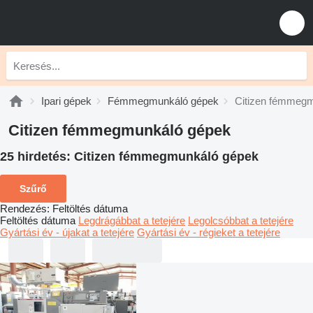
Ipari gépek
Fémmegmunkáló gépek
Citizen fémmeg
Citizen fémmegmunkáló gépek
25 hirdetés:
Citizen fémmegmunkáló gépek
Szűrő
Rendezés
:
Feltöltés dátuma
Feltöltés dátuma
Legdrágábbat a tetejére
Legolcsóbbat a tetejére
Gyártási év - újakat a tetejére
Gyártási év - régieket a tetejére