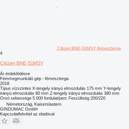
Citizen BNE-51MSY fémeszterga
4
Citizen BNE-51MSY
Ár érdeklődésre
Fémmegmunkáló gép - fémeszterga
2018
Típus
vízszintes
X-tengely irányú elmozdulás
175 mm
Y-tengely
irányú elmozdulás
80 mm
Z-tengely irányú elmozdulás
380 mm
Orsó sebessége
5 000 fordulat/perc
Feszültség
200/220
Németország, Kaiserslautern
GINDUMAC GmbH
Kapcsolatfelvétel az eladóval