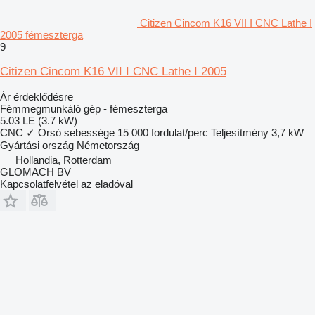
Citizen Cincom K16 VII I CNC Lathe I
2005 fémeszterga
9
Citizen Cincom K16 VII I CNC Lathe I 2005
Ár érdeklődésre
Fémmegmunkáló gép - fémeszterga
5.03 LE (3.7 kW)
CNC
✓
Orsó sebessége
15 000 fordulat/perc
Teljesítmény
3,7 kW
Gyártási ország
Németország
Hollandia, Rotterdam
GLOMACH BV
Kapcsolatfelvétel az eladóval