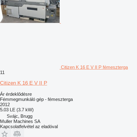
Citizen K 16 E V II P fémeszterga
11
Citizen K 16 E V II P
Ár érdeklődésre
Fémmegmunkáló gép - fémeszterga
2012
5.03 LE (3.7 kW)
Svájc, Brugg
Muller Machines SA
Kapcsolatfelvétel az eladóval