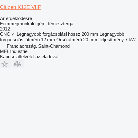
Citizen K12E VIIP
Ár érdeklődésre
Fémmegmunkáló gép - fémeszterga
2012
CNC
✓
Legnagyobb forgácsolási hossz
200 mm
Legnagyobb
forgácsolási átmérő
12 mm
Orsó átmérő
20 mm
Teljesítmény
7 kW
Franciaország, Saint-Chamond
MFL Industrie
Kapcsolatfelvétel az eladóval