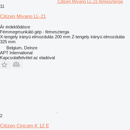
Citizen Miyano LL-21 fémeszterga
11
Citizen Miyano LL-21
Ár érdeklődésre
Fémmegmunkáló gép - fémeszterga
X-tengely irányú elmozdulás
200 mm
Z-tengely irányú elmozdulás
325 mm
Belgium, Deinze
APT International
Kapcsolatfelvétel az eladóval
2
Citizen Cincom K 12 E