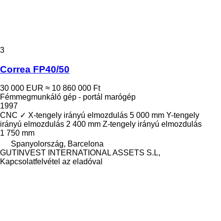
3
Correa FP40/50
30 000 EUR
≈ 10 860 000 Ft
Fémmegmunkáló gép - portál marógép
1997
CNC
✓
X-tengely irányú elmozdulás
5 000 mm
Y-tengely
irányú elmozdulás
2 400 mm
Z-tengely irányú elmozdulás
1 750 mm
Spanyolország, Barcelona
GUTINVEST INTERNATIONAL ASSETS S.L,
Kapcsolatfelvétel az eladóval