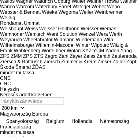
Wafios
Wagner
Waldrich Coburg
Walter
Walther Trowal
Walther
Wanco
Warcom
Waterbury Farrel
Waterjet
Weber
Webo
Webster & Bennett
Weeke
Wegoma
Weiler
Weinbrenner
Weinig
Rondamat
Unimat
Weishaupt
Weiss
Weisser Heilbronn
Weisser
Wemas
Wemhöner
Wemtech
Weni Solution
Wenzel
Wera
Werth
Weyrauch
Wheelabrator
Widmann
Wiedemann
Wila
Wilhelmsburger
Willemin-Macodel
Winter
Wipotec
Witzig &
Frank
Wohlenberg
Wortelboer
Wotan
XYZ
YCM
Yadon
Yang
ZFS
ZMM
ZPS
ZTS
Zagro
Zani
Zayer
Zeiss
Zenith
Zeulenroda
Ziersch & Baltrusch
Ziersch
Zimmer & Kreim
Zinser
Zoller
Zopf
Škoda
Šmeral
ŽĎAS
mindet mutassa
CNC
CNC
Helyszín
Keresés adott körzetben
Magyarország
Európa
Spanyolország
Belgium
Hollandia
Németország
Franciaország
mindet mutassa