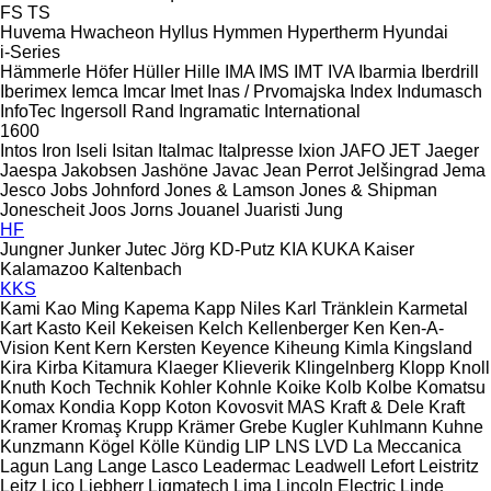
FS
TS
Huvema
Hwacheon
Hyllus
Hymmen
Hypertherm
Hyundai
i-Series
Hämmerle
Höfer
Hüller Hille
IMA
IMS
IMT
IVA
Ibarmia
Iberdrill
Iberimex
Iemca
Imcar
Imet
Inas / Prvomajska
Index
Indumasch
InfoTec
Ingersoll Rand
Ingramatic
International
1600
Intos
Iron
Iseli
Isitan
Italmac
Italpresse
Ixion
JAFO
JET
Jaeger
Jaespa
Jakobsen
Jashöne
Javac
Jean Perrot
Jelšingrad
Jema
Jesco
Jobs
Johnford
Jones & Lamson
Jones & Shipman
Jonescheit
Joos
Jorns
Jouanel
Juaristi
Jung
HF
Jungner
Junker
Jutec
Jörg
KD-Putz
KIA
KUKA
Kaiser
Kalamazoo
Kaltenbach
KKS
Kami
Kao Ming
Kapema
Kapp Niles
Karl Tränklein
Karmetal
Kart
Kasto
Keil
Kekeisen
Kelch
Kellenberger
Ken
Ken-A-
Vision
Kent
Kern
Kersten
Keyence
Kiheung
Kimla
Kingsland
Kira
Kirba
Kitamura
Klaeger
Klieverik
Klingelnberg
Klopp
Knoll
Knuth
Koch Technik
Kohler
Kohnle
Koike
Kolb
Kolbe
Komatsu
Komax
Kondia
Kopp
Koton
Kovosvit MAS
Kraft & Dele
Kraft
Kramer
Kromaş
Krupp
Krämer Grebe
Kugler
Kuhlmann
Kuhne
Kunzmann
Kögel
Kölle
Kündig
LIP
LNS
LVD
La Meccanica
Lagun
Lang
Lange
Lasco
Leadermac
Leadwell
Lefort
Leistritz
Leitz
Lico
Liebherr
Ligmatech
Lima
Lincoln Electric
Linde