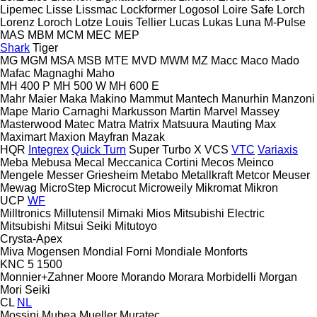
Lipemec
Lisse
Lissmac
Lockformer
Logosol
Loire Safe
Lorch
Lorenz
Loroch
Lotze
Louis Tellier
Lucas
Lukas
Luna
M-Pulse
MAS
MBM
MCM
MEC
MEP
Shark
Tiger
MG
MGM
MSA
MSB
MTE
MVD
MWM
MZ
Macc
Maco
Mado
Mafac
Magnaghi
Maho
MH 400 P
MH 500 W
MH 600 E
Mahr
Maier
Maka
Makino
Mammut
Mantech
Manurhin
Manzoni
Mape
Mario Carnaghi
Markusson
Martin
Marvel
Massey
Masterwood
Matec
Matra
Matrix
Matsuura
Mauting
Max
Maximart
Maxion
Mayfran
Mazak
HQR
Integrex
Quick Turn
Super Turbo X
VCS
VTC
Variaxis
Meba
Mebusa
Mecal
Meccanica Cortini
Mecos
Meinco
Mengele
Messer Griesheim
Metabo
Metallkraft
Metcor
Meuser
Mewag
MicroStep
Microcut
Microweily
Mikromat
Mikron
UCP
WF
Milltronics
Millutensil
Mimaki
Mios
Mitsubishi Electric
Mitsubishi
Mitsui Seiki
Mitutoyo
Crysta-Apex
Miva
Mogensen
Mondial Forni
Mondiale
Monforts
KNC 5 1500
Monnier+Zahner
Moore
Morando
Morara
Morbidelli
Morgan
Mori Seiki
CL
NL
Mossini
Mubea
Mueller
Muratec