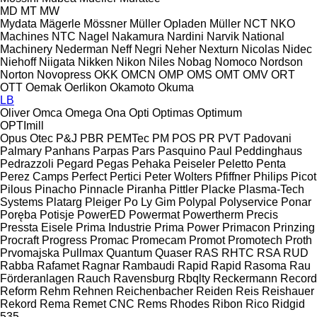
MD
MT
MW
Mydata
Mägerle
Mössner
Müller Opladen
Müller
NCT
NKO
Machines
NTC
Nagel
Nakamura
Nardini
Narvik
National
Machinery
Nederman
Neff
Negri
Neher
Nexturn
Nicolas
Nidec
Niehoff
Niigata
Nikken
Nikon
Niles
Nobag
Nomoco
Nordson
Norton
Novopress
OKK
OMCN
OMP
OMS
OMT
OMV
ORT
OTT
Oemak
Oerlikon
Okamoto
Okuma
LB
Oliver
Omca
Omega
Ona
Opti
Optimas
Optimum
OPTImill
Opus
Otec
P&J
PBR
PEMTec
PM
POS
PR
PVT
Padovani
Palmary
Panhans
Parpas
Pars
Pasquino
Paul
Peddinghaus
Pedrazzoli
Pegard
Pegas
Pehaka
Peiseler
Peletto
Penta
Perez Camps
Perfect
Pertici
Peter Wolters
Pfiffner
Philips
Picot
Pilous
Pinacho
Pinnacle
Piranha
Pittler
Placke
Plasma-Tech
Systems
Platarg
Pleiger
Po Ly Gim
Polypal
Polyservice
Ponar
Poręba
Potisje
PowerED
Powermat
Powertherm
Precis
Pressta Eisele
Prima Industrie
Prima Power
Primacon
Prinzing
Procraft
Progress
Promac
Promecam
Promot
Promotech
Proth
Prvomajska
Pullmax
Quantum
Quaser
RAS
RHTC
RSA
RUD
Rabba
Rafamet
Ragnar
Rambaudi
Rapid
Rapid
Rasoma
Rau
Förderanlagen
Rauch
Ravensburg
Rbqlty
Reckermann
Record
Reform
Rehm
Rehnen
Reichenbacher
Reiden
Reis
Reishauer
Rekord
Rema
Remet CNC
Rems
Rhodes
Ribon
Rico
Ridgid
535