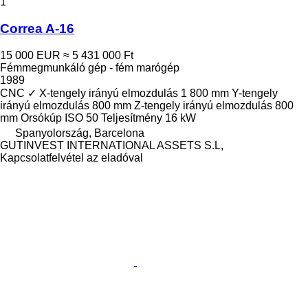
1
Correa A-16
15 000 EUR
≈ 5 431 000 Ft
Fémmegmunkáló gép - fém marógép
1989
CNC
✓
X-tengely irányú elmozdulás
1 800 mm
Y-tengely
irányú elmozdulás
800 mm
Z-tengely irányú elmozdulás
800
mm
Orsókúp
ISO 50
Teljesítmény
16 kW
Spanyolország, Barcelona
GUTINVEST INTERNATIONAL ASSETS S.L,
Kapcsolatfelvétel az eladóval