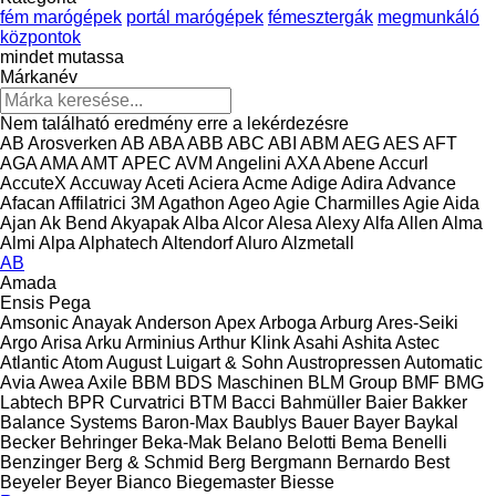
fém marógépek
portál marógépek
fémesztergák
megmunkáló
központok
mindet mutassa
Márkanév
Nem található eredmény erre a lekérdezésre
AB Arosverken
AB
ABA
ABB
ABC
ABI
ABM
AEG
AES
AFT
AGA
AMA
AMT
APEC
AVM Angelini
AXA
Abene
Accurl
AccuteX
Accuway
Aceti
Aciera
Acme
Adige
Adira
Advance
Afacan
Affilatrici 3M
Agathon
Ageo
Agie Charmilles
Agie
Aida
Ajan
Ak Bend
Akyapak
Alba
Alcor
Alesa
Alexy
Alfa
Allen
Alma
Almi
Alpa
Alphatech
Altendorf
Aluro
Alzmetall
AB
Amada
Ensis
Pega
Amsonic
Anayak
Anderson
Apex
Arboga
Arburg
Ares-Seiki
Argo
Arisa
Arku
Arminius
Arthur Klink
Asahi
Ashita
Astec
Atlantic
Atom
August Luigart & Sohn
Austropressen
Automatic
Avia
Awea
Axile
BBM
BDS Maschinen
BLM Group
BMF
BMG
Labtech
BPR Curvatrici
BTM
Bacci
Bahmüller
Baier
Bakker
Balance Systems
Baron-Max
Baublys
Bauer
Bayer
Baykal
Becker
Behringer
Beka-Mak
Belano
Belotti
Bema
Benelli
Benzinger
Berg & Schmid
Berg
Bergmann
Bernardo
Best
Beyeler
Beyer
Bianco
Biegemaster
Biesse