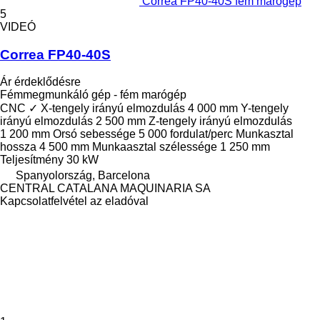
Correa FP40-40S fém marógép
5
VIDEÓ
Correa FP40-40S
Ár érdeklődésre
Fémmegmunkáló gép - fém marógép
CNC
✓
X-tengely irányú elmozdulás
4 000 mm
Y-tengely
irányú elmozdulás
2 500 mm
Z-tengely irányú elmozdulás
1 200 mm
Orsó sebessége
5 000 fordulat/perc
Munkasztal
hossza
4 500 mm
Munkaasztal szélessége
1 250 mm
Teljesítmény
30 kW
Spanyolország, Barcelona
CENTRAL CATALANA MAQUINARIA SA
Kapcsolatfelvétel az eladóval