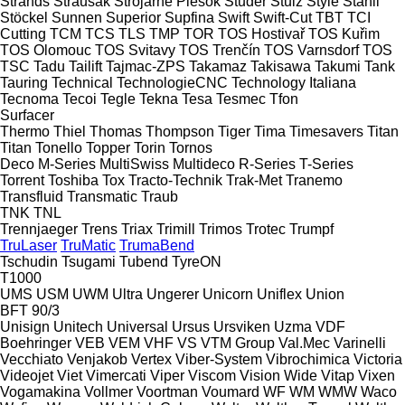
Strands
Strausak
Strojárne Piesok
Studer
Stulz
Style
Stähli
Stöckel
Sunnen
Superior
Supfina
Swift
Swift-Cut
TBT
TCI
Cutting
TCM
TCS
TLS
TMP
TOR
TOS Hostivař
TOS Kuřim
TOS Olomouc
TOS Svitavy
TOS Trenčín
TOS Varnsdorf
TOS
TSC
Tadu
Tailift
Tajmac-ZPS
Takamaz
Takisawa
Takumi
Tank
Tauring
Technical
TechnologieCNC
Technology Italiana
Tecnoma
Tecoi
Tegle
Tekna
Tesa
Tesmec
Tfon
Surfacer
Thermo
Thiel
Thomas
Thompson
Tiger
Tima
Timesavers
Titan
Titan
Tonello
Topper
Torin
Tornos
Deco
M-Series
MultiSwiss
Multideco
R-Series
T-Series
Torrent
Toshiba
Tox
Tracto-Technik
Trak-Met
Tranemo
Transfluid
Transmatic
Traub
TNK
TNL
Trennjaeger
Trens
Triax
Trimill
Trimos
Trotec
Trumpf
TruLaser
TruMatic
TrumaBend
Tschudin
Tsugami
Tubend
TyreON
T1000
UMS
USM
UWM
Ultra
Ungerer
Unicorn
Uniflex
Union
BFT 90/3
Unisign
Unitech
Universal
Ursus
Ursviken
Uzma
VDF
Boehringer
VEB
VEM
VHF
VS
VTM Group
Val.Mec
Varinelli
Vecchiato
Venjakob
Vertex
Viber-System
Vibrochimica
Victoria
Videojet
Viet
Vimercati
Viper
Viscom
Vision Wide
Vitap
Vixen
Vogamakina
Vollmer
Voortman
Voumard
WF
WM
WMW
Waco