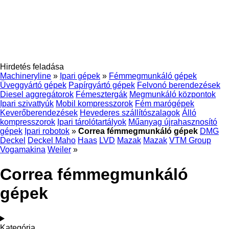
Hirdetés feladása
Machineryline
»
Ipari gépek
»
Fémmegmunkáló gépek
Üveggyártó gépek
Papírgyártó gépek
Felvonó berendezések
Diesel aggregátorok
Fémesztergák
Megmunkáló központok
Ipari szivattyúk
Mobil kompresszorok
Fém marógépek
Keverőberendezések
Hevederes szállítószalagok
Álló
kompresszorok
Ipari tárolótartályok
Műanyag újrahasznosító
gépek
Ipari robotok
»
Correa fémmegmunkáló gépek
DMG
Deckel
Deckel Maho
Haas
LVD
Mazak
Mazak
VTM Group
Vogamakina
Weiler
»
Correa fémmegmunkáló
gépek
Kategória