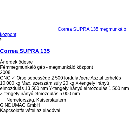
Correa SUPRA 135 megmunkáló
központ
5
Correa SUPRA 135
Ár érdeklődésre
Fémmegmunkáló gép - megmunkáló központ
2008
CNC
✓
Orsó sebessége
2 500 fordulat/perc
Asztal terhelés
10 000 kg
Max. szerszám súly
20 kg
X-tengely irányú
elmozdulás
13 500 mm
Y-tengely irányú elmozdulás
1 500 mm
Z-tengely irányú elmozdulás
5 000 mm
Németország, Kaiserslautern
GINDUMAC GmbH
Kapcsolatfelvétel az eladóval