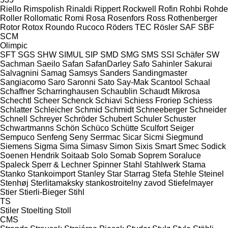
Riello
Rimspolish
Rinaldi
Rippert
Rockwell
Rofin
Rohbi
Rohde
Roller
Rollomatic
Romi
Rosa
Rosenfors
Ross
Rothenberger
Rotor
Rotox
Roundo
Rucoco
Röders TEC
Rösler
SAF
SBF
SCM
Olimpic
SFT
SGS
SHW
SIMUL
SIP
SMD
SMG
SMS
SSI Schäfer
SW
Sachman
Saeilo
Safan
SafanDarley
Safo
Sahinler
Sakurai
Salvagnini
Samag
Samsys
Sanders
Sandingmaster
Sangiacomo
Saro
Saronni
Sato
Say-Mak
Scantool
Schaal
Schaffner
Scharringhausen
Schaublin
Schaudt Mikrosa
Schechtl
Scheer
Schenck
Schiavi
Schiess Froriep
Schiess
Schlatter
Schleicher
Schmid
Schmidt
Schneeberger
Schneider
Schnell
Schreyer
Schröder
Schubert
Schuler
Schuster
Schwartmanns
Schön
Schüco
Schütte
Sculfort
Seiger
Sempuco
Senfeng
Seny
Serrmac
Sicar
Sicmi
Siegmund
Siemens
Sigma
Sima
Simasv
Simon
Sixis
Smart
Smec
Sodick
Soenen Hendrik
Soitaab
Solo
Somab
Soprem
Soraluce
Spaleck
Sperr & Lechner
Spinner
Stahl
Stahlwerk
Stama
Stanko
Stankoimport
Stanley
Star
Starrag
Stefa
Stehle
Steinel
Stenhøj
Sterlitamaksky stankostroitelny zavod
Stiefelmayer
Stier
Stierli-Bieger
Stihl
TS
Stiler
Stoelting
Stoll
CMS