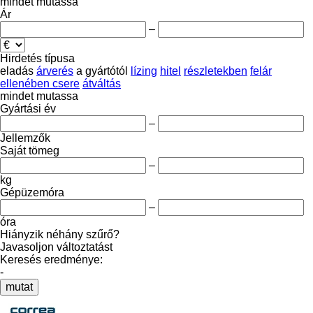
mindet mutassa
Ár
–
Hirdetés típusa
eladás
árverés
a gyártótól
lízing
hitel
részletekben
felár
ellenében csere
átváltás
mindet mutassa
Gyártási év
–
Jellemzők
Saját tömeg
–
kg
Gépüzemóra
–
óra
Hiányzik néhány szűrő?
Javasoljon változtatást
Keresés eredménye:
-
mutat