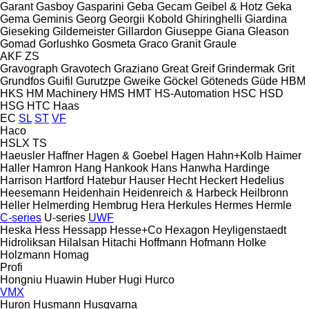
Garant
Gasboy
Gasparini
Geba
Gecam
Geibel & Hotz
Geka
Gema
Geminis
Georg
Georgii Kobold
Ghiringhelli
Giardina
Gieseking
Gildemeister
Gillardon
Giuseppe Giana
Gleason
Gomad
Gorlushko
Gosmeta
Graco
Granit
Graule
AKF
ZS
Gravograph
Gravotech
Graziano
Great
Greif
Grindermak
Grit
Grundfos
Guifil
Gurutzpe
Gweike
Göckel
Göteneds
Güde
HBM
HKS
HM Machinery
HMS
HMT
HS-Automation
HSC
HSD
HSG
HTC
Haas
EC
SL
ST
VF
Haco
HSLX
TS
Haeusler
Haffner
Hagen & Goebel
Hagen
Hahn+Kolb
Haimer
Haller
Hamron
Hang
Hankook
Hans
Hanwha
Hardinge
Harrison
Hartford
Hatebur
Hauser
Hecht
Heckert
Hedelius
Heesemann
Heidenhain
Heidenreich & Harbeck
Heilbronn
Heller
Helmerding
Hembrug
Hera
Herkules
Hermes
Hermle
C-series
U-series
UWF
Heska
Hess
Hessapp
Hesse+Co
Hexagon
Heyligenstaedt
Hidroliksan
Hilalsan
Hitachi
Hoffmann
Hofmann
Holke
Holzmann
Homag
Profi
Hongniu
Huawin
Huber
Hugi
Hurco
VMX
Huron
Husmann
Husqvarna