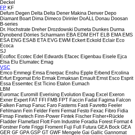
Deckel
FP
KF
Defum
Degen
Delta
Delta
Dener Makina
Denver
Depo
Diamant Boart
Dima
Dimeco
Dirinler
DoALL
Donau
Doosan
B-series
Dr. Hochstrate
Dreher
Drozdowski
Dumeta
Dunkes
Durma
Dynobend
Dörries Scharmann
EBA
EDM
EHT
ELB
EMA
EMS
ESA ENG
ESAB
ETA
EVG
EWM
Eckert
Eckold
Eclair
Eco
Ecoca
SJ
Ecofloc
Ecotec
Edel
Edwards
Efacec
Eigenbau
Eisele
Ejca
Elsa
Elu
Elumatec
Emag
VSC
Emco
Emmegi
Emsa
Enerpac
Enshu
Epple
Erbend
Ercolina
Erfurt
Ergomat
Erlo
Ermak
Ermaksan
Ernault
Ernst
Esco
Esprit
Essa
Essemtec
Est Ticino
Etalon
Eumach
LBM
Euromac
Euromill
Everising
Evolution
Ewag
Excel
Exeron
Exner
Expert
FAT
FFI
FMB
FPT
Faccin
Fadal
Fagima
Falcon
Falken
Famup
Fanuc
Faro
Fastems
Fasti
Favretto
Feeler
Fehlmann
Fein
Felder
Femi
Fermat
Festo
Fexac
Fibro
Fidia
Fimap
Finetech
Finn-Power
Fintek
Fischer
Fisher+Rückle
Fladder
Flamefast
Flott
Fom Industrie
Foradia
Forest
Format 4
Forstner
Forte
Friggi
Froment
Fuji
Full
Futura
GEA Bock
GEA
GER
GF
GPA
GSP
GT
GWF Mengele
Gai
Gallic
Gannomat