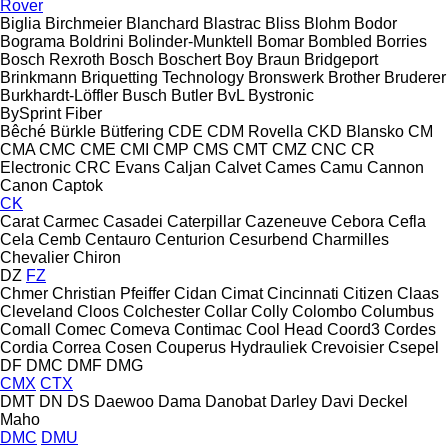
Rover
Biglia
Birchmeier
Blanchard
Blastrac
Bliss
Blohm
Bodor
Bograma
Boldrini
Bolinder-Munktell
Bomar
Bombled
Borries
Bosch Rexroth
Bosch
Boschert
Boy
Braun
Bridgeport
Brinkmann
Briquetting Technology
Bronswerk
Brother
Bruderer
Burkhardt-Löffler
Busch
Butler
BvL
Bystronic
BySprint Fiber
Bêché
Bürkle
Bütfering
CDE
CDM Rovella
CKD Blansko
CM
CMA
CMC
CME
CMI
CMP
CMS
CMT
CMZ
CNC
CR
Electronic
CRC Evans
Caljan
Calvet
Cames
Camu
Cannon
Canon
Captok
CK
Carat
Carmec
Casadei
Caterpillar
Cazeneuve
Cebora
Cefla
Cela
Cemb
Centauro
Centurion
Cesurbend
Charmilles
Chevalier
Chiron
DZ
FZ
Chmer
Christian Pfeiffer
Cidan
Cimat
Cincinnati
Citizen
Claas
Cleveland
Cloos
Colchester
Collar
Colly
Colombo
Columbus
Comall
Comec
Comeva
Contimac
Cool Head
Coord3
Cordes
Cordia
Correa
Cosen
Couperus Hydrauliek
Crevoisier
Csepel
DF
DMC
DMF
DMG
CMX
CTX
DMT
DN
DS
Daewoo
Dama
Danobat
Darley
Davi
Deckel
Maho
DMC
DMU