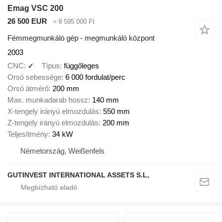
Emag VSC 200
26 500 EUR
≈ 9 595 000 Ft
Fémmegmunkáló gép - megmunkáló központ
2003
CNC
✓
Típus
függőleges
Orsó sebessége
6 000 fordulat/perc
Orsó átmérő
200 mm
Max. munkadarab hossz
140 mm
X-tengely irányú elmozdulás
550 mm
Z-tengely irányú elmozdulás
200 mm
Teljesítmény
34 kW
Németország, Weißenfels
GUTINVEST INTERNATIONAL ASSETS S.L,