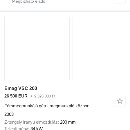
Emag VSC 200
26 500 EUR
≈ 9 595 000 Ft
Fémmegmunkáló gép - megmunkáló központ
2003
Z-tengely irányú elmozdulás
200 mm
Teljesítmény
34 kW