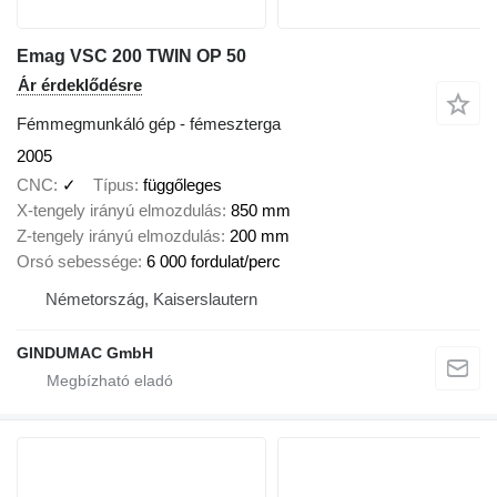
Emag VSC 200 TWIN OP 50
Ár érdeklődésre
Fémmegmunkáló gép - fémeszterga
2005
CNC
✓
Típus
függőleges
X-tengely irányú elmozdulás
850 mm
Z-tengely irányú elmozdulás
200 mm
Orsó sebessége
6 000 fordulat/perc
Németország, Kaiserslautern
GINDUMAC GmbH