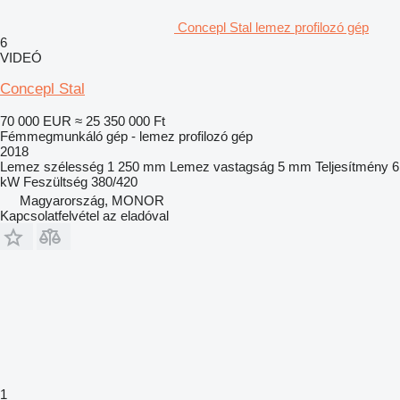
Concepl Stal lemez profilozó gép
6
VIDEÓ
Concepl Stal
70 000 EUR
≈ 25 350 000 Ft
Fémmegmunkáló gép - lemez profilozó gép
2018
Lemez szélesség
1 250 mm
Lemez vastagság
5 mm
Teljesítmény
6
kW
Feszültség
380/420
Magyarország, MONOR
Kapcsolatfelvétel az eladóval
1