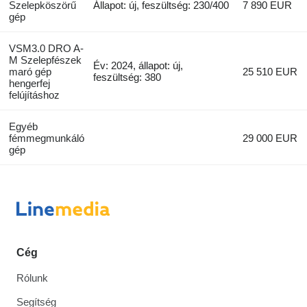
Szelepköszörű
Állapot: új, feszültség: 230/400
7 890 EUR
gép
VSM3.0 DRO A-
M Szelepfészek
Év: 2024, állapot: új,
maró gép
25 510 EUR
feszültség: 380
hengerfej
felújításhoz
Egyéb
fémmegmunkáló
29 000 EUR
gép
Cég
Rólunk
Segítség