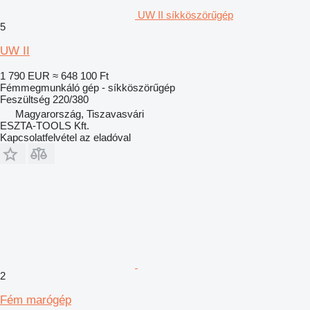
UW II síkköszörűgép
5
UW II
1 790 EUR
≈ 648 100 Ft
Fémmegmunkáló gép - síkköszörűgép
Feszültség
220/380
Magyarország, Tiszavasvári
ESZTA-TOOLS Kft.
Kapcsolatfelvétel az eladóval
2
Fém marógép