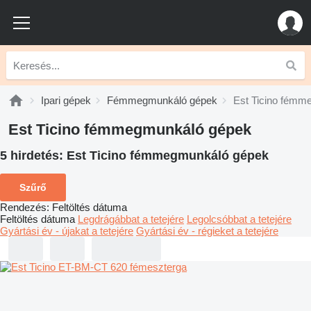
Ipari gépek
Fémmegmunkáló gépek
Est Ticino fémm
Est Ticino fémmegmunkáló gépek
5 hirdetés:
Est Ticino fémmegmunkáló gépek
Szűrő
Rendezés
:
Feltöltés dátuma
Feltöltés dátuma
Legdrágábbat a tetejére
Legolcsóbbat a tetejére
Gyártási év - újakat a tetejére
Gyártási év - régieket a tetejére