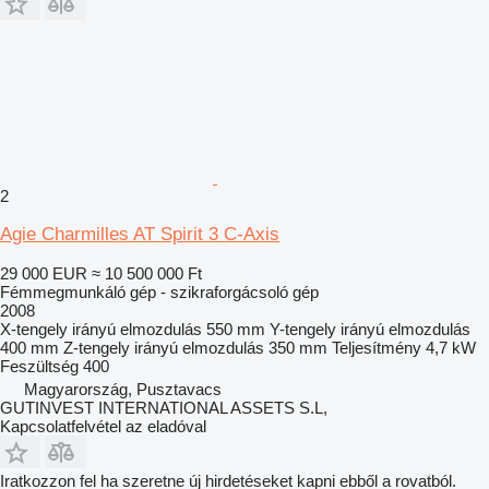
2
Agie Charmilles AT Spirit 3 C-Axis
29 000 EUR
≈ 10 500 000 Ft
Fémmegmunkáló gép - szikraforgácsoló gép
2008
X-tengely irányú elmozdulás
550 mm
Y-tengely irányú elmozdulás
400 mm
Z-tengely irányú elmozdulás
350 mm
Teljesítmény
4,7 kW
Feszültség
400
Magyarország, Pusztavacs
GUTINVEST INTERNATIONAL ASSETS S.L,
Kapcsolatfelvétel az eladóval
Iratkozzon fel ha szeretne új hirdetéseket kapni ebből a rovatból.