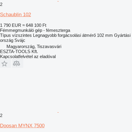
2
Schaublin 102
1 790 EUR
≈ 648 100 Ft
Fémmegmunkáló gép - fémeszterga
Típus
vízszintes
Legnagyobb forgácsolási átmérő
102 mm
Gyártási
ország
Svájc
Magyarország, Tiszavasvári
ESZTA-TOOLS Kft.
Kapcsolatfelvétel az eladóval
2
Doosan MYNX 7500