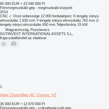
65 000 EUR
≈ 23 540 000 Ft
Fémmegmunkáló gép - megmunkáló központ
2014
CNC
✓
Orsó sebessége
12 000 fordulat/perc
X-tengely irányú
elmozdulás
1 630 mm
Y-tengely irányú elmozdulás
762 mm
Z-
tengely irányú elmozdulás
650 mm
Teljesítmény
15 kW
Magyarország, Pusztavacs
GUTINVEST INTERNATIONAL ASSETS S.L,
Kapcsolatfelvétel az eladóval
1
Agie Charmilles AC Classic V2
35 000 EUR
≈ 12 670 000 Ft
Fémmegmunkáló gép - szikraforgácsoló gép