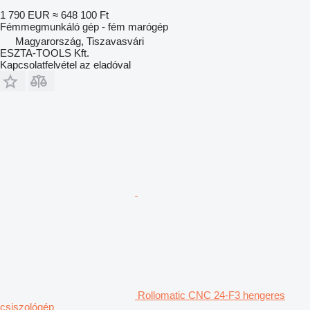
1 790 EUR
≈ 648 100 Ft
Fémmegmunkáló gép - fém marógép
Magyarország, Tiszavasvári
ESZTA-TOOLS Kft.
Kapcsolatfelvétel az eladóval
Rollomatic CNC 24-F3 hengeres
csiszológép