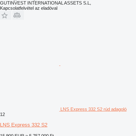
GUTINVEST INTERNATIONAL ASSETS S.L,
Kapcsolatfelvétel az eladóval
LNS Express 332 S2 rúd adagoló
12
LNS Express 332 S2
15 900 EUR
≈ 5 757 000 Ft