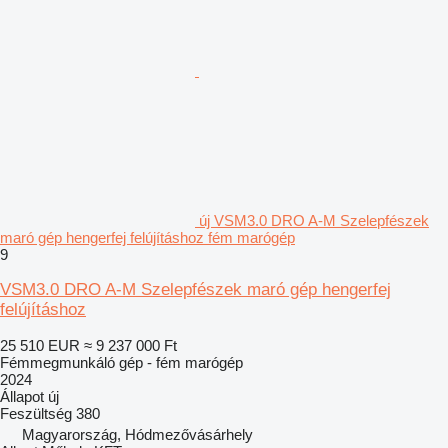
új VSM3.0 DRO A-M Szelepfészek
maró gép hengerfej felújításhoz fém marógép
9
VSM3.0 DRO A-M Szelepfészek maró gép hengerfej
felújításhoz
25 510 EUR
≈ 9 237 000 Ft
Fémmegmunkáló gép - fém marógép
2024
Állapot
új
Feszültség
380
Magyarország, Hódmezővásárhely