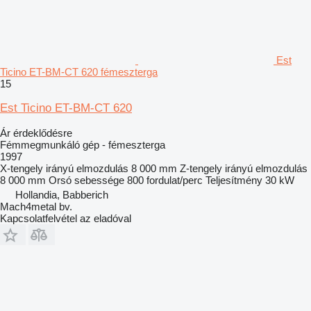
Est
Ticino ET-BM-CT 620 fémeszterga
15
Est Ticino ET-BM-CT 620
Ár érdeklődésre
Fémmegmunkáló gép - fémeszterga
1997
X-tengely irányú elmozdulás
8 000 mm
Z-tengely irányú elmozdulás
8 000 mm
Orsó sebessége
800 fordulat/perc
Teljesítmény
30 kW
Hollandia, Babberich
Mach4metal bv.
Kapcsolatfelvétel az eladóval