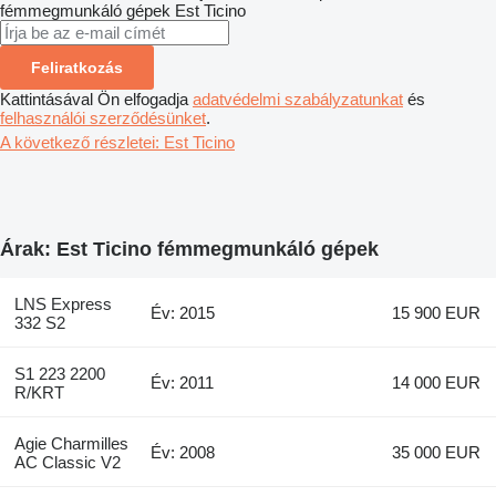
fémmegmunkáló gépek
Est Ticino
Feliratkozás
Kattintásával Ön elfogadja
adatvédelmi szabályzatunkat
és
felhasználói szerződésünket
.
A következő részletei: Est Ticino
Árak: Est Ticino fémmegmunkáló gépek
LNS Express
Év: 2015
15 900 EUR
332 S2
S1 223 2200
Év: 2011
14 000 EUR
R/KRT
Agie Charmilles
Év: 2008
35 000 EUR
AC Classic V2