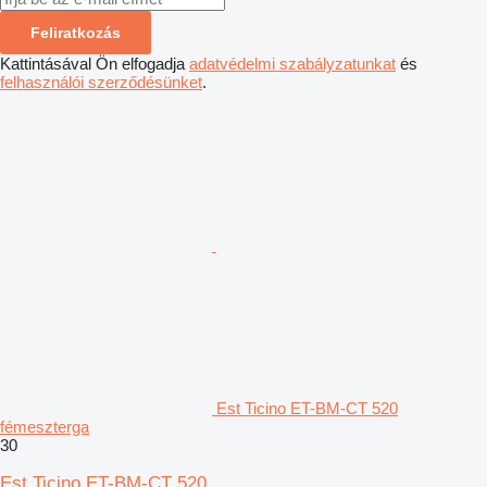
Feliratkozás
Kattintásával Ön elfogadja
adatvédelmi szabályzatunkat
és
felhasználói szerződésünket
.
Est Ticino ET-BM-CT 520
fémeszterga
30
Est Ticino ET-BM-CT 520