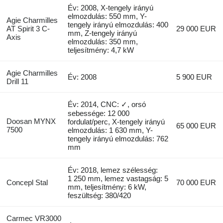
Év: 2008, X-tengely irányú
elmozdulás: 550 mm, Y-
Agie Charmilles
tengely irányú elmozdulás: 400
AT Spirit 3 C-
29 000 EUR
mm, Z-tengely irányú
Axis
elmozdulás: 350 mm,
teljesítmény: 4,7 kW
Agie Charmilles
Év: 2008
5 900 EUR
Drill 11
Év: 2014, CNC: ✓, orsó
sebessége: 12 000
Doosan MYNX
fordulat/perc, X-tengely irányú
65 000 EUR
7500
elmozdulás: 1 630 mm, Y-
tengely irányú elmozdulás: 762
mm
Év: 2018, lemez szélesség:
1 250 mm, lemez vastagság: 5
Concepl Stal
70 000 EUR
mm, teljesítmény: 6 kW,
feszültség: 380/420
Carmec VR3000