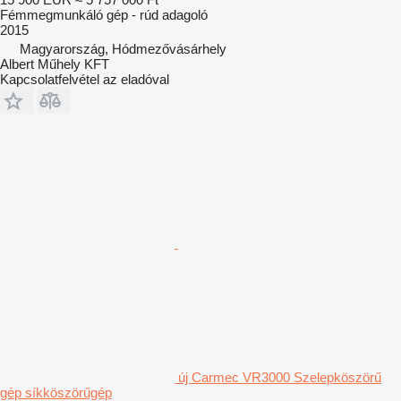
Fémmegmunkáló gép - rúd adagoló
2015
Magyarország, Hódmezővásárhely
Albert Műhely KFT
Kapcsolatfelvétel az eladóval
új Carmec VR3000 Szelepköszörű
gép síkköszörűgép