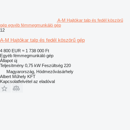
A-M Hajtókar talp és fedél köszörű
gép egyéb fémmegmunkáló gép
12
A-M Hajtókar talp és fedél köszörű gép
4 800 EUR
≈ 1 738 000 Ft
Egyéb fémmegmunkáló gép
Állapot
új
Teljesítmény
0,75 kW
Feszültség
220
Magyarország, Hódmezővásárhely
Albert Műhely KFT
Kapcsolatfelvétel az eladóval