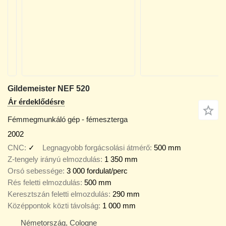
Gildemeister NEF 520
Ár érdeklődésre
Fémmegmunkáló gép - fémeszterga
2002
CNC
✓
Legnagyobb forgácsolási átmérő
500 mm
Z-tengely irányú elmozdulás
1 350 mm
Orsó sebessége
3 000 fordulat/perc
Rés feletti elmozdulás
500 mm
Keresztszán feletti elmozdulás
290 mm
Középpontok közti távolság
1 000 mm
Németország, Cologne