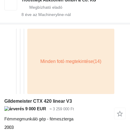
Troostwijk Auktionen GmbH & Co. KG
8
éve az Machineryline-nál
Gildemeister CTX 420 linear V3
9 000 EUR
≈ 3 259 000 Ft
Fémmegmunkáló gép - fémeszterga
2003