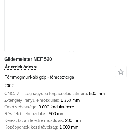
Gildemeister NEF 520
Ár érdeklődésre
Fémmegmunkáló gép - fémeszterga
2002
CNC
✓
Legnagyobb forgácsolási átmérő
500 mm
Z-tengely irányú elmozdulás
1 350 mm
Orsó sebessége
3 000 fordulat/perc
Rés feletti elmozdulás
500 mm
Keresztszán feletti elmozdulás
290 mm
Középpontok közti távolság
1 000 mm