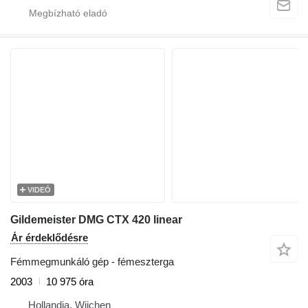
VIDEÓ
Gildemeister DMG CTX 420 linear
Ár érdeklődésre
Fémmegmunkáló gép - fémeszterga
2003
10 975 óra
Hollandia, Wijchen