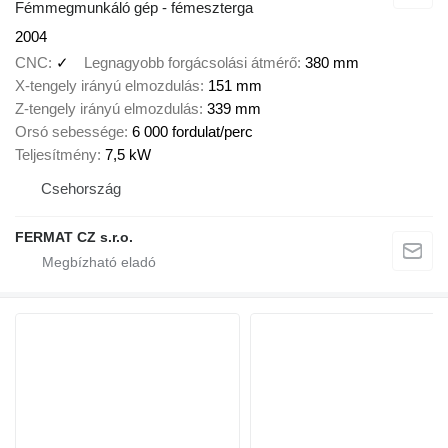
Fémmegmunkáló gép - fémeszterga
2004
CNC
✓
Legnagyobb forgácsolási átmérő
380 mm
X-tengely irányú elmozdulás
151 mm
Z-tengely irányú elmozdulás
339 mm
Orsó sebessége
6 000 fordulat/perc
Teljesítmény
7,5 kW
Csehország
FERMAT CZ s.r.o.