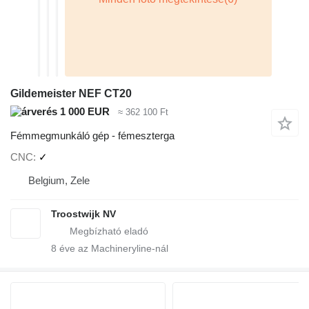
Gildemeister NEF CT20
1 000 EUR
≈ 362 100 Ft
Fémmegmunkáló gép - fémeszterga
CNC
✓
Belgium, Zele
Troostwijk NV
8
éve az Machineryline-nál