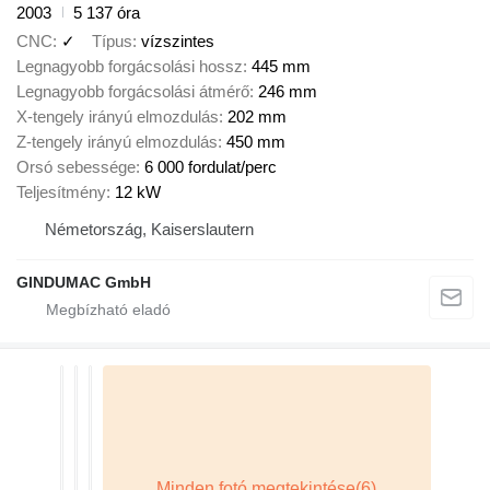
2003
5 137 óra
CNC
✓
Típus
vízszintes
Legnagyobb forgácsolási hossz
445 mm
Legnagyobb forgácsolási átmérő
246 mm
X-tengely irányú elmozdulás
202 mm
Z-tengely irányú elmozdulás
450 mm
Orsó sebessége
6 000 fordulat/perc
Teljesítmény
12 kW
Németország, Kaiserslautern
GINDUMAC GmbH