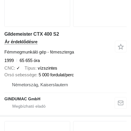
Gildemeister CTX 400 S2
Ár érdeklődésre
Fémmegmunkáló gép - fémeszterga
1999
65 655 óra
CNC
✓
Típus
vízszintes
Orsó sebessége
5 000 fordulat/perc
Németország, Kaiserslautern
GINDUMAC GmbH