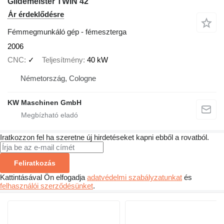
Gildemeister TWIN 42
Ár érdeklődésre
Fémmegmunkáló gép - fémeszterga
2006
CNC
✓
Teljesítmény
40 kW
Németország, Cologne
KW Maschinen GmbH
Iratkozzon fel ha szeretne új hirdetéseket kapni ebből a rovatból.
Feliratkozás
Kattintásával Ön elfogadja
adatvédelmi szabályzatunkat
és
felhasználói szerződésünket
.