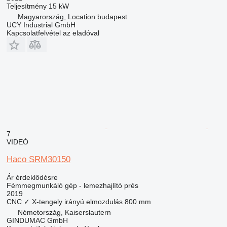
Teljesítmény
15 kW
Magyarország, Location:budapest
UCY Industrial GmbH
Kapcsolatfelvétel az eladóval
7
VIDEÓ
Haco SRM30150
Ár érdeklődésre
Fémmegmunkáló gép - lemezhajlító prés
2019
CNC
✓
X-tengely irányú elmozdulás
800 mm
Németország, Kaiserslautern
GINDUMAC GmbH