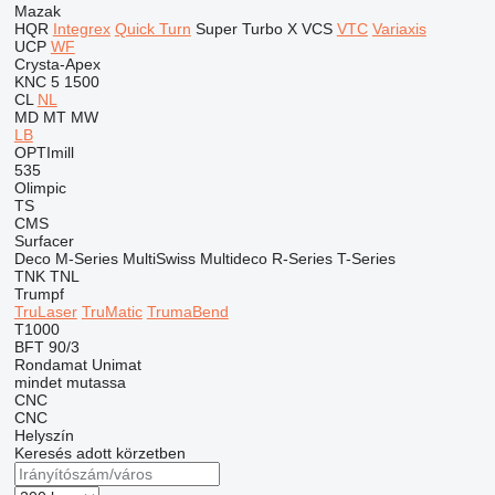
Mazak
HQR
Integrex
Quick Turn
Super Turbo X
VCS
VTC
Variaxis
UCP
WF
Crysta-Apex
KNC 5 1500
CL
NL
MD
MT
MW
LB
OPTImill
535
Olimpic
TS
CMS
Surfacer
Deco
M-Series
MultiSwiss
Multideco
R-Series
T-Series
TNK
TNL
Trumpf
TruLaser
TruMatic
TrumaBend
T1000
BFT 90/3
Rondamat
Unimat
mindet mutassa
CNC
CNC
Helyszín
Keresés adott körzetben