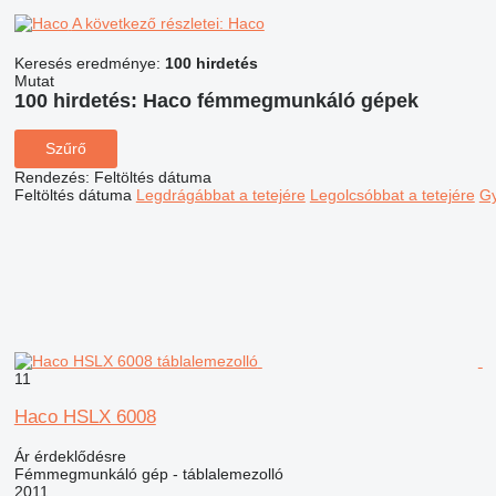
A következő részletei: Haco
Keresés eredménye:
100 hirdetés
Mutat
100 hirdetés:
Haco fémmegmunkáló gépek
Szűrő
Rendezés
:
Feltöltés dátuma
Feltöltés dátuma
Legdrágábbat a tetejére
Legolcsóbbat a tetejére
Gy
11
Haco HSLX 6008
Ár érdeklődésre
Fémmegmunkáló gép - táblalemezolló
2011