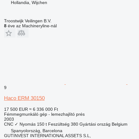
Hollandia, Wijchen
Troostwijk Veilingen B.V.
8
éve az Machineryline-nál
9
Haco ERM 30150
17 500 EUR
≈ 6 336 000 Ft
Fémmegmunkáló gép - lemezhajlító prés
2003
CNC
✓
Nyomás
150 t
Feszültség
380
Gyártási ország
Belgium
Spanyolország, Barcelona
GUTINVEST INTERNATIONAL ASSETS S.L,