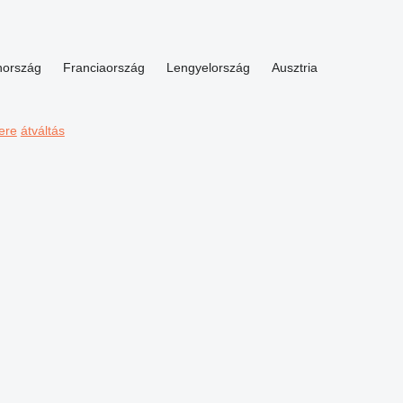
hország
Franciaország
Lengyelország
Ausztria
ere
átváltás