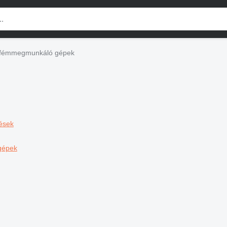
fémmegmunkáló gépek
ések
gépek