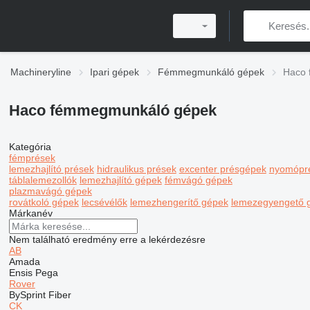
Machineryline
Ipari gépek
Fémmegmunkáló gépek
Haco 
Haco fémmegmunkáló gépek
Kategória
fémprések
lemezhajlító prések
hidraulikus prések
excenter présgépek
nyomópr
táblalemezollók
lemezhajlító gépek
fémvágó gépek
plazmavágó gépek
rovátkoló gépek
lecsévélők
lemezhengerítő gépek
lemezegyengető 
Márkanév
Nem található eredmény erre a lekérdezésre
AB
Amada
Ensis
Pega
Rover
BySprint Fiber
CK