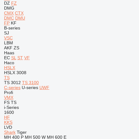
DZ
FZ
DMG
CMX
CTX
DMC
DMU
FP
KF
B-series
SJ
VSC
LBM
AKF
ZS
Haas
EC
SL
ST
VF
Haco
HSLX
HSLX 3008
TS
TS 3012
TS 3100
C-series
U-series
UWF
Profi
VMX
FS
TS
i-Series
1600
HF
KKS
LVD
Shark
Tiger
MH 400 P
MH 500 W
MH 600 E