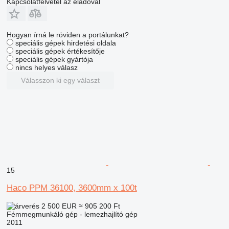
Kapcsolatfelvétel az eladóval
Hogyan írná le röviden a portálunkat?
speciális gépek hirdetési oldala
speciális gépek értékesítője
speciális gépek gyártója
nincs helyes válasz
Válasszon ki egy választ
15
Haco PPM 36100, 3600mm x 100t
2 500 EUR
≈ 905 200 Ft
Fémmegmunkáló gép - lemezhajlító gép
2011