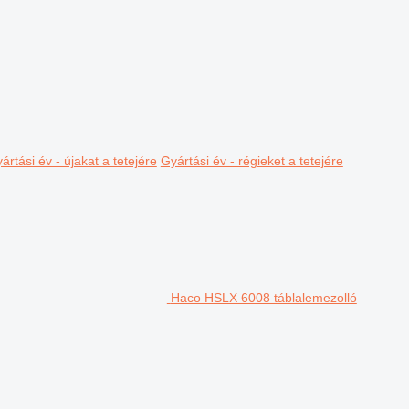
ártási év - újakat a tetejére
Gyártási év - régieket a tetejére
Haco HSLX 6008 táblalemezolló