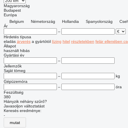
Magyarország
Budapest
Európa
Belgium
Németország
Hollandia
Spanyolország
Cse
Ár
–
Hirdetés típusa
eladás
árverés
a gyártótól
lízing
hitel
részletekben
felár ellenében cs
Állapot
használt
hibás
Gyártási év
–
Jellemzők
Saját tömeg
–
kg
Gépüzemóra
–
óra
Feszültség
380
Hiányzik néhány szűrő?
Javasoljon változtatást
Keresés eredménye:
-
mutat