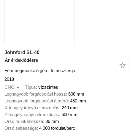
Johnford SL-40
Ár érdeklődésre
Fémmegmunkáló gép - fémeszterga
2018
CNC
✓
Típus
vízszintes
Legnagyobb forgácsolási hossz
600 mm
Legnagyobb forgácsolási átmérő
450 mm
X-tengely irányú elmozdulás
240 mm
Z-tengely irányú elmozdulás
600 mm
Orsó munkahossza
86 mm
Orsó sebessége
4 000 fordulat/perc