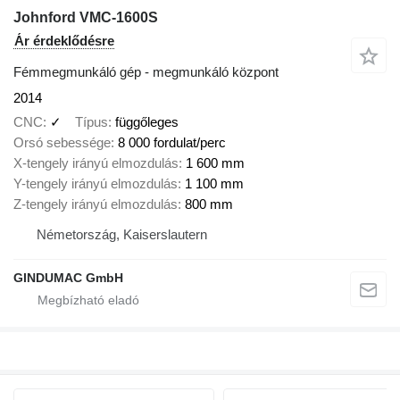
Johnford VMC-1600S
Ár érdeklődésre
Fémmegmunkáló gép - megmunkáló központ
2014
CNC
✓
Típus
függőleges
Orsó sebessége
8 000 fordulat/perc
X-tengely irányú elmozdulás
1 600 mm
Y-tengely irányú elmozdulás
1 100 mm
Z-tengely irányú elmozdulás
800 mm
Németország, Kaiserslautern
GINDUMAC GmbH