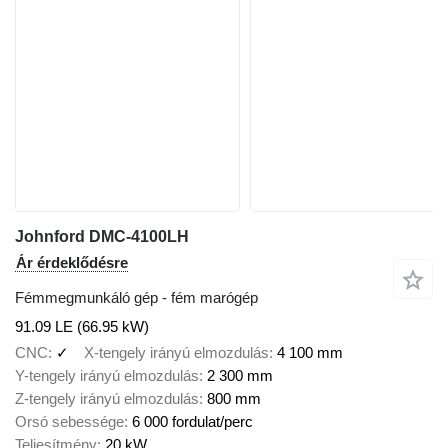
Johnford DMC-4100LH
Ár érdeklődésre
Fémmegmunkáló gép - fém marógép
91.09 LE (66.95 kW)
CNC
✓
X-tengely irányú elmozdulás
4 100 mm
Y-tengely irányú elmozdulás
2 300 mm
Z-tengely irányú elmozdulás
800 mm
Orsó sebessége
6 000 fordulat/perc
Teljesítmény
20 kW