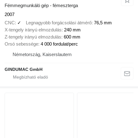
Fémmegmunkáló gép - fémeszterga
2007
CNC
✓
Legnagyobb forgácsolási átmérő
76,5 mm
X-tengely irányú elmozdulás
240 mm
Z-tengely irányú elmozdulás
600 mm
Orsó sebessége
4 000 fordulat/perc
Németország, Kaiserslautern
GINDUMAC GmbH