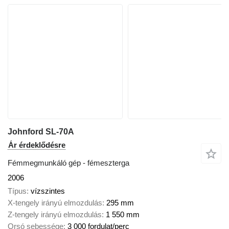
Johnford SL-70A
Ár érdeklődésre
Fémmegmunkáló gép - fémeszterga
2006
Típus
vízszintes
X-tengely irányú elmozdulás
295 mm
Z-tengely irányú elmozdulás
1 550 mm
Orsó sebessége
3 000 fordulat/perc