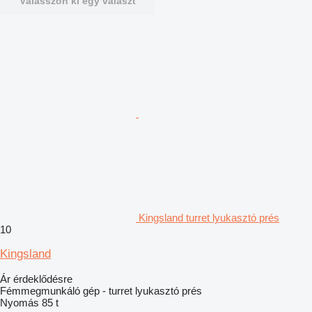
Válasszon ki egy választ
Kingsland turret lyukasztó prés
10
Kingsland
Ár érdeklődésre
Fémmegmunkáló gép - turret lyukasztó prés
Nyomás
85 t