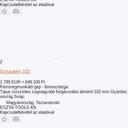
Kapcsolatfelvétel az eladóval
2
Schaublin 102
1 790 EUR
≈ 648 100 Ft
Fémmegmunkáló gép - fémeszterga
Típus
vízszintes
Legnagyobb forgácsolási átmérő
102 mm
Gyártási
ország
Svájc
Magyarország, Tiszavasvári
ESZTA-TOOLS Kft.
Kapcsolatfelvétel az eladóval