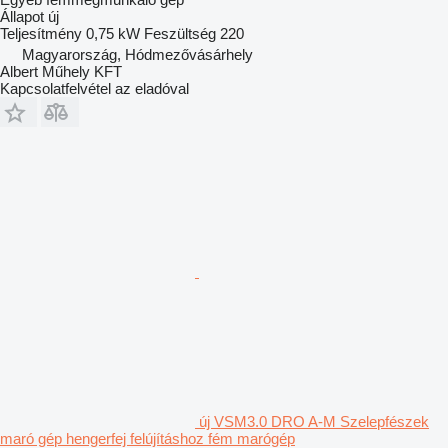
Állapot
új
Teljesítmény
0,75 kW
Feszültség
220
Magyarország, Hódmezővásárhely
Albert Műhely KFT
Kapcsolatfelvétel az eladóval
új VSM3.0 DRO A-M Szelepfészek
maró gép hengerfej felújításhoz fém marógép