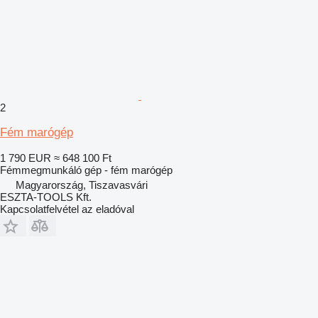
2
Fém marógép
1 790 EUR
≈ 648 100 Ft
Fémmegmunkáló gép - fém marógép
Magyarország, Tiszavasvári
ESZTA-TOOLS Kft.
Kapcsolatfelvétel az eladóval