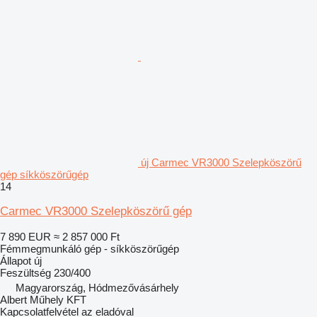
új Carmec VR3000 Szelepköszörű
gép síkköszörűgép
14
Carmec VR3000 Szelepköszörű gép
7 890 EUR
≈ 2 857 000 Ft
Fémmegmunkáló gép - síkköszörűgép
Állapot
új
Feszültség
230/400
Magyarország, Hódmezővásárhely
Albert Műhely KFT
Kapcsolatfelvétel az eladóval