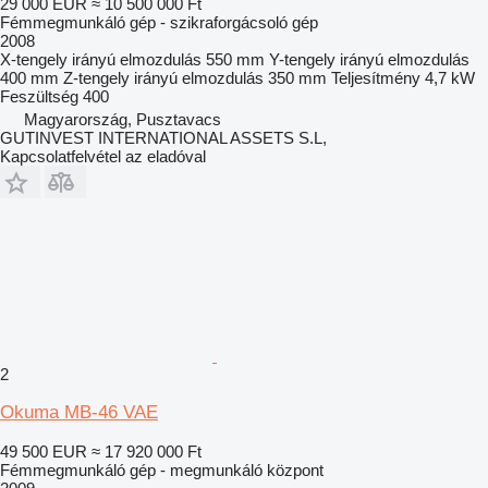
29 000 EUR
≈ 10 500 000 Ft
Fémmegmunkáló gép - szikraforgácsoló gép
2008
X-tengely irányú elmozdulás
550 mm
Y-tengely irányú elmozdulás
400 mm
Z-tengely irányú elmozdulás
350 mm
Teljesítmény
4,7 kW
Feszültség
400
Magyarország, Pusztavacs
GUTINVEST INTERNATIONAL ASSETS S.L,
Kapcsolatfelvétel az eladóval
2
Okuma MB-46 VAE
49 500 EUR
≈ 17 920 000 Ft
Fémmegmunkáló gép - megmunkáló központ