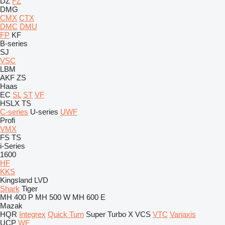
DZ
FZ
DMG
CMX
CTX
DMC
DMU
FP
KF
B-series
SJ
VSC
LBM
AKF
ZS
Haas
EC
SL
ST
VF
HSLX
TS
C-series
U-series
UWF
Profi
VMX
FS
TS
i-Series
1600
HF
KKS
Kingsland
LVD
Shark
Tiger
MH 400 P
MH 500 W
MH 600 E
Mazak
HQR
Integrex
Quick Turn
Super Turbo X
VCS
VTC
Variaxis
UCP
WF