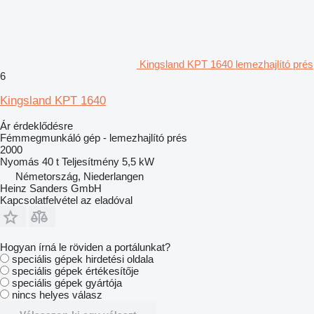
Kingsland KPT 1640 lemezhajlító prés
6
Kingsland KPT 1640
Ár érdeklődésre
Fémmegmunkáló gép - lemezhajlító prés
2000
Nyomás
40 t
Teljesítmény
5,5 kW
Németország, Niederlangen
Heinz Sanders GmbH
Kapcsolatfelvétel az eladóval
Hogyan írná le röviden a portálunkat?
speciális gépek hirdetési oldala
speciális gépek értékesítője
speciális gépek gyártója
nincs helyes válasz