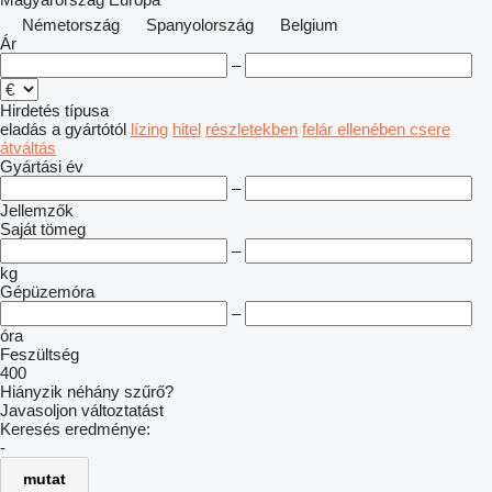
Németország
Spanyolország
Belgium
Ár
–
Hirdetés típusa
eladás
a gyártótól
lízing
hitel
részletekben
felár ellenében csere
átváltás
Gyártási év
–
Jellemzők
Saját tömeg
–
kg
Gépüzemóra
–
óra
Feszültség
400
Hiányzik néhány szűrő?
Javasoljon változtatást
Keresés eredménye:
-
mutat