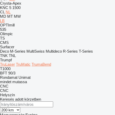
Crysta-Apex
KNC 5 1500
CL
NL
MD
MT
MW
LB
OPTImill
535
Olimpic
TS
CMS
Surfacer
Deco
M-Series
MultiSwiss
Multideco
R-Series
T-Series
TNK
TNL
Trumpf
TruLaser
TruMatic
TrumaBend
T1000
BFT 90/3
Rondamat
Unimat
mindet mutassa
CNC
CNC
Helyszín
Keresés adott körzetben
Magyarország
Európa