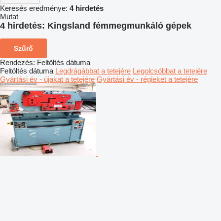
Keresés eredménye:
4 hirdetés
Mutat
4 hirdetés:
Kingsland fémmegmunkáló gépek
Szűrő
Rendezés
:
Feltöltés dátuma
Feltöltés dátuma
Legdrágábbat a tetejére
Legolcsóbbat a tetejére
Gyártási év - újakat a tetejére
Gyártási év - régieket a tetejére