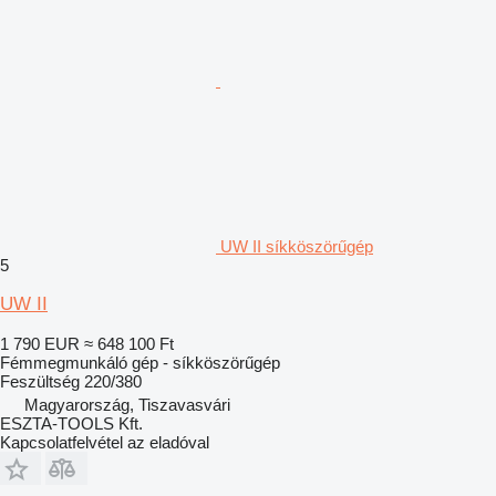
UW II síkköszörűgép
5
UW II
1 790 EUR
≈ 648 100 Ft
Fémmegmunkáló gép - síkköszörűgép
Feszültség
220/380
Magyarország, Tiszavasvári
ESZTA-TOOLS Kft.
Kapcsolatfelvétel az eladóval