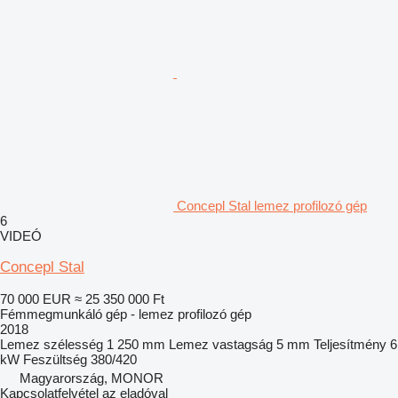
Concepl Stal lemez profilozó gép
6
VIDEÓ
Concepl Stal
70 000 EUR
≈ 25 350 000 Ft
Fémmegmunkáló gép - lemez profilozó gép
2018
Lemez szélesség
1 250 mm
Lemez vastagság
5 mm
Teljesítmény
6
kW
Feszültség
380/420
Magyarország, MONOR
Kapcsolatfelvétel az eladóval