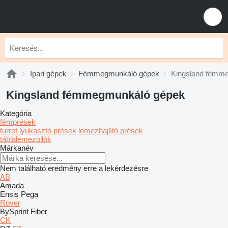
Ipari gépek
Fémmegmunkáló gépek
Kingsland fémm
Kingsland fémmegmunkáló gépek
Kategória
fémprések
turret lyukasztó prések
lemezhajlító prések
táblalemezollók
Márkanév
Nem található eredmény erre a lekérdezésre
AB
Amada
Ensis
Pega
Rover
BySprint Fiber
CK