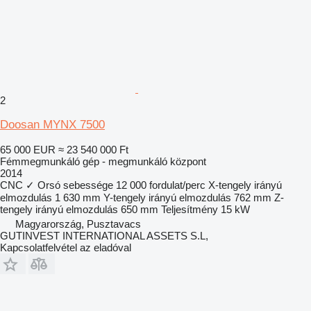
2
Doosan MYNX 7500
65 000 EUR
≈ 23 540 000 Ft
Fémmegmunkáló gép - megmunkáló központ
2014
CNC
✓
Orsó sebessége
12 000 fordulat/perc
X-tengely irányú
elmozdulás
1 630 mm
Y-tengely irányú elmozdulás
762 mm
Z-
tengely irányú elmozdulás
650 mm
Teljesítmény
15 kW
Magyarország, Pusztavacs
GUTINVEST INTERNATIONAL ASSETS S.L,
Kapcsolatfelvétel az eladóval