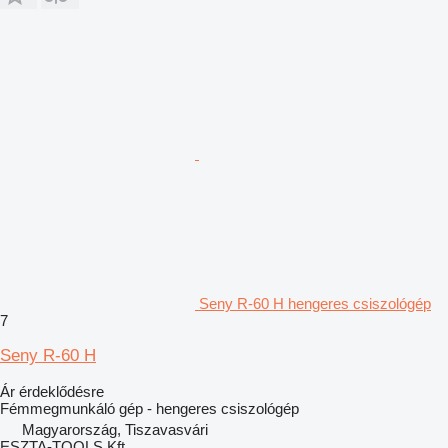
Seny R-60 H hengeres csiszológép
7
Seny R-60 H
Ár érdeklődésre
Fémmegmunkáló gép - hengeres csiszológép
Magyarország, Tiszavasvári
ESZTA-TOOLS Kft.