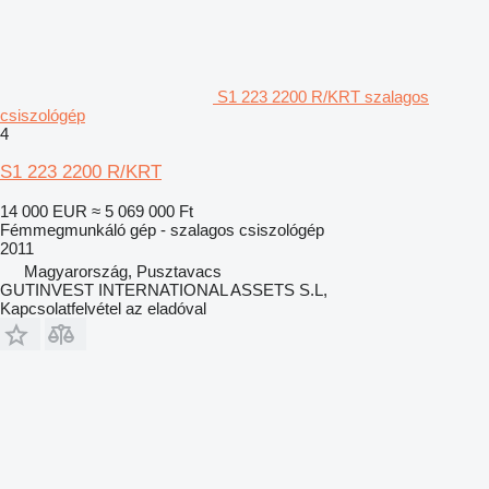
S1 223 2200 R/KRT szalagos
csiszológép
4
S1 223 2200 R/KRT
14 000 EUR
≈ 5 069 000 Ft
Fémmegmunkáló gép - szalagos csiszológép
2011
Magyarország, Pusztavacs
GUTINVEST INTERNATIONAL ASSETS S.L,
Kapcsolatfelvétel az eladóval