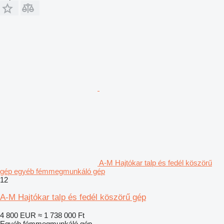
A-M Hajtókar talp és fedél köszörű
gép egyéb fémmegmunkáló gép
12
A-M Hajtókar talp és fedél köszörű gép
4 800 EUR
≈ 1 738 000 Ft
Egyéb fémmegmunkáló gép