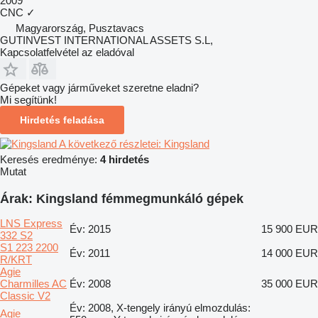
2009
CNC
✓
Magyarország, Pusztavacs
GUTINVEST INTERNATIONAL ASSETS S.L,
Kapcsolatfelvétel az eladóval
Gépeket vagy járműveket szeretne eladni?
Mi segítünk!
Hirdetés feladása
A következő részletei: Kingsland
Keresés eredménye:
4 hirdetés
Mutat
Árak: Kingsland fémmegmunkáló gépek
LNS Express
Év: 2015
15 900 EUR
332 S2
S1 223 2200
Év: 2011
14 000 EUR
R/KRT
Agie
Charmilles AC
Év: 2008
35 000 EUR
Classic V2
Év: 2008, X-tengely irányú elmozdulás:
Agie