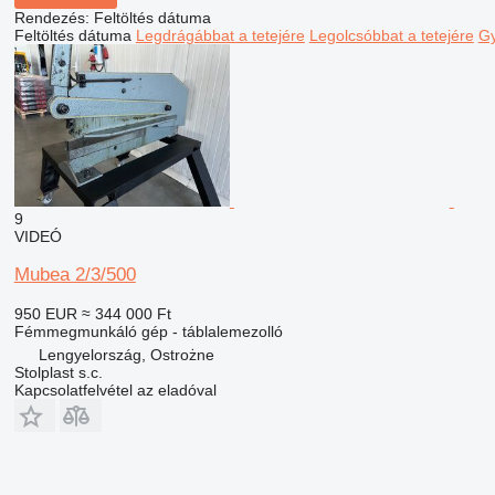
Rendezés
:
Feltöltés dátuma
Feltöltés dátuma
Legdrágábbat a tetejére
Legolcsóbbat a tetejére
Gy
9
VIDEÓ
Mubea 2/3/500
950 EUR
≈ 344 000 Ft
Fémmegmunkáló gép - táblalemezolló
Lengyelország, Ostrożne
Stolplast s.c.
Kapcsolatfelvétel az eladóval