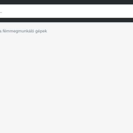
a fémmegmunkáló gépek