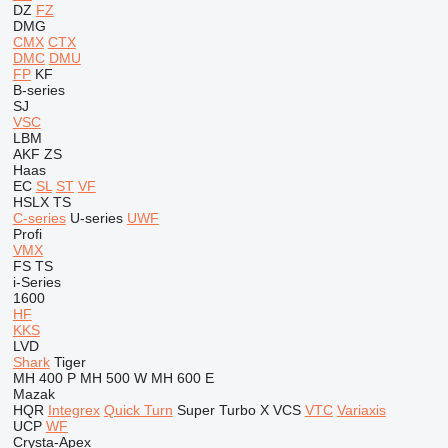
DZ
FZ
DMG
CMX
CTX
DMC
DMU
FP
KF
B-series
SJ
VSC
LBM
AKF
ZS
Haas
EC
SL
ST
VF
HSLX
TS
C-series
U-series
UWF
Profi
VMX
FS
TS
i-Series
1600
HF
KKS
LVD
Shark
Tiger
MH 400 P
MH 500 W
MH 600 E
Mazak
HQR
Integrex
Quick Turn
Super Turbo X
VCS
VTC
Variaxis
UCP
WF
Crysta-Apex