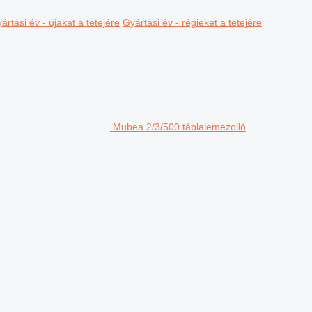
ártási év - újakat a tetejére
Gyártási év - régieket a tetejére
Mubea 2/3/500 táblalemezolló