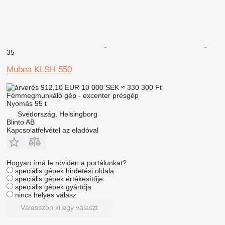
35
Mubea KLSH 550
912,10 EUR
10 000 SEK
≈ 330 300 Ft
Fémmegmunkáló gép - excenter présgép
Nyomás
55 t
Svédország, Helsingborg
Blinto AB
Kapcsolatfelvétel az eladóval
Hogyan írná le röviden a portálunkat?
speciális gépek hirdetési oldala
speciális gépek értékesítője
speciális gépek gyártója
nincs helyes válasz
Válasszon ki egy választ