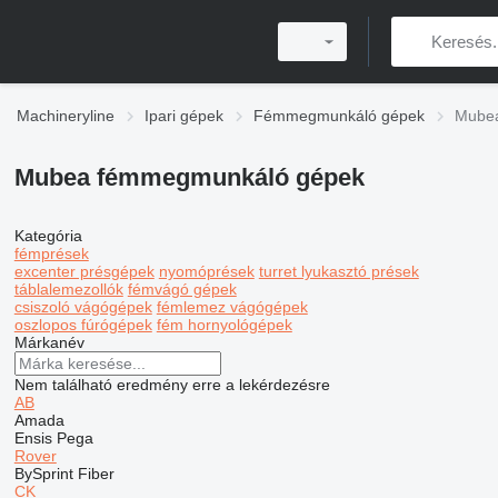
Machineryline
Ipari gépek
Fémmegmunkáló gépek
Mube
Mubea fémmegmunkáló gépek
Kategória
fémprések
excenter présgépek
nyomóprések
turret lyukasztó prések
táblalemezollók
fémvágó gépek
csiszoló vágógépek
fémlemez vágógépek
oszlopos fúrógépek
fém hornyológépek
Márkanév
Nem található eredmény erre a lekérdezésre
AB
Amada
Ensis
Pega
Rover
BySprint Fiber
CK