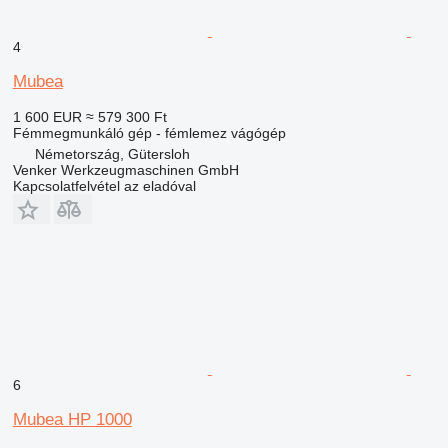
4
Mubea
1 600 EUR
≈ 579 300 Ft
Fémmegmunkáló gép - fémlemez vágógép
Németország, Gütersloh
Venker Werkzeugmaschinen GmbH
Kapcsolatfelvétel az eladóval
6
Mubea HP 1000