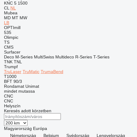
KNC 5 1500
CL
NL
Mubea
MD
MT
MW
LB
OPTImill
535
Olimpic
TS
CMS
Surfacer
Deco
M-Series
MultiSwiss
Multideco
R-Series
T-Series
TNK
TNL
Trumpf
TruLaser
TruMatic
TrumaBend
T1000
BFT 90/3
Rondamat
Unimat
mindet mutassa
CNC
CNC
Helyszín
Keresés adott körzetben
Magyarország
Európa
Németország
Belgium
Svédország
Lengyelország