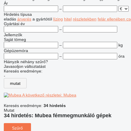
Ár
–
Hirdetés típusa
eladás
árverés
a gyártótól
lízing
hitel
részletekben
felár ellenében cs
Gyártási év
–
Jellemzők
Saját tömeg
–
kg
Gépüzemóra
–
óra
Hiányzik néhány szűrő?
Javasoljon változtatást
Keresés eredménye:
-
mutat
A következő részletei: Mubea
Keresés eredménye:
34 hirdetés
Mutat
34 hirdetés:
Mubea fémmegmunkáló gépek
Szűrő