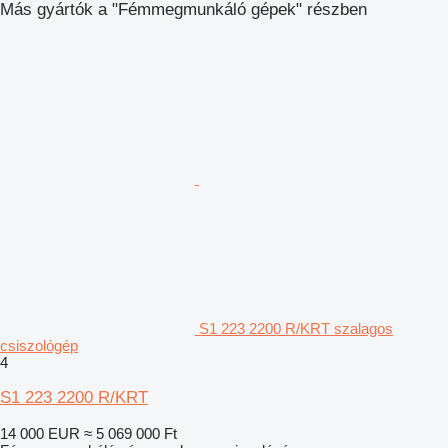
Más gyártók a "Fémmegmunkáló gépek" részben
S1 223 2200 R/KRT szalagos
csiszológép
4
S1 223 2200 R/KRT
14 000 EUR
≈ 5 069 000 Ft