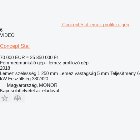
Concepl Stal lemez profilozó gép
6
VIDEÓ
Concepl Stal
70 000 EUR
≈ 25 350 000 Ft
Fémmegmunkáló gép - lemez profilozó gép
2018
Lemez szélesség
1 250 mm
Lemez vastagság
5 mm
Teljesítmény
6
kW
Feszültség
380/420
Magyarország, MONOR
Kapcsolatfelvétel az eladóval