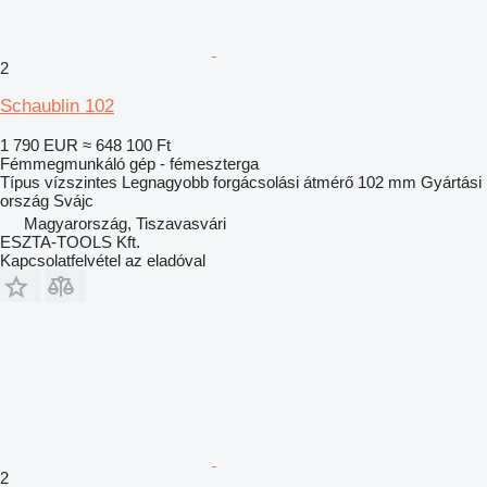
2
Schaublin 102
1 790 EUR
≈ 648 100 Ft
Fémmegmunkáló gép - fémeszterga
Típus
vízszintes
Legnagyobb forgácsolási átmérő
102 mm
Gyártási
ország
Svájc
Magyarország, Tiszavasvári
ESZTA-TOOLS Kft.
Kapcsolatfelvétel az eladóval
2