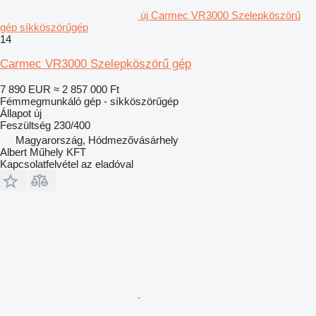
új Carmec VR3000 Szelepköszörű
gép síkköszörűgép
14
Carmec VR3000 Szelepköszörű gép
7 890 EUR
≈ 2 857 000 Ft
Fémmegmunkáló gép - síkköszörűgép
Állapot
új
Feszültség
230/400
Magyarország, Hódmezővásárhely
Albert Műhely KFT
Kapcsolatfelvétel az eladóval