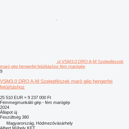
új VSM3.0 DRO A-M Szelepfészek
maró gép hengerfej felújításhoz fém marógép
9
VSM3.0 DRO A-M Szelepfészek maró gép hengerfej
felújításhoz
25 510 EUR
≈ 9 237 000 Ft
Fémmegmunkáló gép - fém marógép
2024
Állapot
új
Feszültség
380
Magyarország, Hódmezővásárhely
Albert Műhely KFT