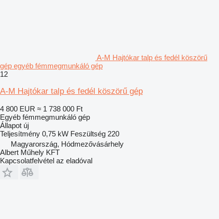
A-M Hajtókar talp és fedél köszörű
gép egyéb fémmegmunkáló gép
12
A-M Hajtókar talp és fedél köszörű gép
4 800 EUR
≈ 1 738 000 Ft
Egyéb fémmegmunkáló gép
Állapot
új
Teljesítmény
0,75 kW
Feszültség
220
Magyarország, Hódmezővásárhely
Albert Műhely KFT
Kapcsolatfelvétel az eladóval