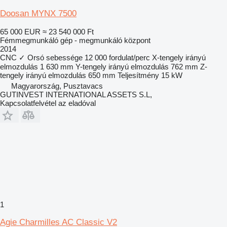
Doosan MYNX 7500
65 000 EUR
≈ 23 540 000 Ft
Fémmegmunkáló gép - megmunkáló központ
2014
CNC
✓
Orsó sebessége
12 000 fordulat/perc
X-tengely irányú
elmozdulás
1 630 mm
Y-tengely irányú elmozdulás
762 mm
Z-
tengely irányú elmozdulás
650 mm
Teljesítmény
15 kW
Magyarország, Pusztavacs
GUTINVEST INTERNATIONAL ASSETS S.L,
Kapcsolatfelvétel az eladóval
1
Agie Charmilles AC Classic V2