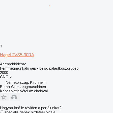
3
Nagel 2VS5-30RA
Ár érdeklődésre
Fémmegmunkáló gép - belső palástköszörűgép
2000
CNC
✓
Németország, Kirchheim
Bema Werkzeugmaschinen
Kapcsolatfelvétel az eladóval
Hogyan írná le röviden a portálunkat?
speciális gépek hirdetési oldala