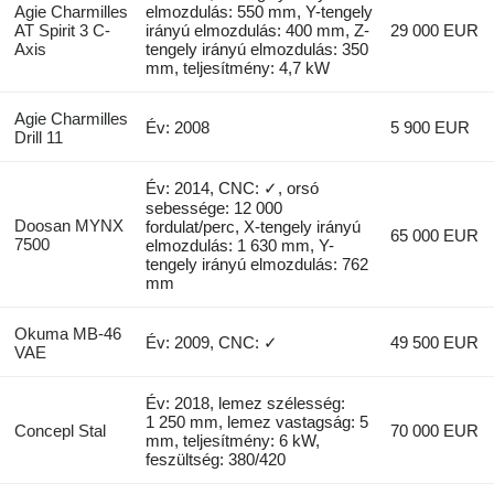
Agie Charmilles
elmozdulás: 550 mm, Y-tengely
AT Spirit 3 C-
irányú elmozdulás: 400 mm, Z-
29 000 EUR
Axis
tengely irányú elmozdulás: 350
mm, teljesítmény: 4,7 kW
Agie Charmilles
Év: 2008
5 900 EUR
Drill 11
Év: 2014, CNC: ✓, orsó
sebessége: 12 000
Doosan MYNX
fordulat/perc, X-tengely irányú
65 000 EUR
7500
elmozdulás: 1 630 mm, Y-
tengely irányú elmozdulás: 762
mm
Okuma MB-46
Év: 2009, CNC: ✓
49 500 EUR
VAE
Év: 2018, lemez szélesség:
1 250 mm, lemez vastagság: 5
Concepl Stal
70 000 EUR
mm, teljesítmény: 6 kW,
feszültség: 380/420