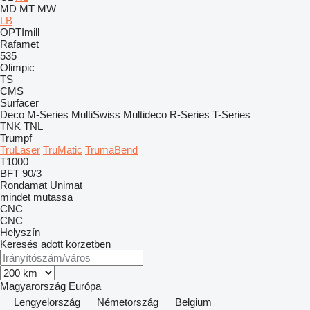
MD
MT
MW
LB
OPTImill
Rafamet
535
Olimpic
TS
CMS
Surfacer
Deco
M-Series
MultiSwiss
Multideco
R-Series
T-Series
TNK
TNL
Trumpf
TruLaser
TruMatic
TrumaBend
T1000
BFT 90/3
Rondamat
Unimat
mindet mutassa
CNC
CNC
Helyszín
Keresés adott körzetben
Magyarország
Európa
Lengyelország
Németország
Belgium