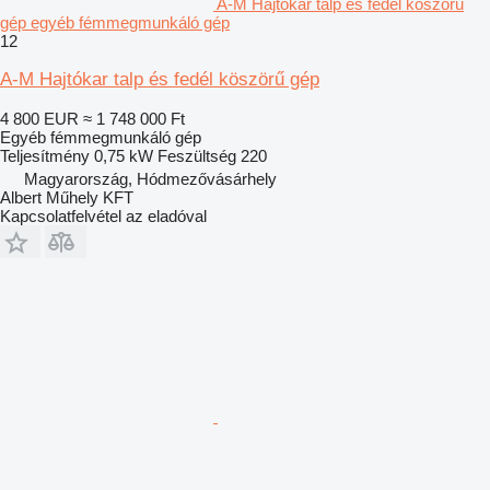
A-M Hajtókar talp és fedél köszörű
gép egyéb fémmegmunkáló gép
12
A-M Hajtókar talp és fedél köszörű gép
4 800 EUR
≈ 1 748 000 Ft
Egyéb fémmegmunkáló gép
Teljesítmény
0,75 kW
Feszültség
220
Magyarország, Hódmezővásárhely
Albert Műhely KFT
Kapcsolatfelvétel az eladóval