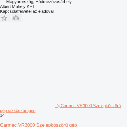
Magyarország, Hódmezővásárhely
Albert Műhely KFT
Kapcsolatfelvétel az eladóval
új Carmec VR3000 Szelepköszörű
gép síkköszörűgép
14
Carmec VR3000 Szelepköszörű gép