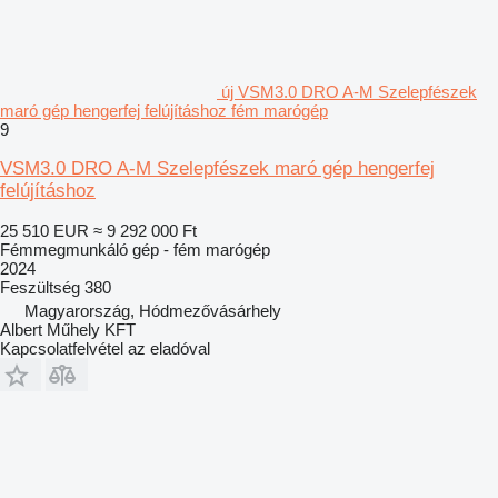
új VSM3.0 DRO A-M Szelepfészek
maró gép hengerfej felújításhoz fém marógép
9
VSM3.0 DRO A-M Szelepfészek maró gép hengerfej
felújításhoz
25 510 EUR
≈ 9 292 000 Ft
Fémmegmunkáló gép - fém marógép
2024
Feszültség
380
Magyarország, Hódmezővásárhely
Albert Műhely KFT
Kapcsolatfelvétel az eladóval