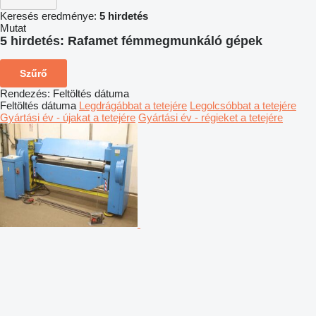
Keresés eredménye:
5 hirdetés
Mutat
5 hirdetés:
Rafamet fémmegmunkáló gépek
Szűrő
Rendezés
:
Feltöltés dátuma
Feltöltés dátuma
Legdrágábbat a tetejére
Legolcsóbbat a tetejére
Gyártási év - újakat a tetejére
Gyártási év - régieket a tetejére