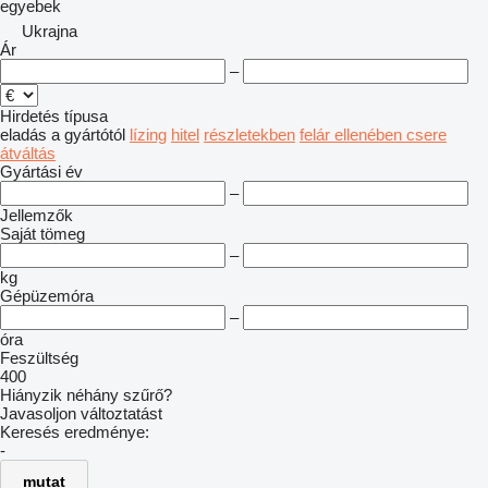
egyebek
Ukrajna
Ár
–
Hirdetés típusa
eladás
a gyártótól
lízing
hitel
részletekben
felár ellenében csere
átváltás
Gyártási év
–
Jellemzők
Saját tömeg
–
kg
Gépüzemóra
–
óra
Feszültség
400
Hiányzik néhány szűrő?
Javasoljon változtatást
Keresés eredménye:
-
mutat