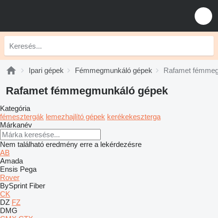
Ipari gépek
Fémmegmunkáló gépek
Rafamet fémmeg
Rafamet fémmegmunkáló gépek
Kategória
fémesztergák
lemezhajlító gépek
kerékekeszterga
Márkanév
Nem található eredmény erre a lekérdezésre
AB
Amada
Ensis
Pega
Rover
BySprint Fiber
CK
DZ
FZ
DMG