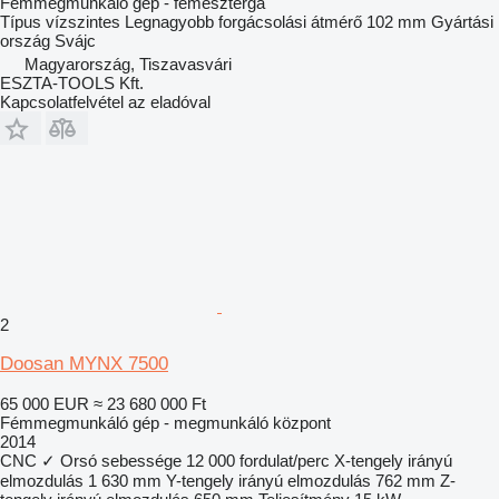
Fémmegmunkáló gép - fémeszterga
Típus
vízszintes
Legnagyobb forgácsolási átmérő
102 mm
Gyártási
ország
Svájc
Magyarország, Tiszavasvári
ESZTA-TOOLS Kft.
Kapcsolatfelvétel az eladóval
2
Doosan MYNX 7500
65 000 EUR
≈ 23 680 000 Ft
Fémmegmunkáló gép - megmunkáló központ
2014
CNC
✓
Orsó sebessége
12 000 fordulat/perc
X-tengely irányú
elmozdulás
1 630 mm
Y-tengely irányú elmozdulás
762 mm
Z-