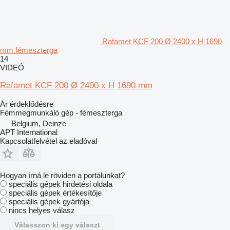
Rafamet KCF 200 Ø 2400 x H 1690
mm fémeszterga
14
VIDEÓ
Rafamet KCF 200 Ø 2400 x H 1690 mm
Ár érdeklődésre
Fémmegmunkáló gép - fémeszterga
Belgium, Deinze
APT International
Kapcsolatfelvétel az eladóval
Hogyan írná le röviden a portálunkat?
speciális gépek hirdetési oldala
speciális gépek értékesítője
speciális gépek gyártója
nincs helyes válasz
Válasszon ki egy választ