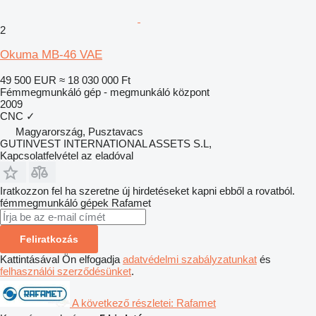
2
Okuma MB-46 VAE
49 500 EUR
≈ 18 030 000 Ft
Fémmegmunkáló gép - megmunkáló központ
2009
CNC
✓
Magyarország, Pusztavacs
GUTINVEST INTERNATIONAL ASSETS S.L,
Kapcsolatfelvétel az eladóval
Iratkozzon fel ha szeretne új hirdetéseket kapni ebből a rovatból.
fémmegmunkáló gépek
Rafamet
Feliratkozás
Kattintásával Ön elfogadja
adatvédelmi szabályzatunkat
és
felhasználói szerződésünket
.
A következő részletei: Rafamet