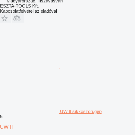
Magyarország, Tiszavasvári
ESZTA-TOOLS Kft.
Kapcsolatfelvétel az eladóval
UW II síkköszörűgép
5
UW II