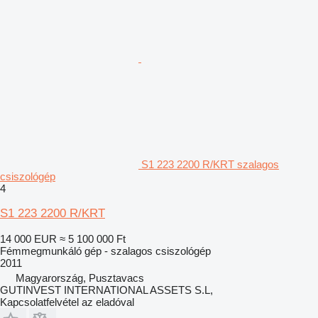
S1 223 2200 R/KRT szalagos
csiszológép
4
S1 223 2200 R/KRT
14 000 EUR
≈ 5 100 000 Ft
Fémmegmunkáló gép - szalagos csiszológép
2011
Magyarország, Pusztavacs
GUTINVEST INTERNATIONAL ASSETS S.L,
Kapcsolatfelvétel az eladóval