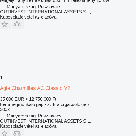
tengely irányú elmozdulás
650 mm
Teljesítmény
15 kW
Magyarország, Pusztavacs
GUTINVEST INTERNATIONAL ASSETS S.L,
Kapcsolatfelvétel az eladóval
1
Agie Charmilles AC Classic V2
35 000 EUR
≈ 12 750 000 Ft
Fémmegmunkáló gép - szikraforgácsoló gép
2008
Magyarország, Pusztavacs
GUTINVEST INTERNATIONAL ASSETS S.L,
Kapcsolatfelvétel az eladóval