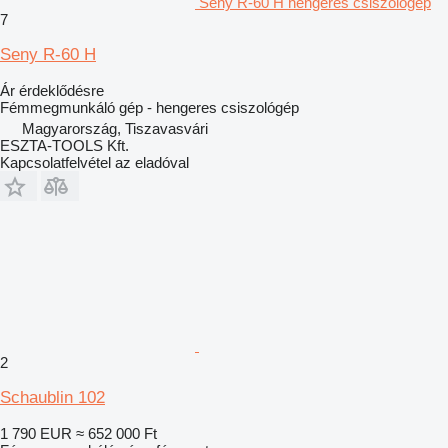
Seny R-60 H hengeres csiszológép
7
Seny R-60 H
Ár érdeklődésre
Fémmegmunkáló gép - hengeres csiszológép
Magyarország, Tiszavasvári
ESZTA-TOOLS Kft.
Kapcsolatfelvétel az eladóval
2
Schaublin 102
1 790 EUR
≈ 652 000 Ft