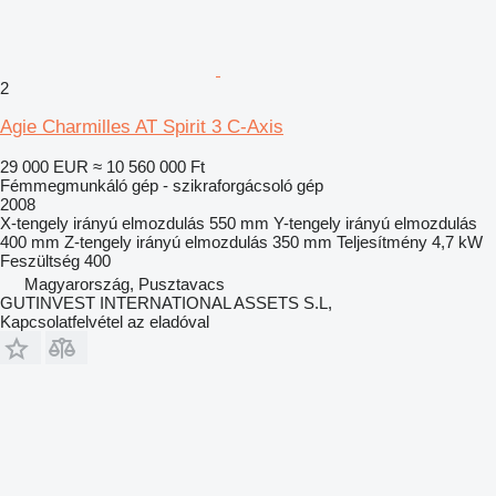
2
Agie Charmilles AT Spirit 3 C-Axis
29 000 EUR
≈ 10 560 000 Ft
Fémmegmunkáló gép - szikraforgácsoló gép
2008
X-tengely irányú elmozdulás
550 mm
Y-tengely irányú elmozdulás
400 mm
Z-tengely irányú elmozdulás
350 mm
Teljesítmény
4,7 kW
Feszültség
400
Magyarország, Pusztavacs
GUTINVEST INTERNATIONAL ASSETS S.L,
Kapcsolatfelvétel az eladóval