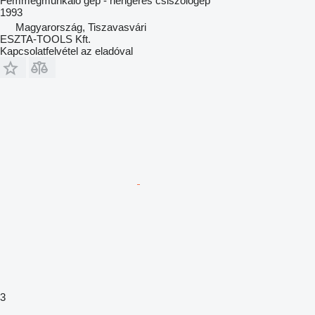
Fémmegmunkáló gép - hengeres csiszológép
1993
Magyarország, Tiszavasvári
ESZTA-TOOLS Kft.
Kapcsolatfelvétel az eladóval
3