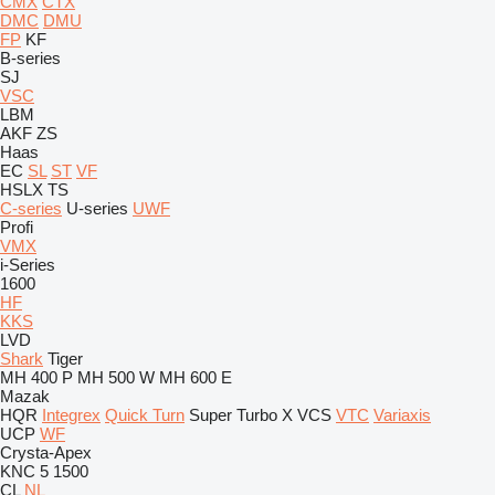
CMX
CTX
DMC
DMU
FP
KF
B-series
SJ
VSC
LBM
AKF
ZS
Haas
EC
SL
ST
VF
HSLX
TS
C-series
U-series
UWF
Profi
VMX
i-Series
1600
HF
KKS
LVD
Shark
Tiger
MH 400 P
MH 500 W
MH 600 E
Mazak
HQR
Integrex
Quick Turn
Super Turbo X
VCS
VTC
Variaxis
UCP
WF
Crysta-Apex
KNC 5 1500
CL
NL