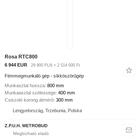
Rosa RTC800
6 944 EUR
29 900 PLN
≈ 2 514 000 Ft
Fémmegmunkáló gép - síkköszörűgép
Munkasztal hossza
800 mm
Munkaasztal szélessége
400 mm
Csiszoló korong átmérő
300 mm
Lengyelország, Trzebunia, Polska
Z.P.U.H. METROBUD