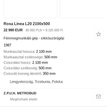
Rosa Linea L20 2100x500
22 990 EUR
99 000 PLN
≈ 8 325 000 Ft
Fémmegmunkáló gép - síkköszörűgép
1987
Munkasztal hossza
2 100 mm
Munkaasztal szélessége
500 mm
Csiszolási hossz
2 100 mm
Csiszolási szélesség
500 mm
Csiszoló korong átmérő
350 mm
Lengyelország, Trzebunia, Polska
Z.P.U.H. METROBUD