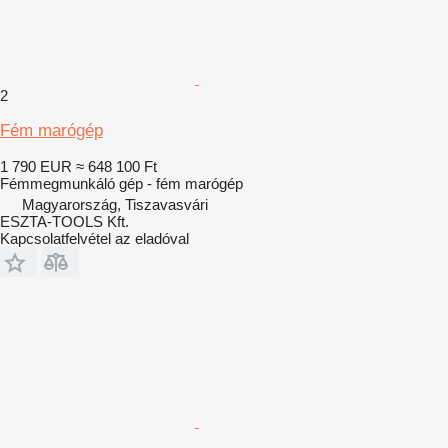
2
Fém marógép
1 790 EUR
≈ 648 100 Ft
Fémmegmunkáló gép - fém marógép
Magyarország, Tiszavasvári
ESZTA-TOOLS Kft.
Kapcsolatfelvétel az eladóval