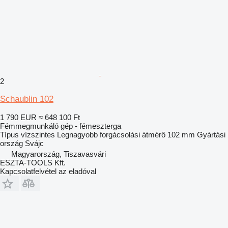
2
Schaublin 102
1 790 EUR
≈ 648 100 Ft
Fémmegmunkáló gép - fémeszterga
Típus
vízszintes
Legnagyobb forgácsolási átmérő
102 mm
Gyártási
ország
Svájc
Magyarország, Tiszavasvári
ESZTA-TOOLS Kft.
Kapcsolatfelvétel az eladóval