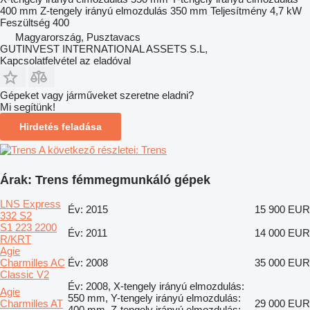
400 mm
Z-tengely irányú elmozdulás
350 mm
Teljesítmény
4,7 kW
Feszültség
400
Magyarország, Pusztavacs
GUTINVEST INTERNATIONAL ASSETS S.L,
Kapcsolatfelvétel az eladóval
Gépeket vagy járműveket szeretne eladni?
Mi segítünk!
Hirdetés feladása
A következő részletei: Trens
Árak: Trens fémmegmunkáló gépek
LNS Express
Év: 2015
15 900 EUR
332 S2
S1 223 2200
Év: 2011
14 000 EUR
R/KRT
Agie
Charmilles AC
Év: 2008
35 000 EUR
Classic V2
Év: 2008, X-tengely irányú elmozdulás:
Agie
550 mm, Y-tengely irányú elmozdulás:
Charmilles AT
29 000 EUR
400 mm, Z-tengely irányú elmozdulás: