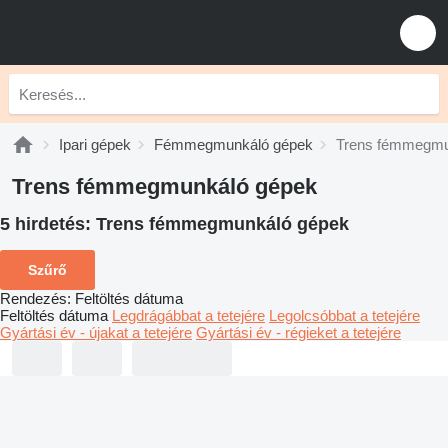
Ipari gépek
Fémmegmunkáló gépek
Trens fémmegmu
Trens fémmegmunkáló gépek
5 hirdetés:
Trens fémmegmunkáló gépek
Szűrő
Rendezés
:
Feltöltés dátuma
Feltöltés dátuma
Legdrágábbat a tetejére
Legolcsóbbat a tetejére
Gyártási év - újakat a tetejére
Gyártási év - régieket a tetejére