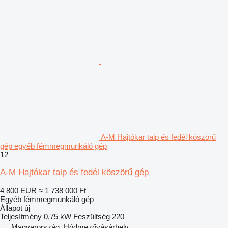
A-M Hajtókar talp és fedél köszörű
gép egyéb fémmegmunkáló gép
12
A-M Hajtókar talp és fedél köszörű gép
4 800 EUR
≈ 1 738 000 Ft
Egyéb fémmegmunkáló gép
Állapot
új
Teljesítmény
0,75 kW
Feszültség
220
Magyarország, Hódmezővásárhely