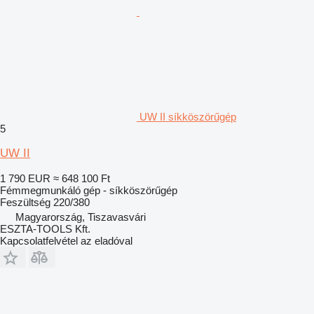
UW II síkköszörűgép
5
UW II
1 790 EUR
≈ 648 100 Ft
Fémmegmunkáló gép - síkköszörűgép
Feszültség
220/380
Magyarország, Tiszavasvári
ESZTA-TOOLS Kft.
Kapcsolatfelvétel az eladóval