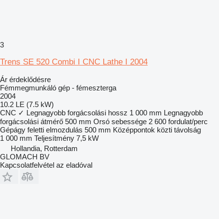
3
Trens SE 520 Combi I CNC Lathe I 2004
Ár érdeklődésre
Fémmegmunkáló gép - fémeszterga
2004
10.2 LE (7.5 kW)
CNC
✓
Legnagyobb forgácsolási hossz
1 000 mm
Legnagyobb
forgácsolási átmérő
500 mm
Orsó sebessége
2 600 fordulat/perc
Gépágy feletti elmozdulás
500 mm
Középpontok közti távolság
1 000 mm
Teljesítmény
7,5 kW
Hollandia, Rotterdam
GLOMACH BV
Kapcsolatfelvétel az eladóval