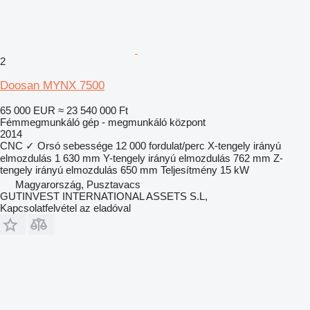
2
Doosan MYNX 7500
65 000 EUR
≈ 23 540 000 Ft
Fémmegmunkáló gép - megmunkáló központ
2014
CNC
✓
Orsó sebessége
12 000 fordulat/perc
X-tengely irányú
elmozdulás
1 630 mm
Y-tengely irányú elmozdulás
762 mm
Z-
tengely irányú elmozdulás
650 mm
Teljesítmény
15 kW
Magyarország, Pusztavacs
GUTINVEST INTERNATIONAL ASSETS S.L,
Kapcsolatfelvétel az eladóval