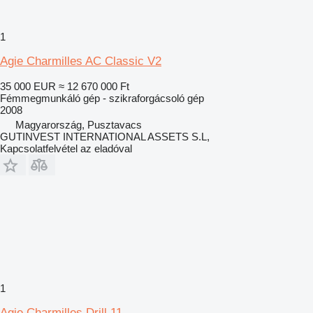
1
Agie Charmilles AC Classic V2
35 000 EUR
≈ 12 670 000 Ft
Fémmegmunkáló gép - szikraforgácsoló gép
2008
Magyarország, Pusztavacs
GUTINVEST INTERNATIONAL ASSETS S.L,
Kapcsolatfelvétel az eladóval
1
Agie Charmilles Drill 11