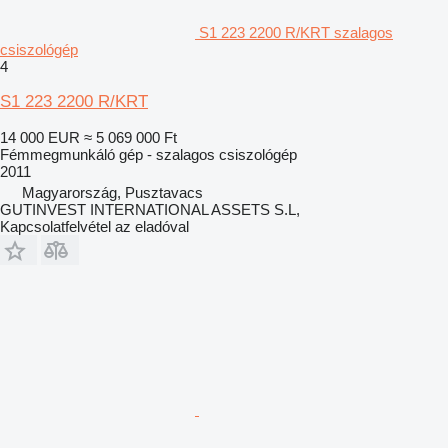
S1 223 2200 R/KRT szalagos
csiszológép
4
S1 223 2200 R/KRT
14 000 EUR
≈ 5 069 000 Ft
Fémmegmunkáló gép - szalagos csiszológép
2011
Magyarország, Pusztavacs
GUTINVEST INTERNATIONAL ASSETS S.L,
Kapcsolatfelvétel az eladóval