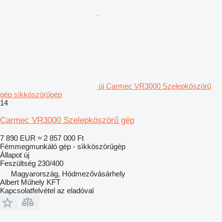
új Carmec VR3000 Szelepköszörű
gép síkköszörűgép
14
Carmec VR3000 Szelepköszörű gép
7 890 EUR
≈ 2 857 000 Ft
Fémmegmunkáló gép - síkköszörűgép
Állapot
új
Feszültség
230/400
Magyarország, Hódmezővásárhely
Albert Műhely KFT
Kapcsolatfelvétel az eladóval