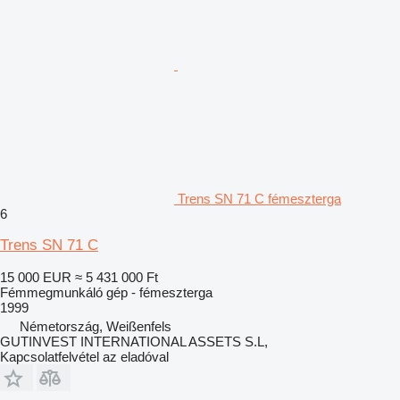
Trens SN 71 C fémeszterga
6
Trens SN 71 C
15 000 EUR
≈ 5 431 000 Ft
Fémmegmunkáló gép - fémeszterga
1999
Németország, Weißenfels
GUTINVEST INTERNATIONAL ASSETS S.L,
Kapcsolatfelvétel az eladóval