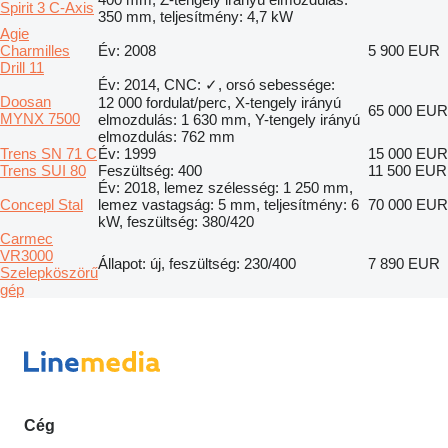
Spirit 3 C-Axis
350 mm, teljesítmény: 4,7 kW
Agie
Charmilles
Év: 2008
5 900 EUR
Drill 11
Év: 2014, CNC: ✓, orsó sebessége:
Doosan
12 000 fordulat/perc, X-tengely irányú
65 000 EUR
MYNX 7500
elmozdulás: 1 630 mm, Y-tengely irányú
elmozdulás: 762 mm
Trens SN 71 C
Év: 1999
15 000 EUR
Trens SUI 80
Feszültség: 400
11 500 EUR
Év: 2018, lemez szélesség: 1 250 mm,
Concepl Stal
lemez vastagság: 5 mm, teljesítmény: 6
70 000 EUR
kW, feszültség: 380/420
Carmec
VR3000
Állapot: új, feszültség: 230/400
7 890 EUR
Szelepköszörű
gép
Cég