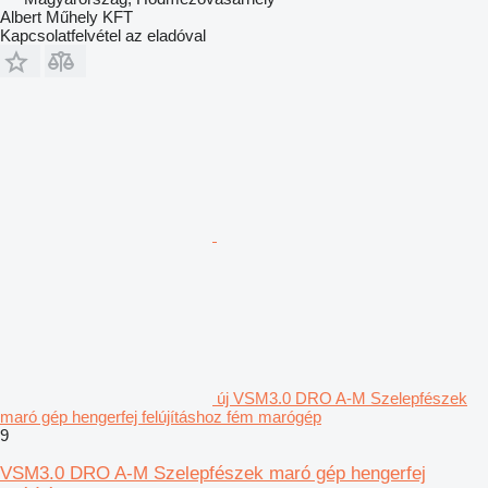
Albert Műhely KFT
Kapcsolatfelvétel az eladóval
új VSM3.0 DRO A-M Szelepfészek
maró gép hengerfej felújításhoz fém marógép
9
VSM3.0 DRO A-M Szelepfészek maró gép hengerfej