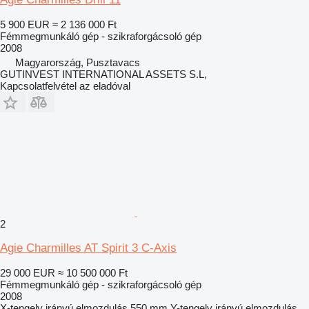
5 900 EUR
≈ 2 136 000 Ft
Fémmegmunkáló gép - szikraforgácsoló gép
2008
Magyarország, Pusztavacs
GUTINVEST INTERNATIONAL ASSETS S.L,
Kapcsolatfelvétel az eladóval
2
Agie Charmilles AT Spirit 3 C-Axis
29 000 EUR
≈ 10 500 000 Ft
Fémmegmunkáló gép - szikraforgácsoló gép
2008
X-tengely irányú elmozdulás
550 mm
Y-tengely irányú elmozdulás