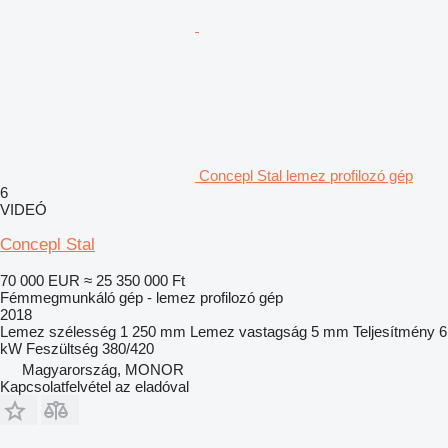
Concepl Stal lemez profilozó gép
6
VIDEÓ
Concepl Stal
70 000 EUR
≈ 25 350 000 Ft
Fémmegmunkáló gép - lemez profilozó gép
2018
Lemez szélesség
1 250 mm
Lemez vastagság
5 mm
Teljesítmény
6
kW
Feszültség
380/420
Magyarország, MONOR
Kapcsolatfelvétel az eladóval