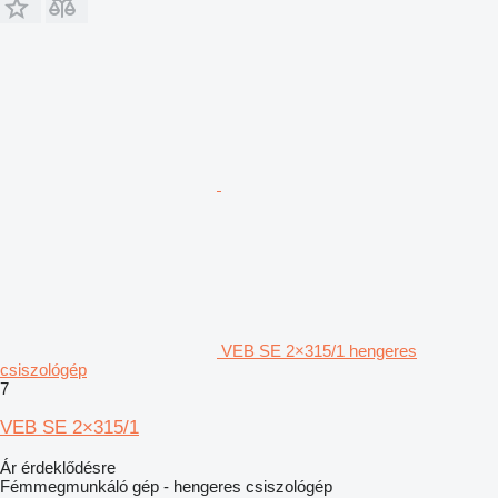
VEB SE 2×315/1 hengeres
csiszológép
7
VEB SE 2×315/1
Ár érdeklődésre
Fémmegmunkáló gép - hengeres csiszológép