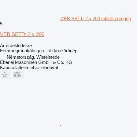
VEB SETTr 2 x 200 síkköszörűgép
5
VEB SETTr 2 x 200
Ár érdeklődésre
Fémmegmunkáló gép - síkköszörűgép
Németország, Wiefelstede
Eberlei Maschinen GmbH & Co. KG
Kapcsolatfelvétel az eladóval