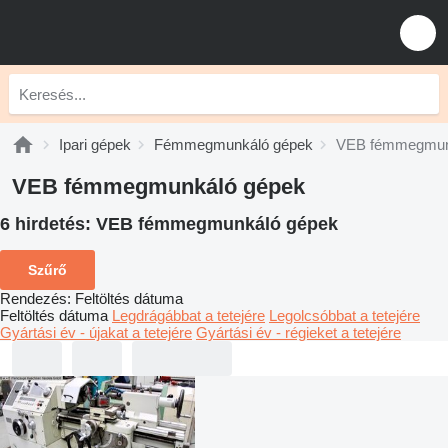
Ipari gépek
Fémmegmunkáló gépek
VEB fémmegmun
VEB fémmegmunkáló gépek
6 hirdetés:
VEB fémmegmunkáló gépek
Szűrő
Rendezés
:
Feltöltés dátuma
Feltöltés dátuma
Legdrágábbat a tetejére
Legolcsóbbat a tetejére
Gyártási év - újakat a tetejére
Gyártási év - régieket a tetejére