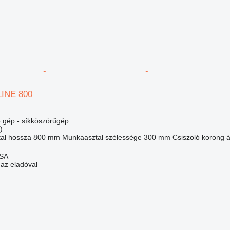
LINE 800
gép - síkköszörűgép
)
al hossza
800 mm
Munkaasztal szélessége
300 mm
Csiszoló korong 
 SA
 az eladóval