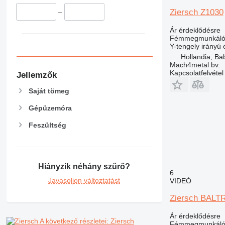
Ziersch Z1030
–
Ár érdeklődésre
Fémmegmunkáló 
Y-tengely irányú
Hollandia, Ba
Mach4metal bv.
Kapcsolatfelvétel
Jellemzők
Saját tömeg
Gépüzemóra
Feszültség
Hiányzik néhány szűrő?
6
Javasoljon változtatást
VIDEÓ
Ziersch BALT
Ár érdeklődésre
A következő részletei: Ziersch
Fémmegmunkáló 