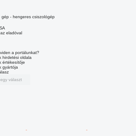
ép - hengeres csiszológép
 SA
 az eladóval
viden a portálunkat?
 hirdetési oldala
k értékesítője
k gyártója
álasz
 egy választ