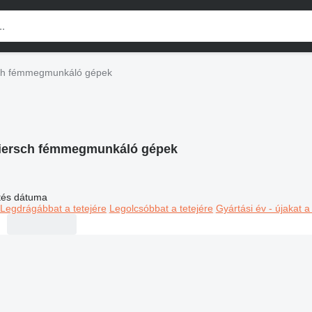
ch fémmegmunkáló gépek
iersch fémmegmunkáló gépek
ltés dátuma
Legdrágábbat a tetejére
Legolcsóbbat a tetejére
Gyártási év - újakat a