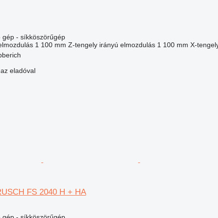
gép - síkköszörűgép
 elmozdulás
1 100 mm
Z-tengely irányú elmozdulás
1 100 mm
X-tengel
bberich
 az eladóval
RUSCH FS 2040 H + HA
gép - síkköszörűgép