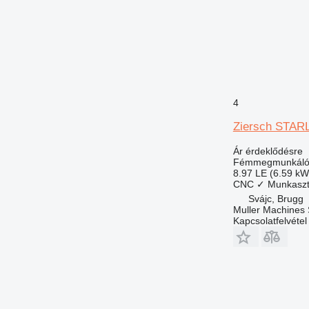
4
Ziersch STAR
Ár érdeklődésre
Fémmegmunkáló 
8.97 LE (6.59 kW
CNC
✓
Munkaszt
Svájc, Brugg
Muller Machines
Kapcsolatfelvétel