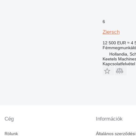
6
Ziersch
12 500 EUR
≈ 4 
Fémmegmunkáló 
Hollandia, Sch
Keetels Machines
Kapcsolatfelvétel
Cég
Információk
Rólunk
Általános szerződési 