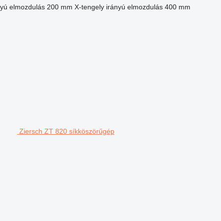
nyú elmozdulás
200 mm
X-tengely irányú elmozdulás
400 mm
Ziersch ZT 820 síkköszörűgép