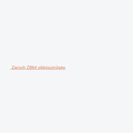
Ziersch ZB64 síkköszörűgép