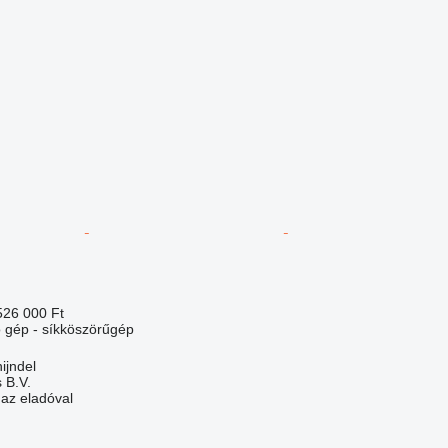
526 000 Ft
gép - síkköszörűgép
ijndel
 B.V.
 az eladóval