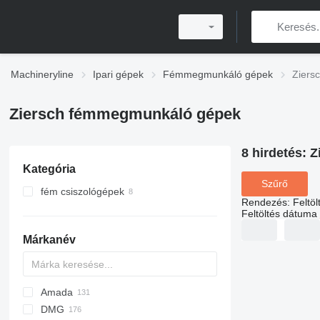
Machineryline
Ipari gépek
Fémmegmunkáló gépek
Ziers
Ziersch fémmegmunkáló gépek
8 hirdetés:
Z
Kategória
Szűrő
fém csiszológépek
Rendezés
:
Feltö
síkköszörűgépek
Feltöltés dátuma
hengeres csiszológépek
Márkanév
Amada
AB
DMG
Ensis
Rover
BySprint Fiber
CK
DZ