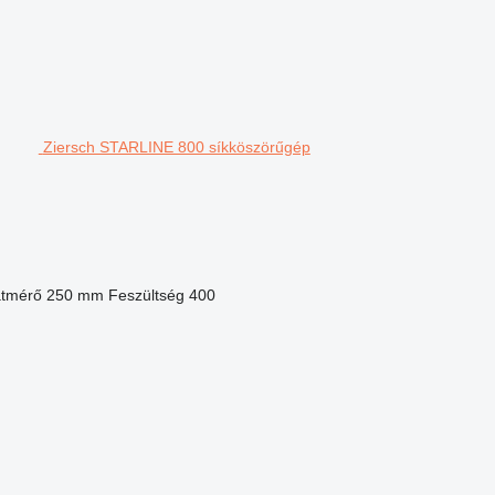
Ziersch STARLINE 800 síkköszörűgép
átmérő
250 mm
Feszültség
400