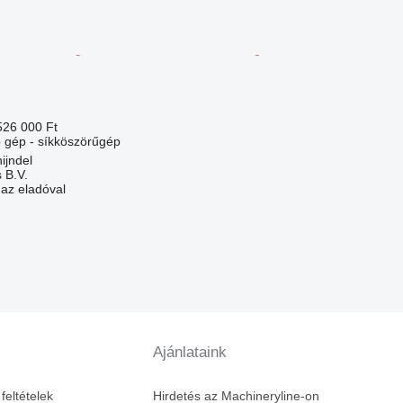
526 000 Ft
gép - síkköszörűgép
ijndel
 B.V.
 az eladóval
Ajánlataink
feltételek
Hirdetés az Machineryline-on