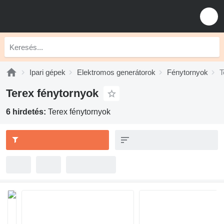
Ipari gépek
Elektromos generátorok
Fénytornyok
T
Terex fénytornyok
6 hirdetés:
Terex fénytornyok