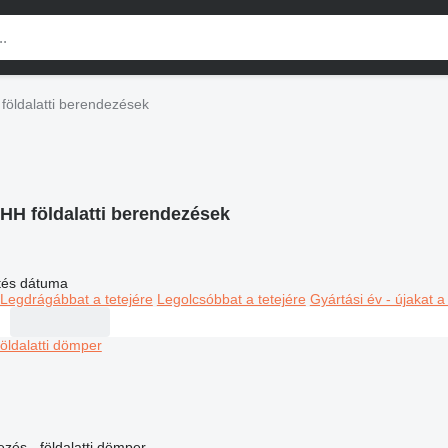
földalatti berendezések
HH földalatti berendezések
ltés dátuma
Legdrágábbat a tetejére
Legolcsóbbat a tetejére
Gyártási év - újakat a
ezés - földalatti dömper