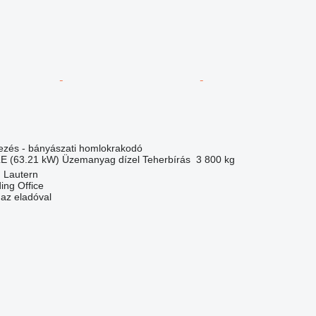
dezés - bányászati homlokrakodó
LE (63.21 kW)
Üzemanyag
dízel
Teherbírás
3 800 kg
 Lautern
ding Office
 az eladóval