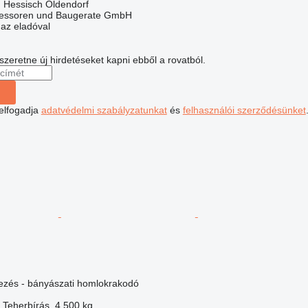
 Hessisch Oldendorf
essoren und Baugerate GmbH
 az eladóval
 szeretne új hirdetéseket kapni ebből a rovatból.
 elfogadja
adatvédelmi szabályzatunkat
és
felhasználói szerződésünket
dezés - bányászati homlokrakodó
Teherbírás
4 500 kg