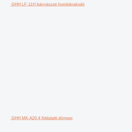
GHH LF-11H bányászati homlokrakodó
GHH MK-A20.4 földalatti dömper