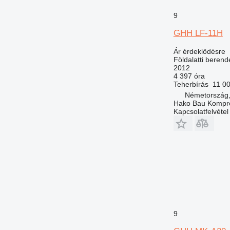
9
GHH LF-11H
Ár érdeklődésre
Földalatti beren
2012
4 397 óra
Teherbírás
11 0
Németország,
Hako Bau Kompr
Kapcsolatfelvétel
9