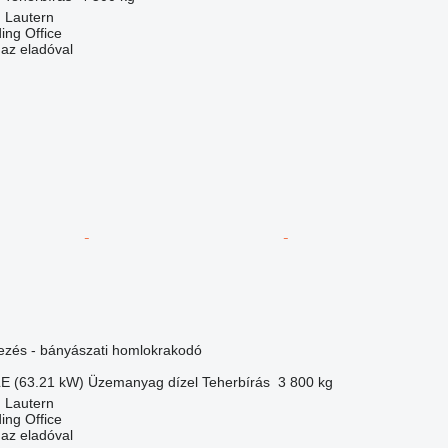
 Lautern
ding Office
 az eladóval
dezés - bányászati homlokrakodó
LE (63.21 kW)
Üzemanyag
dízel
Teherbírás
3 800 kg
 Lautern
ding Office
 az eladóval