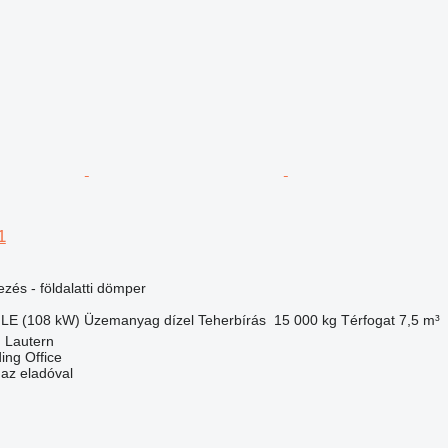
1
ezés - földalatti dömper
 LE (108 kW)
Üzemanyag
dízel
Teherbírás
15 000 kg
Térfogat
7,5 m³
 Lautern
ding Office
 az eladóval