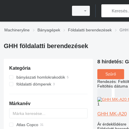
Machineryline
Bányagépek
Földalatti berendezések
GHH 
GHH földalatti berendezések
8 hirdetés:
G
Kategória
Szűrő
bányászati homlokrakodók
Rendezés
:
Feltö
földalatti dömperek
Feltöltés dátuma
Márkanév
1
GHH MK-A20
Ár érdeklődésre
Atlas Copco
AL
Földalatti berend