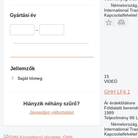
Németország,
International Tra
Kapcsolatfelvétel
Gyártási év
–
Jellemzők
15
Saját tömeg
VIDEÓ
GHH LF4.1
Ár érdeklődésre
Hiányzik néhány szűrő?
Földalatti beren
Javasoljon változtatást
1989
Teljesítmény
86 
Németország,
International Tra
Kapcsolatfelvétel
A következő részletei: GHH