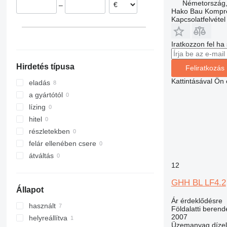
Németország,
–
Hako Bau Kompr
Kapcsolatfelvétel
Iratkozzon fel ha
Hirdetés típusa
Feliratkozás
Kattintásával Ön
eladás
a gyártótól
lízing
hitel
részletekben
felár ellenében csere
átváltás
12
GHH BL LF4.2
Állapot
Ár érdeklődésre
használt
Földalatti beren
2007
helyreállítva
Üzemanyag
dízel