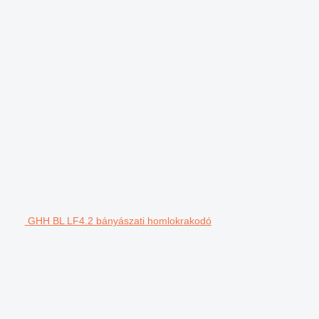
.
GHH BL LF4.2 bányászati homlokrakodó