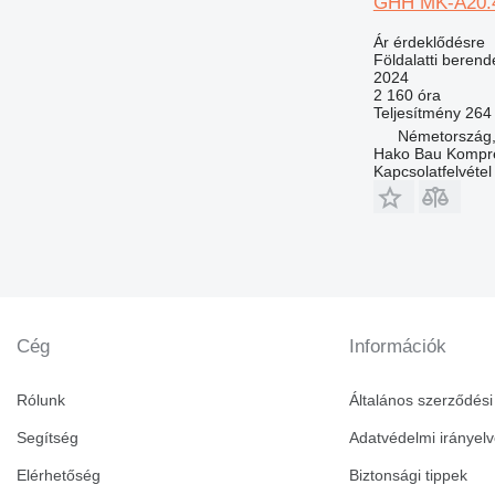
GHH MK-A20.
Ár érdeklődésre
Földalatti berend
2024
2 160 óra
Teljesítmény
264
Németország,
Hako Bau Kompr
Kapcsolatfelvétel
Cég
Információk
Rólunk
Általános szerződési 
Segítség
Adatvédelmi irányel
Elérhetőség
Biztonsági tippek