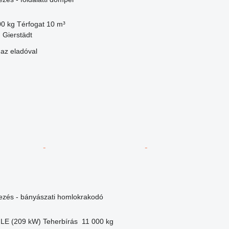
00 kg
Térfogat
10 m³
 Gierstädt
 az eladóval
dezés - bányászati homlokrakodó
 LE (209 kW)
Teherbírás
11 000 kg