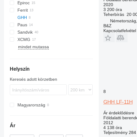
Epiroc
L2C
160
321
BTS
2020
3 200 óra
Ferrit
730
Boomer
Teherbírás
20 0
GHH
992
BT
Németország,
Paus
DLPA
R-series
MST
B&Z
Kapcsolatfelvétel
Sandvik
DLZ
XCMG
DNK
LH
EW
mindet mutassa
DSK
Toro
EHT
PLP
Helyszín
PSU
ZHN
Keresés adott körzetben
8
GHH LF-11H
Magyarország
Ár érdeklődésre
Földalatti beren
2012
Ár
4 138 óra
Teljesítmény
284