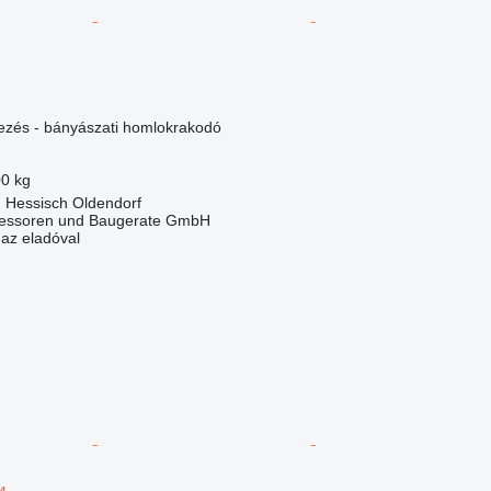
dezés - bányászati homlokrakodó
00 kg
 Hessisch Oldendorf
essoren und Baugerate GmbH
 az eladóval