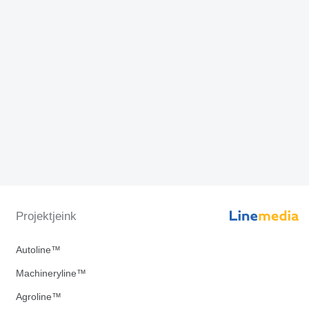
Projektjeink
Autoline™
Machineryline™
Agroline™