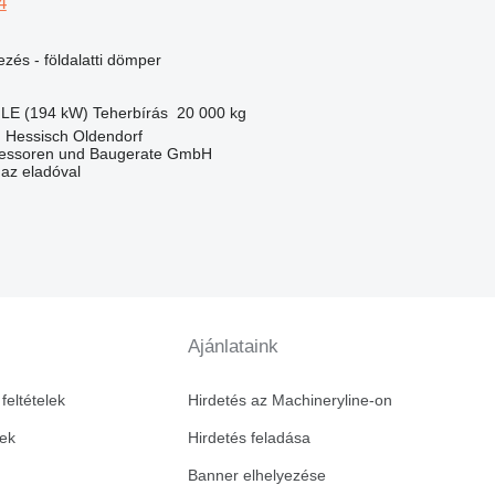
4
ezés - földalatti dömper
 LE (194 kW)
Teherbírás
20 000 kg
 Hessisch Oldendorf
essoren und Baugerate GmbH
 az eladóval
Ajánlataink
feltételek
Hirdetés az Machineryline-on
vek
Hirdetés feladása
Banner elhelyezése