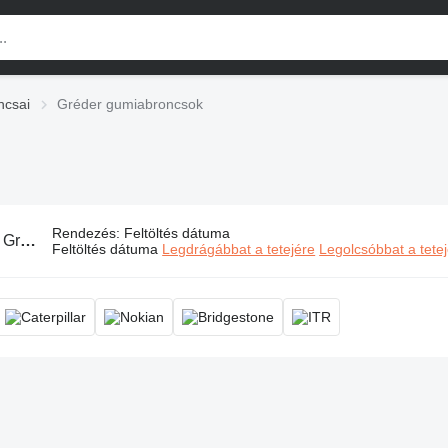
ncsai
Gréder gumiabroncsok
Rendezés
:
Feltöltés dátuma
:
Gréder gumiabroncsok, földgyalu abroncs, gréder abroncs
Feltöltés dátuma
Legdrágábbat a tetejére
Legolcsóbbat a tete