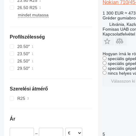
23.50 R25
Nokian 710/45
26.50 R25
1 300 EUR
≈ 473
mindet mutassa
Gréder gumiabro
Litvánia, Kaz
Fomisas UAB co
Kapcsolatfelvétel
Profilszélesség
20.50″
23.50″
Hogyan írná le rö
speciális gépek
26.50″
speciális gépe
29.50″
speciális gépe
nincs helyes v
Válasszon ki
Szerelési átmérő
R25
Ár
–
5