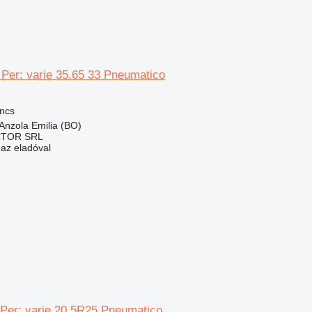
 Per: varie 35.65 33 Pneumatico
ncs
Anzola Emilia (BO)
CTOR SRL
 az eladóval
 Per: varie 20.5R25 Pneumatico