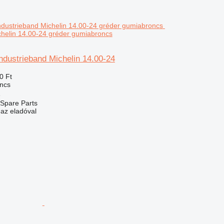
chelin 14.00-24 gréder gumiabroncs
ndustrieband Michelin 14.00-24
0 Ft
ncs
e
Spare Parts
 az eladóval