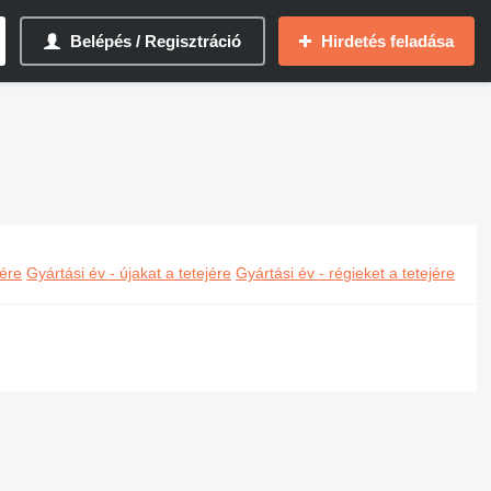
Belépés / Regisztráció
Hirdetés feladása
jére
Gyártási év - újakat a tetejére
Gyártási év - régieket a tetejére