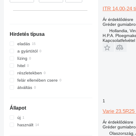
ITR 14.00-24 t
Ár érdeklődésre
Gréder gumiabro
Hollandia, Vin
Hirdetés típusa
H.P.A. Ploegmak
Kapcsolatfelvétel
eladás
a gyártótól
lízing
hitel
részletekben
felár ellenében csere
átváltás
1
Állapot
Varie 23.5R25 
új
Ár érdeklődésre
használt
Gréder gumiabro
Olaszország, 