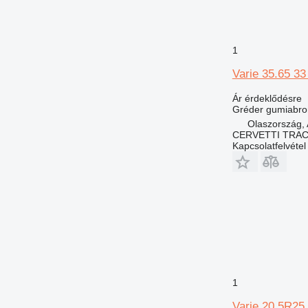
1
Varie 35.65 33
Ár érdeklődésre
Gréder gumiabro
Olaszország, 
CERVETTI TRA
Kapcsolatfelvétel
1
Varie 20.5R25