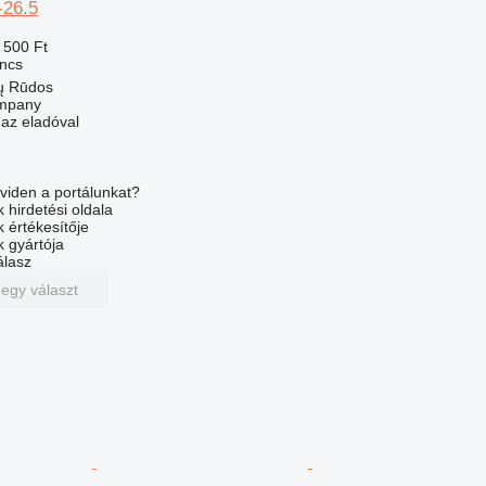
-26.5
 500 Ft
ncs
lų Rūdos
mpany
 az eladóval
viden a portálunkat?
 hirdetési oldala
k értékesítője
k gyártója
álasz
 egy választ