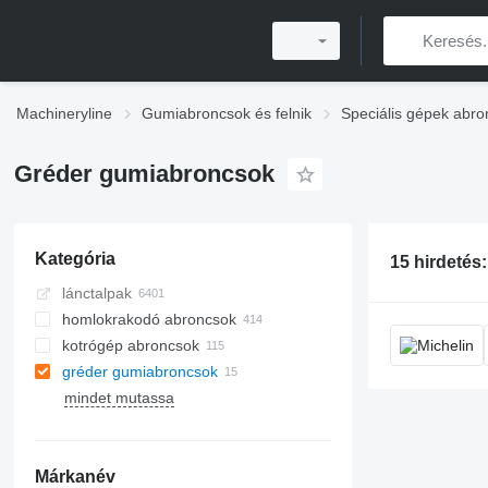
Machineryline
Gumiabroncsok és felnik
Speciális gépek abro
Gréder gumiabroncsok
Kategória
15 hirdetés
lánctalpak
homlokrakodó abroncsok
kotrógép abroncsok
gréder gumiabroncsok
mindet mutassa
Márkanév