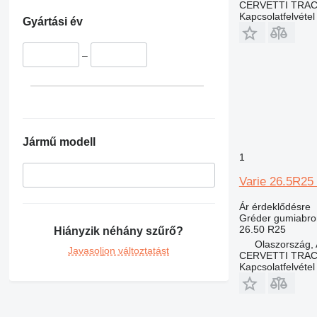
CERVETTI TRA
Kapcsolatfelvétel
Gyártási év
–
Jármű modell
1
Varie 26.5R25
Ár érdeklődésre
Gréder gumiabro
26.50 R25
Hiányzik néhány szűrő?
Olaszország, 
Javasoljon változtatást
CERVETTI TRA
Kapcsolatfelvétel