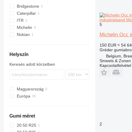
Bridgestone
Caterpillar
industrieband Mi
ITR
140
5
Michelin
Michelin Occ i
Nokian
150 EUR
≈ 54 64
Gréder gumiabro
Helyszín
Belgium, Bre
Smeets & Zonen 
Keresés adott körzetben
Kapcsolatfelvétel
Magyarország
Európa
Olaszország
Hollandia
Gumi méret
Litvánia
2
Belgium
20.50 R25