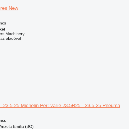
ires New
ncs
kel
ers Machinery
 az eladóval
- 23.5-25 Michelin Per: varie 23.5R25 - 23.5-25 Pneuma
ncs
Anzola Emilia (BO)