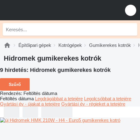
Építőipari gépek
Kotrógépek
Gumikerekes kotrók
Hidromek gumikerekes kotrók
9 hirdetés:
Hidromek gumikerekes kotrók
Szűrő
Rendezés
:
Feltöltés dátuma
Feltöltés dátuma
Legdrágábbat a tetejére
Legolcsóbbat a tetejére
Gyártási év - újakat a tetejére
Gyártási év - régieket a tetejére