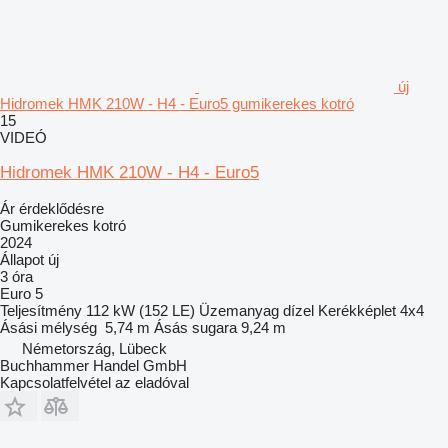
új
Hidromek HMK 210W - H4 - Euro5 gumikerekes kotró
15
VIDEÓ
Hidromek HMK 210W - H4 - Euro5
Ár érdeklődésre
Gumikerekes kotró
2024
Állapot
új
3 óra
Euro 5
Teljesítmény
112 kW (152 LE)
Üzemanyag
dízel
Kerékképlet
4x4
Ásási mélység
5,74 m
Ásás sugara
9,24 m
Németország, Lübeck
Buchhammer Handel GmbH
Kapcsolatfelvétel az eladóval