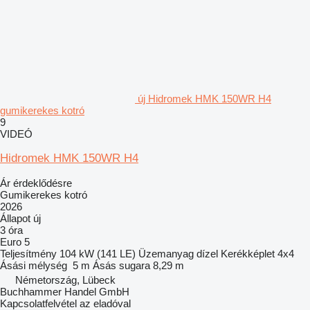
új Hidromek HMK 150WR H4
gumikerekes kotró
9
VIDEÓ
Hidromek HMK 150WR H4
Ár érdeklődésre
Gumikerekes kotró
2026
Állapot
új
3 óra
Euro 5
Teljesítmény
104 kW (141 LE)
Üzemanyag
dízel
Kerékképlet
4x4
Ásási mélység
5 m
Ásás sugara
8,29 m
Németország, Lübeck
Buchhammer Handel GmbH
Kapcsolatfelvétel az eladóval