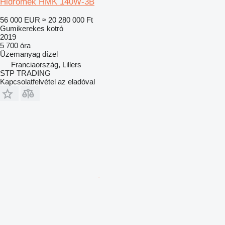
Hidromek HMK 140W-3B
56 000 EUR
≈ 20 280 000 Ft
Gumikerekes kotró
2019
5 700 óra
Üzemanyag
dízel
Franciaország, Lillers
STP TRADING
Kapcsolatfelvétel az eladóval