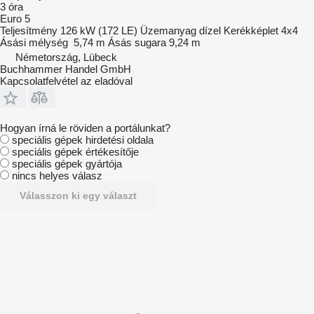
3 óra
Euro 5
Teljesítmény
126 kW (172 LE)
Üzemanyag
dízel
Kerékképlet
4x4
Ásási mélység
5,74 m
Ásás sugara
9,24 m
Németország, Lübeck
Buchhammer Handel GmbH
Kapcsolatfelvétel az eladóval
Hogyan írná le röviden a portálunkat?
speciális gépek hirdetési oldala
speciális gépek értékesítője
speciális gépek gyártója
nincs helyes válasz
Válasszon ki egy választ