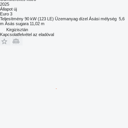
2025
Állapot
új
Euro 3
Teljesítmény
90 kW (123 LE)
Üzemanyag
dízel
Ásási mélység
5,6
m
Ásás sugara
11,02 m
Kirgizisztán
Kapcsolatfelvétel az eladóval