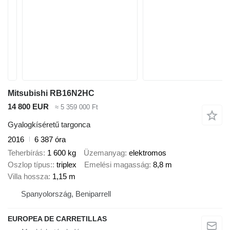
Mitsubishi RB16N2HC
14 800 EUR
≈ 5 359 000 Ft
Gyalogkíséretű targonca
2016
6 387 óra
Teherbírás
1 600 kg
Üzemanyag
elektromos
Oszlop típus:
triplex
Emelési magasság
8,8 m
Villa hossza
1,15 m
Spanyolország, Beniparrell
EUROPEA DE CARRETILLAS