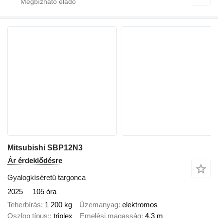
Mitsubishi SBP12N3
Ár érdeklődésre
Gyalogkíséretű targonca
2025
105 óra
Teherbírás
1 200 kg
Üzemanyag
elektromos
Oszlop típus:
triplex
Emelési magasság
4,3 m