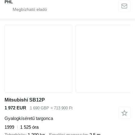
PHL
Mitsubishi SB12P
1 972 EUR
1 690 GBP
≈ 713 900 Ft
Gyalogkíséretű targonca
1999
1 525 óra
Teherbírás
1 200 kg
Emelési magasság
2,5 m