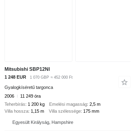
Mitsubishi SBP12NI
1 248 EUR
1 070 GBP
≈ 452 000 Ft
Gyalogkíséretű targonca
2006
11 249 óra
Teherbírás
1 200 kg
Emelési magasság
2,5 m
Villa hossza
1,15 m
Villa szélessége
175 mm
Egyesült Királyság, Hampshire