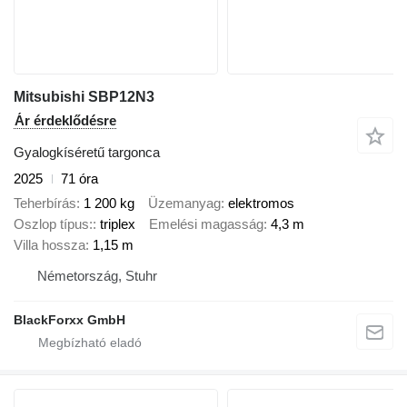
Mitsubishi SBP12N3
Ár érdeklődésre
Gyalogkíséretű targonca
2025
71 óra
Teherbírás
1 200 kg
Üzemanyag
elektromos
Oszlop típus:
triplex
Emelési magasság
4,3 m
Villa hossza
1,15 m
Németország, Stuhr
BlackForxx GmbH