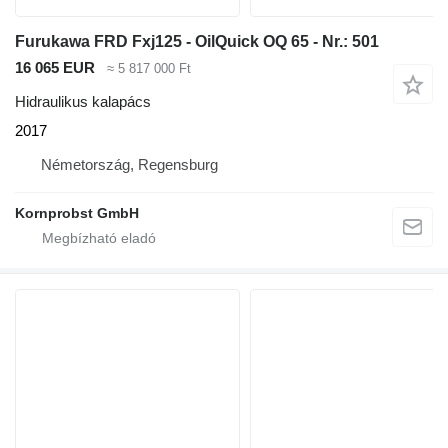
Furukawa FRD Fxj125 - OilQuick OQ 65 - Nr.: 501
16 065 EUR
≈ 5 817 000 Ft
Hidraulikus kalapács
2017
Németország, Regensburg
Kornprobst GmbH