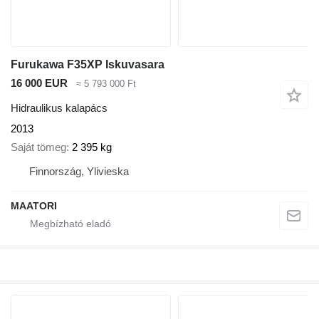
Furukawa F35XP Iskuvasara
16 000 EUR
≈ 5 793 000 Ft
Hidraulikus kalapács
2013
Saját tömeg
2 395 kg
Finnország, Ylivieska
MAATORI