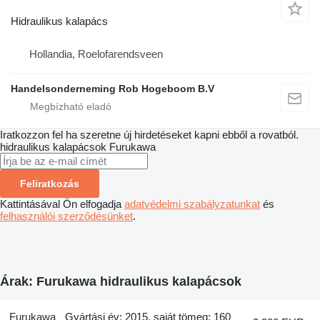
Hidraulikus kalapács
Hollandia, Roelofarendsveen
Handelsonderneming Rob Hogeboom B.V
Iratkozzon fel ha szeretne új hirdetéseket kapni ebből a rovatból.
hidraulikus kalapácsok
Furukawa
Feliratkozás
Kattintásával Ön elfogadja
adatvédelmi szabályzatunkat
és
felhasználói szerződésünket
.
Árak: Furukawa hidraulikus kalapácsok
Furukawa
Gyártási év: 2015, saját tömeg: 160