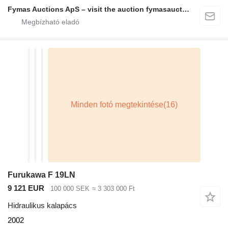
Fymas Auctions ApS – visit the auction fymasauctions.dk
Furukawa F 19LN
9 121 EUR
100 000 SEK
≈ 3 303 000 Ft
Hidraulikus kalapács
2002