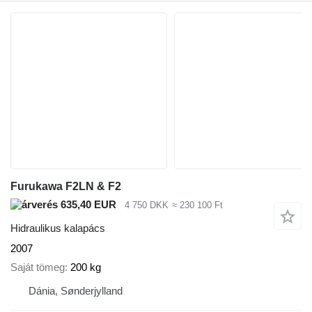
Furukawa F2LN & F2
635,40 EUR
4 750 DKK
≈ 230 100 Ft
Hidraulikus kalapács
2007
Saját tömeg
200 kg
Dánia, Sønderjylland