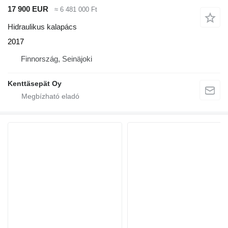
17 900 EUR
≈ 6 481 000 Ft
Hidraulikus kalapács
2017
Finnország, Seinäjoki
Kenttäsepät Oy