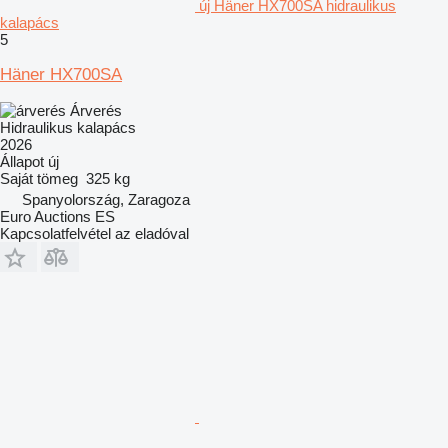
új Häner HX700SA hidraulikus
kalapács
5
Häner HX700SA
Árverés
Hidraulikus kalapács
2026
Állapot
új
Saját tömeg
325 kg
Spanyolország, Zaragoza
Euro Auctions ES
Kapcsolatfelvétel az eladóval