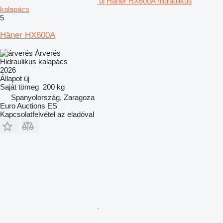
új Häner HX600A hidraulikus
kalapács
5
Häner HX600A
Árverés
Hidraulikus kalapács
2026
Állapot
új
Saját tömeg
200 kg
Spanyolország, Zaragoza
Euro Auctions ES
Kapcsolatfelvétel az eladóval