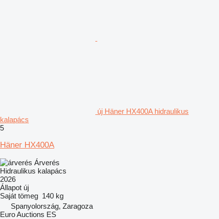
új Häner HX400A hidraulikus
kalapács
5
Häner HX400A
Árverés
Hidraulikus kalapács
2026
Állapot
új
Saját tömeg
140 kg
Spanyolország, Zaragoza
Euro Auctions ES