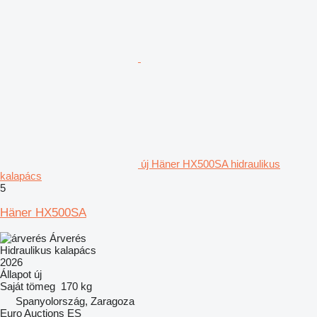
új Häner HX500SA hidraulikus
kalapács
5
Häner HX500SA
Árverés
Hidraulikus kalapács
2026
Állapot
új
Saját tömeg
170 kg
Spanyolország, Zaragoza
Euro Auctions ES