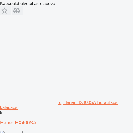
Kapcsolatfelvétel az eladóval
új Häner HX400SA hidraulikus
kalapács
5
Häner HX400SA