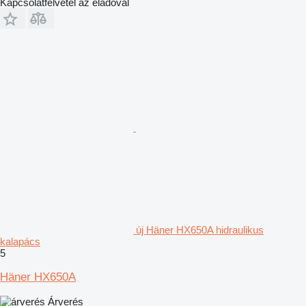
Kapcsolatfelvétel az eladóval
új Häner HX650A hidraulikus
kalapács
5
Häner HX650A
Árverés