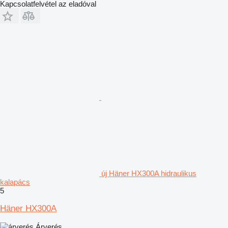
Kapcsolatfelvétel az eladóval
új Häner HX300A hidraulikus
kalapács
5
Häner HX300A
Árverés