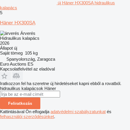
új Häner HX300SA hidraulikus
kalapács
5
Häner HX300SA
Árverés
Hidraulikus kalapács
2026
Állapot
új
Saját tömeg
105 kg
Spanyolország, Zaragoza
Euro Auctions ES
Kapcsolatfelvétel az eladóval
Iratkozzon fel ha szeretne új hirdetéseket kapni ebből a rovatból.
hidraulikus kalapácsok
Häner
Feliratkozás
Kattintásával Ön elfogadja
adatvédelmi szabályzatunkat
és
felhasználói szerződésünket
.