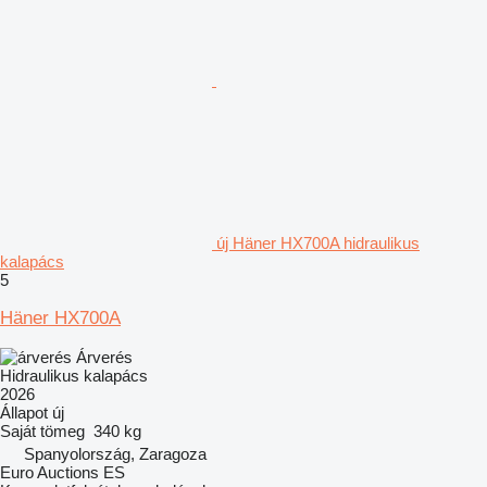
új Häner HX700A hidraulikus
kalapács
5
Häner HX700A
Árverés
Hidraulikus kalapács
2026
Állapot
új
Saját tömeg
340 kg
Spanyolország, Zaragoza
Euro Auctions ES