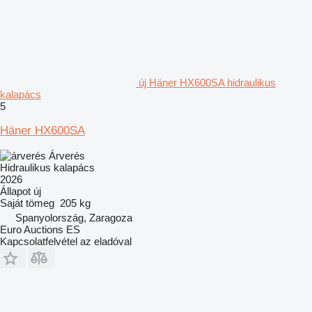
új Häner HX600SA hidraulikus
kalapács
5
Häner HX600SA
Árverés
Hidraulikus kalapács
2026
Állapot
új
Saját tömeg
205 kg
Spanyolország, Zaragoza
Euro Auctions ES
Kapcsolatfelvétel az eladóval