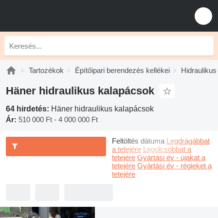
Tartozékok
Építőipari berendezés kellékei
Hidraulikus
Häner hidraulikus kalapácsok
64 hirdetés:
Häner hidraulikus kalapácsok
Ár:
510 000 Ft - 4 000 000 Ft
Feltöltés dátuma
Legdrágábbat
a tetejére
Legolcsóbbat a
tetejére
Gyártási év - újakat a
tetejére
Gyártási év - régieket a
tetejére