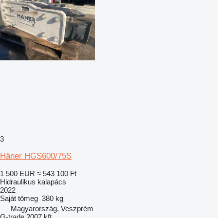
3
Häner HGS600/75S
1 500 EUR
≈ 543 100 Ft
Hidraulikus kalapács
2022
Saját tömeg
380 kg
Magyarország, Veszprém
G-trade 2007 kft.