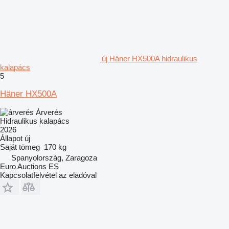
új Häner HX500A hidraulikus
kalapács
5
Häner HX500A
Árverés
Hidraulikus kalapács
2026
Állapot
új
Saját tömeg
170 kg
Spanyolország, Zaragoza
Euro Auctions ES
Kapcsolatfelvétel az eladóval