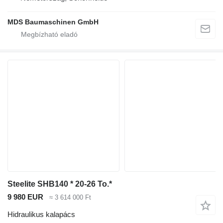
MDS Baumaschinen GmbH
Steelite SHB140 * 20-26 To.*
9 980 EUR
≈ 3 614 000 Ft
Hidraulikus kalapács