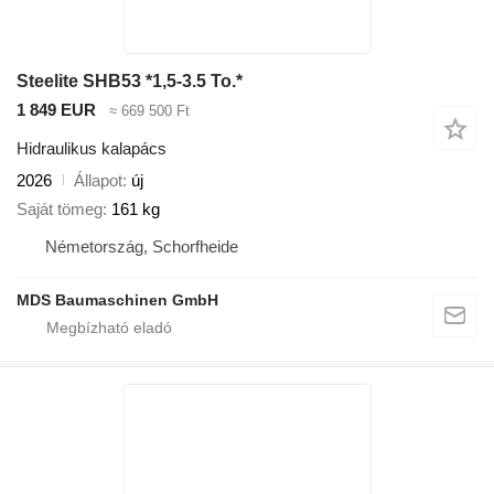
Steelite SHB53 *1,5-3.5 To.*
1 849 EUR
≈ 669 500 Ft
Hidraulikus kalapács
2026
Állapot
új
Saját tömeg
161 kg
Németország, Schorfheide
MDS Baumaschinen GmbH