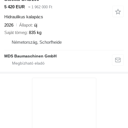
5 420 EUR
≈ 1 962 000 Ft
Hidraulikus kalapács
2026
Állapot
új
Saját tömeg
835 kg
Németország, Schorfheide
MDS Baumaschinen GmbH