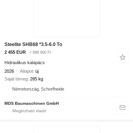
Steelite SHB68 *3.5-6.0 To
2 455 EUR
≈ 888 900 Ft
Hidraulikus kalapács
2026
Állapot
új
Saját tömeg
285 kg
Németország, Schorfheide
MDS Baumaschinen GmbH