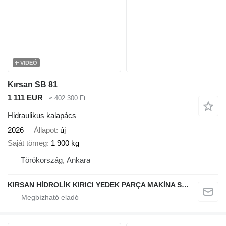
VIDEÓ
Kırsan SB 81
1 111 EUR
≈ 402 300 Ft
Hidraulikus kalapács
2026
Állapot
új
Saját tömeg
1 900 kg
Törökország, Ankara
KIRSAN HİDROLİK KIRICI YEDEK PARÇA MAKİNA SERVİS İMALAT İHRACAT İTHALAT SANAYİ TİCARET LTD.ŞTİ.