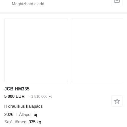
JCB HM335
5 000 EUR
≈ 1 810 000 Ft
Hidraulikus kalapács
2026
Állapot
új
Saját tömeg
335 kg