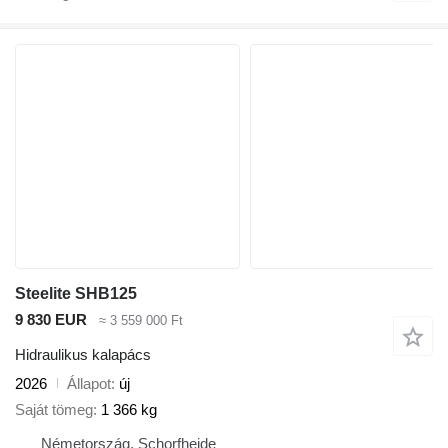
Steelite SHB125
9 830 EUR
≈ 3 559 000 Ft
Hidraulikus kalapács
2026
Állapot
új
Saját tömeg
1 366 kg
Németország, Schorfheide