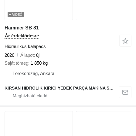
VIDEÓ
Hammer SB 81
Ár érdeklődésre
Hidraulikus kalapács
2026
Állapot
új
Saját tömeg
1 850 kg
Törökország, Ankara
KIRSAN HİDROLİK KIRICI YEDEK PARÇA MAKİNA SERVİS İMALAT İHRACAT İTHALAT SANAYİ TİCARET LTD.ŞTİ.