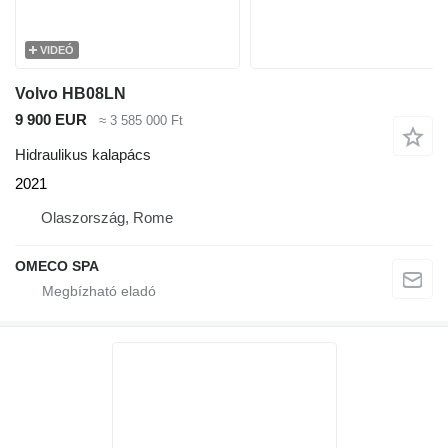
VIDEÓ
Volvo HB08LN
9 900 EUR
≈ 3 585 000 Ft
Hidraulikus kalapács
2021
Olaszország, Rome
OMECO SPA