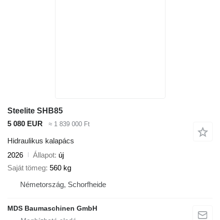
Steelite SHB85
5 080 EUR
≈ 1 839 000 Ft
Hidraulikus kalapács
2026
Állapot
új
Saját tömeg
560 kg
Németország, Schorfheide
MDS Baumaschinen GmbH