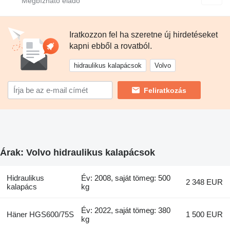
Iratkozzon fel ha szeretne új hirdetéseket
kapni ebből a rovatból.
hidraulikus kalapácsok
Volvo
Feliratkozás
Árak: Volvo hidraulikus kalapácsok
Hidraulikus
Év: 2008, saját tömeg: 500
2 348 EUR
kalapács
kg
Év: 2022, saját tömeg: 380
Häner HGS600/75S
1 500 EUR
kg