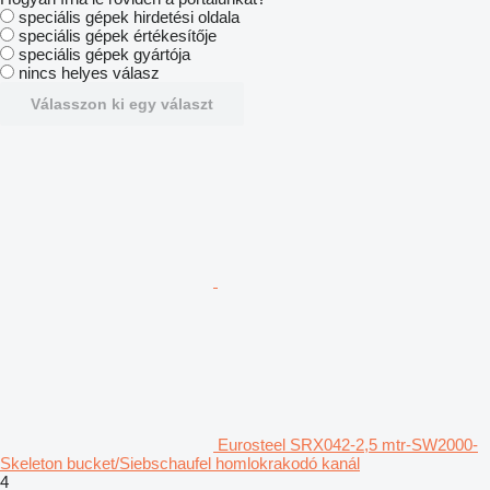
speciális gépek hirdetési oldala
speciális gépek értékesítője
speciális gépek gyártója
nincs helyes válasz
Válasszon ki egy választ
Eurosteel SRX042-2,5 mtr-SW2000-
Skeleton bucket/Siebschaufel homlokrakodó kanál
4