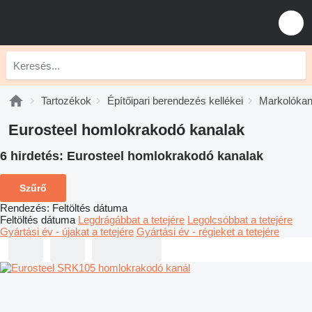
Tartozékok
Építőipari berendezés kellékei
Markolókan
Eurosteel homlokrakodó kanalak
6 hirdetés:
Eurosteel homlokrakodó kanalak
Szűrő
Rendezés
:
Feltöltés dátuma
Feltöltés dátuma
Legdrágábbat a tetejére
Legolcsóbbat a tetejére
Gyártási év - újakat a tetejére
Gyártási év - régieket a tetejére