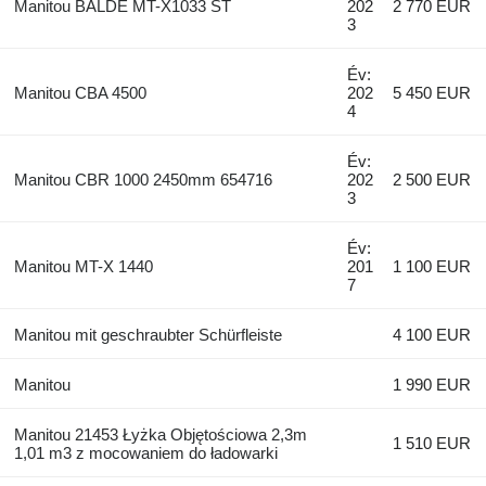
Manitou BALDE MT-X1033 ST
202
2 770 EUR
3
Év:
Manitou CBA 4500
202
5 450 EUR
4
Év:
Manitou CBR 1000 2450mm 654716
202
2 500 EUR
3
Év:
Manitou MT-X 1440
201
1 100 EUR
7
Manitou mit geschraubter Schürfleiste
4 100 EUR
Manitou
1 990 EUR
Manitou 21453 Łyżka Objętościowa 2,3m
1 510 EUR
1,01 m3 z mocowaniem do ładowarki