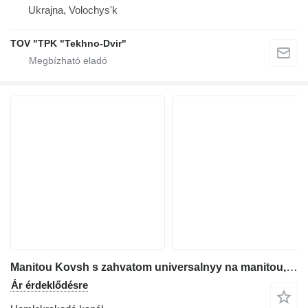
Ukrajna, Volochys'k
TOV "TPK "Tekhno-Dvir"
Manitou Kovsh s zahvatom universalnyy na manitou, jcb, merlo
Ár érdeklődésre