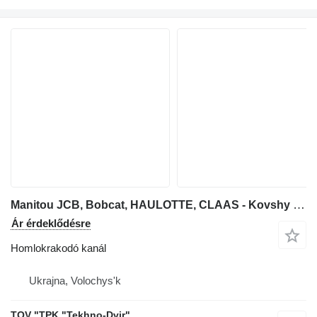
Manitou JCB, Bobcat, HAULOTTE, CLAAS - Kovshy zernovye
Ár érdeklődésre
Homlokrakodó kanál
Ukrajna, Volochys'k
TOV "TPK "Tekhno-Dvir"