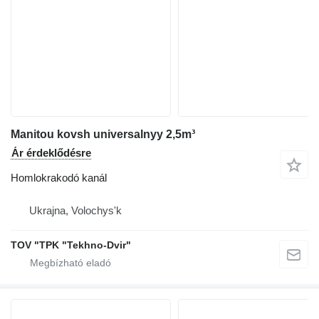
Manitou kovsh universalnyy 2,5m³
Ár érdeklődésre
Homlokrakodó kanál
Ukrajna, Volochys'k
TOV "TPK "Tekhno-Dvir"