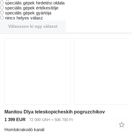
speciális gépek hirdetési oldala
speciális gépek értékesítője
speciális gépek gyártója
nincs helyes válasz
Válasszon ki egy választ
Manitou Dlya teleskopicheskih pogruzchikov
1 399 EUR
72 000 UAH
≈ 506 700 Ft
Homlokrakodó kanál