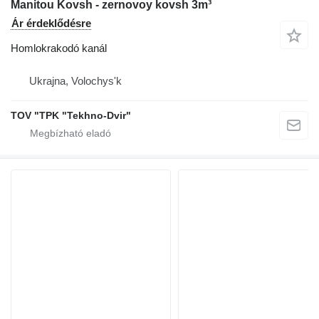
Manitou Kovsh - zernovoy kovsh 3m³
Ár érdeklődésre
Homlokrakodó kanál
Ukrajna, Volochys'k
TOV "TPK "Tekhno-Dvir"