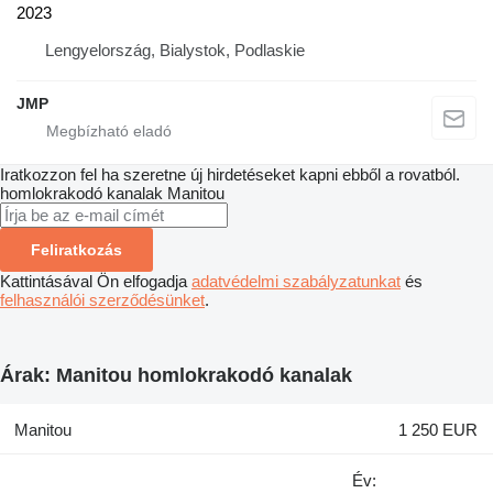
2023
Lengyelország, Bialystok, Podlaskie
JMP
Iratkozzon fel ha szeretne új hirdetéseket kapni ebből a rovatból.
homlokrakodó kanalak
Manitou
Feliratkozás
Kattintásával Ön elfogadja
adatvédelmi szabályzatunkat
és
felhasználói szerződésünket
.
Árak: Manitou homlokrakodó kanalak
Manitou
1 250 EUR
Év: