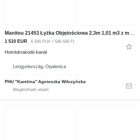
Manitou 21453 Łyżka Objętościowa 2,3m 1,01 m3 z mocowaniem do ładowarki
1 510 EUR
6 500 PLN
≈ 546 600 Ft
Homlokrakodó kanál
Lengyelország, Opalenica
PHU "Karetina" Agnieszka Wilczyńska