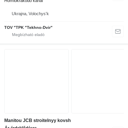
Homlokrakodó kanál
Ukrajna, Volochys'k
TOV "TPK "Tekhno-Dvir"
Manitou JCB stroitelnyy kovsh
Ár érdeklődésre