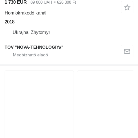
1 730 EUR
89 000 UAH
≈ 626 300 Ft
Homlokrakodó kanál
2018
Ukrajna, Zhytomyr
TOV "NOVA-TEHNOLOGIYa"