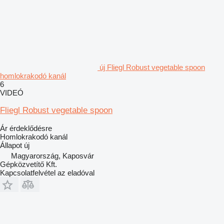
új Fliegl Robust vegetable spoon
homlokrakodó kanál
6
VIDEÓ
Fliegl Robust vegetable spoon
Ár érdeklődésre
Homlokrakodó kanál
Állapot
új
Magyarország, Kaposvár
Gépközvetítő Kft.
Kapcsolatfelvétel az eladóval