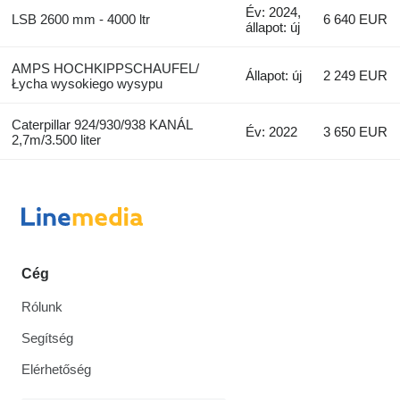
Év: 2024,
LSB 2600 mm - 4000 ltr
6 640 EUR
állapot: új
AMPS HOCHKIPPSCHAUFEL/
Állapot: új
2 249 EUR
Łycha wysokiego wysypu
Caterpillar 924/930/938 KANÁL
Év: 2022
3 650 EUR
2,7m/3.500 liter
Cég
Rólunk
Segítség
Elérhetőség