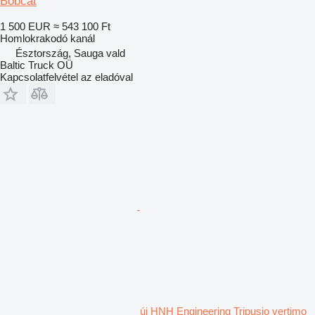
Bobcat
1 500 EUR
≈ 543 100 Ft
Homlokrakodó kanál
Észtország, Sauga vald
Baltic Truck OÜ
Kapcsolatfelvétel az eladóval
új HNH Engineering Tripusio vertimo