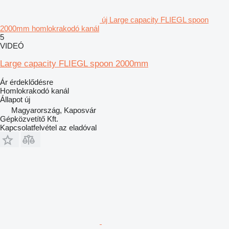
új Large capacity FLIEGL spoon
2000mm homlokrakodó kanál
5
VIDEÓ
Large capacity FLIEGL spoon 2000mm
Ár érdeklődésre
Homlokrakodó kanál
Állapot
új
Magyarország, Kaposvár
Gépközvetítő Kft.
Kapcsolatfelvétel az eladóval