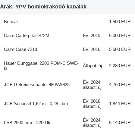
Árak: YPV homlokrakodó kanalak
Bobcat
1 500 EUR
Cazo Carterpillar 972M
Év: 2019
6 000 EUR
Cazo Case 721d
Év: 2016
5 500 EUR
Hauer Dunggabel 2200 POM-C SWE-
Állapot: új
2 280 EUR
B
Év: 2024,
JCB Getreideschaufel 980/A9925
4 760 EUR
állapot: új
Év: 2018,
JCB Schaufel 1,62 m - 0,48 cbm
1 844 EUR
állapot: új
Év: 2024,
LSB 2500 mm - 2200 ltr
5 140 EUR
állapot: új