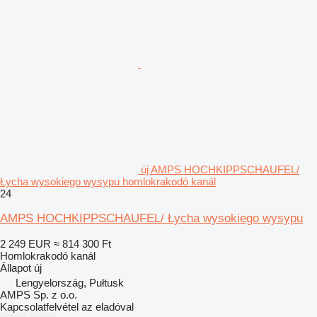
új AMPS HOCHKIPPSCHAUFEL/
Łycha wysokiego wysypu homlokrakodó kanál
24
AMPS HOCHKIPPSCHAUFEL/ Łycha wysokiego wysypu
2 249 EUR
≈ 814 300 Ft
Homlokrakodó kanál
Állapot
új
Lengyelország, Pułtusk
AMPS Sp. z o.o.
Kapcsolatfelvétel az eladóval