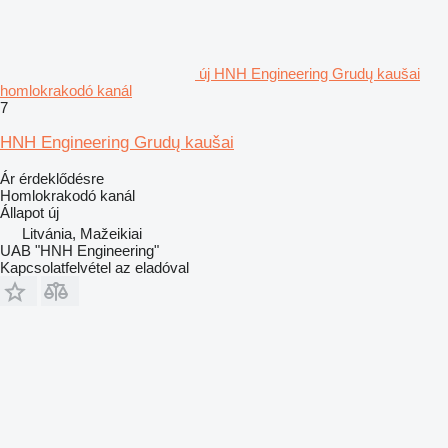
új HNH Engineering Grudų kaušai
homlokrakodó kanál
7
HNH Engineering Grudų kaušai
Ár érdeklődésre
Homlokrakodó kanál
Állapot
új
Litvánia, Mažeikiai
UAB "HNH Engineering"
Kapcsolatfelvétel az eladóval