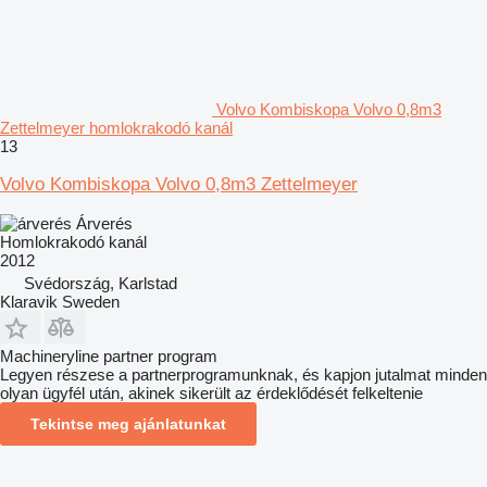
Volvo Kombiskopa Volvo 0,8m3
Zettelmeyer homlokrakodó kanál
13
Volvo Kombiskopa Volvo 0,8m3 Zettelmeyer
Árverés
Homlokrakodó kanál
2012
Svédország, Karlstad
Klaravik Sweden
Machineryline partner program
Legyen részese a partnerprogramunknak, és kapjon jutalmat minden
olyan ügyfél után, akinek sikerült az érdeklődését felkeltenie
Tekintse meg ajánlatunkat