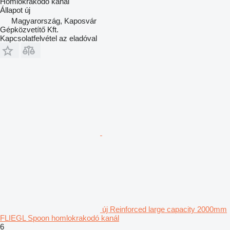
Homlokrakodó kanál
Állapot
új
Magyarország, Kaposvár
Gépközvetítő Kft.
Kapcsolatfelvétel az eladóval
új Reinforced large capacity 2000mm
FLIEGL Spoon homlokrakodó kanál
6