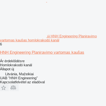
új HNH Engineering Planiravimo
vartomas kaušas homlokrakodó kanál
6
HNH Engineering Planiravimo vartomas kaušas
Ár érdeklődésre
Homlokrakodó kanál
Állapot
új
Litvánia, Mažeikiai
UAB "HNH Engineering"
Kapcsolatfelvétel az eladóval