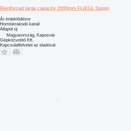
Reinforced large capacity 2000mm FLIEGL Spoon
Ár érdeklődésre
Homlokrakodó kanál
Állapot
új
Magyarország, Kaposvár
Gépközvetítő Kft.
Kapcsolatfelvétel az eladóval