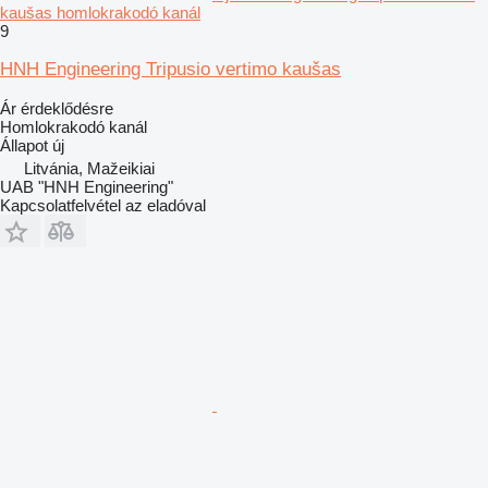
kaušas homlokrakodó kanál
9
HNH Engineering Tripusio vertimo kaušas
Ár érdeklődésre
Homlokrakodó kanál
Állapot
új
Litvánia, Mažeikiai
UAB "HNH Engineering"
Kapcsolatfelvétel az eladóval