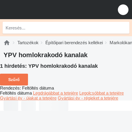
Tartozékok
Építőipari berendezés kellékei
Markolókan
YPV homlokrakodó kanalak
1 hirdetés:
YPV homlokrakodó kanalak
Szűrő
Rendezés
:
Feltöltés dátuma
Feltöltés dátuma
Legdrágábbat a tetejére
Legolcsóbbat a tetejére
Gyártási év - újakat a tetejére
Gyártási év - régieket a tetejére