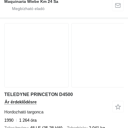
Maquinaria Wiebe Km 24 Sa
TELEDYNE PRINCETON D4500
Ár érdeklődésre
Hordozható targonca
1990
1 264 óra
Teljesítmény
48 LE (35.28 kW)
Teherbírás
2 041 kg