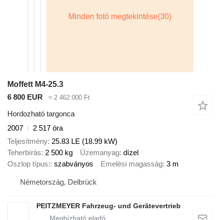
Moffett M4-25.3
6 800 EUR
≈ 2 462 000 Ft
Hordozható targonca
2007
2 517 óra
Teljesítmény
25.83 LE (18.99 kW)
Teherbírás
2 500 kg
Üzemanyag
dízel
Oszlop típus:
szabványos
Emelési magasság
3 m
Németország, Delbrück
PEITZMEYER Fahrzeug- und Gerätevertrieb