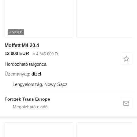
VIDEÓ
Moffett M4 20.4
12 000 EUR
≈ 4 345 000 Ft
Hordozható targonca
Üzemanyag
dízel
Lengyelország, Nowy Sącz
Forczek Trans Europe