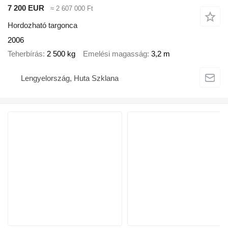
7 200 EUR
≈ 2 607 000 Ft
Hordozható targonca
2006
Teherbírás
2 500 kg
Emelési magasság
3,2 m
Lengyelország, Huta Szklana