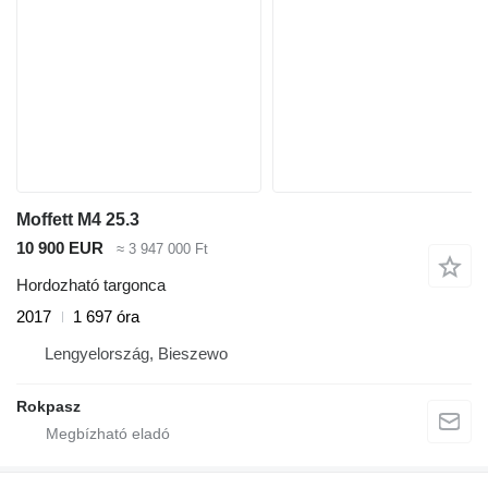
Moffett M4 25.3
10 900 EUR
≈ 3 947 000 Ft
Hordozható targonca
2017
1 697 óra
Lengyelország, Bieszewo
Rokpasz