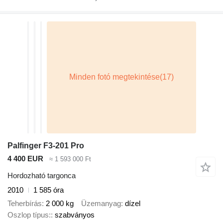
Palfinger F3-201 Pro
4 400 EUR
≈ 1 593 000 Ft
Hordozható targonca
2010
1 585 óra
Teherbírás
2 000 kg
Üzemanyag
dízel
Oszlop típus:
szabványos