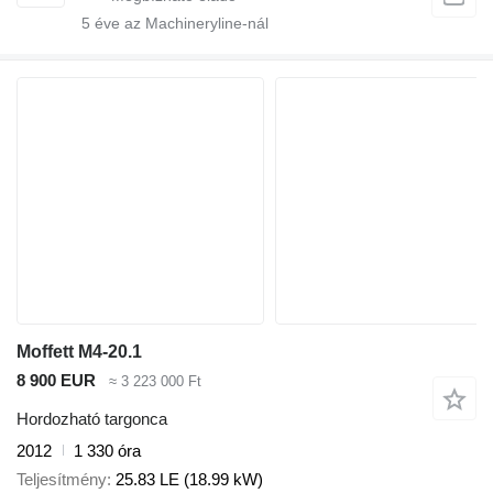
5
éve az Machineryline-nál
Moffett M4-20.1
8 900 EUR
≈ 3 223 000 Ft
Hordozható targonca
2012
1 330 óra
Teljesítmény
25.83 LE (18.99 kW)