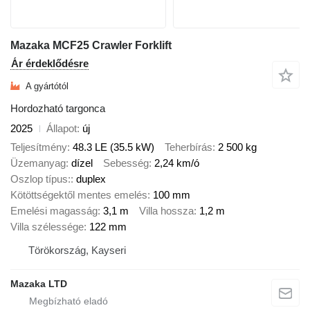
Mazaka MCF25 Crawler Forklift
Ár érdeklődésre
A gyártótól
Hordozható targonca
2025
Állapot
új
Teljesítmény
48.3 LE (35.5 kW)
Teherbírás
2 500 kg
Üzemanyag
dízel
Sebesség
2,24 km/ó
Oszlop típus:
duplex
Kötöttségektől mentes emelés
100 mm
Emelési magasság
3,1 m
Villa hossza
1,2 m
Villa szélessége
122 mm
Törökország, Kayseri
Mazaka LTD