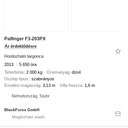
Palfinger F3-203PX
Ár érdeklődésre
Hordozható targonca
2013
5 650 óra
Teherbírás
2 000 kg
Üzemanyag
dízel
Oszlop típus:
szabványos
Emelési magasság
3,13 m
Villa hossza
1,6 m
Németország, Stuhr
BlackForxx GmbH