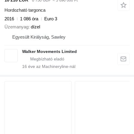
8 750 GBP
≈ 3 696 000 Ft
Hordozható targonca
2016
1 086 óra
Euro 3
Üzemanyag
dízel
Egyesült Királyság, Sawley
Walker Movements Limited
16
éve az Machineryline-nál