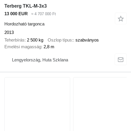
Terberg TKL-M-3x3
13 000 EUR
≈ 4 707 000 Ft
Hordozható targonca
2013
Teherbírás
2 500 kg
Oszlop típus:
szabványos
Emelési magasság
2,8 m
Lengyelország, Huta Szklana