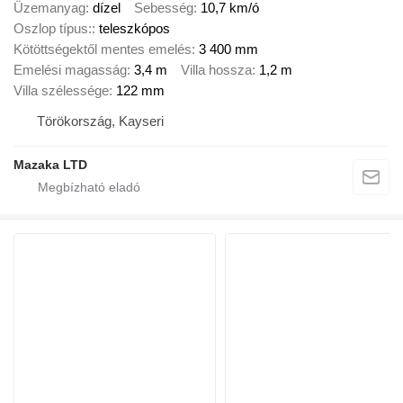
Üzemanyag
dízel
Sebesség
10,7 km/ó
Oszlop típus:
teleszkópos
Kötöttségektől mentes emelés
3 400 mm
Emelési magasság
3,4 m
Villa hossza
1,2 m
Villa szélessége
122 mm
Törökország, Kayseri
Mazaka LTD