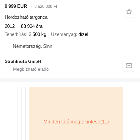
9 999 EUR
≈ 3 620 000 Ft
Hordozható targonca
2012
88 904 óra
Teherbírás
2 500 kg
Üzemanyag
dízel
Németország, Sinn
Strahlnufa GmbH