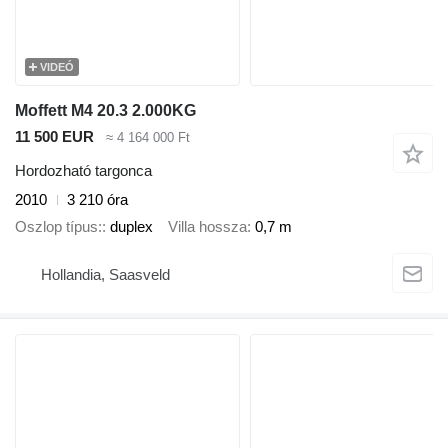
VIDEÓ
Moffett M4 20.3 2.000KG
11 500 EUR
≈ 4 164 000 Ft
Hordozható targonca
2010
3 210 óra
Oszlop típus:
duplex
Villa hossza
0,7 m
Hollandia, Saasveld