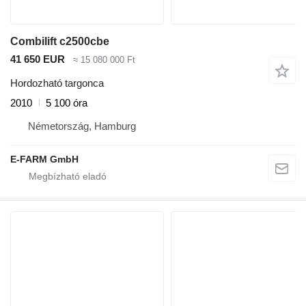
Combilift c2500cbe
41 650 EUR
≈ 15 080 000 Ft
Hordozható targonca
2010
5 100 óra
Németország, Hamburg
E-FARM GmbH