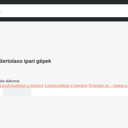
Bertolaso ipari gépek
ltés dátuma
Legdrágábbat a tetejére
Legolcsóbbat a tetejére
Gyártási év - újakat a