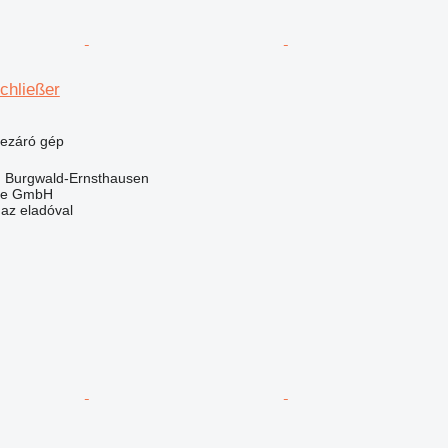
chließer
lezáró gép
 Burgwald-Ernsthausen
rle GmbH
 az eladóval