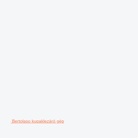
Bertolaso kupaklezáró gép