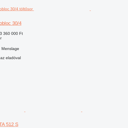
obloc 30/4
3 360 000 Ft
r
, Menslage
 az eladóval
TA 512 S