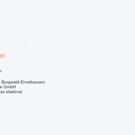
ert
r
 Burgwald-Ernsthausen
rle GmbH
 az eladóval