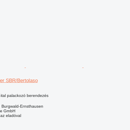
ser SBR/Bertolaso
 ital palackozó berendezés
 Burgwald-Ernsthausen
rle GmbH
 az eladóval