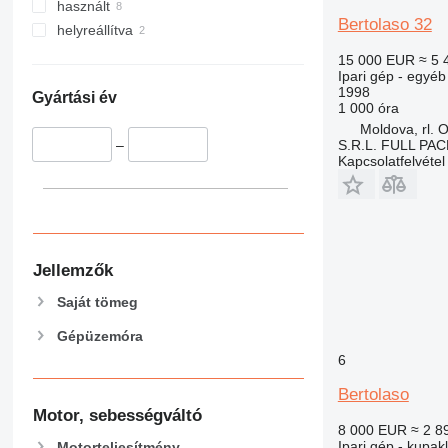
használt
Bertolaso 32
helyreállítva
15 000 EUR
≈ 5 
Ipari gép - egyéb
1998
Gyártási év
1 000 óra
Moldova, rl. O
S.R.L. FULL PA
–
Kapcsolatfelvétel
Jellemzők
Saját tömeg
Gépüzemóra
6
Bertolaso
Motor, sebességváltó
8 000 EUR
≈ 2 8
Ipari gép - kupak
Motorteljesítmény