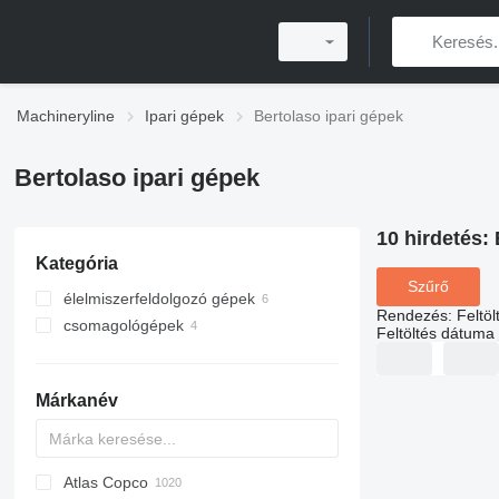
Machineryline
Ipari gépek
Bertolaso ipari gépek
Bertolaso ipari gépek
10 hirdetés:
Kategória
Szűrő
élelmiszerfeldolgozó gépek
Rendezés
:
Feltö
csomagológépek
ital palackozó berendezések
Feltöltés dátuma
kupaklezáró gépek
töltősorok
töltősorok
egyéb ital palackozó
berendezések
Márkanév
Atlas Copco
PDS
APD
AB
Ensis
VZ
AG3