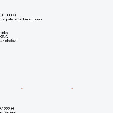
431 000 Ft
 ital palackozó berendezés
cnita
CKING
 az eladóval
97 000 Ft
lezáró gép