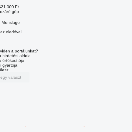
621 000 Ft
lezáró gép
, Menslage
 az eladóval
viden a portálunkat?
 hirdetési oldala
k értékesítője
k gyártója
álasz
 egy választ