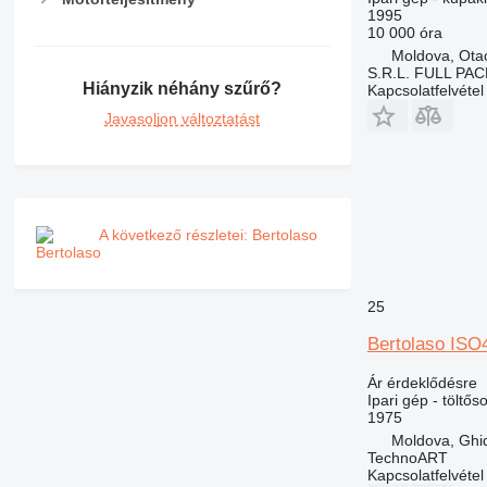
1995
10 000 óra
Moldova, Ota
S.R.L. FULL PA
Hiányzik néhány szűrő?
Kapcsolatfelvétel
Javasoljon változtatást
A következő részletei: Bertolaso
25
Bertolaso ISO
Ár érdeklődésre
Ipari gép - töltőso
1975
Moldova, Ghid
TechnoART
Kapcsolatfelvétel