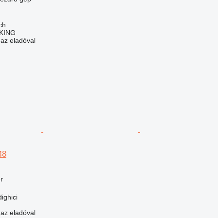
ch
CKING
 az eladóval
48
r
ighici
 az eladóval