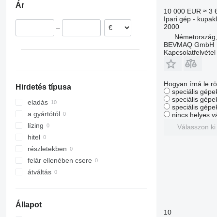
Ár
10 000 EUR
≈ 3 
Ipari gép - kupak
2000
–
Németország
BEVMAQ GmbH
Kapcsolatfelvétel
Hogyan írná le rö
Hirdetés típusa
speciális gépek
speciális gépe
eladás
speciális gépe
a gyártótól
nincs helyes v
lízing
Válasszon ki
hitel
részletekben
felár ellenében csere
átváltás
Állapot
10