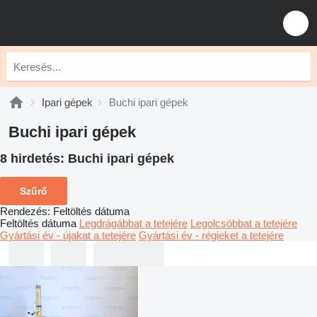
Ipari gépek
Buchi ipari gépek
Buchi ipari gépek
8 hirdetés:
Buchi ipari gépek
Szűrő
Rendezés
:
Feltöltés dátuma
Feltöltés dátuma
Legdrágábbat a tetejére
Legolcsóbbat a tetejére
Gyártási év - újakat a tetejére
Gyártási év - régieket a tetejére