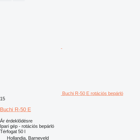
Buchi R-50 E rotációs bepárló
15
Buchi R-50 E
Ár érdeklődésre
Ipari gép - rotációs bepárló
Térfogat
50 l
Hollandia, Barneveld