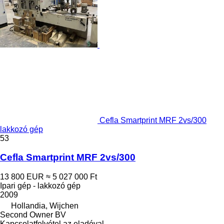
Cefla Smartprint MRF 2vs/300
lakkozó gép
53
Cefla Smartprint MRF 2vs/300
13 800 EUR
≈ 5 027 000 Ft
Ipari gép - lakkozó gép
2009
Hollandia, Wijchen
Second Owner BV
Kapcsolatfelvétel az eladóval