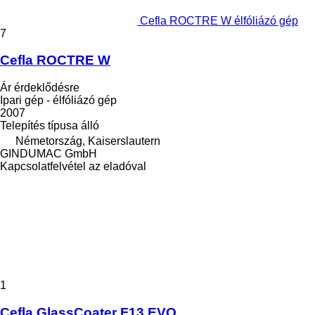
Cefla ROCTRE W élfóliázó gép
7
Cefla ROCTRE W
Ár érdeklődésre
Ipari gép - élfóliázó gép
2007
Telepítés típusa
álló
Németország, Kaiserslautern
GINDUMAC GmbH
Kapcsolatfelvétel az eladóval
1
Cefla GlassCoater F13 EVO