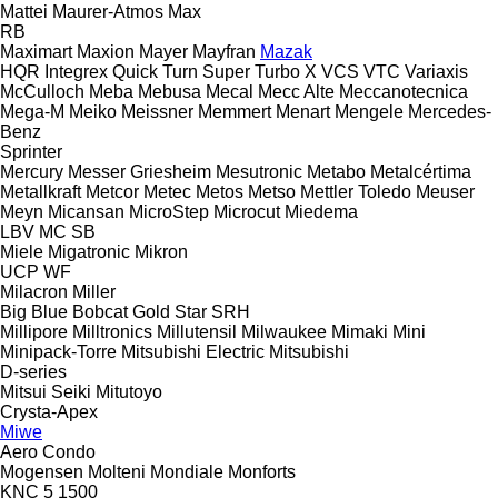
Mattei
Maurer-Atmos
Max
RB
Maximart
Maxion
Mayer
Mayfran
Mazak
HQR
Integrex
Quick Turn
Super Turbo X
VCS
VTC
Variaxis
McCulloch
Meba
Mebusa
Mecal
Mecc Alte
Meccanotecnica
Mega-M
Meiko
Meissner
Memmert
Menart
Mengele
Mercedes-
Benz
Sprinter
Mercury
Messer Griesheim
Mesutronic
Metabo
Metalcértima
Metallkraft
Metcor
Metec
Metos
Metso
Mettler Toledo
Meuser
Meyn
Micansan
MicroStep
Microcut
Miedema
LBV
MC
SB
Miele
Migatronic
Mikron
UCP
WF
Milacron
Miller
Big Blue
Bobcat
Gold Star
SRH
Millipore
Milltronics
Millutensil
Milwaukee
Mimaki
Mini
Minipack-Torre
Mitsubishi Electric
Mitsubishi
D-series
Mitsui Seiki
Mitutoyo
Crysta-Apex
Miwe
Aero
Condo
Mogensen
Molteni
Mondiale
Monforts
KNC 5 1500