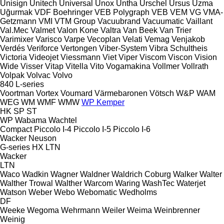
Unisign
Unitech
Universal
Unox
Untha
Urschel
Ursus
Uzma
Uğurmak
VDF Boehringer
VEB Polygraph
VEB
VEM
VG
VMA-
Getzmann
VMI
VTM Group
Vacuubrand
Vacuumatic
Vaillant
Val.Mec
Valmet
Valon Kone
Valtra
Van Beek
Van Trier
Varimixer
Varisco
Varpe
Vecoplan
Velati
Vemag
Venjakob
Verdés
Veriforce
Vertongen
Viber-System
Vibra Schultheis
Victoria
Videojet
Viessmann
Viet
Viper
Viscom
Viscon
Vision
Wide
Visser
Vitap
Vitella
Vito
Vogamakina
Vollmer
Vollrath
Volpak
Volvac
Volvo
840
L-series
Voortman
Vortex
Voumard
Värmebaronen
Vötsch
W&P
WAM
WEG
WM
WMF
WMW
WP Kemper
HK
SP
ST
WP
Wabama
Wachtel
Compact
Piccolo I-4
Piccolo I-5
Piccolo I-6
Wacker Neuson
G-series
HX
LTN
Wacker
LTN
Waco
Wadkin
Wagner
Waldner
Waldrich Coburg
Walker
Walter
Walther Trowal
Walther
Warcom
Waring
WashTec
Waterjet
Watson
Weber
Webo
Webomatic
Wedholms
DF
Weeke
Wegoma
Wehrmann
Weiler
Weima
Weinbrenner
Weinig