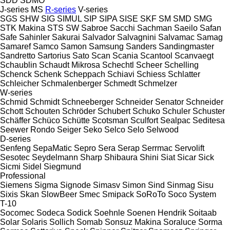
SDD
SDMO
J-series
MS
R-series
V-series
SGS
SHW
SIG
SIMUL
SIP
SIPA
SISE
SKF
SM
SMD
SMG
STK Makina
STS
SW
Sabroe
Sacchi
Sachman
Saeilo
Safan
Safe
Sahinler
Sakurai
Salvador
Salvagnini
Salvamac
Samag
Samaref
Samco
Samon
Samsung
Sanders
Sandingmaster
Sandretto
Sartorius
Sato
Scan
Scania
Scantool
Scanvaegt
Schaublin
Schaudt Mikrosa
Schechtl
Scheer
Schelling
Schenck
Schenk
Scheppach
Schiavi
Schiess
Schlatter
Schleicher
Schmalenberger
Schmedt
Schmelzer
W-series
Schmid
Schmidt
Schneeberger
Schneider Senator
Schneider
Schott
Schouten
Schröder
Schubert
Schuko
Schuler
Schuster
Schäffer
Schüco
Schütte
Scotsman
Sculfort
Sealpac
Seditesa
Seewer Rondo
Seiger
Seko
Selco
Selo
Selwood
D-series
Senfeng
SepaMatic
Sepro
Sera
Serap
Serrmac
Servolift
Sesotec
Seydelmann
Sharp
Shibaura
Shini
Siat
Sicar
Sick
Sicmi
Sidel
Siegmund
Professional
Siemens
Sigma
Signode
Simasv
Simon
Sind
Sinmag
Sisu
Sixis
Skan
SlowBeer
Smec
Smipack
SoRoTo
Soco System
T-10
Socomec
Sodeca
Sodick
Soehnle
Soenen Hendrik
Soitaab
Solar
Solaris
Sollich
Somab
Sonsuz Makina
Soraluce
Sorma