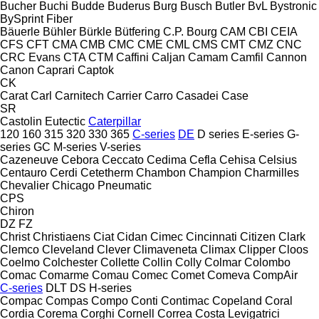
Bucher
Buchi
Budde
Buderus
Burg
Busch
Butler
BvL
Bystronic
BySprint Fiber
Bäuerle
Bühler
Bürkle
Bütfering
C.P. Bourg
CAM
CBI
CEIA
CFS
CFT
CMA
CMB
CMC
CME
CML
CMS
CMT
CMZ
CNC
CRC Evans
CTA
CTM
Caffini
Caljan
Camam
Camfil
Cannon
Canon
Caprari
Captok
CK
Carat
Carl
Carnitech
Carrier
Carro
Casadei
Case
SR
Castolin Eutectic
Caterpillar
120
160
315
320
330
365
C-series
DE
D series
E-series
G-
series
GC
M-series
V-series
Cazeneuve
Cebora
Ceccato
Cedima
Cefla
Cehisa
Celsius
Centauro
Cerdi
Cetetherm
Chambon
Champion
Charmilles
Chevalier
Chicago Pneumatic
CPS
Chiron
DZ
FZ
Christ
Christiaens
Ciat
Cidan
Cimec
Cincinnati
Citizen
Clark
Clemco
Cleveland
Clever
Climaveneta
Climax
Clipper
Cloos
Coelmo
Colchester
Collette
Collin
Colly
Colmar
Colombo
Comac
Comarme
Comau
Comec
Comet
Comeva
CompAir
C-series
DLT
DS
H-series
Compac
Compas
Compo
Conti
Contimac
Copeland
Coral
Cordia
Corema
Corghi
Cornell
Correa
Costa Levigatrici