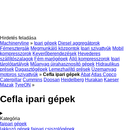
Hirdetés feladása
Machineryline
»
Ipari gépek
Diesel aggregátorok
Fémesztergák
Megmunkáló központok
Ipari szivattyúk
Mobil
kompresszorok
Keverőberendezések
Hevederes
szállítószalagok
Fém marógépek
Álló kompresszorok
Ipari
tárolótartályok
Műanyag újrahasznosító gépek
Hidraulikus
prések
Dagasztógépek
Lemezhajlító prések
Üzemanyag
motoros szivattyúk
»
Cefla ipari gépek
Abat
Atlas Copco
Caterpillar
Cummins
Doosan
Heidelberg
Hurakan
Kaeser
Mazak
TyreON
»
Cefla ipari gépek
Kategória
faipari gépek
lakkozó gépek
faipari csiszológépek