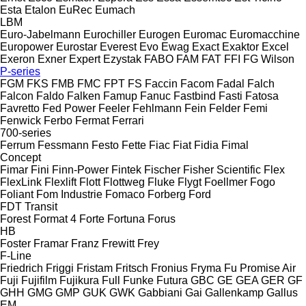
Esta
Etalon
EuRec
Eumach
LBM
Euro-Jabelmann
Eurochiller
Eurogen
Euromac
Euromacchine
Europower
Eurostar
Everest
Evo
Ewag
Exact
Exaktor
Excel
Exeron
Exner
Expert
Ezystak
FABO
FAM
FAT
FFI
FG Wilson
P-series
FGM
FKS
FMB
FMC
FPT
FS
Faccin
Facom
Fadal
Falch
Falcon
Faldo
Falken
Famup
Fanuc
Fastbind
Fasti
Fatosa
Favretto
Fed Power
Feeler
Fehlmann
Fein
Felder
Femi
Fenwick
Ferbo
Fermat
Ferrari
700-series
Ferrum
Fessmann
Festo
Fette
Fiac
Fiat
Fidia
Fimal
Concept
Fimar
Fini
Finn-Power
Fintek
Fischer
Fisher Scientific
Flex
FlexLink
Flexlift
Flott
Flottweg
Fluke
Flygt
Foellmer
Fogo
Foliant
Fom Industrie
Fomaco
Forberg
Ford
FDT
Transit
Forest
Format 4
Forte
Fortuna
Forus
HB
Foster
Framar
Franz
Frewitt
Frey
F-Line
Friedrich
Friggi
Fristam
Fritsch
Fronius
Fryma
Fu Promise Air
Fuji
Fujifilm
Fujikura
Full
Funke
Futura
GBC
GE
GEA
GER
GF
GHH
GMG
GMP
GUK
GWK
Gabbiani
Gai
Gallenkamp
Gallus
EM