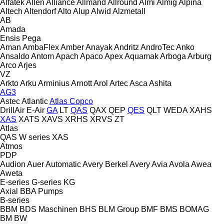
Alfatek
Allen
Alliance
Allmand
Allround
Almi
Almig
Alpina
Altech
Altendorf
Alto
Alup
Alwid
Alzmetall
AB
Amada
Ensis
Pega
Aman
AmbaFlex
Amber
Anayak
Andritz
AndroTec
Anko
Ansaldo
Antom
Apach
Apaco
Apex
Aquamak
Arboga
Arburg
Arco
Arjes
VZ
Arkto
Arku
Arminius
Arnott
Arol
Artec
Asca
Ashita
AG3
Astec
Atlantic
Atlas Copco
DrillAir
E-Air
GA
LT
QAS
QAX
QEP
QES
QLT
WEDA
XAHS
XAS
XATS
XAVS
XRHS
XRVS
ZT
Atlas
QAS
W series
XAS
Atmos
PDP
Audion
Auer
Automatic
Avery Berkel
Avery
Avia
Avola
Awea
Aweta
E-series
G-series
KG
Axial
BBA Pumps
B-series
BBM
BDS Maschinen
BHS
BLM Group
BMF
BMS
BOMAG
BM
BW