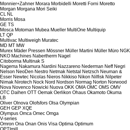
Monnier+Zahner
Morara
Morbidelli
Moretti Forni
Moretto
Morgan
Morgana
Mori Seiki
CL
NL
Morris
Mosa
GE
TS
Mosca
Motoman
Mubea
Mueller
MultiOne
Multiquip
LT
QP
Multivac
Multiweigh
Muratec
MD
MT
MW
Murex
Mäder Pressen
Mössner
Müller Martini
Müller
Müro
NGK
NKO Machines
Nabertherm
Nagel
Citoborma
Multinak S
Nagema
Nakamura
Nardini
Nazzareno
Nederman
Neff
Negri
Nelson
NeoDen
Nestro
Netmak
Netstal
Netzsch
Neuman &
Esser
Newtec
Nicolas
Nieros
Nikkiso
Nikon
Nilfisk
Nilpeter
Nimak
Nirotech
Nock
Nord
Nordson
Normag
Norton
Norwood
Nova
Novenco
Nowicki
Nuova
OKK
OMA
OMC
OMS
OMV
OTC Daihen
OTT
Oemak
Oerlikon
Ohaus
Okamoto
Okuma
LB
Oliver
Olnova
Olofsfors
Olsa
Olympian
GEH
GEP
XQE
Olympus
Omca
Omec
Omga
V-series
Omron
Ona
Onan
Onis Visa
Optima
Optimum
OPTImill