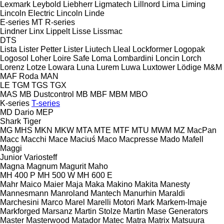
Lexmark
Leybold
Liebherr
Ligmatech
Lillnord
Lima
Liming
Lincoln Electric
Lincoln
Linde
E-series
MT
R-series
Lindner
Linx
Lippelt
Lisse
Lissmac
DTS
Lista
Lister Petter
Lister
Liutech
Lleal
Lockformer
Logopak
Logosol
Loher
Loire Safe
Loma
Lombardini
Loncin
Lorch
Lorenz
Lotze
Lowara
Luna
Lurem
Luwa
Luxtower
Lödige
M&M
MAF Roda
MAN
LE
TGM
TGS
TGX
MAS
MB Dustcontrol
MB
MBF
MBM
MBO
K-series
T-series
MD Dario
MEP
Shark
Tiger
MG
MHS
MKN
MKW
MTA
MTE
MTF
MTU
MWM
MZ
MacPan
Macc
Macchi
Mace
Maciuś
Maco
Macpresse
Mado
Mafell
Maggi
Junior
Variosteff
Magna
Magnum
Magurit
Maho
MH 400 P
MH 500 W
MH 600 E
Mahr
Maico
Maier
Maja
Maka
Makino
Makita
Manesty
Mannesmann
Manroland
Mantech
Manurhin
Maraldi
Marchesini
Marco
Marel
Marelli Motori
Mark
Markem-Imaje
Markforged
Marsanz
Martin Stolze
Martin
Mase Generators
Master
Masterwood
Matador
Matec
Matra
Matrix
Matsuura