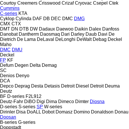
Courtoy
Creemers
Crisswood
Crizaf
Cryovac
Csepel
Ctek
Cummins
C-series
KTA
Cyklop
Cylinda
DAF
DB
DEC
DMC
DMG
CMX
CTX
DMT
DN
DTB
DW
Dadaux
Daewoo
Daikin
Dalex
Danfoss
Danobat
Dantherm
Daosmaq
Dari
Darley
Daub
Davi
De
Dietrich
De Lama
DeLaval
DeLonghi
DeWalt
Debag
Deckel
Maho
DMC
DMU
Deckel
FP
KF
Defum
Degen
Delta
Demag
SC
Denios
Denyo
DCA
Depco
Deprag
Desta
Detasis
Detroit Diesel
Detroit
Deuma
Deutz
BF
D-series
F2L912
Deutz-Fahr
DiBO
Digi
Dima
Dimeco
Dimter
Diosna
D-series
S-series
SP
W-series
Dirinler
Disa
DoALL
Dobot
Domasz
Domino
Donaldson
Donau
Doosan
B-series
G-series
Doppstadt