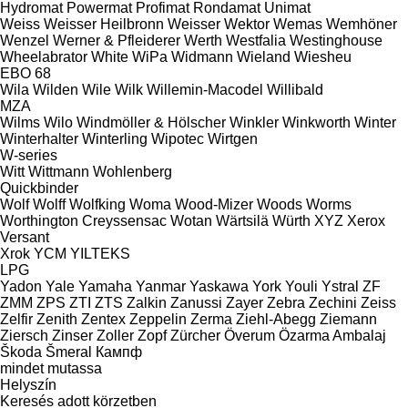
Hydromat
Powermat
Profimat
Rondamat
Unimat
Weiss
Weisser Heilbronn
Weisser
Wektor
Wemas
Wemhöner
Wenzel
Werner & Pfleiderer
Werth
Westfalia
Westinghouse
Wheelabrator
White
WiPa
Widmann
Wieland
Wiesheu
EBO 68
Wila
Wilden
Wile
Wilk
Willemin-Macodel
Willibald
MZA
Wilms
Wilo
Windmöller & Hölscher
Winkler
Winkworth
Winter
Winterhalter
Winterling
Wipotec
Wirtgen
W-series
Witt
Wittmann
Wohlenberg
Quickbinder
Wolf
Wolff
Wolfking
Woma
Wood-Mizer
Woods
Worms
Worthington Creyssensac
Wotan
Wärtsilä
Würth
XYZ
Xerox
Versant
Xrok
YCM
YILTEKS
LPG
Yadon
Yale
Yamaha
Yanmar
Yaskawa
York
Youli
Ystral
ZF
ZMM
ZPS
ZTI
ZTS
Zalkin
Zanussi
Zayer
Zebra
Zechini
Zeiss
Zelfir
Zenith
Zentex
Zeppelin
Zerma
Ziehl-Abegg
Ziemann
Ziersch
Zinser
Zoller
Zopf
Zürcher
Överum
Özarma Ambalaj
Škoda
Šmeral
Кампф
mindet mutassa
Helyszín
Keresés adott körzetben