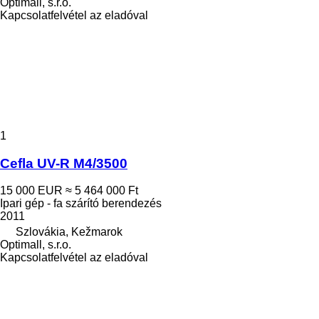
Optimall, s.r.o.
Kapcsolatfelvétel az eladóval
1
Cefla UV-R M4/3500
15 000 EUR
≈ 5 464 000 Ft
Ipari gép - fa szárító berendezés
2011
Szlovákia, Kežmarok
Optimall, s.r.o.
Kapcsolatfelvétel az eladóval