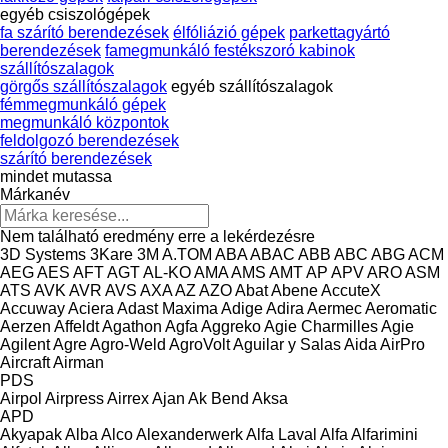
egyéb csiszológépek
fa szárító berendezések
élfóliázió gépek
parkettagyártó
berendezések
famegmunkáló festékszoró kabinok
szállítószalagok
görgős szállítószalagok
egyéb szállítószalagok
fémmegmunkáló gépek
megmunkáló központok
feldolgozó berendezések
szárító berendezések
mindet mutassa
Márkanév
Nem található eredmény erre a lekérdezésre
3D Systems
3Kare
3M
A.TOM
ABA
ABAC
ABB
ABC
ABG
ACM
AEG
AES
AFT
AGT
AL-KO
AMA
AMS
AMT
AP
APV
ARO
ASM
ATS
AVK
AVR
AVS
AXA
AZ
AZO
Abat
Abene
AccuteX
Accuway
Aciera
Adast Maxima
Adige
Adira
Aermec
Aeromatic
Aerzen
Affeldt
Agathon
Agfa
Aggreko
Agie Charmilles
Agie
Agilent
Agre
Agro-Weld
AgroVolt
Aguilar y Salas
Aida
AirPro
Aircraft
Airman
PDS
Airpol
Airpress
Airrex
Ajan
Ak Bend
Aksa
APD
Akyapak
Alba
Alco
Alexanderwerk
Alfa Laval
Alfa
Alfarimini