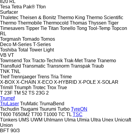
820
RL
Tesa
Tetra Pak®
Tfon
Surfacer
Thaletec
Theisen & Bonitz
Thermo King
Thermo Scientific
Thermo
Thermobile
Thermocold
Thomas
Thyssen
Tiger
Timesavers
Tipper Tie
Titan
Tonello
Tong
Tool-Temp
Topcon
RL
Torgmash
Tornado
Tornos
Deco
M-Series
T-Series
Toshiba
Total
Tower Light
VB
VT
Townsend
Tox
Tracto-Technik
Trak-Met
Trane
Tranemo
Transfluid
Transmatic
Transnorm
Transpak
Traub
TNK
TNL
Treif
Trennjaeger
Trens
Tria
Trime
X-BOX
X-CHAIN
X-ECO
X-HYBRID
X-POLE
X-SOLAR
Trimill
Triumph
Trotec
Trox
True
T 23F
TM 52
TS 23G 2
Trumpf
TruLaser
TruMatic
TrumaBend
Tschudin
Tsugami
Tsurumi
Turbo
TyreON
T600
T650M2
T700
T1000
TC
TL
TSC
Tünkers
UMS
UWM
Uhlmann
Ulma
Ulmia
Ultra
Unex
Unicraft
Union
BFT 90/3