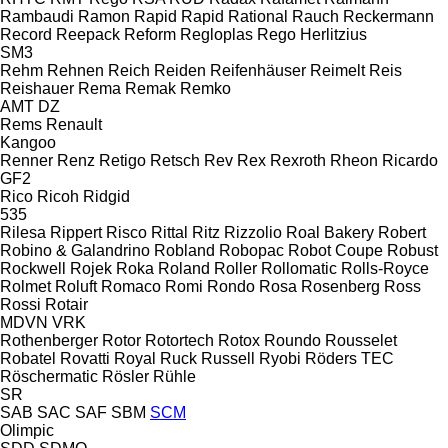
Rambaudi
Ramon
Rapid
Rapid
Rational
Rauch
Reckermann
Record
Reepack
Reform
Regloplas
Rego Herlitzius
SM3
Rehm
Rehnen
Reich
Reiden
Reifenhäuser
Reimelt
Reis
Reishauer
Rema
Remak
Remko
AMT
DZ
Rems
Renault
Kangoo
Renner
Renz
Retigo
Retsch
Rev
Rex
Rexroth
Rheon
Ricardo
GF2
Rico
Ricoh
Ridgid
535
Rilesa
Rippert
Risco
Rittal
Ritz
Rizzolio
Roal Bakery
Robert
Robino & Galandrino
Robland
Robopac
Robot Coupe
Robust
Rockwell
Rojek
Roka
Roland
Roller
Rollomatic
Rolls-Royce
Rolmet
Roluft
Romaco
Romi
Rondo
Rosa
Rosenberg
Ross
Rossi
Rotair
MDVN
VRK
Rothenberger
Rotor
Rotortech
Rotox
Roundo
Rousselet
Robatel
Rovatti
Royal
Ruck
Russell
Ryobi
Röders TEC
Röschermatic
Rösler
Rühle
SR
SAB
SAC
SAF
SBM
SCM
Olimpic