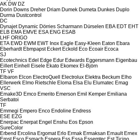
AK
DW
DZ
Dorin
Downs
Dreher
Driam
Dumek
Dumeta
Dunkes
Duplo
Durma
Dustcontrol
DC
Dynajet
Dynamic
Dörries Scharmann
Dürselen
EBA
EDT
EHT
ELB
EMA
EMVE
ESA ENG
ESAB
LHF
ORIGO
ETA
EWD
EWM
EWT Inox
Eagle
Easy-Kleen
Eaton
Ebara
Eberhardt
Ebmpapst
Eckert
Eckold
Eco
Ecoair
Ecoca
SJ
Ecotechnics
Edel
Edge
Edur
Edwards
Eggersmann
Eigenbau
Eillert
Einhell
Eisele
Ekato
Ekomex
El-Björn
TF
VF
Elbaron
Elcon
ElectroQuell
Electrolux
Elektra Beckum
Elho
Ellerwerk
Elmo Rietschle
Eloma
Elsa
Elu
Elumatec
Emag
VSC
Emake3D
Emco
Emerito
Emerson
Emil Kemper
Emiliana
Serbatoi
TF
Emmegi
Empero
Enco
Endoline
Endress
ESE
EZG
Enerpac
Enerpat
Engel
Enshu
Eos
Epson
SureColor
Erbend
Ercolina
Ergomat
Erlo
Ermak
Ermaksan
Ernault
Ernex
Ernst
Esco
Esmach
Espera
Ess
Essa
Essemtec
Est Ticino