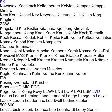
KK
Kawasaki
Keestrack
Kellenberger
Kelvion
Kemper
Kemppi
Minarc
Kent
Kern
Kessel
Key
Keyence
Kiheung
Kilia
Kilian
King
Kinglink
ZSW
Kingsland
Kira
Kistler
Kitamura
Kjellberg
Klieverik
Klingelnberg
Klopp
Knoll
Knorr
Knuth
KoMo
Koch Technik
Koch
Kocsan
Kodak
Kohler
Koike
Kolb
Kolbe
Kolbus
Komatsu
Komax
Komori
Komplet
Komptech
Crambo
Terminator
Kondia
Koni
Konica Minolta
Koppens
Kornit
Kosme
Kotło-Pol
Kovosvit MAS
Kramer
Kranzle
Kraus
Krause
Krauss Maffei
Kremer
Krieger
Kroll
Kronen
Krones
Krumbein
Krupp
Krämer
Grebe
Krøll
Kubota
D-series
K-series
L-series
M-series
Kugler
Kuhlmann
Kuhn
Kuhne
Kunzmann
Kuper
FW
Kusing
Kverneland
Kärcher
B-series
HD
MIC
PGG
Kögel
Kölle
König
Kövy
LEWA
LNS
LOIP
LPG
LSM
LVD
Laetus
Lagun
Lamina
Landa
Landini
Lange
Langguth
Laska
Lastek
Lauda
Leadermac
Leadwell
Ledinek
Lefort
500
600
Leica
Leistritz
Leitz
Lennox
Leo
Leonhardt
Leroy-Somer