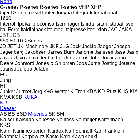
Rand
G-series
P-series
R-series
T-series
VHP
XHP
Inject Star
Inmesol
Inotec
Inoxpa
Integra
International
1600
Interroll
Ipeka
Iprocomsa
Isernhäger
Ishida
Isitan
Istobal
Isve
Ital Form
Italdibipack
Italmac
Italpresse
Itec
Ixion
JAC
JAKA
JBT
JCB
550
8010
G-Series
JD
JET
JK-Machinery
JKF
JLG
Jack
Jackle
Jaeger
Jaespa
Jagenberg
Jakobsen
James Burn
Janome
Janssen
Jasa
Jasic
Javac
Javo
Jema
Jenbacher
Jenz
Jeros
Jobs
Jocar
John
Deere
Johnford
Jones & Shipman
Joos
Jorns
Josting
Jouanel
Juaristi
Jufeba
Julabo
FC
Jung
HF
Junker
Jurmet
Jörg
K+G Wetter
K-Tron
KBA
KD-Putz
KHS
KIA
KMA
KSB
KUKA
KR
Kaeser
AS
BS
ESD
M-series
SK
SM
Kaiser
Kaishan
Kallesoe
Kallfass
Kalmeijer
Kaltenbach
KKS
Kami
Kaminexperten
Kardex
Karl Schnell
Karl Tränklein
Karmetal
Karpowicz
Kasto
Kato
KawaKenki