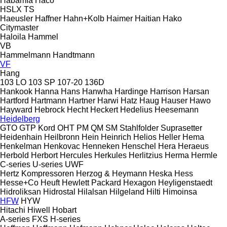
Habämfa
Haco
HSLX
TS
Haeusler
Haffner
Hahn+Kolb
Haimer
Haitian
Hako
Citymaster
Haloila
Hammel
VB
Hammelmann
Handtmann
VF
Hang
103 LO
103 SP
107-20
136D
Hankook
Hanna
Hans
Hanwha
Hardinge
Harrison
Harsan
Hartford
Hartmann
Hartner
Harwi
Hatz
Haug
Hauser
Hawo
Hayward
Hebrock
Hecht
Heckert
Hedelius
Heesemann
Heidelberg
GTO
GTP
Kord
OHT
PM
QM
SM
Stahlfolder
Suprasetter
Heidenhain
Heilbronn
Hein
Heinrich
Helios
Heller
Hema
Henkelman
Henkovac
Henneken
Henschel
Hera
Heraeus
Herbold
Herbort
Hercules
Herkules
Herlitzius
Herma
Hermle
C-series
U-series
UWF
Hertz Kompressoren
Herzog & Heymann
Heska
Hess
Hesse+Co
Heuft
Hewlett Packard
Hexagon
Heyligenstaedt
Hidroliksan
Hidrostal
Hilalsan
Hilgeland
Hilti
Himoinsa
HFW
HYW
Hitachi
Hiwell
Hobart
A-series
FXS
H-series