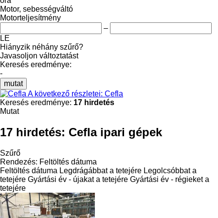
óra
Motor, sebességváltó
Motorteljesítmény
–
LE
Hiányzik néhány szűrő?
Javasoljon változtatást
Keresés eredménye:
-
mutat
A következő részletei: Cefla
Keresés eredménye:
17 hirdetés
Mutat
17 hirdetés:
Cefla ipari gépek
Szűrő
Rendezés
:
Feltöltés dátuma
Feltöltés dátuma
Legdrágábbat a tetejére
Legolcsóbbat a
tetejére
Gyártási év - újakat a tetejére
Gyártási év - régieket a
tetejére