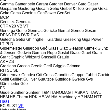
Gamma
Gantenbein
Garant
Gardner Denver
Garo
Gaser
Gasparini
Gastrorag
Gecam
Geho
Geibel & Hotz
Geiger
Geka
Geko
Gema
Geminis
GenPower
GenSet
MCM
Genelec
Generac
CTF
V20
VB
VT
Generga
Genie
Genmac
Gericke
Gernal
Gernep
Gesan
DPAS
DPS
DVR
DVS
Getecha
Getra
Ghiringhelli
Giardina
Gieseking
Giga Power
LT
PLD
Gildemeister
Gillardon
Giró
Glass
Glatt
Gleason
Glimek
Glunz
& Jensen
Godwin
Gorman-Rupp
Gostol
Graco
Graef
Gram
Grant
Graphic Whizard
Grasselli
Graule
AKF
ZS
Graziano
Grecon
Greefa
Greif
Griggio
Grimme
RH
SE
SL
Grindermak
Grindex
Grit
Gross
Grundfos
Gruppo Fabbri
Gucbir
Guifil
Guilliet
Gulliver
Gurutzpe
Guttridge
Gweike
Gys
Gämmerler
Gölz
FS
Güde
Günther
Güntner
H&M
HANOMAG
HASKAN
HAWE
HBM
HB‑Therm
HDK
HE-VA
HM Machinery
HP
HSM
HTT
Haas
EC
SL
ST
VF