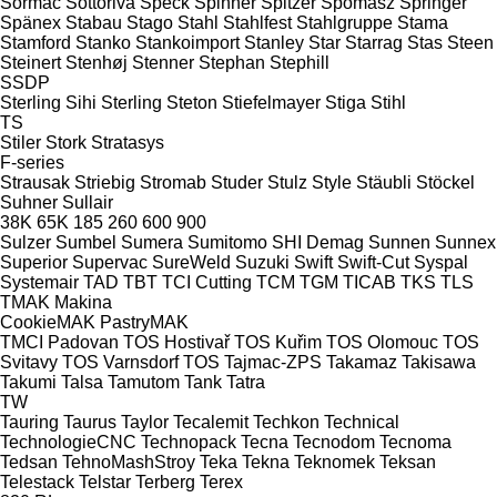
Sormac
Sottoriva
Speck
Spinner
Spitzer
Spomasz
Springer
Spänex
Stabau
Stago
Stahl
Stahlfest
Stahlgruppe
Stama
Stamford
Stanko
Stankoimport
Stanley
Star
Starrag
Stas
Steen
Steinert
Stenhøj
Stenner
Stephan
Stephill
SSDP
Sterling Sihi
Sterling
Steton
Stiefelmayer
Stiga
Stihl
TS
Stiler
Stork
Stratasys
F-series
Strausak
Striebig
Stromab
Studer
Stulz
Style
Stäubli
Stöckel
Suhner
Sullair
38K
65K
185
260
600
900
Sulzer
Sumbel
Sumera
Sumitomo SHI Demag
Sunnen
Sunnex
Superior
Supervac
SureWeld
Suzuki
Swift
Swift-Cut
Syspal
Systemair
TAD
TBT
TCI Cutting
TCM
TGM
TICAB
TKS
TLS
TMAK Makina
CookieMAK
PastryMAK
TMCI Padovan
TOS Hostivař
TOS Kuřim
TOS Olomouc
TOS
Svitavy
TOS Varnsdorf
TOS
Tajmac-ZPS
Takamaz
Takisawa
Takumi
Talsa
Tamutom
Tank
Tatra
TW
Tauring
Taurus
Taylor
Tecalemit
Techkon
Technical
TechnologieCNC
Technopack
Tecna
Tecnodom
Tecnoma
Tedsan
TehnoMashStroy
Teka
Tekna
Teknomek
Teksan
Telestack
Telstar
Terberg
Terex