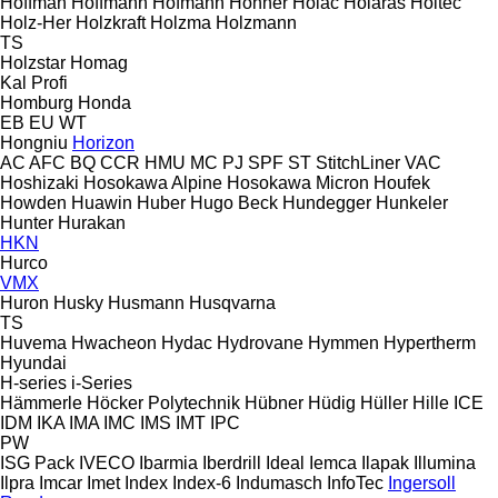
Hoffman
Hoffmann
Hofmann
Hohner
Holac
Holaras
Holtec
Holz-Her
Holzkraft
Holzma
Holzmann
TS
Holzstar
Homag
Kal
Profi
Homburg
Honda
EB
EU
WT
Hongniu
Horizon
AC
AFC
BQ
CCR
HMU
MC
PJ
SPF
ST
StitchLiner
VAC
Hoshizaki
Hosokawa Alpine
Hosokawa Micron
Houfek
Howden
Huawin
Huber
Hugo Beck
Hundegger
Hunkeler
Hunter
Hurakan
HKN
Hurco
VMX
Huron
Husky
Husmann
Husqvarna
TS
Huvema
Hwacheon
Hydac
Hydrovane
Hymmen
Hypertherm
Hyundai
H-series
i-Series
Hämmerle
Höcker Polytechnik
Hübner
Hüdig
Hüller Hille
ICE
IDM
IKA
IMA
IMC
IMS
IMT
IPC
PW
ISG Pack
IVECO
Ibarmia
Iberdrill
Ideal
Iemca
Ilapak
Illumina
Ilpra
Imcar
Imet
Index
Index-6
Indumasch
InfoTec
Ingersoll