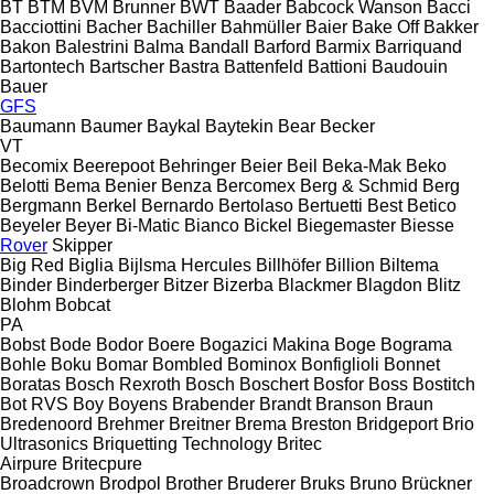
BT
BTM
BVM Brunner
BWT
Baader
Babcock Wanson
Bacci
Bacciottini
Bacher
Bachiller
Bahmüller
Baier
Bake Off
Bakker
Bakon
Balestrini
Balma
Bandall
Barford
Barmix
Barriquand
Bartontech
Bartscher
Bastra
Battenfeld
Battioni
Baudouin
Bauer
GFS
Baumann
Baumer
Baykal
Baytekin
Bear
Becker
VT
Becomix
Beerepoot
Behringer
Beier
Beil
Beka-Mak
Beko
Belotti
Bema
Benier
Benza
Bercomex
Berg & Schmid
Berg
Bergmann
Berkel
Bernardo
Bertolaso
Bertuetti
Best
Betico
Beyeler
Beyer
Bi-Matic
Bianco
Bickel
Biegemaster
Biesse
Rover
Skipper
Big Red
Biglia
Bijlsma Hercules
Billhöfer
Billion
Biltema
Binder
Binderberger
Bitzer
Bizerba
Blackmer
Blagdon
Blitz
Blohm
Bobcat
PA
Bobst
Bode
Bodor
Boere
Bogazici Makina
Boge
Bograma
Bohle
Boku
Bomar
Bombled
Bominox
Bonfiglioli
Bonnet
Boratas
Bosch Rexroth
Bosch
Boschert
Bosfor
Boss
Bostitch
Bot RVS
Boy
Boyens
Brabender
Brandt
Branson
Braun
Bredenoord
Brehmer
Breitner
Brema
Breston
Bridgeport
Brio
Ultrasonics
Briquetting Technology
Britec
Airpure
Britecpure
Broadcrown
Brodpol
Brother
Bruderer
Bruks
Bruno
Brückner