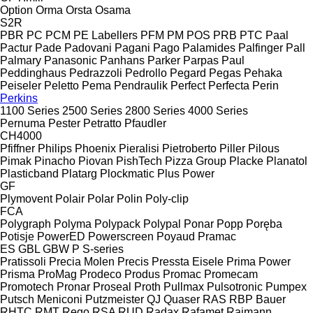
Option
Orma
Orsta
Osama
S2R
PBR
PC
PCM
PE Labellers
PFM
PM
POS
PRB
PTC
Paal
Pactur
Pade
Padovani
Pagani
Pago
Palamides
Palfinger
Pall
Palmary
Panasonic
Panhans
Parker
Parpas
Paul
Peddinghaus
Pedrazzoli
Pedrollo
Pegard
Pegas
Pehaka
Peiseler
Peletto
Pema
Pendraulik
Perfect
Perfecta
Perin
Perkins
1100 Series
2500 Series
2800 Series
4000 Series
Pernuma
Pester
Petratto
Pfaudler
CH4000
Pfiffner
Philips
Phoenix
Pieralisi
Pietroberto
Piller
Pilous
Pimak
Pinacho
Piovan
PishTech
Pizza Group
Placke
Planatol
Plasticband
Platarg
Plockmatic
Plus Power
GF
Plymovent
Polair
Polar
Polin
Poly-clip
FCA
Polygraph
Polyma
Polypack
Polypal
Ponar
Popp
Poręba
Potisje
PowerED
Powerscreen
Poyaud
Pramac
ES
GBL
GBW
P
S-series
Pratissoli
Precia Molen
Precis
Pressta Eisele
Prima Power
Prisma
ProMag
Prodeco
Produs
Promac
Promecam
Promotech
Pronar
Proseal
Proth
Pullmax
Pulsotronic
Pumpex
Putsch Meniconi
Putzmeister
QJ
Quaser
RAS
RBP Bauer
RHTC
RMT Rego
RSA
RUD
Radax
Rafamet
Raimann