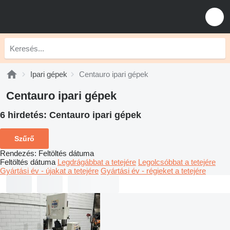
Ipari gépek
Centauro ipari gépek
Centauro ipari gépek
6 hirdetés:
Centauro ipari gépek
Szűrő
Rendezés
:
Feltöltés dátuma
Feltöltés dátuma
Legdrágábbat a tetejére
Legolcsóbbat a tetejére
Gyártási év - újakat a tetejére
Gyártási év - régieket a tetejére