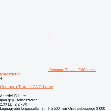
Centauro T-star I CNC Lathe
fémeszterga
4
Centauro T-star I CNC Lathe
Ár érdeklődésre
Ipari gép - fémeszterga
2.99 LE (2.2 kW)
Legnagyobb forgácsolási átmérő
500 mm
Orsó sebessége
3 000