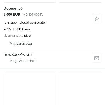
Doosan 66
8 000 EUR
≈ 2 897 000 Ft
Ipari gép - diesel aggregátor
2013
8 196 óra
Üzemanyag
dízel
Magyarország
Daráló-Aprító KFT