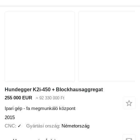
Hundegger K2i-450 + Blockhausaggregat
255 000 EUR
≈ 92 330 000 Ft
Ipari gép - fa megmunkáló központ
2015
CNC
✓
Gyártási ország
Németország