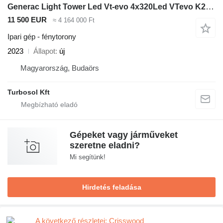
Generac Light Tower Led Vt-evo 4x320Led VTevo K2 Z482
11 500 EUR
≈ 4 164 000 Ft
Ipari gép - fénytorony
2023
Állapot
új
Magyarország, Budaörs
Turbosol Kft
Gépeket vagy járműveket
szeretne eladni?
Mi segítünk!
Hirdetés feladása
A következő részletei: Crisswood