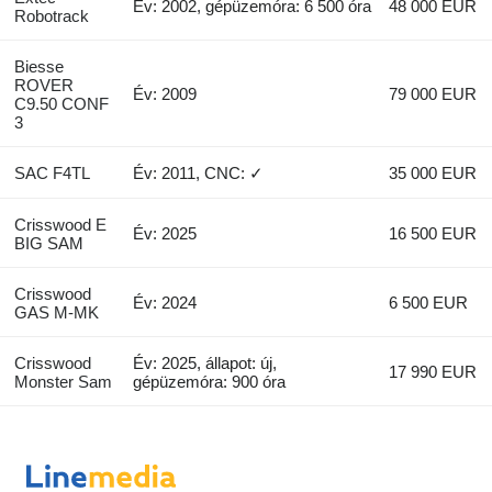
Év: 2002, gépüzemóra: 6 500 óra
48 000 EUR
Robotrack
Biesse
ROVER
Év: 2009
79 000 EUR
C9.50 CONF
3
SAC F4TL
Év: 2011, CNC: ✓
35 000 EUR
Crisswood E
Év: 2025
16 500 EUR
BIG SAM
Crisswood
Év: 2024
6 500 EUR
GAS M-MK
Crisswood
Év: 2025, állapot: új,
17 990 EUR
Monster Sam
gépüzemóra: 900 óra