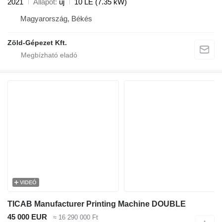
2021
Állapot
új
10 LE (7.35 kW)
Magyarország, Békés
Zöld-Gépezet Kft.
VIDEÓ
TICAB Manufacturer Printing Machine DOUBLE
45 000 EUR
≈ 16 290 000 Ft