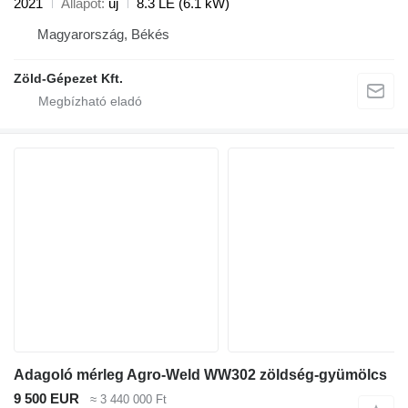
2021
Állapot
új
8.3 LE (6.1 kW)
Magyarország, Békés
Zöld-Gépezet Kft.
Adagoló mérleg Agro-Weld WW302 zöldség-gyümölcs
9 500 EUR
≈ 3 440 000 Ft