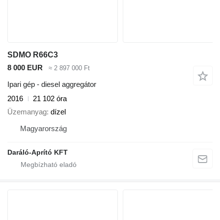
SDMO R66C3
8 000 EUR
≈ 2 897 000 Ft
Ipari gép - diesel aggregátor
2016
21 102 óra
Üzemanyag
dízel
Magyarország
Daráló-Aprító KFT