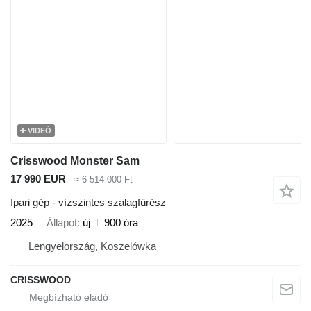
VIDEÓ
Crisswood Monster Sam
17 990 EUR
≈ 6 514 000 Ft
Ipari gép - vízszintes szalagfűrész
2025
Állapot
új
900 óra
Lengyelország, Koszelówka
CRISSWOOD