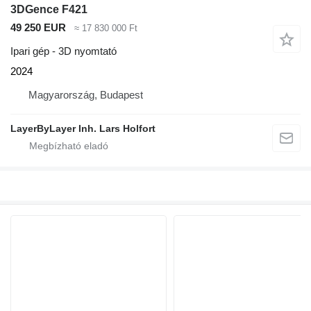
3DGence F421
49 250 EUR
≈ 17 830 000 Ft
Ipari gép - 3D nyomtató
2024
Magyarország, Budapest
LayerByLayer Inh. Lars Holfort