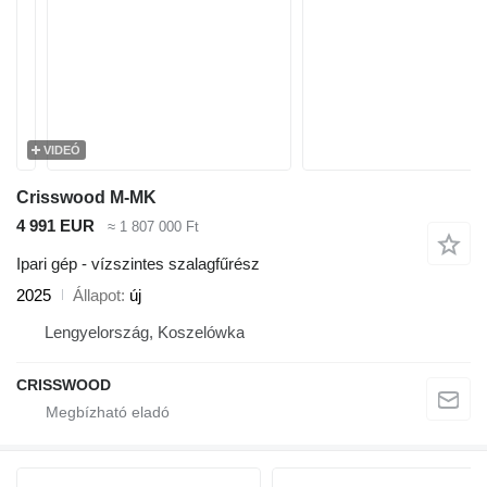
VIDEÓ
Crisswood M-MK
4 991 EUR
≈ 1 807 000 Ft
Ipari gép - vízszintes szalagfűrész
2025
Állapot
új
Lengyelország, Koszelówka
CRISSWOOD