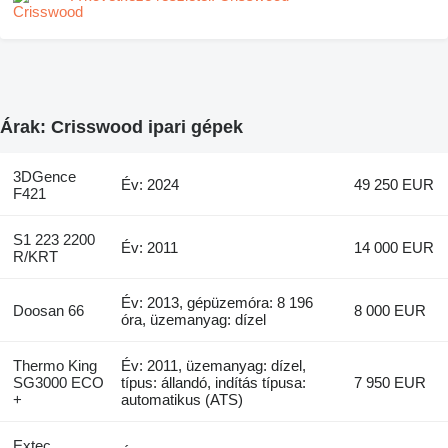
Árak: Crisswood ipari gépek
3DGence
Év: 2024
49 250 EUR
F421
S1 223 2200
Év: 2011
14 000 EUR
R/KRT
Év: 2013, gépüzemóra: 8 196
Doosan 66
8 000 EUR
óra, üzemanyag: dízel
Thermo King
Év: 2011, üzemanyag: dízel,
SG3000 ECO
típus: állandó, indítás típusa:
7 950 EUR
+
automatikus (ATS)
Extec