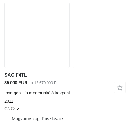
SAC F4TL
35 000 EUR
≈ 12 670 000 Ft
Ipari gép - fa megmunkáló központ
2011
CNC
✓
Magyarország, Pusztavacs