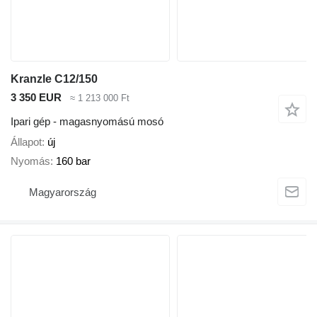
Kranzle C12/150
3 350 EUR
≈ 1 213 000 Ft
Ipari gép - magasnyomású mosó
Állapot
új
Nyomás
160 bar
Magyarország