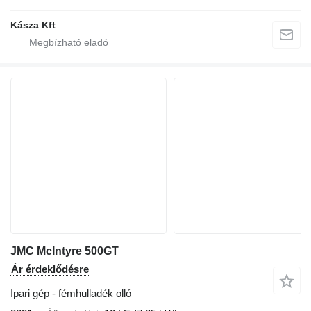
Kásza Kft
JMC McIntyre 500GT
Ár érdeklődésre
Ipari gép - fémhulladék olló